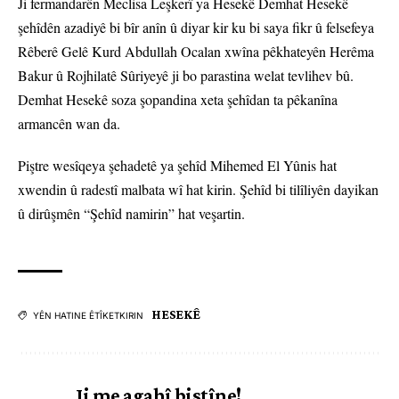
Ji fermandarên Meclisa Leşkerî ya Hesekê Demhat Hesekê
şehîdên azadiyê bi bîr anîn û diyar kir ku bi saya fikr û felsefeya
Rêberê Gelê Kurd Abdullah Ocalan xwîna pêkhateyên Herêma
Bakur û Rojhilatê Sûriyeyê ji bo parastina welat tevlihev bû.
Demhat Hesekê soza şopandina xeta şehîdan ta pêkanîna
armancên wan da.
Piştre wesîqeya şehadetê ya şehîd Mihemed El Yûnis hat
xwendin û radestî malbata wî hat kirin. Şehîd bi tilîliyên dayikan
û dirûşmên “Şehîd namirin” hat veşartin.
HESEKÊ
YÊN HATINE ÊTÎKETKIRIN
Ji me agahî bistîne!