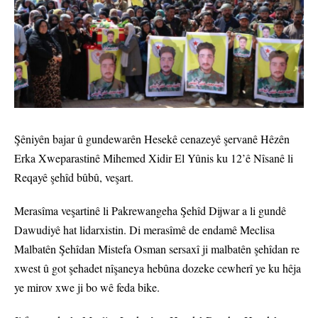
Şêniyên bajar û gundewarên Hesekê cenazeyê şervanê Hêzên
Erka Xweparastinê Mihemed Xidir El Yûnis ku 12’ê Nîsanê li
Reqayê şehîd bûbû, veşart.
Merasîma veşartinê li Pakrewangeha Şehîd Dijwar a li gundê
Dawudiyê hat lidarxistin. Di merasîmê de endamê Meclisa
Malbatên Şehîdan Mistefa Osman sersaxî ji malbatên şehîdan re
xwest û got şehadet nîşaneya hebûna dozeke cewherî ye ku hêja
ye mirov xwe ji bo wê feda bike.