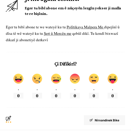
Eger tu bibî abone em ê nûçeyên lezgîn yekser ji maîla
te re bişînin.
Eger tu bibî abone te we wateyê ku tu
Polîtikaya Malpera Me
dipejînî û
dîsa tê wê wateyê ku tu
Şert û Mercên me
qebûl dikî. Tu kendî bixwazî
dikarî ji abonetiyê derkevî
Çi Difikirî?
.
.
.
.
.
.
0
0
0
0
0
0
Nirxandinek Bike