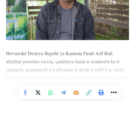
Hevserokê Desteya Jîngehê ya Kantona Firatê Arif Balî,
têkildarî parastina xweza, çandiniya daran û semînerên ku li
zanîngeh, peymangeh û li dibistana tê dayîn ji ANF’ê re axivî.
Hêjayî gotinê ye ku wê pêngava duyemîn a semîneran heta meha
Mijdarê berdewam bike.
Vê Nûçeyê Bixwîne