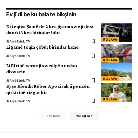
Ev jî di be ku bala te bikşînin
Di teqîna Şamê de 2 kes jiyana xwe ji dest
dan û 13 kes birîndar bûn
ROJAVA
Ji Aliyê
Stêrk TV
Li Şamê teqîn çêbû; birîndar hene
Ji Aliyê
Stêrk TV
ROJAVA
Li Efrînê xerac ji xwediyên erdan
dixwazin
ROJAVA
Ji Aliyê
Stêrk TV
Eyşe Efendî: Rêber Apo civak ji pencên
qirkirinê rizgar kir
ROJAVA
Ji Aliyê
Stêrk TV
Ya Berê
Ya Pişt re