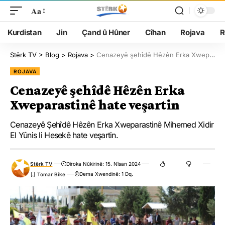
Aa
Kurdistan
Jin
Çand û Hûner
Cîhan
Rojava
R
Stêrk TV
>
Blog
>
Rojava
>
Cenazeyê şehîdê Hêzên Erka Xweparastinê hate veşartin
ROJAVA
Cenazeyê şehîdê Hêzên Erka
Xweparastinê hate veşartin
Cenazeyê Şehîdê Hêzên Erka Xweparastinê Mihemed Xidir
El Yûnis li Hesekê hate veşartin.
Stêrk TV
Dîroka Nûkirinê: 15. Nîsan 2024
Dema Xwendinê: 1 Dq.