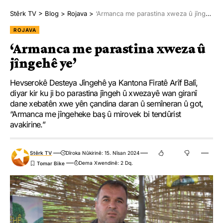
Stêrk TV
>
Blog
>
Rojava
>
‘Armanca me parastina xweza û jîngehê ye’
ROJAVA
‘Armanca me parastina xweza û
jîngehê ye’
Hevserokê Desteya Jîngehê ya Kantona Firatê Arîf Balî,
diyar kir ku ji bo parastina jîngeh û xwezayê wan giranî
dane xebatên xwe yên çandina daran û semîneran û got,
“Armanca me jîngeheke baş û mirovek bi tendûrist
avakirine.”
Stêrk TV
Dîroka Nûkirinê: 15. Nîsan 2024
Dema Xwendinê: 2 Dq.