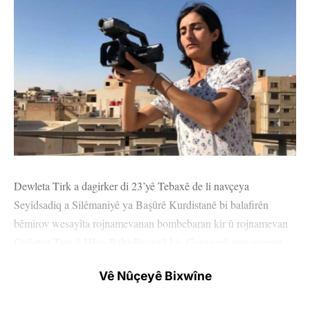
Dewleta Tirk a dagirker di 23’yê Tebaxê de li navçeya
Seyîdsadiq a Silêmaniyê ya Başûrê Kurdistanê bi balafirên
bêmirov wesayîta rojnamevanan bombebaran kir û rojnamevan
Gulistan Tara û Hêro Bahadîn qetil kir. Cenazeyê rojnamevan
Gulistan Tara sibê li Silêmaniyê bi merasîmeke bi heybet dê ber
Vê Nûçeyê Bixwîne
bi Bakurê Kurdistanê bê birêkirin. Merasîm dê di saet 9’ê berî
nîvro de li Parka Azadiyê dest pê bike.