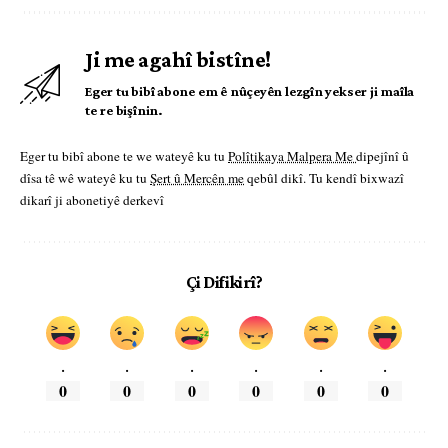
Ji me agahî bistîne!
Eger tu bibî abone em ê nûçeyên lezgîn yekser ji maîla
te re bişînin.
Eger tu bibî abone te we wateyê ku tu
Polîtikaya Malpera Me
dipejînî û
dîsa tê wê wateyê ku tu
Şert û Mercên me
qebûl dikî. Tu kendî bixwazî
dikarî ji abonetiyê derkevî
Çi Difikirî?
.
.
.
.
.
.
0
0
0
0
0
0