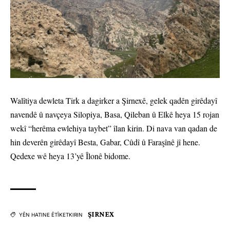
Walîtiya dewleta Tirk a dagirker a Şirnexê, gelek qadên girêdayî
navendê û navçeya Silopiya, Basa, Qileban û Elkê heya 15 rojan
wekî “herêma ewlehiya taybet” îlan kirin. Di nava van qadan de
hin deverên girêdayî Besta, Gabar, Cûdî û Faraşînê jî hene.
Qedexe wê heya 13’yê Îlonê bidome.
ŞIRNEX
YÊN HATINE ÊTÎKETKIRIN