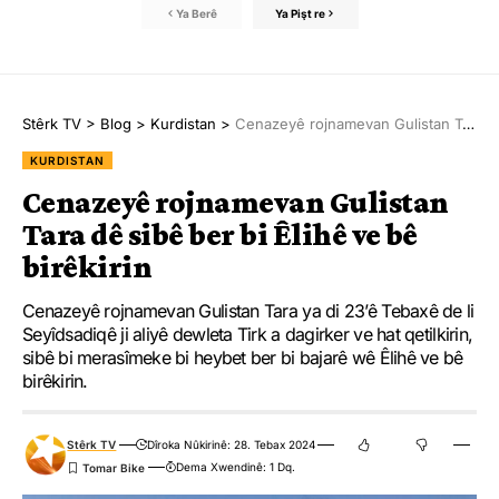
Ya Berê
Ya Pişt re
Stêrk TV
>
Blog
>
Kurdistan
>
Cenazeyê rojnamevan Gulistan Tara dê sibê ber bi Êlihê ve bê birêkirin
KURDISTAN
Cenazeyê rojnamevan Gulistan
Tara dê sibê ber bi Êlihê ve bê
birêkirin
Cenazeyê rojnamevan Gulistan Tara ya di 23’ê Tebaxê de li
Seyîdsadiqê ji aliyê dewleta Tirk a dagirker ve hat qetilkirin,
sibê bi merasîmeke bi heybet ber bi bajarê wê Êlihê ve bê
birêkirin.
Stêrk TV
Dîroka Nûkirinê: 28. Tebax 2024
Dema Xwendinê: 1 Dq.