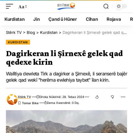
Aa
Kurdistan
Jin
Çand û Hûner
Cîhan
Rojava
R
Stêrk TV
>
Blog
>
Kurdistan
>
Dagirkeran li Şirnexê gelek qad qedexe kirin
KURDISTAN
Dagirkeran li Şirnexê gelek qad
qedexe kirin
Walîtiya dewleta Tirk a dagirker a Şirnexê, li seranserê bajêr
gelek qad wekî "herêma ewlehiya taybet" îlan kirin.
Stêrk TV
Dîroka Nûkirinê: 28. Tebax 2024
Dema Xwendinê: 0 Dq.