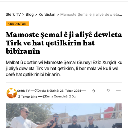
Bi dirûşmeya “Dengê heqîqetê bi terorîzma dagirker û xayînan
Stêrk TV
>
Blog
>
Kurdistan
>
Mamoste Şemal ê ji aliyê dewleta Tirk ve hat qetilkirin hat bibîranîn
nayê bêdengkirin” sibê saet 9’ê berî nîvro li Parka Azadî
merasîma birêkirina cenazeyê şehîd Gulistan Tara dê pêk were.
KURDISTAN
Mamoste Şemal ê ji aliyê dewleta
Merasîm bi beşdarbûna malbata şehîd Gulistan û heval û
Tirk ve hat qetilkirin hat
hempîşeyê wê û azadîxwazan dê pêk were. Piştî merasîmeke bi
bibîranîn
heybet heta gundê Tasluceyê bi otomobîlan dê cenazeyê şehîd
Gulistan Tara ber bi Bakurê Kurdistanê bê birêkirin.
Malbat û dostên wî Mamoste Şemal (Suheyl Ezîz Xurşîd) ku
ji aliyê dewleta Tirk ve hat qetilkirin, li ber mala wî ku li wê
derê hat qetilkirin bi bîr anîn.
Stêrk TV
Dîroka Nûkirinê: 28. Tebax 2024
Dema Xwendinê: 2 Dq.
SILÊMANÎ
YÊN HATINE ÊTÎKETKIRIN