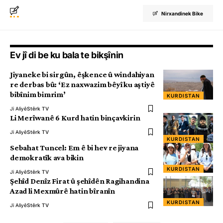
Nirxandinek Bike
Ev jî di be ku bala te bikşînin
Jiyaneke bi sirgûn, êşkence û windahiyan
re derbas bû: ‘Ez naxwazim bêyî ku aştiyê
bibînim bimrim’
KURDISTAN
Ji Aliyê
Stêrk TV
Li Merîwanê 6 Kurd hatin binçavkirin
Ji Aliyê
Stêrk TV
KURDISTAN
Sebahat Tuncel: Em ê bi hev re jiyana
demokratîk ava bikin
KURDISTAN
Ji Aliyê
Stêrk TV
Şehîd Denîz Firat û şehîdên Ragihandina
Azad li Mexmûrê hatin bîranîn
KURDISTAN
Ji Aliyê
Stêrk TV