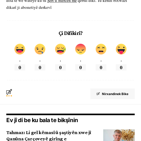
dîsa tê wê wateyê ku tu
Şert û Mercên me
qebûl dikî. Tu kendî bixwazî
dikarî ji abonetiyê derkevî
Çi Difikirî?
.
.
.
.
.
.
0
0
0
0
0
0
Nirxandinek Bike
Ev jî di be ku bala te bikşînin
Tahmaz: Li gel kêmasî û şaştiyên xwe jî
Qanûna Çarçoveyê girîng e