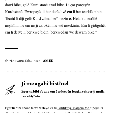
dawî bibe, gelê Kurdistanê azad bibe. Li çar parçeyên
Kurdistanê, Ewropayê, li her derê divê em li ber tecrîdê rabin.
Tecrîd li dijî gelê Kurd zilma herî mezin e. Heta ku tecrîdê
neşikînin ne em ne jî zarokên me wê nesekinin. Em li girtîgehê,
em li derve li ber xwe bidin, berxwedan wê dewam bike.”
AMED
YÊN HATINE ÊTÎKETKIRIN
Ji me agahî bistîne!
Eger tu bibî abone em ê nûçeyên lezgîn yekser ji maîla
te re bişînin.
Eger tu bibî abone te we wateyê ku tu
Polîtikaya Malpera Me
dipejînî û