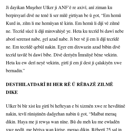
Ji dayikan Muşeher Ulker ji ANF’ê re axivî, anî ziman ku
berpirsyarî divê ne tenê li ser milê girtiyan be û got, “Em hemû
Kurd in, zilm li me hemûyan tê kirin. Em hemû li dijî vê zilmê
ne. Tecrîd sûcê li dijî mirovahiyê ye. Heta ku tecrîd bi dawî nebe
aborî sererast nabe, gel azad nabe. Ji ber vê jî em li dijî tecrîdê
ne. Em tecrîdê qebûl nakin. Eger em dixwazin azad bibin divê
tecrîd tavilê bi dawî bibe. Divê deriyên Îmraliyê bêne vekirin.
Heta ku ew derî neyê vekirin, girtî jî em jî dest ji çalakiyên xwe
bernadin.”
DESTHILATDARÎ BI HER RÊ Û RÊBAZÊ ZILMÊ
DIKE
Ulker bi bîr xist ku girtî bi hefteyan e bi xizmên xwe re hevdîtinê
nakin, tevlî rûniştinên dadgehan nabin û got, “Malbat meraq
dikin. Haya me ji rewşa wan nîne. Bû du meh ku me ewladên
xwe nedît, me bêriya wan kiriye, meraq dikin. Rêbertî 25 sal in