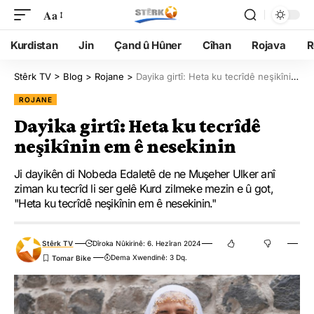
Aa
Kurdistan
Jin
Çand û Hûner
Cîhan
Rojava
R
Stêrk TV
>
Blog
>
Rojane
>
Dayika girtî: Heta ku tecrîdê neşikînin em ê nesekinin
ROJANE
Dayika girtî: Heta ku tecrîdê
neşikînin em ê nesekinin
Ji dayikên di Nobeda Edaletê de ne Muşeher Ulker anî
ziman ku tecrîd li ser gelê Kurd zilmeke mezin e û got,
"Heta ku tecrîdê neşikînin em ê nesekinin."
Stêrk TV
Dîroka Nûkirinê: 6. Hezîran 2024
Dema Xwendinê: 3 Dq.