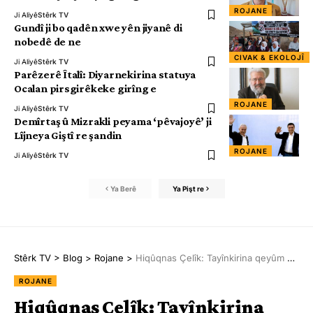
ROJANE
Ji Aliyê
Stêrk TV
Gundî ji bo qadên xwe yên jiyanê di
nobedê de ne
CIVAK & EKOLOJÎ
Ji Aliyê
Stêrk TV
Parêzerê Îtalî: Diyarnekirina statuya
Ocalan pirsgirêkeke girîng e
ROJANE
Ji Aliyê
Stêrk TV
Demîrtaş û Mizrakli peyama ‘pêvajoyê’ ji
Lîjneya Giştî re şandin
ROJANE
Ji Aliyê
Stêrk TV
Ya Berê
Ya Pişt re
Stêrk TV
>
Blog
>
Rojane
>
Hiqûqnas Çelîk: Tayînkirina qeyûm sûc e
ROJANE
Hiqûqnas Çelîk: Tayînkirina