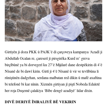
Girtiyên ji doza PKK û PAJK’ê di çarçoveya kampanya ‘Azadî ji
Abdullah Ocalan re, çareserî ji pirsgirêka Kurd re’ greva
birçîbûnê ya bi dorvegerî ku 27’ê Mijdarê dane destpêkirin di 4’ê
Nîsanê de bi dawî kirin. Girtî ji 4’ê Nîsanê û vir ve tevlîbûna li
rûniştinên dadgehan, serdana malbatan red dikin û mafê axaftina
bi telefonê bi kar nînin. Xizmên girtiyan jî piştî Nobeda Edaletê
her roja Duşemê çalakiya ‘Bibe dengê azadiyê’ lidar dixin.
DIVÊ DERIYÊ ÎMRALIYÊ BÊ VEKIRIN