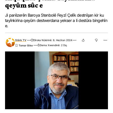
qeyûm sûc e
Ji parêzerên Baroya Stenbolê Feyzî Çelîk destnîşan kir ku
tayînkirina qeyûm destwerdana yekser a li destûra bingehîn
e.
Stêrk TV
Dîroka Nûkirinê: 6. Hezîran 2024
Dema Xwendinê: 2 Dq.