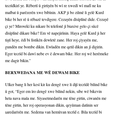
tecrîdkirî ye. Rêbertî û girtiyên bi wî re xwedî wî mafî ne ku
malbat û parêzerên xwe bibînin. AKP ji bo zilmê li gelê Kurd
bike bi her rê û rêbazê tevdigere. Cezayên dîsîplînê dide. Cezayê
çi ye? Mirovekî ku nikare bi telefonê jî biaxive gelo çi sûcê
dîsîplînê dikare bike? Em vê napejirînin. Haya gelê Kurd ji her
tiştî heye, êdî bi lîstikên dewletê zane. Her roj çiyayên me,
gundên me bombe dikin. Ewladên me qetil dikin an jî digirin.
Eger tecrîd bi dawî nebe ev ê dewam bike. Her roj wê herêmeke
me dagir bikin.”
BERXWEDANA ME WÊ DEWAM BIKE
Ulker bang li her kesî kir ku dengê xwe li dijî tecrîdê bilind bike
û got, “Eger em îro dengê xwe bilind nekin, sibe wê bikevin
heta nava mala me. Siyasetmedarên me têne girtin, ciwanên me
têne girtin, her roj operasyonan dikin, qeyûman datînin ser
şaredariyên me. Sedema van hemûyan tecrîd e. Bila tecrîd bi