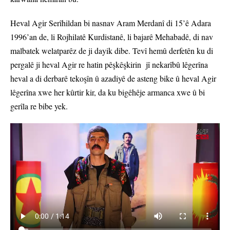
Heval Agir Serîhildan bi nasnav Aram Merdanî di 15’ê Adara
1996’an de, li Rojhilatê Kurdistanê, li bajarê Mehabadê, di nav
malbatek welatparêz de ji dayik dibe. Tevî hemû derfetên ku di
pergalê ji heval Agir re hatin pêşkêşkirin jî nekarîbû lêgerîna
heval a di derbarê tekoşîn û azadiyê de asteng bike û heval Agir
lêgerîna xwe her kûrtir kir, da ku bigêhêje armanca xwe û bi
gerîla re bibe yek.