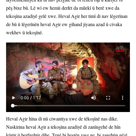
pêş bixe bû. Lê wî ew hemû derfet da milekî û berê xwe da
tekoşîna azadiyê gelê xwe. Heval Agir her timî di nav lêgerînan
de bû û lêgerînên heval Agir ew gihand jiyana azad û civaka
wekhev û tekoşînê.
Heval Agir hîna di nû ciwantiya xwe de têkoşînê nas dike.
Naskirina heval Agir a tekoşîna azadiyê di zanîngehê de hîn
kûrtir û berfirehtir dibe. Tenê bi hestên xwe ne, bi zanebûn nêzî