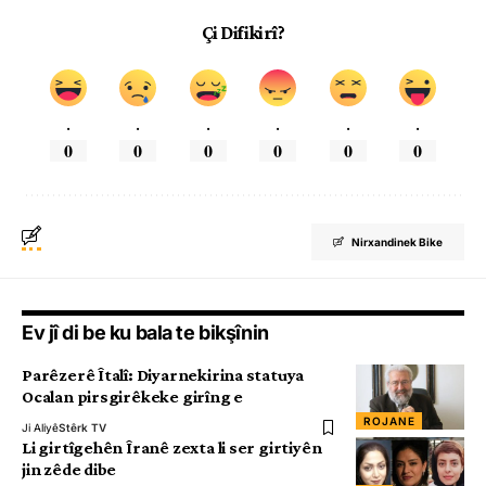
Çi Difikirî?
.
.
.
.
.
.
0
0
0
0
0
0
Nirxandinek Bike
Ev jî di be ku bala te bikşînin
Parêzerê Îtalî: Diyarnekirina statuya
Ocalan pirsgirêkeke girîng e
ROJANE
Ji Aliyê
Stêrk TV
Li girtîgehên Îranê zexta li ser girtiyên
jin zêde dibe