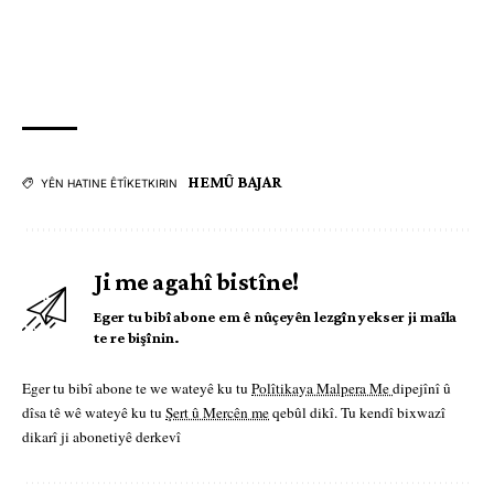
HEMÛ BAJAR
YÊN HATINE ÊTÎKETKIRIN
Ji me agahî bistîne!
Eger tu bibî abone em ê nûçeyên lezgîn yekser ji maîla
te re bişînin.
Eger tu bibî abone te we wateyê ku tu
Polîtikaya Malpera Me
dipejînî û
dîsa tê wê wateyê ku tu
Şert û Mercên me
qebûl dikî. Tu kendî bixwazî
dikarî ji abonetiyê derkevî