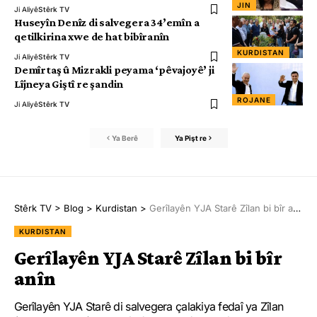
JIN
Ji Aliyê
Stêrk TV
Huseyîn Denîz di salvegera 34’emîn a
qetilkirina xwe de hat bibîranîn
KURDISTAN
Ji Aliyê
Stêrk TV
Demîrtaş û Mizrakli peyama ‘pêvajoyê’ ji
Lîjneya Giştî re şandin
ROJANE
Ji Aliyê
Stêrk TV
Ya Berê
Ya Pişt re
Stêrk TV
>
Blog
>
Kurdistan
>
Gerîlayên YJA Starê Zîlan bi bîr anîn
KURDISTAN
Gerîlayên YJA Starê Zîlan bi bîr
anîn
Gerîlayên YJA Starê di salvegera çalakiya fedaî ya Zîlan