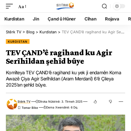
Aa
Kurdistan
Jin
Çand û Hûner
Cîhan
Rojava
R
Stêrk TV
>
Blog
>
Kurdistan
>
TEV ÇAND’ê ragihand ku Agir Serîhildan şehîd bûye
KURDISTAN
TEV ÇAND’ê ragihand ku Agir
Serîhildan şehîd bûye
Komîteya TEV ÇAND’ê ragihand ku yek ji endamên Koma
Awazê Çiya Agir Serîhildan (Aram Merdanî) 6’ê Çileya
2025’an şehîd bûye.
Stêrk TV
Dîroka Nûkirinê: 3. Tîrmeh 2025
Dema Xwendinê: 6 Dq.