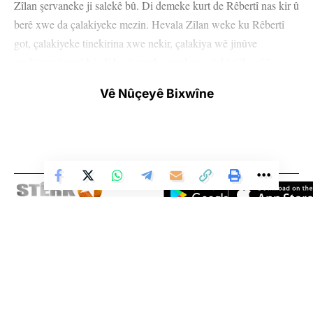
Zîlan şervaneke ji salekê bû. Di demeke kurt de Rêbertî nas kir û
berê xwe da çalakiyeke mezin. Hevala Zîlan weke ku Rêbertî
got, çalakiyeke tinekirina xwe nekir, çalakiya wê jinûve
avakirina jiyanê bû. Ji bo jiyaneke azad ev çalakî pêk anî.”
Vê Nûçeyê Bixwîne
Jînda Zerdeşt got, “Weke gerîlayên YJA Starê em her tim xeta
hevala Zîlan ji xwe re dikin esas” û anî ziman ku ev xet xeta
fêhmkirina rast û bicihanîna Rêber Apo ye.
Ji gerîlayên YJA Starê Viyan Dilsoz jî şehîd Zîlan bi van gotinan
bi bîr anî: “Çalakiya hevala Zîlan dagirker xist nava şoqeke
mezin. Dema mirov li ser difikire ji xwe dipirse, ‘Hevala Zîlan
çawa karîbû çalakiyeke ewqasî mezin bike? Lê mirov fêhm dike
Li Ser Şopa Heqîqetê
ku ji ber hevala Zîlan Rêbertî rast fêhm kir, çalakiyeke ewqasî
Stêrk TV ji sala 2009an ve di warên siyasî, civakî, çandî û hunerî de
mezin kir.”
weşanê dike. Bi nêrîna azadiya jinê û avakirina civakeke demokratîk,
Stêrk TV xebatên civakî, çandî, hunerî, dîrokî, aborî û yên jîngehê
Viyan Dilsoz bal kişand ser bandora şehîd Zîlan li ser jiyana wê
dimeşîne. Di çarçoveya parastin û pêşxistina çand û zimanê Kurdî de, bi
û got, “Hevala Zîlan ji bo jiyana me sembola ruhekî azad e,