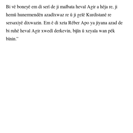
Bi vê boneyê em di serî de ji malbata heval Agir a hêja re, ji
hemû hunermendên azadîxwaz re û ji gelê Kurdistanê re
sersaxiyê dixwazin. Em ê di xeta Rêber Apo ya jiyana azad de
bi ruhê heval Agir xwedî derkevin, bijîn û xeyala wan pêk
bînin.”