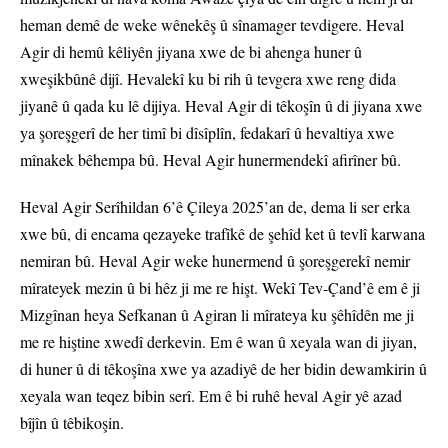
heman demê de weke wênekêş û sînamager tevdigere. Heval
Agir di hemû kêliyên jiyana xwe de bi ahenga huner û
xweşikbûnê dijî. Hevalekî ku bi rih û tevgera xwe reng dida
jiyanê û qada ku lê dijiya. Heval Agir di têkoşîn û di jiyana xwe
ya şoreşgerî de her timî bi dîsîplîn, fedakarî û hevaltiya xwe
mînakek bêhempa bû. Heval Agir hunermendekî afirîner bû.
Heval Agir Serîhildan 6’ê Çileya 2025’an de, dema li ser erka
xwe bû, di encama qezayeke trafîkê de şehîd ket û tevlî karwana
nemiran bû. Heval Agir weke hunermend û şoreşgerekî nemir
mîrateyek mezin û bi hêz ji me re hişt. Wekî Tev-Çand’ê em ê ji
Mizgînan heya Sefkanan û Agiran li mîrateya ku şêhîdên me ji
me re hiştine xwedî derkevin. Em ê wan û xeyala wan di jiyan,
di huner û di têkoşîna xwe ya azadiyê de her bidin dewamkirin û
xeyala wan teqez bibin serî. Em ê bi ruhê heval Agir yê azad
bîjîn û têbikoşin.