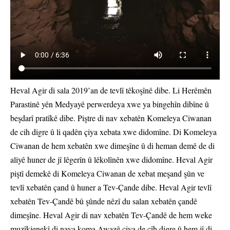
Heval Agir di sala 2019’an de tevlî têkoşînê dibe. Li Herêmên
Parastinê yên Medyayê perwerdeya xwe ya bingehîn dibîne û
beşdarî pratîkê dibe. Piştre di nav xebatên Komeleya Ciwanan
de cih digre û li qadên çiya xebata xwe didomîne. Di Komeleya
Ciwanan de hem xebatên xwe dimeşîne û di heman demê de di
aliyê huner de jî lêgerîn û lêkolînên xwe didomîne. Heval Agir
piştî demekê di Komeleya Ciwanan de xebat meşand şûn ve
tevlî xebatên çand û huner a Tev-Çande dibe. Heval Agir tevlî
xebatên Tev-Çandê bû şûnde nêzî du salan xebatên çandê
dimeşîne. Heval Agir di nav xebatên Tev-Çandê de hem weke
muzîkjenekî di nava koma Awazê çiya de cîh digre û hem jî di