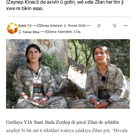
(Zeynep Kinaci) de axivîn û gotin, wê xeta Zîlan her tim ji
xwe re bikin esas.
Stêrk TV
Dîroka Nûkirinê: 3. Tîrmeh 2025
Dema Xwendinê: 2 Dq.
Gerîlaya YJA Starê Jînda Zerdeşt di şexsê Zîlan de şehîdên
azadiyê bi bîr anî û têkildarî wateya çalakiya Zîlan got, “Hevala