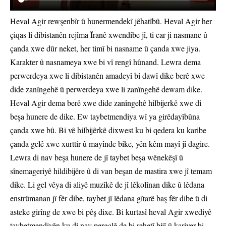
Heval Agir rewşenbîr û hunermendekî jêhatîbû. Heval Agir her
çiqas li dibistanên rejîma Îranê xwendibe jî, ti car ji nasmane û
çanda xwe dûr neket, her timî bi nasname û çanda xwe jiya.
Karakter û nasnameya xwe bi vî rengî hûnand. Lewra dema
perwerdeya xwe li dibistanên amadeyî bi dawî dike berê xwe
dide zanîngehê û perwerdeya xwe li zanîngehê dewam dike.
Heval Agir dema berê xwe dide zanîngehê hilbijerkê xwe di
beşa hunere de dike. Ew taybetmendiya wî ya girêdayîbûna
çanda xwe bû. Bi vê hilbijêrkê dixwest ku bi qedera ku karibe
çanda gelê xwe xurttir û mayînde bike, yên kêm mayî jî dagire.
Lewra di nav beşa hunere de jî taybet beşa wênekêşî û
sînemageriyê hildibijêre û di van beşan de mastira xwe jî temam
dike. Li gel vêya di aliyê muzîkê de jî lêkolînan dike û lêdana
enstrûmanan jî fêr dibe, taybet jî lêdana gîtarê baş fêr dibe û di
asteke girîng de xwe bi pêş dixe. Bi kurtasî heval Agir xwediyê
taybetmendiyên ku di nav pergalê de bi rehetî bijî û kariyer bi