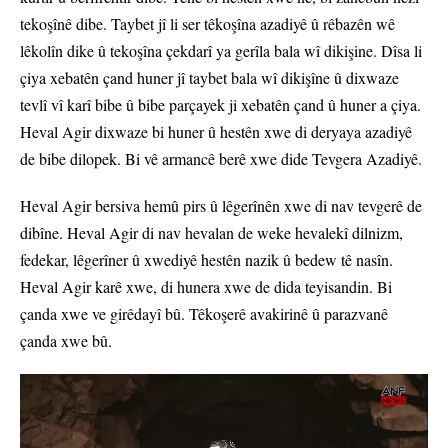
tekoşînê dibe. Taybet jî li ser têkoşîna azadiyê û rêbazên wê
lêkolîn dike û tekoşîna çekdarî ya gerîla bala wî dikişine. Dîsa li
çiya xebatên çand huner jî taybet bala wî dikişîne û dixwaze
tevlî vî karî bibe û bibe parçayek ji xebatên çand û huner a çiya.
Heval Agir dixwaze bi huner û hestên xwe di deryaya azadiyê
de bibe dilopek. Bi vê armancê berê xwe dide Tevgera Azadiyê.
Heval Agir bersiva hemû pirs û lêgerînên xwe di nav tevgerê de
dibîne. Heval Agir di nav hevalan de weke hevalekî dilnizm,
fedekar, lêgerîner û xwediyê hestên nazik û bedew tê nasîn.
Heval Agir karê xwe, di hunera xwe de dida teyisandin. Bi
çanda xwe ve girêdayî bû. Têkoşerê avakirinê û parazvanê
çanda xwe bû.