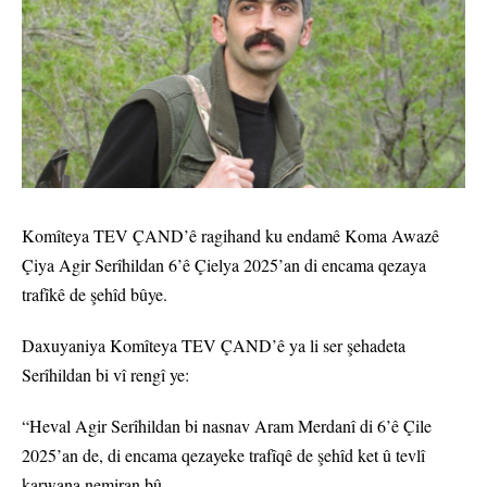
Komîteya TEV ÇAND’ê ragihand ku endamê Koma Awazê
Çiya Agir Serîhildan 6’ê Çielya 2025’an di encama qezaya
trafîkê de şehîd bûye.
Daxuyaniya Komîteya TEV ÇAND’ê ya li ser şehadeta
Serîhildan bi vî rengî ye:
“Heval Agir Serîhildan bi nasnav Aram Merdanî di 6’ê Çile
2025’an de, di encama qezayeke trafîqê de şehîd ket û tevlî
karwana nemiran bû.