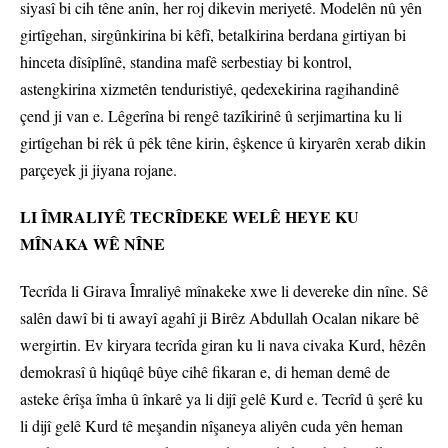
siyasî bi cih têne anîn, her roj dikevin meriyetê. Modelên nû yên
girtîgehan, sirgûnkirina bi kêfî, betalkirina berdana girtiyan bi
hinceta dîsîplînê, standina mafê serbestiay bi kontrol,
astengkirina xizmetên tenduristiyê, qedexekirina ragihandinê
çend ji van e. Lêgerîna bi rengê tazîkirinê û serjimartina ku li
girtîgehan bi rêk û pêk têne kirin, êşkence û kiryarên xerab dikin
parçeyek ji jiyana rojane.
LI ÎMRALIYÊ TECRÎDEKE WELÊ HEYE KU
MÎNAKA WÊ NÎNE
Tecrîda li Girava Îmraliyê mînakeke xwe li devereke din nîne. Sê
salên dawî bi ti awayî agahî ji Birêz Abdullah Ocalan nikare bê
wergirtin. Ev kiryara tecrîda giran ku li nava civaka Kurd, hêzên
demokrasî û hiqûqê bûye cihê fikaran e, di heman demê de
asteke êrîşa îmha û înkarê ya li dijî gelê Kurd e. Tecrîd û şerê ku
li dijî gelê Kurd tê meşandin nîşaneya aliyên cuda yên heman