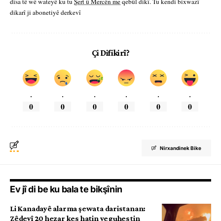
dîsa tê wê wateyê ku tu
Şert û Mercên me
qebûl dikî. Tu kendî bixwazî
dikarî ji abonetiyê derkevî
Çi Difikirî?
.
.
.
.
.
.
0
0
0
0
0
0
Nirxandinek Bike
Ev jî di be ku bala te bikşînin
Li Kanadayê alarma şewata daristanan:
Zêdeyî 20 hezar kes hatin veguhestin