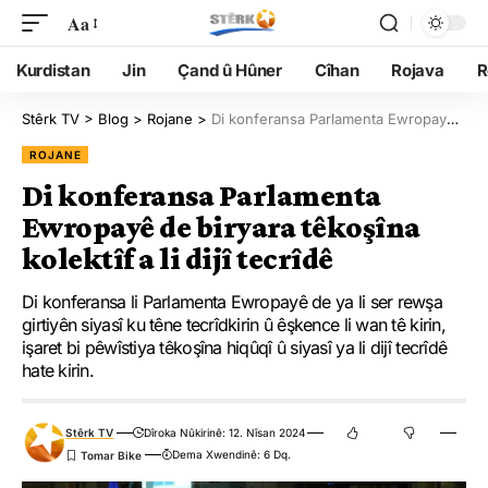
Aa
Kurdistan
Jin
Çand û Hûner
Cîhan
Rojava
R
Stêrk TV
>
Blog
>
Rojane
>
Di konferansa Parlamenta Ewropayê de biryara têkoşîna kolektîf a li dijî tecrîdê
ROJANE
Di konferansa Parlamenta
Ewropayê de biryara têkoşîna
kolektîf a li dijî tecrîdê
Di konferansa li Parlamenta Ewropayê de ya li ser rewşa
girtiyên siyasî ku têne tecrîdkirin û êşkence li wan tê kirin,
işaret bi pêwîstiya têkoşîna hiqûqî û siyasî ya li dijî tecrîdê
hate kirin.
Stêrk TV
Dîroka Nûkirinê: 12. Nîsan 2024
Dema Xwendinê: 6 Dq.