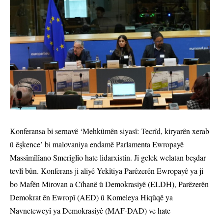
Konferansa bi sernavê ‘Mehkûmên siyasî: Tecrîd, kiryarên xerab
û êşkence’ bi malovaniya endamê Parlamenta Ewropayê
Massîmîlîano Smerîglîo hate lidarxistin. Ji gelek welatan beşdar
tevlî bûn. Konferans ji aliyê Yekîtiya Parêzerên Ewropayê ya ji
bo Mafên Mirovan a Cîhanê û Demokrasiyê (ELDH), Parêzerên
Demokrat ên Ewropî (AED) û Komeleya Hiqûqê ya
Navneteweyî ya Demokrasiyê (MAF-DAD) ve hate