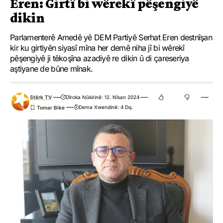
Eren: Girtî bi wêrekî pêşengiyê
dikin
Parlamenterê Amedê yê DEM Partiyê Serhat Eren destnîşan
kir ku girtiyên siyasî mîna her demê niha jî bi wêrekî
pêşengiyê ji têkoşîna azadiyê re dikin û di çareseriya
aştiyane de bûne mînak.
Stêrk TV
Dîroka Nûkirinê: 12. Nîsan 2024
Dema Xwendinê: 4 Dq.