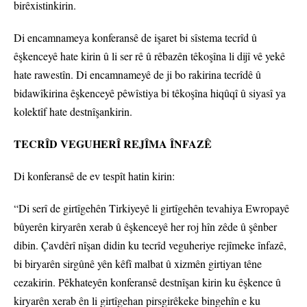
birêxistinkirin.
Di encamnameya konferansê de işaret bi sîstema tecrîd û
êşkenceyê hate kirin û li ser rê û rêbazên têkoşîna li dijî vê yekê
hate rawestîn. Di encamnameyê de ji bo rakirina tecrîdê û
bidawîkirina êşkenceyê pêwîstiya bi têkoşîna hiqûqî û siyasî ya
kolektîf hate destnîşankirin.
TECRÎD VEGUHERÎ REJÎMA ÎNFAZÊ
Di konferansê de ev tespît hatin kirin:
“Di serî de girtîgehên Tirkiyeyê li girtîgehên tevahiya Ewropayê
bûyerên kiryarên xerab û êşkenceyê her roj hîn zêde û şênber
dibin. Çavdêrî nîşan didin ku tecrîd veguheriye rejîmeke înfazê,
bi biryarên sirgûnê yên kêfî malbat û xizmên girtiyan têne
cezakirin. Pêkhateyên konferansê destnîşan kirin ku êşkence û
kiryarên xerab ên li girtîgehan pirsgirêkeke bingehîn e ku