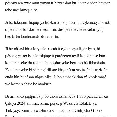
pêşniyarên xwe anîn ziman û biryar dan ku li van qadên hevpar
têkoşînê bimeşînin:
Ji bo têkoşîna hiqûqî ya hevkar a li dijî tecrîd û êşkenceyê bi rêk
û pêk û bi bandor bê meşandin, destpêkê tevneke vekirî ya ji
beşdarên konferansê bê avakirin.
Ji bo nîqaşkirina kiryarên xerab û êşkenceya li girtiyan, bi
pêşengiya rêxistinên hiqûqê û parêzerên tevlî konferansê bûn,
konferanseke du rojan a bi beşdariyeke berfireh bê lidarxistin.
Konferanseke bi vî rengî dikare kiryar û mewzûatên li welatên
cuda hîn bi hêsan nîqaş bike. Ji bo amadekirina vê konferansê
wê koma xebatê bê avakirin.
Bi armanca piştgiriya ji bo daxwaznameya 1.330 parêzeran ku
Çileya 2024’an îmze kirin, pêşkêşî Wezareta Edaletê ya
Tirkiyeyê kirin û xwestin dawî li tecrîda li Girtîgeha Girava