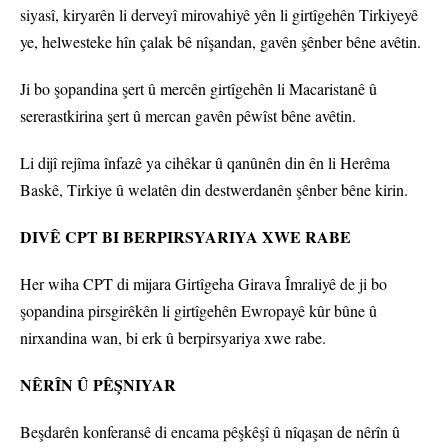
siyasî, kiryarên li derveyî mirovahiyê yên li girtîgehên Tirkiyeyê
ye, helwesteke hîn çalak bê nîşandan, gavên şênber bêne avêtin.
Ji bo şopandina şert û mercên girtîgehên li Macaristanê û
sererastkirina şert û mercan gavên pêwîst bêne avêtin.
Li dijî rejîma înfazê ya cihêkar û qanûnên din ên li Herêma
Baskê, Tirkiye û welatên din destwerdanên şênber bêne kirin.
DIVÊ CPT BI BERPIRSYARIYA XWE RABE
Her wiha CPT di mijara Girtîgeha Girava Îmraliyê de ji bo
şopandina pirsgirêkên li girtîgehên Ewropayê kûr bûne û
nirxandina wan, bi erk û berpirsyariya xwe rabe.
NÊRÎN Û PÊŞNIYAR
Beşdarên konferansê di encama pêşkêşî û nîqaşan de nêrîn û