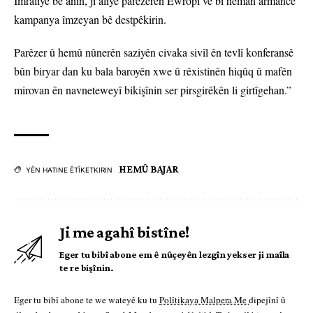
Îmraliyê bê anîn, ji aliyê parêzerên Ewropî ve bi heman armancê
kampanya îmzeyan bê destpêkirin.
Parêzer û hemû nûnerên saziyên civaka sivîl ên tevlî konferansê
bûn biryar dan ku bala baroyên xwe û rêxistinên hiqûq û mafên
mirovan ên navneteweyî bikişînin ser pirsgirêkên li girtîgehan.”
HEMÛ BAJAR
YÊN HATINE ÊTÎKETKIRIN
Ji me agahî bistîne!
Eger tu bibî abone em ê nûçeyên lezgîn yekser ji maîla
te re bişînin.
Eger tu bibî abone te we wateyê ku tu
Polîtikaya Malpera Me
dipejînî û