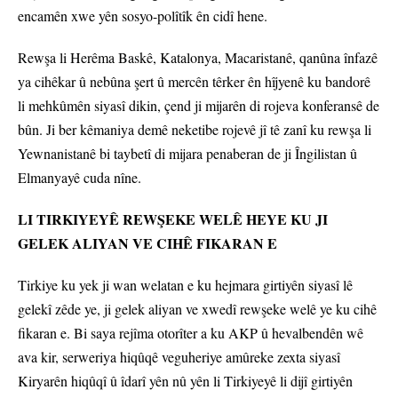
encamên xwe yên sosyo-polîtîk ên cidî hene.
Rewşa li Herêma Baskê, Katalonya, Macaristanê, qanûna înfazê
ya cihêkar û nebûna şert û mercên têrker ên hîjyenê ku bandorê
li mehkûmên siyasî dikin, çend ji mijarên di rojeva konferansê de
bûn. Ji ber kêmaniya demê neketibe rojevê jî tê zanî ku rewşa li
Yewnanistanê bi taybetî di mijara penaberan de ji Îngilistan û
Elmanyayê cuda nîne.
LI TIRKIYEYÊ REWŞEKE WELÊ HEYE KU JI
GELEK ALIYAN VE CIHÊ FIKARAN E
Tirkiye ku yek ji wan welatan e ku hejmara girtiyên siyasî lê
gelekî zêde ye, ji gelek aliyan ve xwedî rewşeke welê ye ku cihê
fikaran e. Bi saya rejîma otorîter a ku AKP û hevalbendên wê
ava kir, serweriya hiqûqê veguheriye amûreke zexta siyasî
Kiryarên hiqûqî û îdarî yên nû yên li Tirkiyeyê li dijî girtiyên