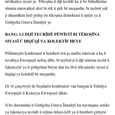
nêzîkatiya siyasî ye. Têkoşîna li dijî tecrîdê ku ji bo bilindkirina
rûmeta mirovahiyê divê bi rêk û pêk bê meşandin, bi taybetî yek
ji dînamîkên herî girîng ên têkoşîna demokrasî û aştiyê ya li
Girtîgeha Girava Îmraliyê ye.
BANG: LI DIJÎ TECRÎDÊ PÊWÎSTÎ BI TÊKOŞÎNA
SIYASÎ Û HIQÛQÎ YA KOLEKTÎF HEYE
Pêkhateyên konferansê li hemberî rewşa mafên mirovan a ku li
tevahiya Ewropayê nebaş dibe, bi taybetî jî li dijî sîstema tecrîd û
êşkenceyê ya li girtîgehan biryar dan ku divê têkoşîneke siyasî û
hiqûqî ya kolektîf bê meşandin.
Di vê çarçoveyê de beşdarên konferansê van bangan li Yekîtiya
Ewropayê û Konseya Ewropayê dikin:
Ji bo dawîanîna li Girtîgeha Girava Îmraliyê ku navnîşana sereke
ya êşkenceya tecrîdê û rejîma înfaza kêfî ya li hemberî girtiyên