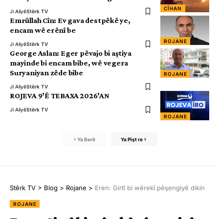
CÎHAN
Ji Aliyê
Stêrk TV
Emrûllah Cîn: Ev gava destpêkê ye,
encam wê erênî be
ROJANE
Ji Aliyê
Stêrk TV
George Aslan: Eger pêvajo bi aştiya
mayinde bi encam bibe, wê vegera
Suryaniyan zêde bibe
ROJANE
Ji Aliyê
Stêrk TV
ROJEVA 9’Ê TEBAXA 2026’AN
Ji Aliyê
Stêrk TV
ROJANE
Ya Berê
Ya Pişt re
Stêrk TV
>
Blog
>
Rojane
>
Eren: Girtî bi wêrekî pêşengiyê dikin
ROJANE