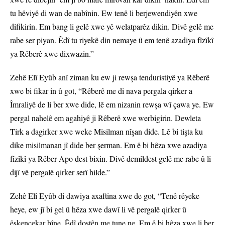
tu hêviyê di wan de nabînin. Ew tenê li berjewendiyên xwe
difikirin. Em bang li gelê xwe yê welatparêz dikin. Divê gelê me
rabe ser piyan. Êdî tu riyekê din nemaye û em tenê azadiya fîzîkî
ya Rêberê xwe dixwazin.”
Zehê Elî Eyûb anî ziman ku ew ji rewşa tenduristiyê ya Rêberê
xwe bi fikar in û got, “Rêberê me di nava pergala qirker a
Îmraliyê de li ber xwe dide, lê em nizanin rewşa wî çawa ye. Ew
pergal nahelê em agahiyê ji Rêberê xwe werbigirin. Dewleta
Tirk a dagirker xwe weke Misilman nîşan dide. Lê bi tişta ku
dike misilmanan jî dide ber şerman. Em ê bi hêza xwe azadiya
fîzîkî ya Rêber Apo dest bixin. Divê demildest gelê me rabe û li
dijî vê pergalê qirker serî hilde.”
Zehê Elî Eyûb di dawiya axaftina xwe de got, “Tenê rêyeke
heye, ew jî bi gel û hêza xwe dawî li vê pergalê qirker û
êşkencekar bîne. Êdî dostên me tune ne. Em ê bi hêza xwe li ber