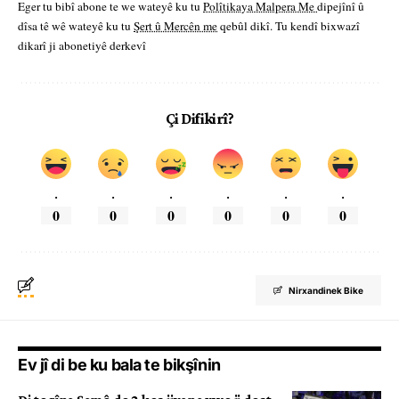
Eger tu bibî abone te we wateyê ku tu
Polîtikaya Malpera Me
dipejînî û
dîsa tê wê wateyê ku tu
Şert û Mercên me
qebûl dikî. Tu kendî bixwazî
dikarî ji abonetiyê derkevî
Çi Difikirî?
.
.
.
.
.
.
0
0
0
0
0
0
Nirxandinek Bike
Ev jî di be ku bala te bikşînin