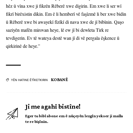
hêz û vîna xwe ji fikrên Rêberê xwe digirin. Em xwe li ser wî
fikrî birêxistin dikin. Em ê li hemberî vê faşîzmê li ber xwe bidin
û Rêberê xwe bi awayekî fîzîkî di nava xwe de jî bibînin. Qaşo
saziyên mafên mirovan heye, lê ew jî bi dewleta Tirk re
tevdigerin. Ev tê wateya destê wan jî di vê pergala êşkence û
qirkirinê de heye.”
KOBANÊ
YÊN HATINE ÊTÎKETKIRIN
Ji me agahî bistîne!
Eger tu bibî abone em ê nûçeyên lezgîn yekser ji maîla
te re bişînin.