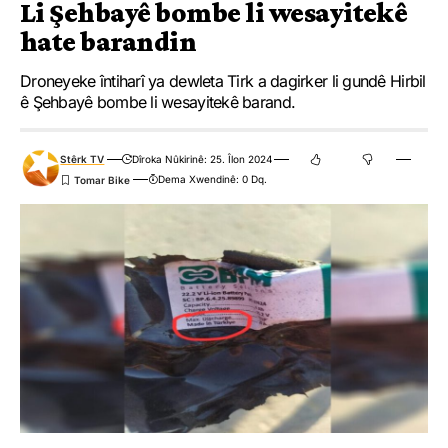
Li Şehbayê bombe li wesayitekê
hate barandin
Droneyeke întiharî ya dewleta Tirk a dagirker li gundê Hirbil
ê Şehbayê bombe li wesayitekê barand.
Stêrk TV
Dîroka Nûkirinê: 25. Îlon 2024
Dema Xwendinê: 0 Dq.