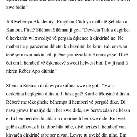
xwe bidin.”
Ji Rêveberiya Akademiya Emgîhan Cûdî ya malbatê Şehîdan a
Kantona Firatê Silêman Silêman jî got, “Dewleta Tirk a dagirker
û hevkarên wî xwediyê vê pergala êşkence û qirkirinê ne. Ne
malbat ne jî parêzeran dihêlin ku hevdîtin bê kirin. Êdî em wan
tenê şermezar nakin, cih ji têne şermezarkirinê nemaye ye. Divê
êdî em li hemberî vê êşkenceyê xwedî helwest bin. Ew ji rastî û
fikrên Rêber Apo ditirsin.”
SIlêman Silêman di dawiya axaftina xwe de got; “Ew ji
derketina heqîqetan ditirsin. Ji hêza gelê Kurd ê têkoşînê ditirsin.
Rêberê me têkoşîneke bêhempa li hemberî vê pergalê dike. Di
nava girava Îmraliyê de li ber xwe dide, ew berxwedan ne hêsan
e. Li hemberî desthilatdarî û qirkirinê li ber xwe dide. Em wek
gelê azadîxwaz li ku dibe bila bibe, divê herkes li hemberî van
kiryarên qirkirinê rabe ser piyan. Lewre tu riyekê din nîne. Em