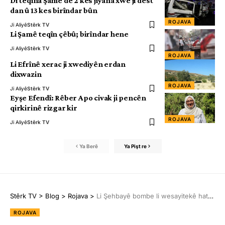
Di teqîna Şamê de 2 kes jiyana xwe ji dest
dan û 13 kes birîndar bûn
ROJAVA
Ji Aliyê
Stêrk TV
Li Şamê teqîn çêbû; birîndar hene
Ji Aliyê
Stêrk TV
ROJAVA
Li Efrînê xerac ji xwediyên erdan
dixwazin
ROJAVA
Ji Aliyê
Stêrk TV
Eyşe Efendî: Rêber Apo civak ji pencên
qirkirinê rizgar kir
ROJAVA
Ji Aliyê
Stêrk TV
Ya Berê
Ya Pişt re
Stêrk TV
>
Blog
>
Rojava
>
Li Şehbayê bombe li wesayitekê hate barandin
ROJAVA