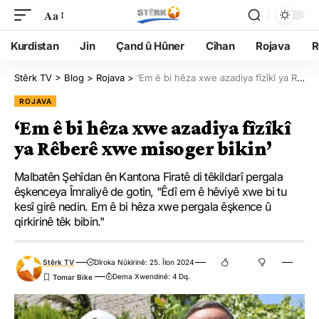
Aa
Kurdistan
Jin
Çand û Hûner
Cîhan
Rojava
R
Stêrk TV
>
Blog
>
Rojava
>
‘Em ê bi hêza xwe azadiya fîzîkî ya Rêberê xwe misoger bikin’
ROJAVA
‘Em ê bi hêza xwe azadiya fîzîkî
ya Rêberê xwe misoger bikin’
Malbatên Şehîdan ên Kantona Firatê di têkildarî pergala
êşkenceya Îmraliyê de gotin, "Êdî em ê hêviyê xwe bi tu
kesî girê nedin. Em ê bi hêza xwe pergala êşkence û
qirkirinê têk bibin."
Stêrk TV
Dîroka Nûkirinê: 25. Îlon 2024
Dema Xwendinê: 4 Dq.