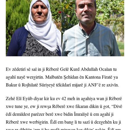
Ev zêdetirî sê sal in ji Rêberê Gelê Kurd Abdullah Ocalan tu
agahî nayê wergirtin. Malbatên Şehîdan ên Kantona Firatê ya
Bakur û Rojhilatê Sûriyeyê têkildarî mijarê ji ANF’ê re axivîn.
Zehê Elî Eyûb diyar kir ku ev 42 meh in agahiya wan ji Rêberê
xwe tune ye, ew ji rewşa Rêberê xwe fikaran dikin û got, “Divê
êdî demildest parêzer berê xwe bidin Îmraliyê û em agahî ji
Rêberê xwe werbigirin. Êdî em bang li tu sazî û dezgehên ku ji
xwe re dibêjin ‘em ji bo mafê mirovan kar dikin’ nakin. Êdî em