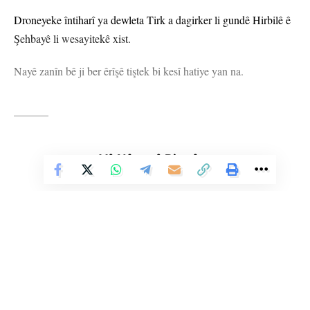
Droneyeke întiharî ya dewleta Tirk a dagirker li gundê Hirbilê ê
Şehbayê li wesayitekê xist.
Nayê zanîn bê ji ber êrîşê tiştek bi kesî hatiye yan na.
ŞEHBA
YÊN HATINE ÊTÎKETKIRIN
Vê Nûçeyê Bixwîne
Ji me agahî bistîne!
Eger tu bibî abone em ê nûçeyên lezgîn yekser ji maîla
te re bişînin.
Eger tu bibî abone te we wateyê ku tu
Polîtikaya Malpera Me
dipejînî û
dîsa tê wê wateyê ku tu
Şert û Mercên me
qebûl dikî. Tu kendî bixwazî
Li Ser Şopa Heqîqetê
dikarî ji abonetiyê derkevî