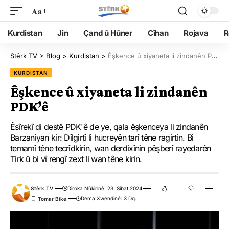
Aa
Kurdistan
Jin
Çand û Hûner
Cîhan
Rojava
R
Stêrk TV
>
Blog
>
Kurdistan
>
Êşkence û xiyaneta li zindanên PDK’ê
KURDISTAN
Êşkence û xiyaneta li zindanên
PDK’ê
Êsîrekî di destê PDK'ê de ye, qala êşkenceya li zindanên
Barzaniyan kir: Dîlgirtî li hucreyên tarî têne ragirtin. Bi
temamî têne tecrîdkirin, wan derdixînin pêşberî rayedarên
Tirk û bi vî rengî zext li wan têne kirin.
Stêrk TV
Dîroka Nûkirinê: 23. Sibat 2024
Dema Xwendinê: 3 Dq.