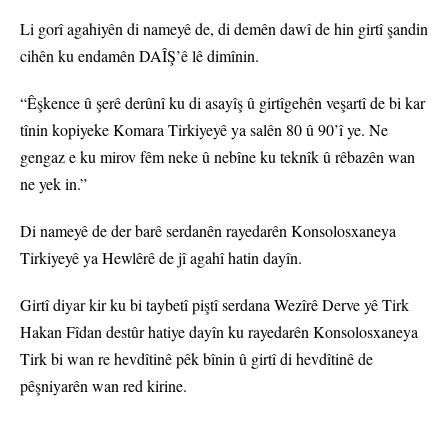
Li gorî agahiyên di nameyê de, di demên dawî de hin girtî şandin
cihên ku endamên DAÎŞ’ê lê dimînin.
“Êşkence û şerê derûnî ku di asayîş û girtîgehên veşartî de bi kar
tînin kopiyeke Komara Tirkiyeyê ya salên 80 û 90’î ye. Ne
gengaz e ku mirov fêm neke û nebîne ku teknîk û rêbazên wan
ne yek in.”
Di nameyê de der barê serdanên rayedarên Konsolosxaneya
Tirkiyeyê ya Hewlêrê de jî agahî hatin dayîn.
Girtî diyar kir ku bi taybetî piştî serdana Wezîrê Derve yê Tirk
Hakan Fîdan destûr hatiye dayîn ku rayedarên Konsolosxaneya
Tirk bi wan re hevdîtinê pêk bînin û girtî di hevdîtinê de
pêşniyarên wan red kirine.