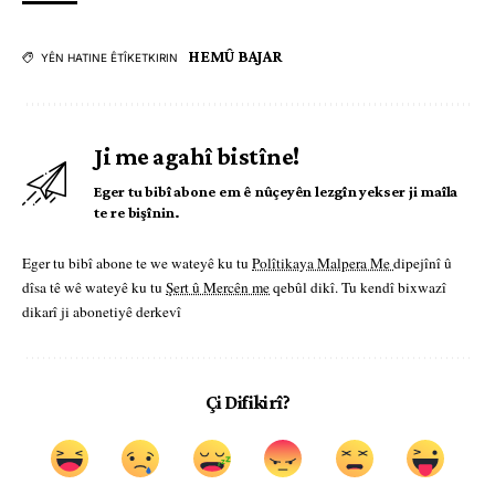
HEMÛ BAJAR
YÊN HATINE ÊTÎKETKIRIN
Ji me agahî bistîne!
Eger tu bibî abone em ê nûçeyên lezgîn yekser ji maîla
te re bişînin.
Eger tu bibî abone te we wateyê ku tu
Polîtikaya Malpera Me
dipejînî û
dîsa tê wê wateyê ku tu
Şert û Mercên me
qebûl dikî. Tu kendî bixwazî
dikarî ji abonetiyê derkevî
Çi Difikirî?