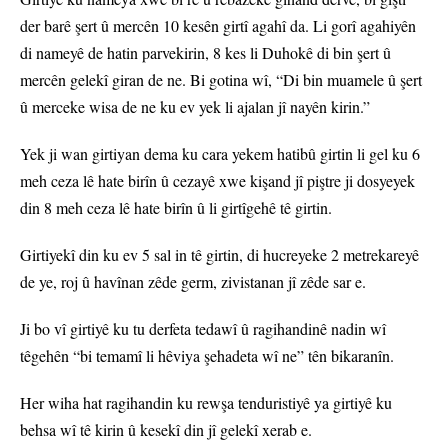
der barê şert û mercên 10 kesên girtî agahî da. Li gorî agahiyên
di nameyê de hatin parvekirin, 8 kes li Duhokê di bin şert û
mercên gelekî giran de ne. Bi gotina wî, “Di bin muamele û şert
û merceke wisa de ne ku ev yek li ajalan jî nayên kirin.”
Yek ji wan girtiyan dema ku cara yekem hatibû girtin li gel ku 6
meh ceza lê hate birîn û cezayê xwe kişand jî piştre ji dosyeyek
din 8 meh ceza lê hate birîn û li girtîgehê tê girtin.
Girtiyekî din ku ev 5 sal in tê girtin, di hucreyeke 2 metrekareyê
de ye, roj û havînan zêde germ, zivistanan jî zêde sar e.
Ji bo vî girtiyê ku tu derfeta tedawî û ragihandinê nadin wî
têgehên “bi temamî li hêviya şehadeta wî ne” tên bikaranîn.
Her wiha hat ragihandin ku rewşa tenduristiyê ya girtiyê ku
behsa wî tê kirin û kesekî din jî gelekî xerab e.