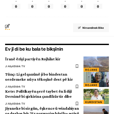
.
.
.
.
.
.
0
0
0
0
0
0
Nirxandinek Bike
Ev jî di be ku bala te bikşînin
Îranê êrîşî partiyên Rojhilat kir
Ji Aliyê
Stêrk TV
ROJANE
Tûnç: Li gel qanûnê ji bo bindestan
serdemeke nû ya têkoşînê dest pê kir
ROJANE
Ji Aliyê
Stêrk TV
Kete: Polîtîkayên şerê taybet ên li dijî
Dersimê bi qirkirina çandî kûrtir dibe
KURDISTAN
Ji Aliyê
Stêrk TV
Jiyaneke bi sirgûn, êşkence û windahiyan
re derbas bû: ‘Ez naxwazim bêyî ku aştiyê