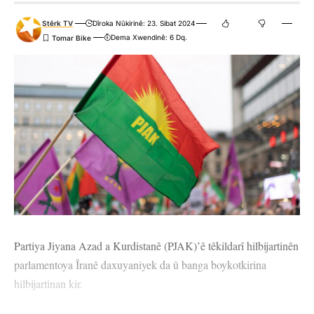
Stêrk TV
Dîroka Nûkirinê: 23. Sibat 2024
Dema Xwendinê: 6 Dq.
Partiya Jiyana Azad a Kurdistanê (PJAK)’ê têkildarî hilbijartinên
parlamentoya Îranê daxuyaniyek da û banga boykotkirina
hilbijartinan kir.