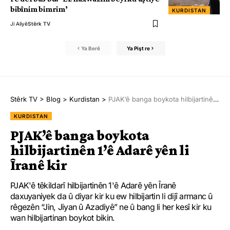
bibînim bimrim’
KURDISTAN
Ji Aliyê
Stêrk TV
Ya Berê
Ya Pişt re
Stêrk TV
>
Blog
>
Kurdistan
>
PJAK’ê banga boykota hilbijartinên 1’ê Adarê yên li Îranê kir
KURDISTAN
PJAK’ê banga boykota
hilbijartinên 1’ê Adarê yên li
Îranê kir
PJAK'ê têkildarî hilbijartinên 1'ê Adarê yên Îranê
daxuyaniyek da û diyar kir ku ew hilbijartin li dijî armanc û
rêgezên “Jin, Jiyan û Azadiyê” ne û bang li her kesî kir ku
wan hilbijartinan boykot bikin.