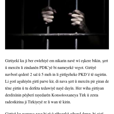
Girtiyekî ku ji ber ewlehiyê em nikarin navê wî eşkere bikin, şert
û mercên li zindanên PDK’yê bi nameyekê vegot. Girtiyê
navborî qederê 2 sal û 5 meh in li girtîgeheke PKD’ê tê ragirtin.
Li gorî agahiyên girtî parve kir, di nava şert û mercên pir giran de
têne girtin û tu derfeta tedawiyê nayê dayîn. Her wiha girtiyan
derdixînin pêşberî rayedarên Konsolosxaneya Tirk û zexta
radestkirina ji Tirkiyeyê re li wan tê kirin.
Girtiyê ku nameya xwe bi rê û rêbazekê gihand derve, bi giştî