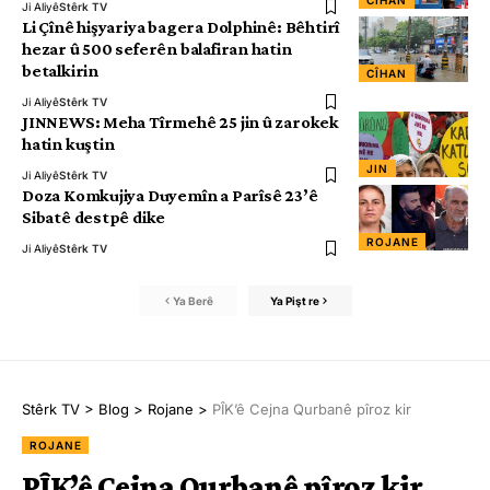
CÎHAN
Ji Aliyê
Stêrk TV
Li Çînê hişyariya bagera Dolphinê: Bêhtirî
hezar û 500 seferên balafiran hatin
betalkirin
CÎHAN
Ji Aliyê
Stêrk TV
JINNEWS: Meha Tîrmehê 25 jin û zarokek
hatin kuştin
JIN
Ji Aliyê
Stêrk TV
Doza Komkujiya Duyemîn a Parîsê 23’ê
Sibatê destpê dike
ROJANE
Ji Aliyê
Stêrk TV
Ya Berê
Ya Pişt re
Stêrk TV
>
Blog
>
Rojane
>
PÎK’ê Cejna Qurbanê pîroz kir
ROJANE
PÎK’ê Cejna Qurbanê pîroz kir