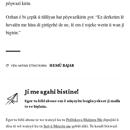
pêşwazî kirin.
Ozhan ê bi çepik û tilîlîyan hat pêşwazîkirin got: “Ez derketim lê
hevalên me hîna di girtîgehê de ne, lê em ê rojeke werin û wan jî
bigirin.”
HEMÛ BAJAR
YÊN HATINE ÊTÎKETKIRIN
Ji me agahî bistîne!
Eger tu bibî abone em ê nûçeyên lezgîn yekser ji maîla
te re bişînin.
Eger tu bibî abone te we wateyê ku tu
Polîtikaya Malpera Me
dipejînî û
dîsa tê wê wateyê ku tu
Şert û Mercên me
qebûl dikî. Tu kendî bixwazî