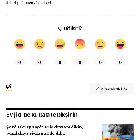
dikarî ji abonetiyê derkevî
Çi Difikirî?
.
.
.
.
.
.
0
0
0
0
0
0
Nirxandinek Bike
Ev jî di be ku bala te bikşînin
Şerê Ûkraynayê: Êriş dewam dikin,
windahiya sivîlan zêde dibe