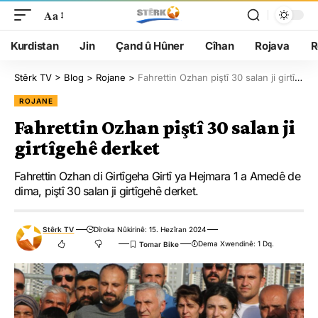
Aa
Kurdistan
Jin
Çand û Hûner
Cîhan
Rojava
R
Stêrk TV
>
Blog
>
Rojane
>
Fahrettin Ozhan piştî 30 salan ji girtîgehê derket
ROJANE
Fahrettin Ozhan piştî 30 salan ji
girtîgehê derket
Fahrettin Ozhan di Girtîgeha Girtî ya Hejmara 1 a Amedê de
dima, piştî 30 salan ji girtîgehê derket.
Stêrk TV
Dîroka Nûkirinê: 15. Hezîran 2024
Dema Xwendinê: 1 Dq.