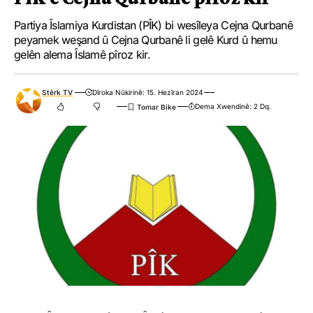
Partiya Îslamiya Kurdistan (PÎK) bi wesîleya Cejna Qurbanê
peyamek weşand û Cejna Qurbanê li gelê Kurd û hemu
gelên alema Îslamê pîroz kir.
Stêrk TV
Dîroka Nûkirinê: 15. Hezîran 2024
Dema Xwendinê: 2 Dq.