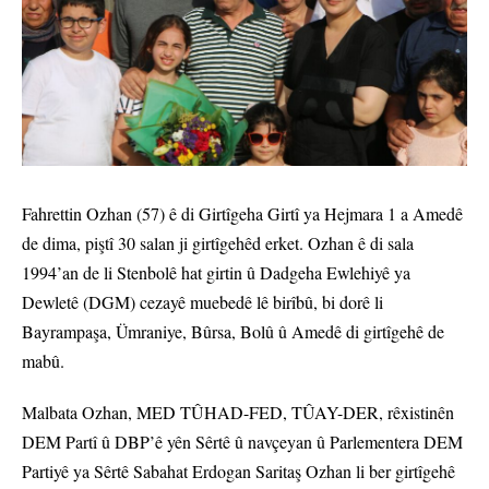
Fahrettin Ozhan (57) ê di Girtîgeha Girtî ya Hejmara 1 a Amedê
de dima, piştî 30 salan ji girtîgehêd erket. Ozhan ê di sala
1994’an de li Stenbolê hat girtin û Dadgeha Ewlehiyê ya
Dewletê (DGM) cezayê muebedê lê birîbû, bi dorê li
Bayrampaşa, Ümraniye, Bûrsa, Bolû û Amedê di girtîgehê de
mabû.
Malbata Ozhan, MED TÛHAD-FED, TÛAY-DER, rêxistinên
DEM Partî û DBP’ê yên Sêrtê û navçeyan û Parlementera DEM
Partiyê ya Sêrtê Sabahat Erdogan Saritaş Ozhan li ber girtîgehê