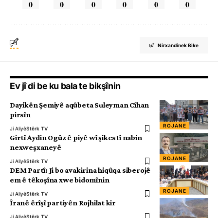
0
0
0
0
0
0
Nirxandinek Bike
Ev jî di be ku bala te bikşînin
Dayikên Şemiyê aqûbeta Suleyman Cîhan
pirsîn
ROJANE
Ji Aliyê
Stêrk TV
Girtî Aydin Ogûz ê piyê wî şikestî nabin
nexweşxaneyê
ROJANE
Ji Aliyê
Stêrk TV
DEM Partî: Ji bo avakirina hiqûqa siberojê
em ê têkoşîna xwe bidomînin
ROJANE
Ji Aliyê
Stêrk TV
Îranê êrîşî partiyên Rojhilat kir
Ji Aliyê
Stêrk TV