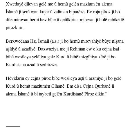
Xwedayê dilovan gelê me û hemû gelên mazlum ên alema
Îslamê ji şerê wan kujer û zaliman biparêze. Ev roja pîroz ji bo
dile mirovan berbi hev bîne û qetilkirina mirovan ji holê rabikê tê
pîrozkirin.
Berxwedana Hz. Îsmaîl (a.s.) ji bo hemû mirovahiyê bûye nîşana
aşîtîyê û azadîyê. Daxwaziya me ji Rehman ew e ku cejna îsal
bibê wesîleya yekîtiya gele Kurd û bibê mizgîniya xêrê ji bo
Kurdistana azad û serbixwe.
Hêvîdarin ev cejna pîroz bibe wesîleya aştî û aramiyê ji bo gelê
Kurd û hemû mazlumên Cîhanê. Em dîsa Cejna Qurbanê li
alema Îslamê û bi taybetî gelên Kurdistanê Pîroz dikin.”