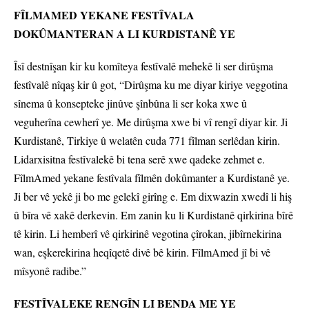
FÎLMAMED YEKANE FESTÎVALA
DOKÛMANTERAN A LI KURDISTANÊ YE
Îsî destnîşan kir ku komîteya festîvalê mehekê li ser dirûşma
festîvalê nîqaş kir û got, “Dirûşma ku me diyar kiriye veggotina
sînema û konsepteke jinûve şînbûna li ser koka xwe û
veguherîna cewherî ye. Me dirûşma xwe bi vî rengî diyar kir. Ji
Kurdistanê, Tirkiye û welatên cuda 771 fîlman serlêdan kirin.
Lidarxisitna festîvalekê bi tena serê xwe qadeke zehmet e.
FîlmAmed yekane festîvala fîlmên dokûmanter a Kurdistanê ye.
Ji ber vê yekê ji bo me gelekî girîng e. Em dixwazin xwedî li hiş
û bîra vê xakê derkevin. Em zanin ku li Kurdistanê qirkirina bîrê
tê kirin. Li hemberî vê qirkirinê vegotina çîrokan, jibîrnekirina
wan, eşkerekirina heqîqetê divê bê kirin. FîlmAmed jî bi vê
mîsyonê radibe.”
FESTÎVALEKE RENGÎN LI BENDA ME YE