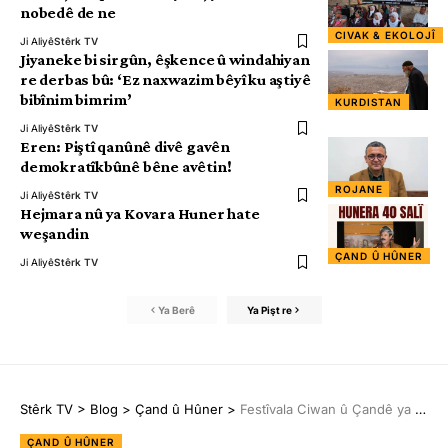
nobedê de ne
CIVAK & EKOLOJÎ
Ji Aliyê
Stêrk TV
Jiyaneke bi sirgûn, êşkence û windahiyan
re derbas bû: ‘Ez naxwazim bêyî ku aştiyê
bibînim bimrim’
KURDISTAN
Ji Aliyê
Stêrk TV
Eren: Piştî qanûnê divê gavên
demokratîkbûnê bêne avêtin!
ROJANE
Ji Aliyê
Stêrk TV
Hejmara nû ya Kovara Huner hate
weşandin
ÇAND Û HÛNER
Ji Aliyê
Stêrk TV
Ya Berê
Ya Pişt re
Stêrk TV
>
Blog
>
Çand û Hûner
>
Festîvala Ciwan û Çandê ya Hozan Serhad li Reimsê wê bê lidarxistin
ÇAND Û HÛNER