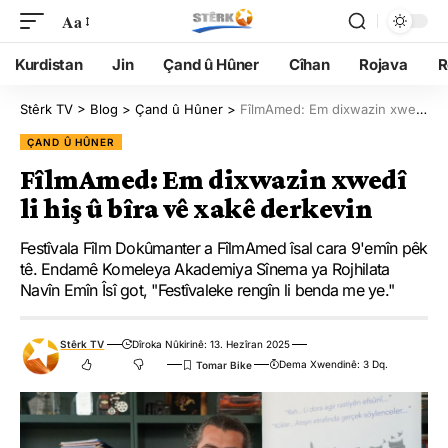
Aa
Kurdistan
Jin
Çand û Hûner
Cîhan
Rojava
R
Stêrk TV
>
Blog
>
Çand û Hûner
>
FîlmAmed: Em dixwazin xwedî li hiş û bîra vê xakê derkevin
ÇAND Û HÛNER
FîlmAmed: Em dixwazin xwedî
li hiş û bîra vê xakê derkevin
Festîvala Fîlm Dokûmanter a FîlmAmed îsal cara 9'emîn pêk
tê. Endamê Komeleya Akademiya Sînema ya Rojhilata
Navîn Emîn Îsî got, "Festîvaleke rengîn li benda me ye."
Stêrk TV
Dîroka Nûkirinê: 13. Hezîran 2025
Dema Xwendinê: 3 Dq.