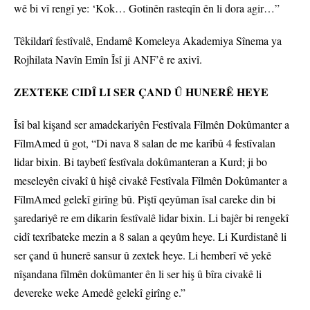
wê bi vî rengî ye: ‘Kok… Gotinên rasteqîn ên li dora agir…”
Têkildarî festîvalê, Endamê Komeleya Akademiya Sînema ya
Rojhilata Navîn Emîn Îsî ji ANF’ê re axivî.
ZEXTEKE CIDÎ LI SER ÇAND Û HUNERÊ HEYE
Îsî bal kişand ser amadekariyên Festîvala Fîlmên Dokûmanter a
FîlmAmed û got, “Di nava 8 salan de me karîbû 4 festîvalan
lidar bixin. Bi taybetî festîvala dokûmanteran a Kurd; ji bo
meseleyên civakî û hişê civakê Festîvala Fîlmên Dokûmanter a
FîlmAmed gelekî girîng bû. Piştî qeyûman îsal careke din bi
şaredariyê re em dikarin festîvalê lidar bixin. Li bajêr bi rengekî
cidî texrîbateke mezin a 8 salan a qeyûm heye. Li Kurdistanê li
ser çand û hunerê sansur û zextek heye. Li hemberî vê yekê
nîşandana fîlmên dokûmanter ên li ser hiş û bîra civakê li
devereke weke Amedê gelekî girîng e.”