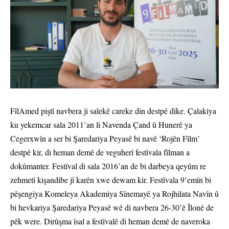
FîlAmed piştî navbera ji salekê careke din destpê dike. Çalakiya
ku yekemcar sala 2011’an li Navenda Çand û Hunerê ya
Cegerxwîn a ser bi Şaredariya Peyasê bi navê ‘Rojên Fîlm’
destpê kir, di heman demê de veguherî festîvala fîlman a
dokûmanter. Festîval di sala 2016’an de bi darbeya qeyûm re
zehmetî kişandibe jî karên xwe dewam kir. Festîvala 9’emîn bi
pêşengiya Komeleya Akademiya Sînemayê ya Rojhilata Navîn û
bi hevkariya Şaredariya Peyasê wê di navbera 26-30’ê Îlonê de
pêk were. Dirûşma îsal a festîvalê di heman demê de naveroka