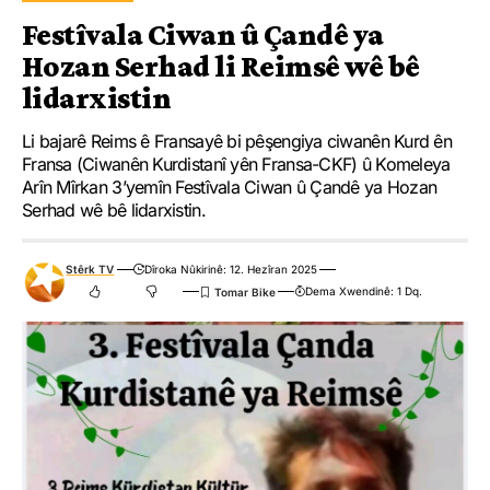
Festîvala Ciwan û Çandê ya
Hozan Serhad li Reimsê wê bê
lidarxistin
Li bajarê Reims ê Fransayê bi pêşengiya ciwanên Kurd ên
Fransa (Ciwanên Kurdistanî yên Fransa-CKF) û Komeleya
Arîn Mîrkan 3’yemîn Festîvala Ciwan û Çandê ya Hozan
Serhad wê bê lidarxistin.
Stêrk TV
Dîroka Nûkirinê: 12. Hezîran 2025
Dema Xwendinê: 1 Dq.