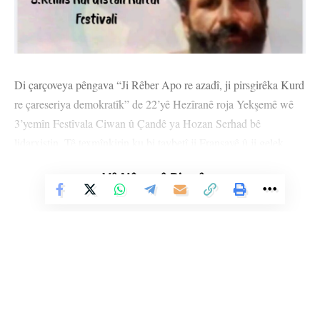
Di çarçoveya pêngava “Ji Rêber Apo re azadî, ji pirsgirêka Kurd
re çareseriya demokratîk” de 22’yê Hezîranê roja Yekşemê wê
3’yemîn Festîvala Ciwan û Çandê ya Hozan Serhad bê
lidarxistin. Tê texmînkirin ku bi taybetî ji Fransayê û ji gelek
welatên Ewropayê wê bi hezaran kes beşdarî festîvalê bibin.
Vê Nûçeyê Bixwîne
Di festîvalê de wê govendên gelêrî yên Kurdistanê bên
pêşkêşkirin. Her wiha hunermend Şiyar û Dijwar, Şerîf Omerî,
Helbest Arî û Dengbêj Xiyasetîn wê derkevin ser dikê.
Komîteya amadekar bang li gelê Kurd ên li Fransa û ji çar aliyên
Ewropayê dijîn kir ku beşdarî festîvalê bibin.