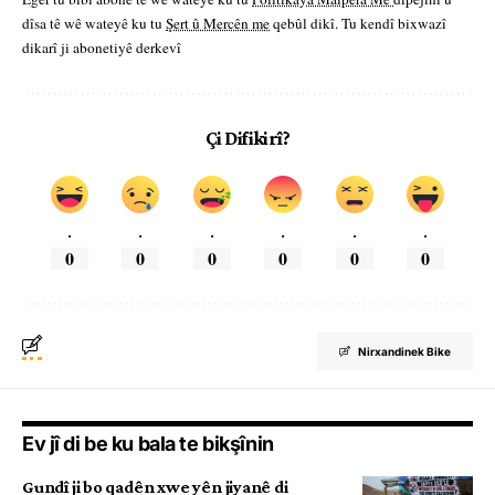
dîsa tê wê wateyê ku tu
Şert û Mercên me
qebûl dikî. Tu kendî bixwazî
dikarî ji abonetiyê derkevî
Çi Difikirî?
.
.
.
.
.
.
0
0
0
0
0
0
Nirxandinek Bike
Ev jî di be ku bala te bikşînin
Gundî ji bo qadên xwe yên jiyanê di