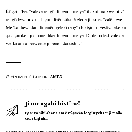
Îsî got, “Festîvaleke rengîn li benda me ye” û axaftina xwe bi vî
rengî dewam kir: “Ji çar aliyên cîhanê eleqe ji bo festîvalê heye.
Me îsal hewl dan dîmenên gelekî rengîn bikişînin. Festîvaleke ku
qala çîrokên ji cîhanê dike, li benda me ye. Di dema festîvalê de
wê forûm û perwerde jî bêne lidarxistin.”
AMED
YÊN HATINE ÊTÎKETKIRIN
Ji me agahî bistîne!
Eger tu bibî abone em ê nûçeyên lezgîn yekser ji maîla
te re bişînin.
Eger tu bibî abone te we wateyê ku tu
Polîtikaya Malpera Me
dipejînî û