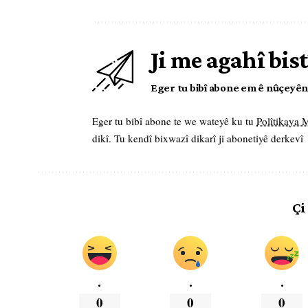
Ji me agahî bist
Eger tu bibî abone em ê nûçeyên l
Eger tu bibî abone te we wateyê ku tu
Polîtikaya
dikî. Tu kendî bixwazî dikarî ji abonetiyê derkevî
Çi
.
.
.
0
0
0