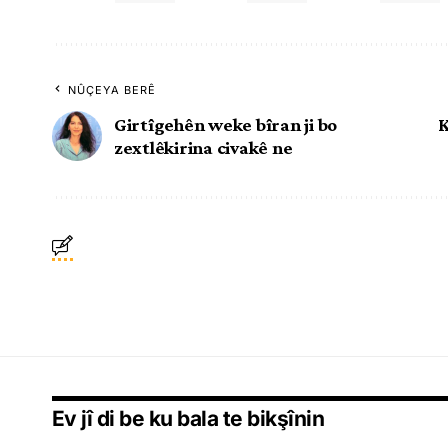
NÛÇEYA BERÊ
Girtîgehên weke bîran ji bo
K
zextlêkirina civakê ne
Ev jî di be ku bala te bikşînin