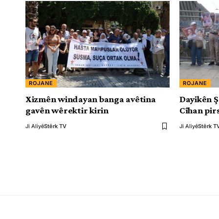
ROJANE
ROJANE
Xizmên windayan banga avêtina
Dayikên 
gavên wêrektir kirin
Cîhan pir
Ji Aliyê
Stêrk TV
Ji Aliyê
Stêrk T