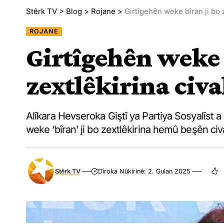
Stêrk TV
>
Blog
>
Rojane
>
Girtîgehên weke bîran ji bo 
ROJANE
Girtîgehên weke 
zextlêkirina civ
Alîkara Hevseroka Giştî ya Partiya Sosyalîst 
weke ‘bîran’ ji bo zextlêkirina hemû beşên civ
Stêrk TV
Dîroka Nûkirinê: 2. Gulan 2025