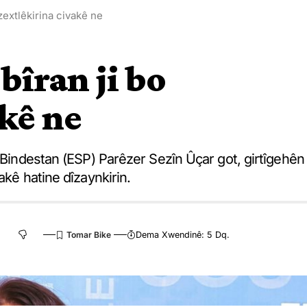
zextlêkirina civakê ne
bîran ji bo
akê ne
a Bindestan (ESP) Parêzer Sezîn Ûçar got, girtîgehên
akê hatine dîzaynkirin.
Dema Xwendinê: 5 Dq.