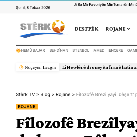
Ji Bo Min
Favoriyên Min
Tomarên Min
Şemî, 8 Tebax 2026
DESTPÊK
ROJANE
HEMÛ BAJAR
BEHDÎNAN
STENBOL
AMED
ENQERE
QAMI
Nûçeyên Lezgîn
wlêrê droneyên Îranê hatin xistin
Stêrk TV
>
Blog
>
Rojane
>
Fîlozofê Brezîlyayî ‘bêşert’
ROJANE
Fîlozofê Brezîlyay