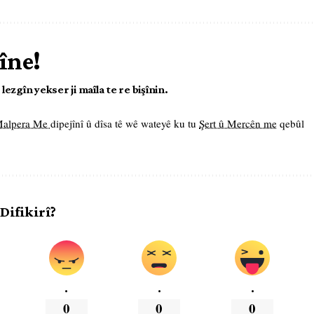
îne!
ezgîn yekser ji maîla te re bişînin.
 Malpera Me
dipejînî û dîsa tê wê wateyê ku tu
Şert û Mercên me
qebûl
 Difikirî?
.
.
.
0
0
0