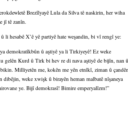
okdewletê Brezîlyayê Lula da Silva tê naskirin, her wiha
 jî tê zanîn.
 li hesabê X’ê yê partiyê hate weşandin, bi vî rengî ye:
oya demokratîkbûn û aştiyê ya li Tirkiyeyê! Ez weke
ku gelên Kurd û Tirk bi hev re di nava aştiyê de bijîn, nan 
 bikin. Milliyetên me, kokên me yên etnîkî, ziman û çandê
an dibêjin, weke xwişk û birayên heman malbatê nîşaneya
irovane ye. Bijî demokrasî! Bimire emperyalîzm!”