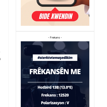
- Frekans -
û
n