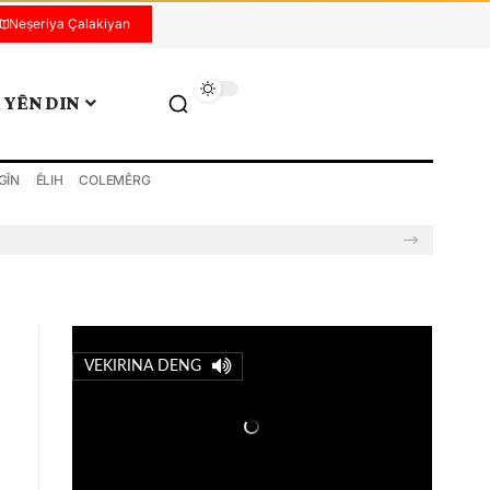
Neşeriya Çalakiyan
YÊN DIN
GÎN
ÊLIH
COLEMÊRG
VEKIRINA DENG