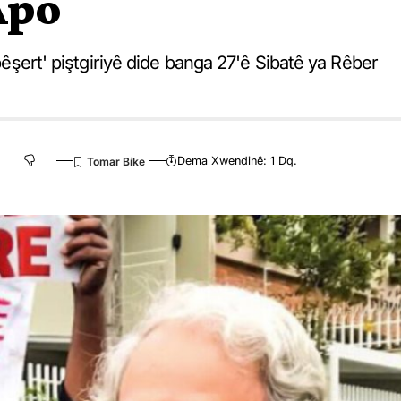
Apo
'bêşert' piştgiriyê dide banga 27'ê Sibatê ya Rêber
Dema Xwendinê: 1 Dq.