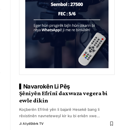
Navarokên Li Pêş
Şêniyên Efrînî daxwaza vegera bi
ewle dikin
Koçberên Efrînê yên li bajarê Hesekê bang li
rêxistinên navneteweyî kir ku bi erkên xwe
…
Ji Aliyê
Stêrk TV