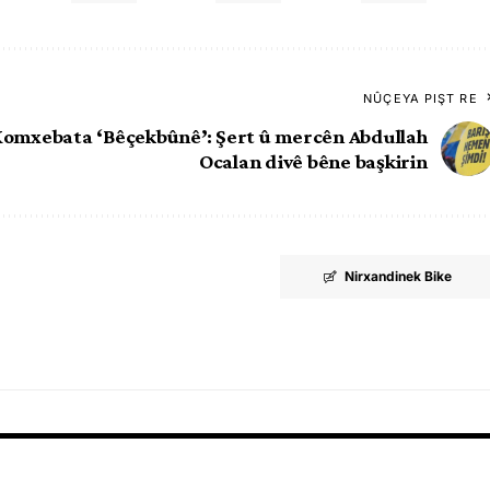
NÛÇEYA PIŞT RE
omxebata ‘Bêçekbûnê’: Şert û mercên Abdullah
Ocalan divê bêne başkirin
Nirxandinek Bike