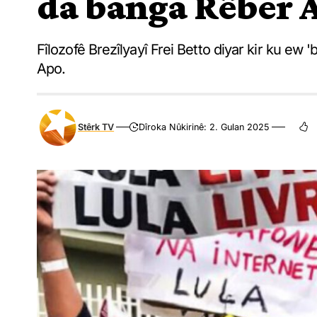
da banga Rêber 
Fîlozofê Brezîlyayî Frei Betto diyar kir ku ew 
Apo.
Stêrk TV
Dîroka Nûkirinê: 2. Gulan 2025