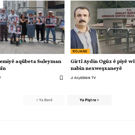
ROJANE
Şemiyê aqûbeta Suleyman
Girtî Aydin Ogûz ê piyê wî
sîn
nabin nexweşxaneyê
V
Ji Aliyê
Stêrk TV
Ya Berê
Ya Pişt re