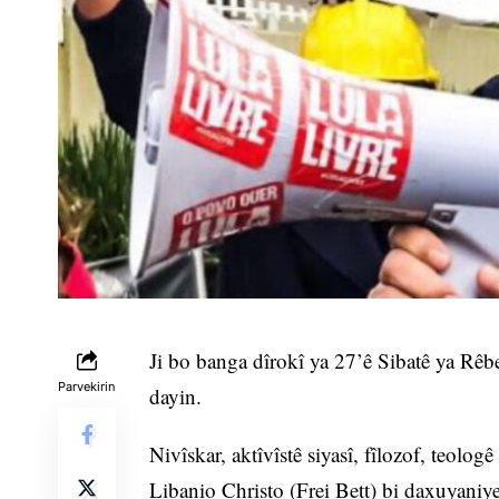
Ji bo banga dîrokî ya 27’ê Sibatê ya Rêb
Parvekirin
dayin.
Nivîskar, aktîvîstê siyasî, fîlozof, teolo
Libanio Christo (Frei Bett) bi daxuyaniye