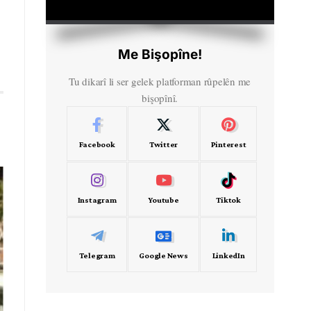
HD
00:00
Me Bişopîne!
Tu dikarî li ser gelek platforman rûpelên me
bişopînî.
Facebook
Twitter
Pinterest
Instagram
Youtube
Tiktok
Telegram
Google News
LinkedIn