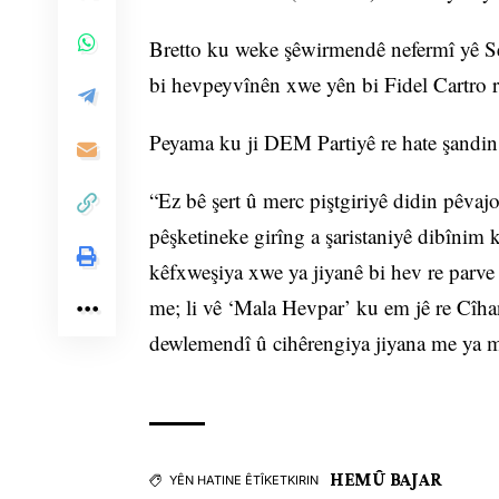
Bretto ku weke şêwirmendê nefermî yê Ser
bi hevpeyvînên xwe yên bi Fidel Cartro re
Peyama ku ji DEM Partiyê re hate şandin û
“Ez bê şert û merc piştgiriyê didin pêvaj
pêşketineke girîng a şaristaniyê dibînim 
kêfxweşiya xwe ya jiyanê bi hev re parve
me; li vê ‘Mala Hevpar’ ku em jê re Cîh
dewlemendî û cihêrengiya jiyana me ya m
HEMÛ BAJAR
YÊN HATINE ÊTÎKETKIRIN