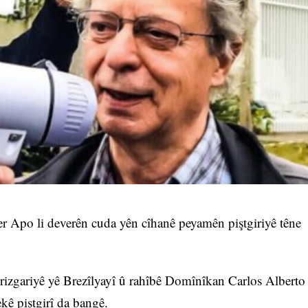
er Apo li deverên cuda yên cîhanê peyamên piştgiriyê têne
gê rizgariyê yê Brezîlyayî û rahîbê Domînîkan Carlos Alberto
kê piştgirî da bangê.