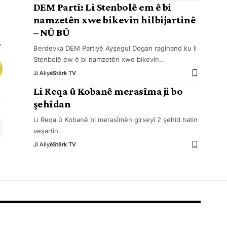
DEM Partî: Li Stenbolê em ê bi
namzetên xwe bikevin hilbijartinê
– NÛ BÛ
Berdevka DEM Partiyê Ayşegul Dogan ragihand ku li
Stenbolê ew ê bi namzetên xwe bikevin
…
Ji Aliyê
Stêrk TV
Li Reqa û Kobanê merasîma ji bo
şehîdan
Li Reqa û Kobanê bi merasîmên girseyî 2 şehîd hatin
veşartin.
Ji Aliyê
Stêrk TV