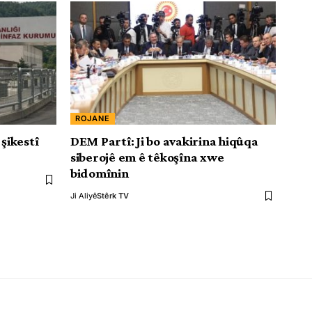
ROJANE
 şikestî
DEM Partî: Ji bo avakirina hiqûqa
siberojê em ê têkoşîna xwe
bidomînin
Ji Aliyê
Stêrk TV