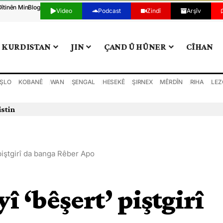
Dîtinên Min
Blog
Video
Podcast
Zindî
Arşîv
KURDISTAN
JIN
ÇAND Û HÛNER
CÎHAN
ŞLO
KOBANÊ
WAN
ŞENGAL
HESEKÊ
ŞIRNEX
MÊRDÎN
RIHA
LEZ
 piştgirî da banga Rêber Apo
î ‘bêşert’ piştgirî