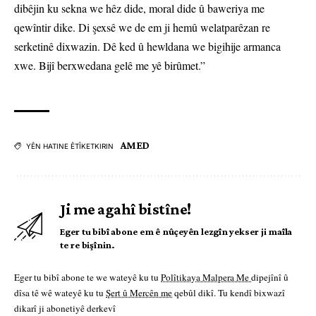
dibêjin ku sekna we hêz dide, moral dide û baweriya me
qewîntir dike. Di şexsê we de em ji hemû welatparêzan re
serketinê dixwazin. Dê ked û hewldana we bigihije armanca
xwe. Bijî berxwedana gelê me yê birûmet.”
AMED
YÊN HATINE ÊTÎKETKIRIN
Ji me agahî bistîne!
Eger tu bibî abone em ê nûçeyên lezgîn yekser ji maîla
te re bişînin.
Eger tu bibî abone te we wateyê ku tu
Polîtikaya Malpera Me
dipejînî û
dîsa tê wê wateyê ku tu
Şert û Mercên me
qebûl dikî. Tu kendî bixwazî
dikarî ji abonetiyê derkevî