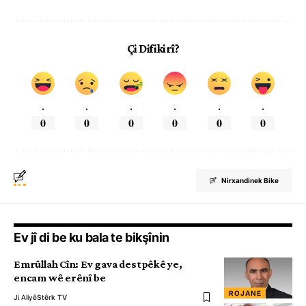
Çi Difikirî?
.
.
.
.
.
.
0
0
0
0
0
0
Nirxandinek Bike
Ev jî di be ku bala te bikşînin
Emrûllah Cîn: Ev gava destpêkê ye,
encam wê erênî be
ROJANE
Ji Aliyê
Stêrk TV