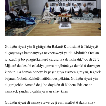
Girtiyên siyasî yên li girtîgehên Bakurê Kurdistanê û Tirkiyeyê
di çarçoveya kampanyaya navneteweyî ya “Ji Abdullah Ocalan
re azadî, ji bo pirsgirêka kurd çareseriya demokratîk” de di 27’ê
Mijdarê de dest bi çalakiya greva birçîbûnê ya demkî û dorveger
kiribûn. Bi heman boneyê bi pêşengtiya xizmên girtiyan, li gelek
bajaran Nobeta Edaletê hatibûn destpêkirin. Girtiyên siyasî yên
di girtîgehên Amedê de ji bo dayikên di Nobeta Edaletê de
nameyek şandin û çalakiya wan silav kirin.
Girtiyên siyasî di nameya xwe de ji ewil malbat û dayik silav