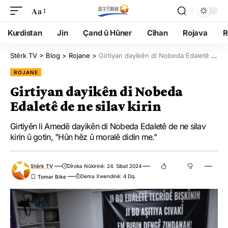
Aa
Kurdistan
Jin
Çand û Hûner
Cîhan
Rojava
R
Stêrk TV
>
Blog
>
Rojane
>
Girtiyan dayikên di Nobeda Edaletê de ne silav kirin
ROJANE
Girtiyan dayikên di Nobeda
Edaletê de ne silav kirin
Girtiyên li Amedê dayikên di Nobeda Edaletê de ne silav
kirin û gotin, "Hûn hêz û moralê didin me."
Stêrk TV
Dîroka Nûkirinê: 24. Sibat 2024
Dema Xwendinê: 4 Dq.