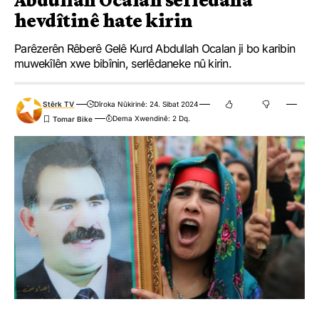
hevdîtinê hate kirin
Parêzerên Rêberê Gelê Kurd Abdullah Ocalan ji bo karibin
muwekîlên xwe bibînin, serlêdaneke nû kirin.
Stêrk TV
Dîroka Nûkirinê: 24. Sibat 2024
Dema Xwendinê: 2 Dq.