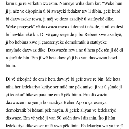
kirin û jê re serketin xwestin. Nameyê wiha dom kir: “Weke hûn
jî ji nêz ve dişopînin û bi awayekî fedakar tev li dibin, gelê kurd
bi daxwazeke rewa, ji mêj ve doza azadiyê û statûyekê dike.
Weke perçeyekî vê daxwaza rewa di demekî nêz de, ji nû ve dest
bi hewldanekê kir. Di vê çarçoveyê de ji bo Rêberê xwe azadiyê,
ji bo hebûna xwe jî çareseriyeke demokratîk û statûyeke
mayînde daxwaz dike. Daxwazên rewa ne û heta pêk tên jî dê di
rojevê de bin. Em jî wê heta dawiyê ji bo van daxwazan hewl
bidin.
Di vê têkoşînê de em ê heta dawiyê bi gelê xwe re bin. Me heta
niha her fedekariya ketiye ser milê me pêk aniye, ji vir û şûnde jî
çi fedekarî bikeve para me em ê pêk bînin. Em dixwazin
daxwazên me yên ji bo azadiya Rêber Apo û çareseriya
demokratîk bi hêsanî pêk nayên. Ji gelek aliyan ve fedekariyê
dixwaze. Em vê yekê ji van 50 salên dawî dizanin. Îro jî hûn
fedekariya dikeve ser milê xwe pêk tînin. Fedekariya we ya iro jî