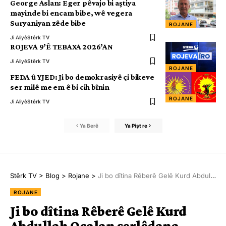
George Aslan: Eger pêvajo bi aştiya
mayinde bi encam bibe, wê vegera
Suryaniyan zêde bibe
ROJANE
Ji Aliyê
Stêrk TV
ROJEVA 9’Ê TEBAXA 2026’AN
Ji Aliyê
Stêrk TV
ROJANE
FEDA û YJED: Ji bo demokrasiyê çi bikeve
ser milê me em ê bi cih bînin
ROJANE
Ji Aliyê
Stêrk TV
Ya Berê
Ya Pişt re
Stêrk TV
>
Blog
>
Rojane
>
Ji bo dîtina Rêberê Gelê Kurd Abdullah Ocalan serlêdana hevdîtinê hate kirin
ROJANE
Ji bo dîtina Rêberê Gelê Kurd
Abdullah Ocalan serlêdana