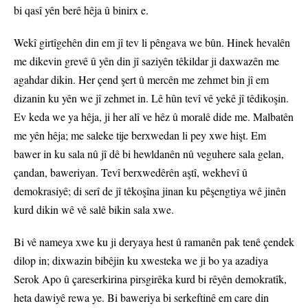
bi qasî yên berê hêja û binirx e.
Wekî girtîgehên din em jî tev li pêngava we bûn. Hinek hevalên
me dikevin grevê û yên din jî saziyên têkildar ji daxwazên me
agahdar dikin. Her çend şert û mercên me zehmet bin jî em
dizanin ku yên we jî zehmet in. Lê hûn tevî vê yekê jî têdikoşin.
Ev keda we ya hêja, ji her alî ve hêz û moralê dide me. Malbatên
me yên hêja; me saleke tije berxwedan li pey xwe hişt. Em
bawer in ku sala nû jî dê bi hewldanên nû veguhere sala gelan,
çandan, baweriyan. Tevî berxwedêrên aştî, wekhevî û
demokrasiyê; di serî de jî têkoşîna jinan ku pêşengtiya wê jinên
kurd dikin wê vê salê bikin sala xwe.
Bi vê nameya xwe ku ji deryaya hest û ramanên pak tenê çendek
dilop in; dixwazin bibêjin ku xwesteka we ji bo ya azadiya
Serok Apo û çareserkirina pirsgirêka kurd bi rêyên demokratîk,
heta dawiyê rewa ye. Bi baweriya bi serkeftinê em care din