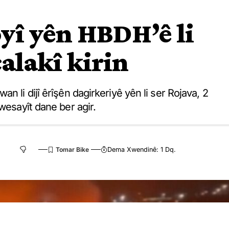
yî yên HBDH’ê li
çalakî kirin
n li dijî êrîşên dagirkeriyê yên li ser Rojava, 2
wesayît dane ber agir.
Dema Xwendinê: 1 Dq.