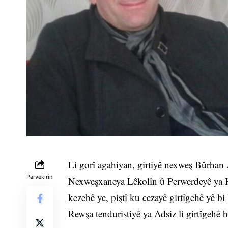
Li gorî agahiyan, girtiyê nexweş Bûrhan A
Parvekirin
Nexweşxaneya Lêkolîn û Perwerdeyê ya 
kezebê ye, piştî ku cezayê girtîgehê yê bi 
Rewşa tenduristiyê ya Adsiz li girtîgehê h