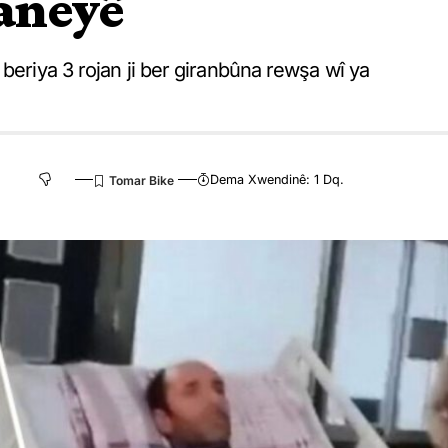
aneyê
beriya 3 rojan ji ber giranbûna rewşa wî ya
Dema Xwendinê: 1 Dq.