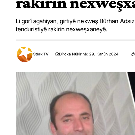
rakirin nexweşx
Li gorî agahiyan, girtiyê nexweş Bûrhan Adsiz 
tenduristiyê rakirin nexweşxaneyê.
Stêrk TV
Dîroka Nûkirinê: 29. Kanûn 2024