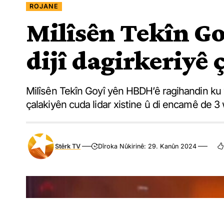
ROJANE
Milîsên Tekîn Go
dijî dagirkeriyê 
Milîsên Tekîn Goyî yên HBDH’ê ragihandin ku wa
çalakiyên cuda lidar xistine û di encamê de 3 
Stêrk TV
Dîroka Nûkirinê: 29. Kanûn 2024