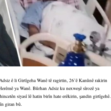
dsiz ê li Girtîgeha Wanê tê ragirtin, 26’ê Kanûnê rakirin
Herêmê ya Wanê. Bûrhan Adsiz ku nexweşê sîrozê ya
hincetên siyasî lê hatin birîn hate erêkirin, şandin girtîgehê.
în giran bû.