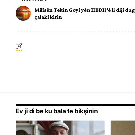
Milîsên Tekîn Goyî yên HBDH’ê li dijî dag
çalakî kirin
Ev jî di be ku bala te bikşînin