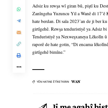
Adsiz ku rewşa wî giran bû, piştî ku De
Zanîngeha Yuzuncu Yil a Wanê di 17’ê Ka
hate berdan. Di sala 2023’an de ji ber ku c
girtîgehê. Rewşa tenduristiyê ya Adsiz bi
Tenduristiyê ya Nexweşxaneya Lêkolîn û P
raporê de hate gotin, “Di encama lêkolînê
girtîgehê bimîne.”
WAN
YÊN HATINE ÊTÎKETKIRIN
Ji me agahî bist