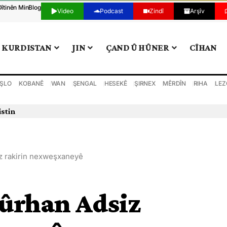
Dîtinên Min
Blog
Video
Podcast
Zindî
Arşîv
KURDISTAN
JIN
ÇAND Û HÛNER
CÎHAN
ŞLO
KOBANÊ
WAN
ŞENGAL
HESEKÊ
ŞIRNEX
MÊRDÎN
RIHA
LEZ
istin
z rakirin nexweşxaneyê
Bûrhan Adsiz