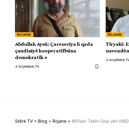
ROJANE
ROJANE
Abdullah Aysû: Çareseriya li qada
Tîryakî: 
çandiniyê kooperatîfbûna
navendên
demokratîk e
Ji Aliyê
Stêrk T
Ji Aliyê
Stêrk TV
Stêrk TV
>
Blog
>
Rojane
>
Milîsên Tekîn Goyî yên HBDH’ê