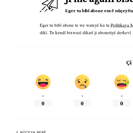
Eger tu bibî abone em ê nûçeyên l
Eger tu bibî abone te we wateyê ku tu
Polîtikaya
dikî. Tu kendî bixwazî dikarî ji abonetiyê derkevî
Çi
.
.
.
0
0
0
NÛÇEYA BERÊ