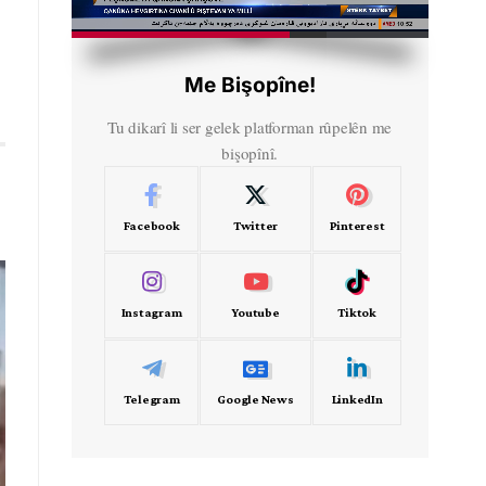
HD
00:50
Me Bişopîne!
Tu dikarî li ser gelek platforman rûpelên me
bişopînî.
Facebook
Twitter
Pinterest
Instagram
Youtube
Tiktok
Telegram
Google News
LinkedIn