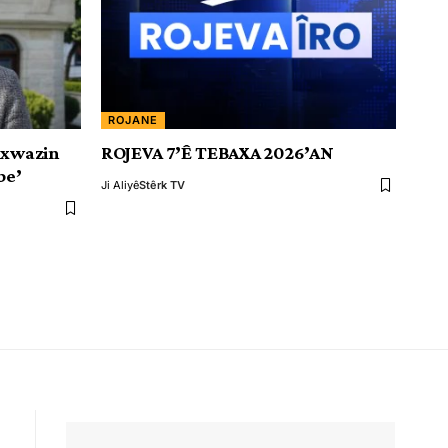
ROJANE
ixwazin
ROJEVA 7’Ê TEBAXA 2026’AN
be’
Ji Aliyê
Stêrk TV