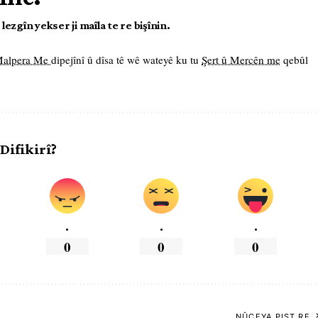
ezgîn yekser ji maîla te re bişînin.
 Malpera Me
dipejînî û dîsa tê wê wateyê ku tu
Şert û Mercên me
qebûl
 Difikirî?
.
.
.
0
0
0
NÛÇEYA PIŞT RE