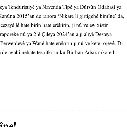
steya Tenduristiyê ya Navenda Tipê ya Dûrsûn Odabaşi ya
nûna 2015’an de rapora ‘Nikare li girtîgehê bimîne’ da,
ezayê lê hate birîn hate erêkirin, ji nû ve ew xistin
 raporeke nû ya 2’ê Çileya 2024’an a ji aliyê Desteya
erwerdeyê ya Wanê hate erêkirin ji nû ve kete rojevê. Di
 de agahî nehate tespîtkirin ku Bûrhan Adsiz nikare li
îne!