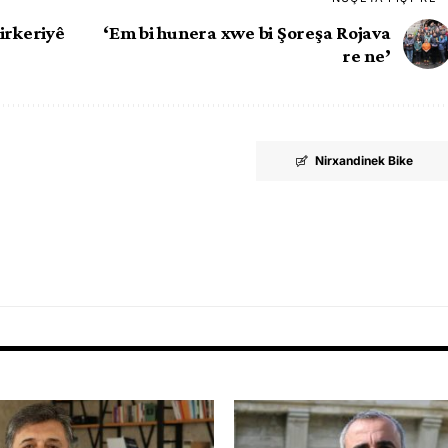
irkeriyê
‘Em bi hunera xwe bi Şoreşa Rojava
re ne’
Nirxandinek Bike