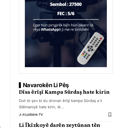
Navarokên Li Pêş
Dîsa êrîşî Kampa Sûrdaş hate kirin
Duh bi şev bi du dronan êrîşî kampa Sûrdaş a li
Silêmaniyê hate kirin, lê
…
Ji Aliyê
Stêrk TV
Li Îkîzkoyê darên zeytûnan tên