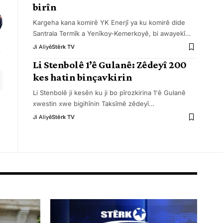
birîn
Kargeha kana komirê YK Enerjî ya ku komirê dide
Santrala Termîk a Yenîkoy-Kemerkoyê, bi awayekî
…
Ji Aliyê
Stêrk TV
Li Stenbolê 1’ê Gulanê: Zêdeyî 200
kes hatin binçavkirin
Li Stenbolê ji kesên ku ji bo pîrozkirina 1'ê Gulanê
xwestin xwe bigihînin Taksîmê zêdeyî
…
Ji Aliyê
Stêrk TV