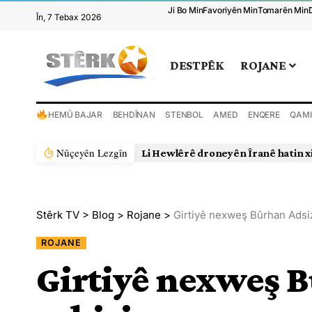
Ji Bo Min
Favoriyên Min
Tomarên Min
În, 7 Tebax 2026
DESTPÊK
ROJANE
HEMÛ BAJAR
BEHDÎNAN
STENBOL
AMED
ENQERE
QAMI
Nûçeyên Lezgîn
Li Hewlêrê droneyên Îranê hatin x
Stêrk TV
>
Blog
>
Rojane
>
Girtiyê nexweş Bûrhan Adsi
ROJANE
Girtiyê nexweş 