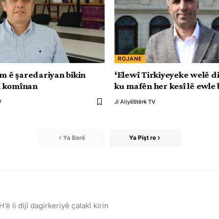
ROJANE
Em ê şaredariyan bikin
‘Elewî Tirkiyeyeke welê d
 komînan
ku mafên her kesî lê ewle 
V
Ji Aliyê
Stêrk TV
Ya Berê
Ya Pişt re
 li dijî dagirkeriyê çalakî kirin