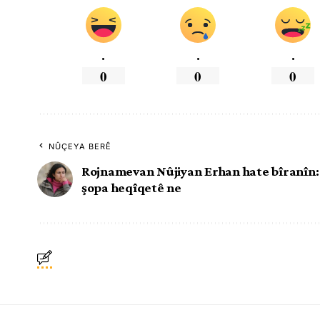
.
.
.
0
0
0
NÛÇEYA BERÊ
Rojnamevan Nûjiyan Erhan hate bîranîn: 
şopa heqîqetê ne