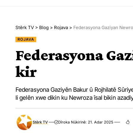
Stêrk TV
>
Blog
>
Rojava
>
Federasyona Gaziyan Newroz
ROJAVA
Federasyona Gaz
kir
Federasyona Gaziyên Bakur û Rojhilatê Sûriy
li gelên xwe dikin ku Newroza îsal bikin azadiy
Stêrk TV
Dîroka Nûkirinê: 21. Adar 2025