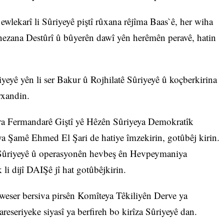
ewlekarî li Sûriyeyê piştî rûxana rêjîma Baas`ê, her wiha
ezana Destûrî û bûyerên dawî yên herêmên peravê, hatin
iyeyê yên li ser Bakur û Rojhilatê Sûriyeyê û koçberkirina
rxandin.
bera Fermandarê Giştî yê Hêzên Sûriyeya Demokratîk
a Şamê Ehmed El Şari de hatiye îmzekirin, gotûbêj kirin.
i Sûriyeyê û operasyonên hevbeş ên Hevpeymaniya
i dijî DAIŞê jî hat gotûbêjkirin.
weser bersiva pirsên Komîteya Têkiliyên Derve ya
eseriyeke siyasî ya berfireh bo kirîza Sûriyeyê dan.