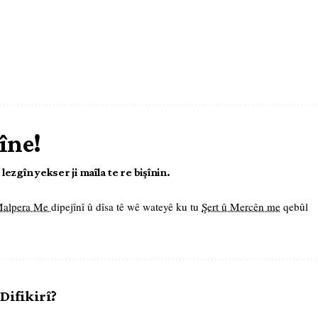
îne!
ezgîn yekser ji maîla te re bişînin.
 Malpera Me
dipejînî û dîsa tê wê wateyê ku tu
Şert û Mercên me
qebûl
 Difikirî?