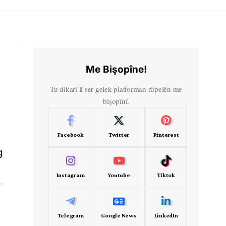
Me Bişopîne!
Tu dikarî li ser gelek platforman rûpelên me
bişopînî.
Facebook
Twitter
Pinterest
g
Instagram
Youtube
Tiktok
Telegram
Google News
LinkedIn