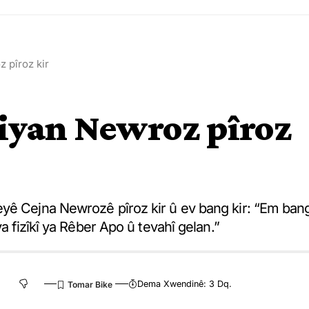
 pîroz kir
iyan Newroz pîroz
eyê Cejna Newrozê pîroz kir û ev bang kir: “Em ban
a fizîkî ya Rêber Apo û tevahî gelan.”
Dema Xwendinê: 3 Dq.