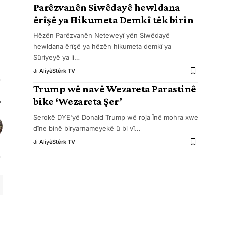
Parêzvanên Siwêdayê hewldana
êrîşê ya Hikumeta Demkî têk birin
Hêzên Parêzvanên Neteweyî yên Siwêdayê
hewldana êrîşê ya hêzên hikumeta demkî ya
Sûriyeyê ya li
…
Ji Aliyê
Stêrk TV
Trump wê navê Wezareta Parastinê
bike ‘Wezareta Şer’
Serokê DYE'yê Donald Trump wê roja Înê mohra xwe
dîne binê biryarnameyekê û bi vî
…
Ji Aliyê
Stêrk TV