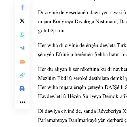
Di civînê de geşedanên dawî yên siyasî û 
mijara Kongreya Diyaloga Niştimanî, Dan
gotûbêjkirin.
Her wiha di civînê de êrişên dewleta Tirk
şêniyên Efrînê ji herêmên Şehba hatin ni
Her du aliyan li ser rêkeftina ku di nav
Mezlûm Ebdî û serokê desthilata demkî y
Her wiha mijara êrişên çeteyên DAIŞê l
Havdewletî û Hêzên Sûriyeya Demokratîk l
Di dawiya civînê de, şanda Rêveberiya X
Parlamantoya Danîmarkayê yên derbarê çar