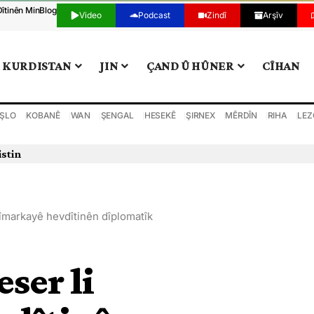
Dîtinên Min
Blog
Video
Podcast
Zindî
Arşîv
KURDISTAN
JIN
ÇAND Û HÛNER
CÎHAN
ŞLO
KOBANÊ
WAN
ŞENGAL
HESEKÊ
ŞIRNEX
MÊRDÎN
RIHA
LEZ
istin
îmarkayê hevdîtinên dîplomatîk
ser li