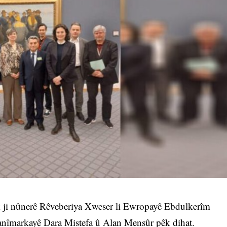
 ji nûnerê Rêveberiya Xweser li Ewropayê Ebdulkerîm
nîmarkayê Dara Mistefa û Alan Mensûr pêk dihat.