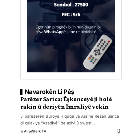
Navarokên Li Pêş
Parêzer Sarica: Êşkenceyê ji holê
rakin û deriyên Îmraliyê vekin
Ji parêzerên Buroya Hiqûqê ya Asrinê Rezan Sarica
di çalakiya “Azadiyê” de axivî û xwest
…
Ji Aliyê
Stêrk TV