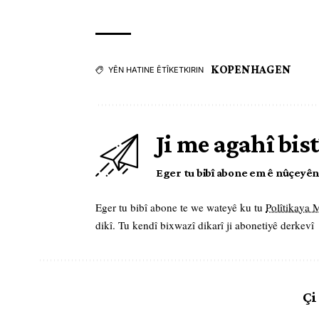
KOPENHAGEN
YÊN HATINE ÊTÎKETKIRIN
Ji me agahî bist
Eger tu bibî abone em ê nûçeyên l
Eger tu bibî abone te we wateyê ku tu
Polîtikaya
dikî. Tu kendî bixwazî dikarî ji abonetiyê derkevî
Çi