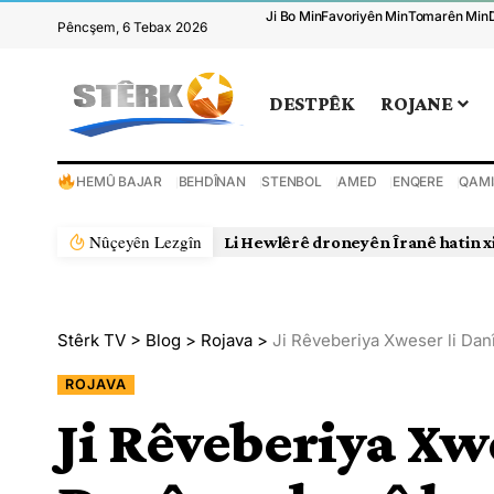
Ji Bo Min
Favoriyên Min
Tomarên Min
Pêncşem, 6 Tebax 2026
DESTPÊK
ROJANE
HEMÛ BAJAR
BEHDÎNAN
STENBOL
AMED
ENQERE
QAMI
Nûçeyên Lezgîn
Li Hewlêrê droneyên Îranê hatin x
Stêrk TV
>
Blog
>
Rojava
>
Ji Rêveberiya Xweser li Dan
ROJAVA
Ji Rêveberiya Xwe