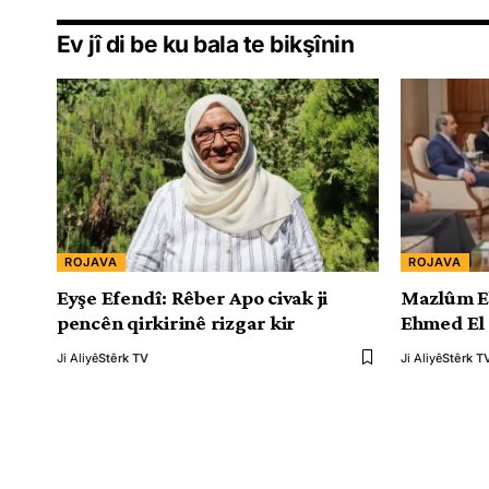
Ev jî di be ku bala te bikşînin
ROJAVA
ROJAVA
Eyşe Efendî: Rêber Apo civak ji
Mazlûm E
pencên qirkirinê rizgar kir
Ehmed El 
Ji Aliyê
Stêrk TV
Ji Aliyê
Stêrk T