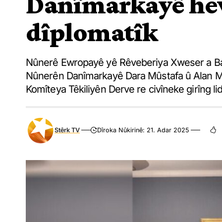
Danîmarkayê he
dîplomatîk
Nûnerê Ewropayê yê Rêveberiya Xweser a Bak
Nûnerên Danîmarkayê Dara Mûstafa û Alan Ma
Komîteya Têkiliyên Derve re civîneke girîng lida
Stêrk TV
Dîroka Nûkirinê: 21. Adar 2025