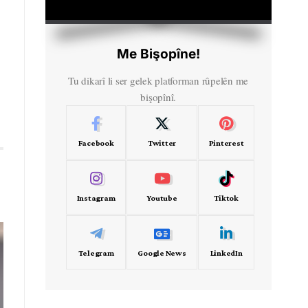
HD
00:00
Me Bişopîne!
Tu dikarî li ser gelek platforman rûpelên me
bişopînî.
Facebook
Twitter
Pinterest
Instagram
Youtube
Tiktok
Telegram
Google News
LinkedIn