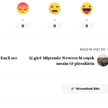
.
.
.
0
0
0
NÛÇEYA PIŞT RE
Em li ser
Li girê Miştenûr Newroz bi coşek
mezin tê pîrozkirin
Nirxandinek Bike