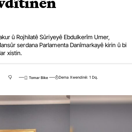
vdîtinên
ur û Rojhilatê Sûriyeyê Ebdulkerîm Umer,
nsûr serdana Parlamenta Danîmarkayê kirin û bi
r xistin.
Dema Xwendinê: 1 Dq.