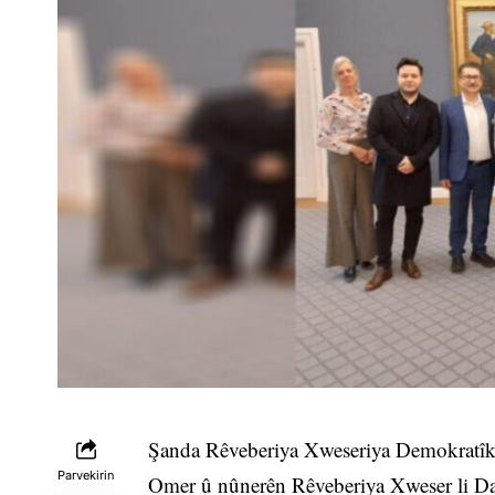
Şanda Rêveberiya Xweseriya Demokratîk
Parvekirin
Omer û nûnerên Rêveberiya Xweser li Da