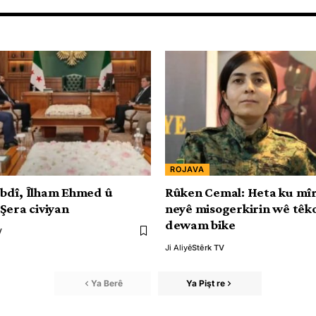
ROJAVA
bdî, Îlham Ehmed û
Rûken Cemal: Heta ku mî
Şera civiyan
neyê misogerkirin wê têk
dewam bike
V
Ji Aliyê
Stêrk TV
Ya Berê
Ya Pişt re