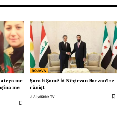
ROJAVA
rateya me
Şara li Şamê bi Nêçirvan Barzanî re
oşîna me
rûnişt
Ji Aliyê
Stêrk TV