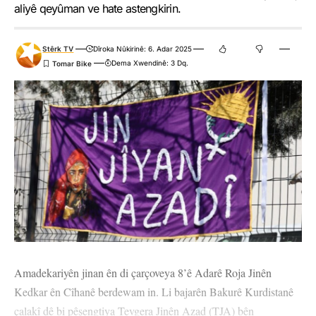
aliyê qeyûman ve hate astengkirin.
Stêrk TV
Dîroka Nûkirinê: 6. Adar 2025
Dema Xwendinê: 3 Dq.
Amadekariyên jinan ên di çarçoveya 8’ê Adarê Roja Jinên
Kedkar ên Cîhanê berdewam in. Li bajarên Bakurê Kurdistanê
çalakî dê bi pêşengtiya Tevgera Jinên Azad (TJA) bên