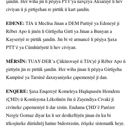
şandin. Her wiha jin li pêşiya PTT’ya navçeya Aksarayê li hev
civiyan û ji girtîgehan re pirtûk û kart şandin.
EDENE:
TJA û Meclîsa Jinan a DEM Partiyê ya Edeneyê ji
Rêber Apo û jinên li Gîrtîgeha Girtî ya Jinan a Bunyan a
Kayseriyê re pirtûk şandin. Jin bi vê armancê li pêşiya Şaxa
PTT’ê ya Cûmhûrîyetê li hev civiyan.
MÊRSÎN:
TUAY-DER’a Çûkûrovayê û TJA’yê ji Rêber Apo û
girtiyên jin re pirtûk şandin. Her wiha jinan li pêşiya Girtîgeha
Kampûsê ya Tarsûsê daxuyaniyeke çapemeniyê jî dan.
ENQERE:
Şaxa Enqereyê Komeleya Hiqûqnasên Hemdem
(ÇHD) û Komîsyona Lêkolînên Jin û Zayendiya Civakî jî
civîneke çapemeniyê li dar xistin. Endama ÇHD’ê Parêzer
Nergîz Gornaz diyar ku li ser destkeftiyên jinan ên ku bi
têkoşîneke dûrûdirêj hatine bidestxistin, êrîşeke sîstematîk heye.