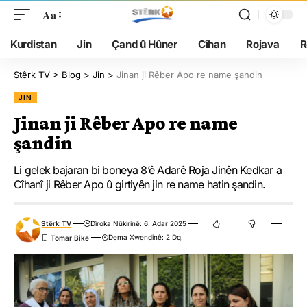
Aa
Kurdistan
Jin
Çand û Hûner
Cîhan
Rojava
R
Stêrk TV
>
Blog
>
Jin
>
Jinan ji Rêber Apo re name şandin
JIN
Jinan ji Rêber Apo re name
şandin
Li gelek bajaran bi boneya 8’ê Adarê Roja Jinên Kedkar a
Cîhanî ji Rêber Apo û girtiyên jin re name hatin şandin.
Stêrk TV
Dîroka Nûkirinê: 6. Adar 2025
Dema Xwendinê: 2 Dq.