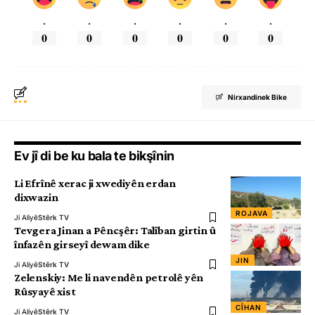
.
.
.
.
.
.
0
0
0
0
0
0
Nirxandinek Bike
Ev jî di be ku bala te bikşînin
Li Efrînê xerac ji xwediyên erdan
dixwazin
ROJAVA
Ji Aliyê
Stêrk TV
Tevgera Jinan a Pêncşêr: Talîban girtin û
înfazên girseyî dewam dike
JIN
Ji Aliyê
Stêrk TV
Zelenskiy: Me li navendên petrolê yên
Rûsyayê xist
CÎHAN
Ji Aliyê
Stêrk TV