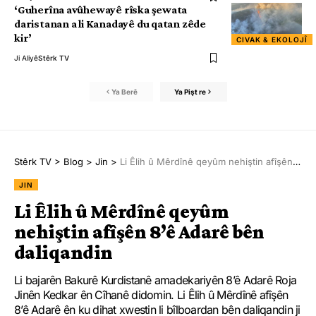
‘Guherîna avûhewayê rîska şewata
daristanan a li Kanadayê du qatan zêde
kir’
CIVAK & EKOLOJÎ
Ji Aliyê
Stêrk TV
Ya Berê
Ya Pişt re
Stêrk TV
>
Blog
>
Jin
>
Li Êlih û Mêrdînê qeyûm nehiştin afîşên 8’ê Adarê bên daliqandin
JIN
Li Êlih û Mêrdînê qeyûm
nehiştin afîşên 8’ê Adarê bên
daliqandin
Li bajarên Bakurê Kurdistanê amadekariyên 8’ê Adarê Roja
Jinên Kedkar ên Cîhanê didomin. Li Êlih û Mêrdînê afîşên
8’ê Adarê ên ku dihat xwestin li bîlboardan bên daliqandin ji