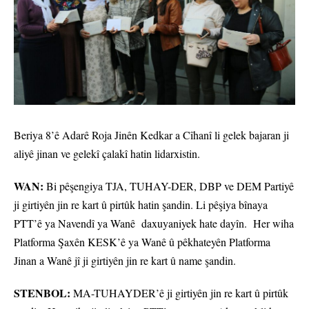
Beriya 8’ê Adarê Roja Jinên Kedkar a Cîhanî li gelek bajaran ji
aliyê jinan ve gelekî çalakî hatin lidarxistin.
WAN:
Bi pêşengiya TJA, TUHAY-DER, DBP ve DEM Partiyê
ji girtiyên jin re kart û pirtûk hatin şandin. Li pêşiya bînaya
PTT’ê ya Navendî ya Wanê daxuyaniyek hate dayîn. Her wiha
Platforma Şaxên KESK’ê ya Wanê û pêkhateyên Platforma
Jinan a Wanê jî ji girtiyên jin re kart û name şandin.
STENBOL:
MA-TUHAYDER’ê ji girtiyên jin re kart û pirtûk