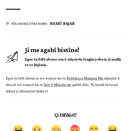
HEMÛ BAJAR
YÊN HATINE ÊTÎKETKIRIN
Ji me agahî bistîne!
Eger tu bibî abone em ê nûçeyên lezgîn yekser ji maîla
te re bişînin.
Eger tu bibî abone te we wateyê ku tu
Polîtikaya Malpera Me
dipejînî û
dîsa tê wê wateyê ku tu
Şert û Mercên me
qebûl dikî. Tu kendî bixwazî
dikarî ji abonetiyê derkevî
Çi Difikirî?