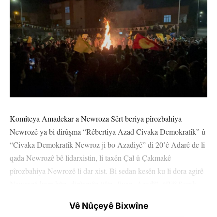
Komîteya Amadekar a Newroza Sêrt beriya pîrozbahiya
Newrozê ya bi dirûşma “Rêbertiya Azad Civaka Demokratîk” û
“Civaka Demokratîk Newroz ji bo Azadiyê” di 20’ê Adarê de li
qada Newrozê bê lidarxistin, li taxên Çal û Çakmakê
pîrozbahiya Newrozê li dar xist. Bi sedan kesên ku li dora agirê
Newrozê kom bûn, dirûşmên “Jin, Jiyan, Azadî”, “Bijî Serok
Apo”, “Em ê bi berxwedanê bi ser bikevin” berz kirin.
Vê Nûçeyê Bixwîne