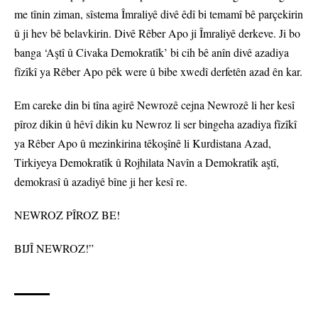
me tînin ziman, sîstema Îmraliyê divê êdî bi temamî bê parçekirin
û ji hev bê belavkirin. Divê Rêber Apo ji Îmraliyê derkeve. Ji bo
banga ‘Aştî û Civaka Demokratîk’ bi cih bê anîn divê azadiya
fîzîkî ya Rêber Apo pêk were û bibe xwedî derfetên azad ên kar.
Em careke din bi tîna agirê Newrozê cejna Newrozê li her kesî
pîroz dikin û hêvî dikin ku Newroz li ser bingeha azadiya fîzîkî
ya Rêber Apo û mezinkirina têkoşînê li Kurdistana Azad,
Tirkiyeya Demokratîk û Rojhilata Navîn a Demokratîk aştî,
demokrasî û azadiyê bîne ji her kesî re.
NEWROZ PÎROZ BE!
BIJÎ NEWROZ!”