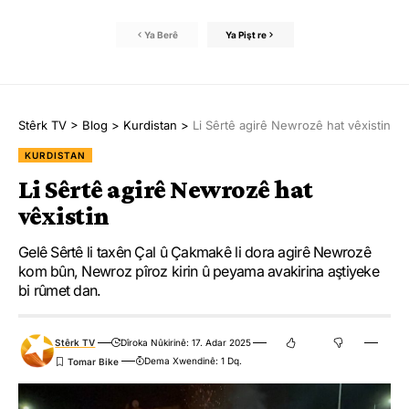
Ya Berê
Ya Pişt re
Stêrk TV
>
Blog
>
Kurdistan
>
Li Sêrtê agirê Newrozê hat vêxistin
KURDISTAN
Li Sêrtê agirê Newrozê hat
vêxistin
Gelê Sêrtê li taxên Çal û Çakmakê li dora agirê Newrozê
kom bûn, Newroz pîroz kirin û peyama avakirina aştiyeke
bi rûmet dan.
Stêrk TV
Dîroka Nûkirinê: 17. Adar 2025
Dema Xwendinê: 1 Dq.