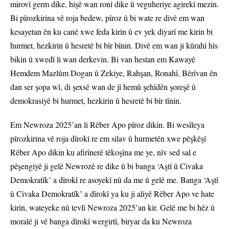
mirovî germ dike, hişê wan ronî dike û veguheriye agirekî mezin.
Bi pîrozkirina vê roja bedew, pîroz û bi wate re divê em wan
kesayetan ên ku canê xwe feda kirin û ev yek diyarî me kirin bi
hurmet, hezkirin û hesretê bi bîr bînin. Divê em wan ji kûrahî hîs
bikin û xwedî li wan derkevin. Bi van hestan em Kawayê
Hemdem Mazlûm Dogan û Zekiye, Rahşan, Ronahî, Bêrîvan ên
dan ser şopa wî, di şexsê wan de jî hemû şehîdên şoreşê û
demokrasiyê bi hurmet, hezkirin û hesretê bi bîr tînin.
Em Newroza 2025’an li Rêber Apo pîroz dikin. Bi wesîleya
pîrozkirina vê roja dîrokî re em silav û hurmetên xwe pêşkêşî
Rêber Apo dikin ku afirînerê têkoşîna me ye, nîv sed sal e
pêşengiyê ji gelê Newrozê re dike û bi banga ‘Aştî û Civaka
Demokratîk’ a dîrokî re asoyekî nû da me û gelê me. Banga ‘Aştî
û Civaka Demokratîk’ a dîrokî ya ku ji aliyê Rêber Apo ve hate
kirin, wateyeke nû tevlî Newroza 2025’an kir. Gelê me bi hêz û
moralê ji vê banga dîrokî wergirtî, biryar da ku Newroza