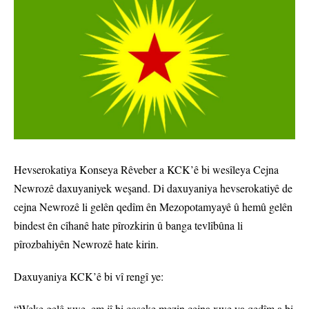
Hevserokatiya Konseya Rêveber a KCK’ê bi wesîleya Cejna
Newrozê daxuyaniyek weşand. Di daxuyaniya hevserokatiyê de
cejna Newrozê li gelên qedîm ên Mezopotamyayê û hemû gelên
bindest ên cîhanê hate pîrozkirin û banga tevlîbûna li
pîrozbahiyên Newrozê hate kirin.
Daxuyaniya KCK’ê bi vî rengî ye:
“Weke gelê xwe, em jî bi coşeke mezin cejna xwe ya qedîm a bi