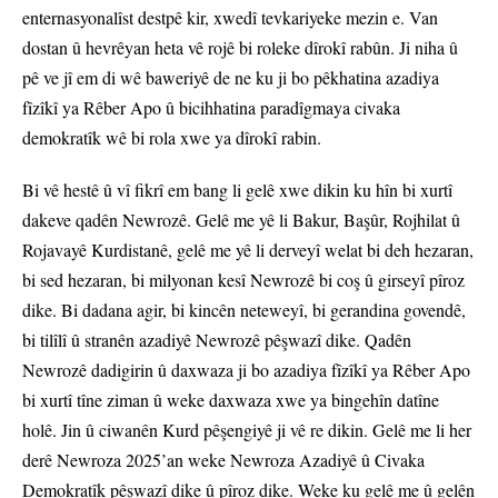
enternasyonalîst destpê kir, xwedî tevkariyeke mezin e. Van
dostan û hevrêyan heta vê rojê bi roleke dîrokî rabûn. Ji niha û
pê ve jî em di wê baweriyê de ne ku ji bo pêkhatina azadiya
fîzîkî ya Rêber Apo û bicihhatina paradîgmaya civaka
demokratîk wê bi rola xwe ya dîrokî rabin.
Bi vê hestê û vî fikrî em bang li gelê xwe dikin ku hîn bi xurtî
dakeve qadên Newrozê. Gelê me yê li Bakur, Başûr, Rojhilat û
Rojavayê Kurdistanê, gelê me yê li derveyî welat bi deh hezaran,
bi sed hezaran, bi milyonan kesî Newrozê bi coş û girseyî pîroz
dike. Bi dadana agir, bi kincên neteweyî, bi gerandina govendê,
bi tilîlî û stranên azadiyê Newrozê pêşwazî dike. Qadên
Newrozê dadigirin û daxwaza ji bo azadiya fîzîkî ya Rêber Apo
bi xurtî tîne ziman û weke daxwaza xwe ya bingehîn datîne
holê. Jin û ciwanên Kurd pêşengiyê ji vê re dikin. Gelê me li her
derê Newroza 2025’an weke Newroza Azadiyê û Civaka
Demokratîk pêşwazî dike û pîroz dike. Weke ku gelê me û gelên