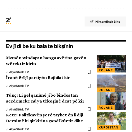
Nirxandinek Bike
Ev jî di be ku bala te bikşînin
Xizmên windayan banga avêtina gavên
wêrektir kirin
ROJANE
Ji Aliyê
Stêrk TV
Îranê êrîşî partiyên Rojhilat kir
Ji Aliyê
Stêrk TV
ROJANE
Tûnç: Li gel qanûnê ji bo bindestan
serdemeke nû ya têkoşînê dest pê kir
ROJANE
Ji Aliyê
Stêrk TV
Kete: Polîtîkayên şerê taybet ên li dijî
Dersimê bi qirkirina çandî kûrtir dibe
KURDISTAN
Ji Aliyê
Stêrk TV