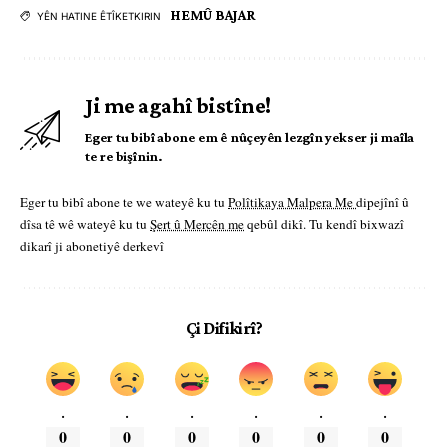
HEMÛ BAJAR
YÊN HATINE ÊTÎKETKIRIN
Ji me agahî bistîne!
Eger tu bibî abone em ê nûçeyên lezgîn yekser ji maîla
te re bişînin.
Eger tu bibî abone te we wateyê ku tu
Polîtikaya Malpera Me
dipejînî û
dîsa tê wê wateyê ku tu
Şert û Mercên me
qebûl dikî. Tu kendî bixwazî
dikarî ji abonetiyê derkevî
Çi Difikirî?
.
.
.
.
.
.
0
0
0
0
0
0