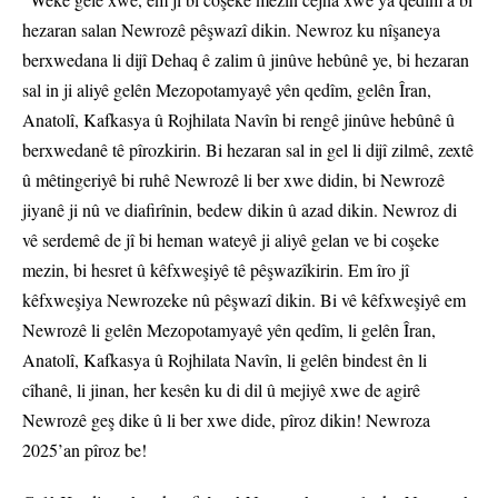
hezaran salan Newrozê pêşwazî dikin. Newroz ku nîşaneya
berxwedana li dijî Dehaq ê zalim û jinûve hebûnê ye, bi hezaran
sal in ji aliyê gelên Mezopotamyayê yên qedîm, gelên Îran,
Anatolî, Kafkasya û Rojhilata Navîn bi rengê jinûve hebûnê û
berxwedanê tê pîrozkirin. Bi hezaran sal in gel li dijî zilmê, zextê
û mêtingeriyê bi ruhê Newrozê li ber xwe didin, bi Newrozê
jiyanê ji nû ve diafirînin, bedew dikin û azad dikin. Newroz di
vê serdemê de jî bi heman wateyê ji aliyê gelan ve bi coşeke
mezin, bi hesret û kêfxweşiyê tê pêşwazîkirin. Em îro jî
kêfxweşiya Newrozeke nû pêşwazî dikin. Bi vê kêfxweşiyê em
Newrozê li gelên Mezopotamyayê yên qedîm, li gelên Îran,
Anatolî, Kafkasya û Rojhilata Navîn, li gelên bindest ên li
cîhanê, li jinan, her kesên ku di dil û mejiyê xwe de agirê
Newrozê geş dike û li ber xwe dide, pîroz dikin! Newroza
2025’an pîroz be!