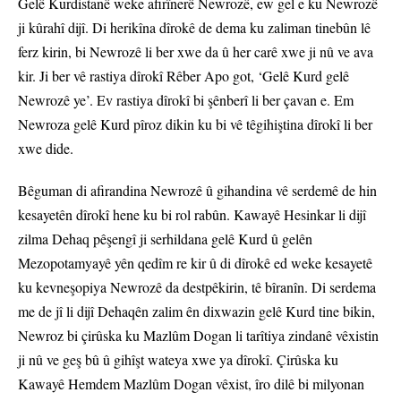
Gelê Kurdistanê weke afirînerê Newrozê, ew gel e ku Newrozê
ji kûrahî dijî. Di herikîna dîrokê de dema ku zaliman tinebûn lê
ferz kirin, bi Newrozê li ber xwe da û her carê xwe ji nû ve ava
kir. Ji ber vê rastiya dîrokî Rêber Apo got, ‘Gelê Kurd gelê
Newrozê ye’. Ev rastiya dîrokî bi şênberî li ber çavan e. Em
Newroza gelê Kurd pîroz dikin ku bi vê têgihiştina dîrokî li ber
xwe dide.
Bêguman di afirandina Newrozê û gihandina vê serdemê de hin
kesayetên dîrokî hene ku bi rol rabûn. Kawayê Hesinkar li dijî
zilma Dehaq pêşengî ji serhildana gelê Kurd û gelên
Mezopotamyayê yên qedîm re kir û di dîrokê ed weke kesayetê
ku kevneşopiya Newrozê da destpêkirin, tê bîranîn. Di serdema
me de jî li dijî Dehaqên zalim ên dixwazin gelê Kurd tine bikin,
Newroz bi çirûska ku Mazlûm Dogan li tarîtiya zindanê vêxistin
ji nû ve geş bû û gihîşt wateya xwe ya dîrokî. Çirûska ku
Kawayê Hemdem Mazlûm Dogan vêxist, îro dilê bi milyonan