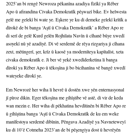
2025’an bi rengê Newroza pêkanîna azadiya fîzîkî ya Rêber
Apo û afirandina Civaka Demokratîk pêşwazî bike. Ev helwesta
gelê me gelekî bi wate ye. Eşkere ye ku di demeke gelekî krîtîk a
dîrokê de bi banga ‘Aştî û Civaka Demokratîk’ a Rêber Apo re
di serî de gelê Kurd gelên Rojhilata Navîn û cîhanê bûye xwedî
asoyekî nû yê azadiyê. Di vê serdemê de rêya rizgariya ji cîhana
zext, mêtingerî, şer, krîz û kaosê ya modernîteya kapîtalîst, xeta
civaka demokratîk e. Ji ber vê yekê xwedîderketina li banga
dîrokî ya Rêber Apo û têkoşîna ji bo bicihanîna vê bangê xwedî
wateyeke dîrokî ye.
Em Newrozê her wiha li hevrê û dostên xwe yên enternasyonal
jî pîroz dikin. Eger têkoşîna me gihîştibe vê astê, di vir de keda
wan mezin e. Her wiha di pêkhatina hevdîtinên bi Rêber Apo re
û gihîştina banga ‘Aştî û Civaka Demokratîk de ku em weke
manîfestoya serdemê dibînin, Pêngava Azadiyê ya Navneteweyî
ku di 10’ê Cotmeha 2023’an de bi pêşengiya dost û hevrêyên