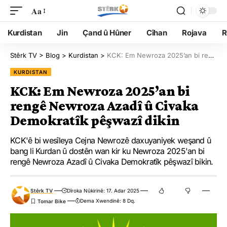
Aa
Kurdistan
Jin
Çand û Hûner
Cîhan
Rojava
R
Stêrk TV
>
Blog
>
Kurdistan
>
KCK: Em Newroza 2025’an bi rengê Newroza Azadî û Civaka Demokratîk pêşwazî dikin
KURDISTAN
KCK: Em Newroza 2025’an bi
rengê Newroza Azadî û Civaka
Demokratîk pêşwazî dikin
KCK'ê bi wesîleya Cejna Newrozê daxuyaniyek weşand û
bang li Kurdan û dostên wan kir ku Newroza 2025'an bi
rengê Newroza Azadî û Civaka Demokratîk pêşwazî bikin.
Stêrk TV
Dîroka Nûkirinê: 17. Adar 2025
Dema Xwendinê: 8 Dq.