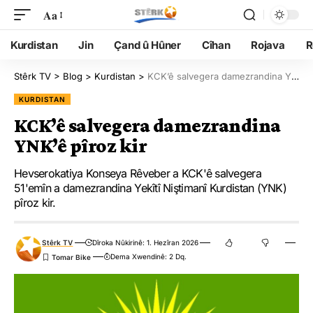
Aa
Kurdistan
Jin
Çand û Hûner
Cîhan
Rojava
R
Stêrk TV
>
Blog
>
Kurdistan
>
KCK’ê salvegera damezrandina YNK’ê pîroz kir
KURDISTAN
KCK’ê salvegera damezrandina
YNK’ê pîroz kir
Hevserokatiya Konseya Rêveber a KCK'ê salvegera
51'emîn a damezrandina Yekîtî Niştimanî Kurdistan (YNK)
pîroz kir.
Stêrk TV
Dîroka Nûkirinê: 1. Hezîran 2026
Dema Xwendinê: 2 Dq.