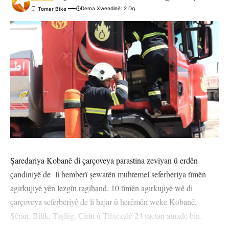
Dema Xwendinê: 2 Dq.
Şaredariya Kobanê di çarçoveya parastina zeviyan û erdên
çandiniyê de li hemberî şewatên muhtemel seferberiya tîmên
agirkujiyê yên lezgîn ragihand. 10 tîmên agirkujiyê wê di
çarçoveya seferberiyê de li bajar û herêmên weke Kobanê,
Şêran, Bilik, Taşlûg, Cirin û Tilxezalê 24 saetan amade bin.