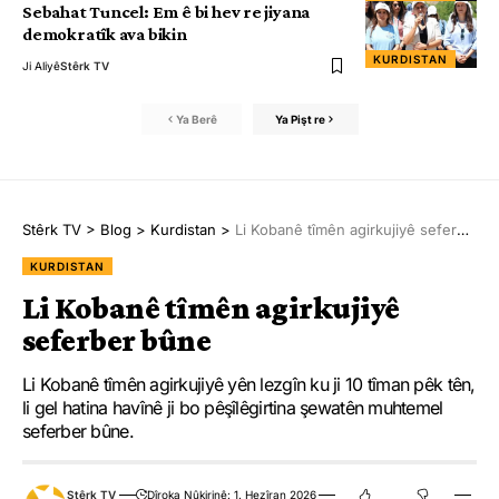
Sebahat Tuncel: Em ê bi hev re jiyana
demokratîk ava bikin
KURDISTAN
Ji Aliyê
Stêrk TV
Ya Berê
Ya Pişt re
Stêrk TV
>
Blog
>
Kurdistan
>
Li Kobanê tîmên agirkujiyê seferber bûne
KURDISTAN
Li Kobanê tîmên agirkujiyê
seferber bûne
Li Kobanê tîmên agirkujiyê yên lezgîn ku ji 10 tîman pêk tên,
li gel hatina havînê ji bo pêşîlêgirtina şewatên muhtemel
seferber bûne.
Stêrk TV
Dîroka Nûkirinê: 1. Hezîran 2026