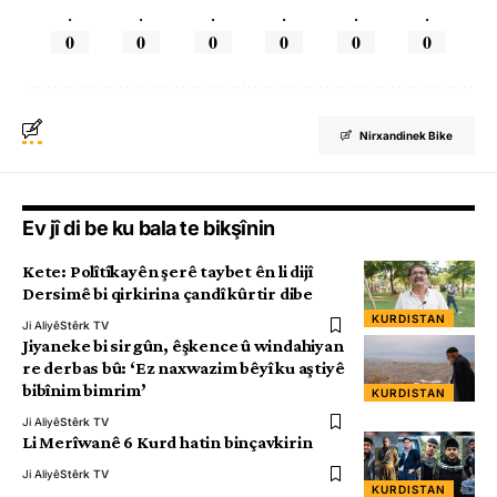
.
.
.
.
.
.
0
0
0
0
0
0
Nirxandinek Bike
Ev jî di be ku bala te bikşînin
Kete: Polîtîkayên şerê taybet ên li dijî
Dersimê bi qirkirina çandî kûrtir dibe
KURDISTAN
Ji Aliyê
Stêrk TV
Jiyaneke bi sirgûn, êşkence û windahiyan
re derbas bû: ‘Ez naxwazim bêyî ku aştiyê
bibînim bimrim’
KURDISTAN
Ji Aliyê
Stêrk TV
Li Merîwanê 6 Kurd hatin binçavkirin
Ji Aliyê
Stêrk TV
KURDISTAN