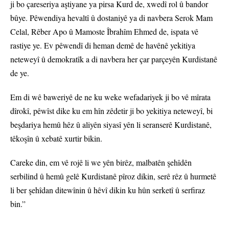
ji bo çareseriya aştiyane ya pirsa Kurd de, xwedî rol û bandor
bûye. Pêwendiya hevaltî û dostaniyê ya di navbera Serok Mam
Celal, Rêber Apo û Mamoste Îbrahîm Ehmed de, ispata vê
rastiye ye. Ev pêwendî di heman demê de havênê yekitiya
neteweyî û demokratîk a di navbera her çar parçeyên Kurdistanê
de ye.
Em di wê baweriyê de ne ku weke wefadariyek ji bo vê mîrata
dîrokî, pêwîst dike ku em hîn zêdetir ji bo yekitiya neteweyî, bi
beşdariya hemû hêz û aliyên siyasî yên li seranserê Kurdistanê,
têkoşîn û xebatê xurtir bikin.
Careke din, em vê rojê li we yên birêz, malbatên şehîdên
serbilind û hemû gelê Kurdistanê pîroz dikin, serê rêz û hurmetê
li ber şehîdan ditewînin û hêvî dikin ku hûn serketî û serfiraz
bin.”