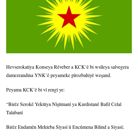
Hevserokatiya Konseya Rêveber a KCK’ê bi wsîleya salvegera
damezrandina YNK’ê peyameke pîrozbahiyê weşand.
Peyama KCK’ê bi vî rengî ye:
“Birêz Serokê Yekitiya Nîştimanî ya Kurdistanê Bafil Celal
Talabanî
Birêz Endamên Mekteba Siyasî û Encûmena Bilind a Siyasî;