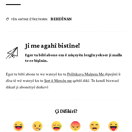
BEHDÎNAN
YÊN HATINE ÊTÎKETKIRIN
Ji me agahî bistîne!
Eger tu bibî abone em ê nûçeyên lezgîn yekser ji maîla
te re bişînin.
Eger tu bibî abone te we wateyê ku tu
Polîtikaya Malpera Me
dipejînî û
dîsa tê wê wateyê ku tu
Şert û Mercên me
qebûl dikî. Tu kendî bixwazî
dikarî ji abonetiyê derkevî
Çi Difikirî?