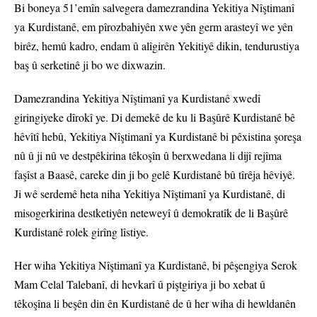
Bi boneya 51’emîn salvegera damezrandina Yekitiya Nîştimanî
ya Kurdistanê, em pîrozbahiyên xwe yên germ arasteyî we yên
birêz, hemû kadro, endam û alîgirên Yekitiyê dikin, tendurustiya
baş û serketinê ji bo we dixwazin.
Damezrandina Yekitiya Nîştimanî ya Kurdistanê xwedî
giringiyeke dîrokî ye. Di demekê de ku li Başûrê Kurdistanê bê
hêvîtî hebû, Yekitiya Nîştimanî ya Kurdistanê bi pêxistina şoreşa
nû û ji nû ve destpêkirina têkoşîn û berxwedana li dijî rejîma
faşîst a Baasê, careke din ji bo gelê Kurdistanê bû tîrêja hêviyê.
Ji wê serdemê heta niha Yekitiya Nîştimanî ya Kurdistanê, di
misogerkirina destketiyên neteweyî û demokratîk de li Başûrê
Kurdistanê rolek girîng lîstiye.
Her wiha Yekitiya Nîştimanî ya Kurdistanê, bi pêşengiya Serok
Mam Celal Talebanî, di hevkarî û piştgiriya ji bo xebat û
têkoşîna li beşên din ên Kurdistanê de û her wiha di hewldanên