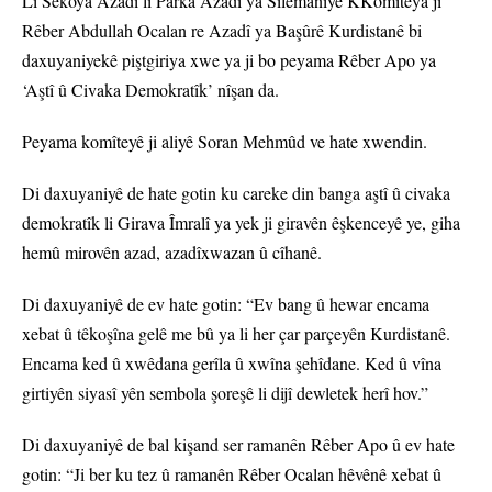
Li Sekoya Azadî li Parka Azadî ya Silêmaniyê KKomîteya ji
Rêber Abdullah Ocalan re Azadî ya Başûrê Kurdistanê bi
daxuyaniyekê piştgiriya xwe ya ji bo peyama Rêber Apo ya
‘Aştî û Civaka Demokratîk’ nîşan da.
Peyama komîteyê ji aliyê Soran Mehmûd ve hate xwendin.
Di daxuyaniyê de hate gotin ku careke din banga aştî û civaka
demokratîk li Girava Îmralî ya yek ji giravên êşkenceyê ye, giha
hemû mirovên azad, azadîxwazan û cîhanê.
Di daxuyaniyê de ev hate gotin: “Ev bang û hewar encama
xebat û têkoşîna gelê me bû ya li her çar parçeyên Kurdistanê.
Encama ked û xwêdana gerîla û xwîna şehîdane. Ked û vîna
girtiyên siyasî yên sembola şoreşê li dijî dewletek herî hov.”
Di daxuyaniyê de bal kişand ser ramanên Rêber Apo û ev hate
gotin: “Ji ber ku tez û ramanên Rêber Ocalan hêvênê xebat û