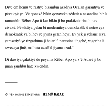
Divê em hemû vê rastiyê bizanibin azadiya Ocalan garantiya vê
pêvajoyê ye. Vê qonaxê bikin qonaxeke zêdetir a nasandina bîr û
ramanbên Rêber Apo û kar bikin ji bo praktîzekirina li nav
civakê. Pêwîstiya gelan bi modernîteya demokratîk û neteweya
demokratîk ya bi hev re jiyîna gelan heye. Ev yek jî yekane rêya
çareseriyê ye rizgarbûna ji hejarî û parastina jîngehê, vegerîna li
xwezaya jinê, malbata azadî û jiyana azad.”
Di dawiya çalakiyê de peyama Rêber Apo ya 8’ê Adarê ji bo
jinan şandibû hate xwendin.
HEMÛ BAJAR
YÊN HATINE ÊTÎKETKIRIN