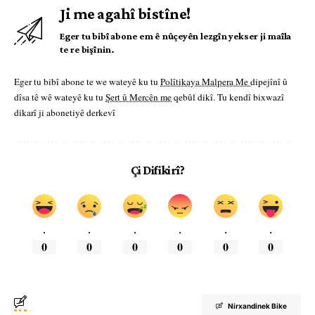
Ji me agahî bistîne!
Eger tu bibî abone em ê nûçeyên lezgîn yekser ji maîla
te re bişînin.
Eger tu bibî abone te we wateyê ku tu
Polîtikaya Malpera Me
dipejînî û
dîsa tê wê wateyê ku tu
Şert û Mercên me
qebûl dikî. Tu kendî bixwazî
dikarî ji abonetiyê derkevî
Çi Difikirî?
.
.
.
.
.
.
0
0
0
0
0
0
Nirxandinek Bike