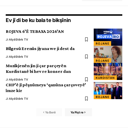
Ev jî di be ku bala te bikşînin
ROJEVA 6’Ê TEBAXA 2026’AN
Ji Aliyê
Stêrk TV
ROJANE
Bîlgesû Erenûs jiyana we ji dest da
Ji Aliyê
Stêrk TV
ROJANE
Muzikjenên jin ji çar parçeyên
Kurdistanê bi hev re konser dan
KURDISTAN
Ji Aliyê
Stêrk TV
CHP’ê jî pêşnûmeya ‘qanûna çarçoveyê’
îmze kir
ROJANE
Ji Aliyê
Stêrk TV
Ya Berê
Ya Pişt re