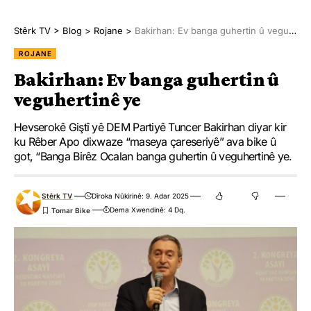
Stêrk TV
>
Blog
>
Rojane
>
Bakirhan: Ev banga guhertin û veguhertinê ye
ROJANE
Bakirhan: Ev banga guhertin û
veguhertinê ye
Hevserokê Giştî yê DEM Partiyê Tuncer Bakirhan diyar kir
ku Rêber Apo dixwaze “maseya çareseriyê” ava bike û
got, “Banga Birêz Ocalan banga guhertin û veguhertinê ye.
Stêrk TV
Dîroka Nûkirinê: 9. Adar 2025
Dema Xwendinê: 4 Dq.