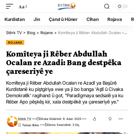
Aa
Kurdistan
Jin
Çand û Hûner
Cîhan
Rojava
R
Stêrk TV
>
Blog
>
Rojane
>
Komîteya ji Rêber Abdullah Ocalan re Azadi: Bang destpêka çareseriyê ye
ROJANE
Komîteya ji Rêber Abdullah
Ocalan re Azadi: Bang destpêka
çareseriyê ye
Komîteya ji Rêber Abdullah Ocalan re Azadî ya Başûrê
Kurdistanê ku piştgiriya xwe ya ji bo banga 'Aştî û Civaka
Demokratîk' ragihand û got, "Paradîgmaya sedsalê ya ku
Rêber Apo pêşkêş kir, xala destpêkê ya çareseriyê ye."
Stêrk TV
Dîroka Nûkirinê: 9. Adar 2025
Dema Xwendinê: 3 Dq.