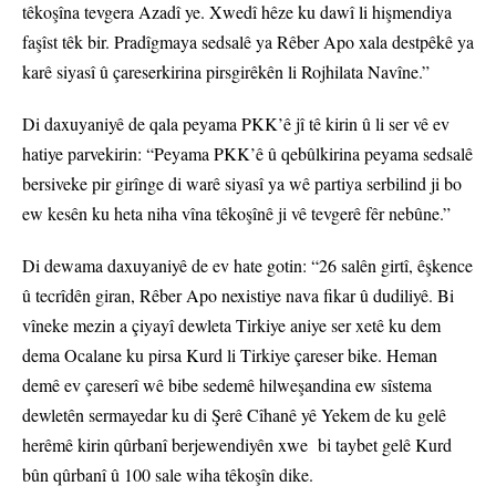
têkoşîna tevgera Azadî ye. Xwedî hêze ku dawî li hişmendiya
faşîst têk bir. Pradîgmaya sedsalê ya Rêber Apo xala destpêkê ya
karê siyasî û çareserkirina pirsgirêkên li Rojhilata Navîne.”
Di daxuyaniyê de qala peyama PKK’ê jî tê kirin û li ser vê ev
hatiye parvekirin: “Peyama PKK’ê û qebûlkirina peyama sedsalê
bersiveke pir girînge di warê siyasî ya wê partiya serbilind ji bo
ew kesên ku heta niha vîna têkoşînê ji vê tevgerê fêr nebûne.”
Di dewama daxuyaniyê de ev hate gotin: “26 salên girtî, êşkence
û tecrîdên giran, Rêber Apo nexistiye nava fikar û dudiliyê. Bi
vîneke mezin a çiyayî dewleta Tirkiye aniye ser xetê ku dem
dema Ocalane ku pirsa Kurd li Tirkiye çareser bike. Heman
demê ev çareserî wê bibe sedemê hilweşandina ew sîstema
dewletên sermayedar ku di Şerê Cîhanê yê Yekem de ku gelê
herêmê kirin qûrbanî berjewendiyên xwe bi taybet gelê Kurd
bûn qûrbanî û 100 sale wiha têkoşîn dike.