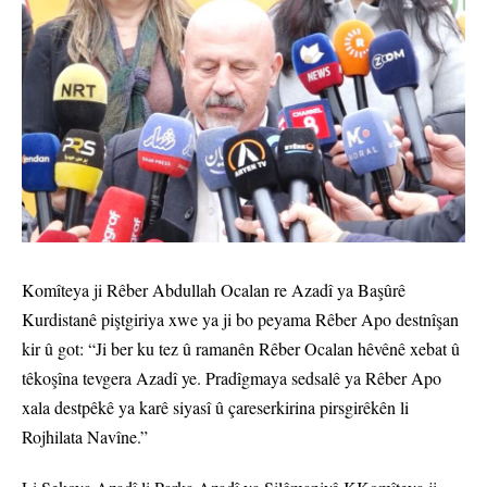
Komîteya ji Rêber Abdullah Ocalan re Azadî ya Başûrê
Kurdistanê piştgiriya xwe ya ji bo peyama Rêber Apo destnîşan
kir û got: “Ji ber ku tez û ramanên Rêber Ocalan hêvênê xebat û
têkoşîna tevgera Azadî ye. Pradîgmaya sedsalê ya Rêber Apo
xala destpêkê ya karê siyasî û çareserkirina pirsgirêkên li
Rojhilata Navîne.”