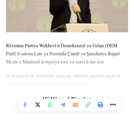
Rêxistina Partiya Wekhevî û Demokrasiyê ya Gelan (DEM
Partî) li salona Lale ya Navenda Çandê ya Şaredariya Bajarê
Mezin a Manîsayê kongreya xwe ya asayî li dar xist.
Di kongreyê de rêveberên partiyan, nûnerên partiyên siyasî û
rêxistinên civaka sivîl gelek kes amade bûn.
Hevserokê Giştî yê DEM Partiyê Tuncer Bakirhan piştî
Vê Nûçeyê Bixwîne
hilbijartina meclisê û pêşandana sînevîzyonê axaftinê kir û diyar
kir ku Rêber Apo ji bo avakirina “maseya çareseriyê” dixebite.
Bakirhan got, “27’ê Sibatê encama pirsgirêka Kurd a ku ev 50