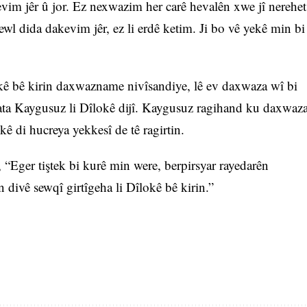
kevim jêr û jor. Ez nexwazim her carê hevalên xwe jî nerehet
l dida dakevim jêr, ez li erdê ketim. Ji bo vê yekê min bi
okê bê kirin daxwazname nivîsandiye, lê ev daxwaza wî bi
bata Kaygusuz li Dîlokê dijî. Kaygusuz ragihand ku daxwaz
kê di hucreya yekkesî de tê ragirtin.
Eger tiştek bi kurê min were, berpirsyar rayedarên
 divê sewqî girtîgeha li Dîlokê bê kirin.”