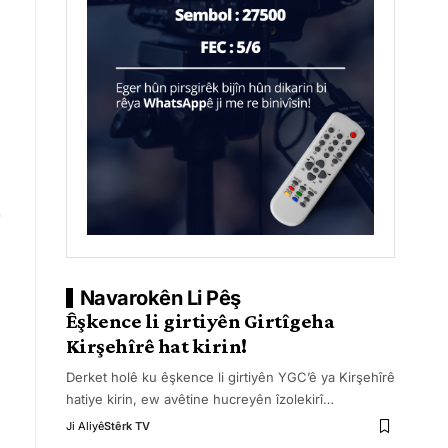
Navarokên Li Pêş
Êşkence li girtiyên Girtîgeha
Kirşehîrê hat kirin!
Derket holê ku êşkence li girtiyên YGC’ê ya Kirşehîrê
hatiye kirin, ew avêtine hucreyên îzolekirî
…
Ji Aliyê
Stêrk TV