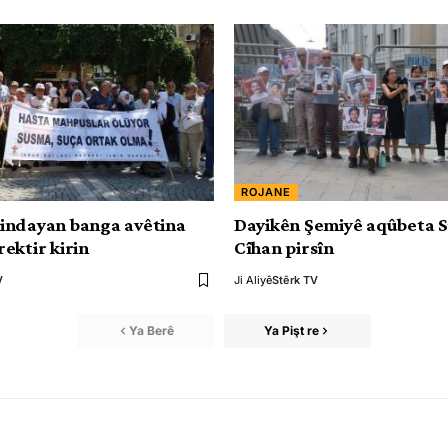
ROJANE
indayan banga avêtina
Dayikên Şemiyê aqûbeta 
ektir kirin
Cîhan pirsîn
V
Ji Aliyê
Stêrk TV
Ya Berê
Ya Pişt re