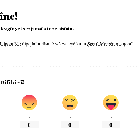
îne!
ezgîn yekser ji maîla te re bişînin.
 Malpera Me
dipejînî û dîsa tê wê wateyê ku tu
Şert û Mercên me
qebûl
 Difikirî?
.
.
.
0
0
0