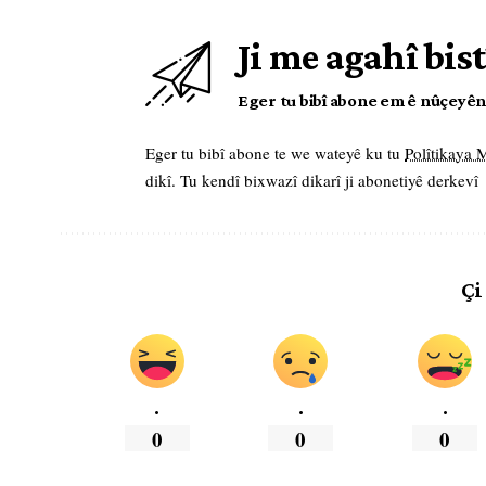
Ji me agahî bist
Eger tu bibî abone em ê nûçeyên l
Eger tu bibî abone te we wateyê ku tu
Polîtikaya
dikî. Tu kendî bixwazî dikarî ji abonetiyê derkevî
Çi
.
.
.
0
0
0