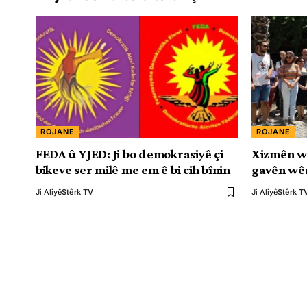
ROJANE
ROJANE
FEDA û YJED: Ji bo demokrasiyê çi
Xizmên w
bikeve ser milê me em ê bi cih bînin
gavên wêr
Ji Aliyê
Stêrk TV
Ji Aliyê
Stêrk T