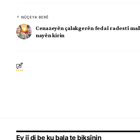
NÛÇEYA BERÊ
Cenazeyên çalakgerên fedaî radestî ma
nayên kirin
Ev jî di be ku bala te bikşînin