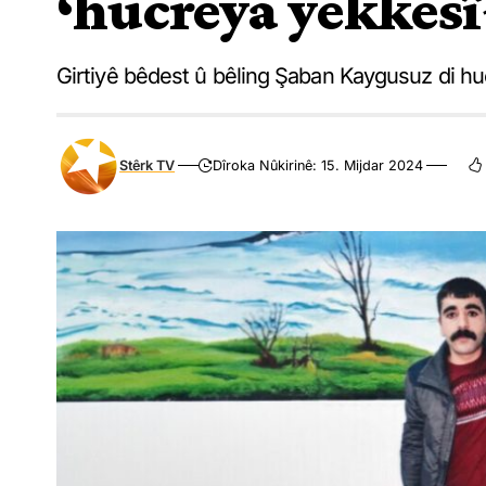
‘hucreya yekkesî
Girtiyê bêdest û bêling Şaban Kaygusuz di huc
Stêrk TV
Dîroka Nûkirinê: 15. Mijdar 2024