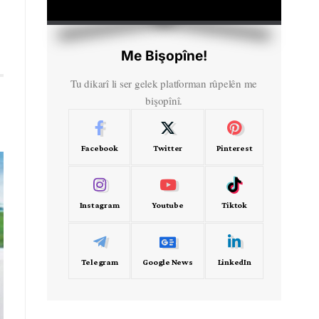
HD
00:00
Me Bişopîne!
Tu dikarî li ser gelek platforman rûpelên me
bişopînî.
Facebook
Twitter
Pinterest
Instagram
Youtube
Tiktok
Telegram
Google News
LinkedIn