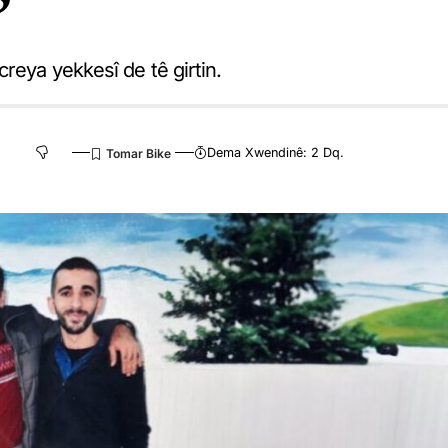
’
reya yekkesî de tê girtin.
Dema Xwendinê: 2 Dq.