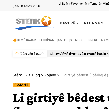
Ji Bo Min
Favoriyên Min
Tomarên Min
Şemî, 8 Tebax 2026
DESTPÊK
ROJANE
HEMÛ BAJAR
BEHDÎNAN
AMED
STENBOL
ENQERE
QAMI
Nûçeyên Lezgîn
Li Hewlêrê droneyên Îranê hatin x
Stêrk TV
>
Blog
>
Rojane
>
Li girtiyê bêdest û bêling 
ROJANE
Li girtiyê bêdest