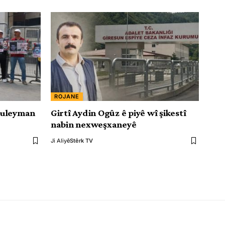
ROJANE
Suleyman
Girtî Aydin Ogûz ê piyê wî şikestî
nabin nexweşxaneyê
Ji Aliyê
Stêrk TV