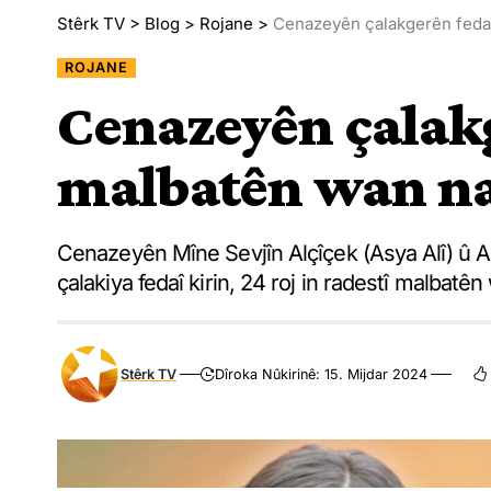
Stêrk TV
>
Blog
>
Rojane
>
Cenazeyên çalakgerên fedaî
ROJANE
Cenazeyên çalakg
malbatên wan na
Cenazeyên Mîne Sevjîn Alçîçek (Asya Alî) û A
çalakiya fedaî kirin, 24 roj in radestî malbatên
Stêrk TV
Dîroka Nûkirinê: 15. Mijdar 2024