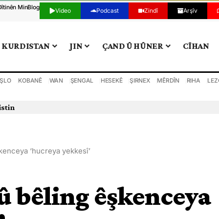
Dîtinên Min
Blog
Video
Podcast
Zindî
Arşîv
KURDISTAN
JIN
ÇAND Û HÛNER
CÎHAN
ŞLO
KOBANÊ
WAN
ŞENGAL
HESEKÊ
ŞIRNEX
MÊRDÎN
RIHA
LEZ
istin
êşkenceya ‘hucreya yekkesî’
 û bêling êşkenceya