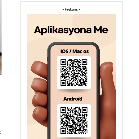
- Frekans -
z