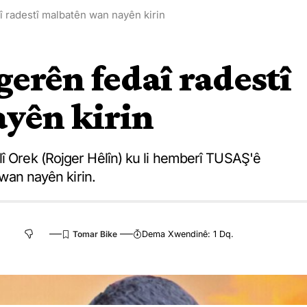
 radestî malbatên wan nayên kirin
erên fedaî radestî
yên kirin
lî Orek (Rojger Hêlîn) ku li hemberî TUSAŞ'ê
 wan nayên kirin.
Dema Xwendinê: 1 Dq.