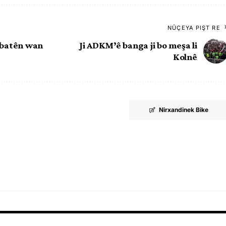
NÛÇEYA PIŞT RE
lbatên wan
Ji ADKM’ê banga ji bo meşa li
Kolnê
Nirxandinek Bike