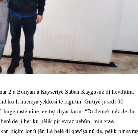
ejmar 2 a Bunyan a Kayseriyê Şaban Kaygusuz di hevdîtina
nd ku li hucreya yekkesî tê ragirtin. Girtiyê ji sedî 90
 lingê rastê nîne, ev tişt diyar kirin: “Di demek nêz de du
a berê de ji ber ku pêlik pir evraz nebûn, min xwe
ikan biçim jor û jêr. Lê belê di qawîşa nû de, pêlik pir evra