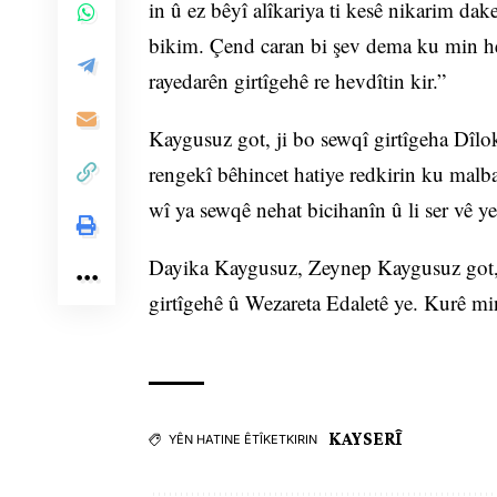
in û ez bêyî alîkariya ti kesê nikarim da
bikim. Çend caran bi şev dema ku min hew
rayedarên girtîgehê re hevdîtin kir.”
Kaygusuz got, ji bo sewqî girtîgeha Dîl
rengekî bêhincet hatiye redkirin ku mal
wî ya sewqê nehat bicihanîn û li ser vê ye
Dayika Kaygusuz, Zeynep Kaygusuz got, “
girtîgehê û Wezareta Edaletê ye. Kurê min
KAYSERÎ
YÊN HATINE ÊTÎKETKIRIN