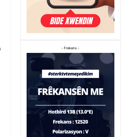
a
- Frekans -