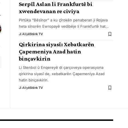
Serpîl Aslan li Frankfurtê bi
xwendevanan re civiya
Pirtûka “Bêsînor” a ku çîrokên penaberan ji Rojava
heta sînorên Ewropayê vedibêje li Frankfurtê hat
…
Ji Aliyê
Stêrk TV
Qirkirina siyasî: Xebatkarên
Çapemeniya Azad hatin
binçavkirin
Li Stenbol û Enqereyê di çarçoveya operasyona
qirkirina siyasî de, xebatkarên Çapemeniya Azad
hatin binçavkirin.
Ji Aliyê
Stêrk TV