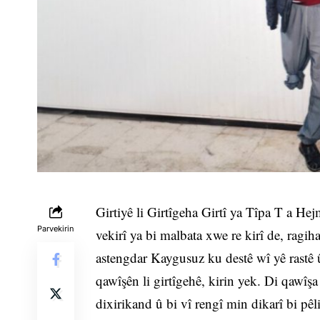
Girtiyê li Girtîgeha Girtî ya Tîpa T a H
Parvekirin
vekirî ya bi malbata xwe re kirî de, ragiha
astengdar Kaygusuz ku destê wî yê rastê û
qawîşên li girtîgehê, kirin yek. Di qawîş
dixirikand û bi vî rengî min dikarî bi pêl