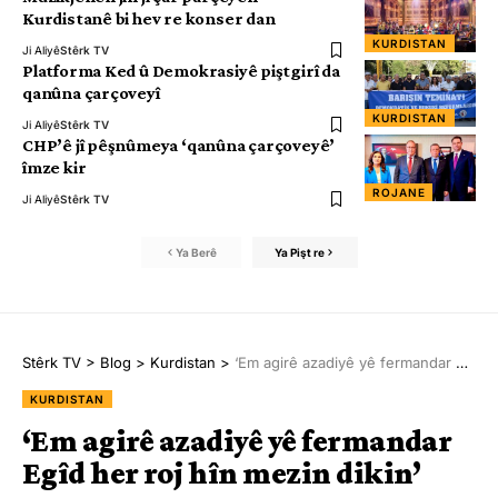
Kurdistanê bi hev re konser dan
KURDISTAN
Ji Aliyê
Stêrk TV
Platforma Ked û Demokrasiyê piştgirî da
qanûna çarçoveyî
KURDISTAN
Ji Aliyê
Stêrk TV
CHP’ê jî pêşnûmeya ‘qanûna çarçoveyê’
îmze kir
ROJANE
Ji Aliyê
Stêrk TV
Ya Berê
Ya Pişt re
Stêrk TV
>
Blog
>
Kurdistan
>
‘Em agirê azadiyê yê fermandar Egîd her roj hîn mezin dikin’
KURDISTAN
‘Em agirê azadiyê yê fermandar
Egîd her roj hîn mezin dikin’