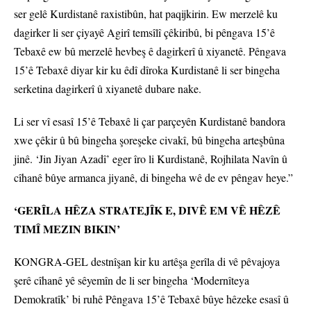
ser gelê Kurdistanê raxistibûn, hat paqijkirin. Ew merzelê ku
dagirker li ser çiyayê Agirî temsîlî çêkiribû, bi pêngava 15’ê
Tebaxê ew bû merzelê hevbeş ê dagirkerî û xiyanetê. Pêngava
15’ê Tebaxê diyar kir ku êdî dîroka Kurdistanê li ser bingeha
serketina dagirkerî û xiyanetê dubare nake.
Li ser vî esasî 15’ê Tebaxê li çar parçeyên Kurdistanê bandora
xwe çêkir û bû bingeha şoreşeke civakî, bû bingeha arteşbûna
jinê. ‘Jin Jiyan Azadî’ eger îro li Kurdistanê, Rojhilata Navîn û
cîhanê bûye armanca jiyanê, di bingeha wê de ev pêngav heye.”
‘GERÎLA HÊZA STRATEJÎK E, DIVÊ EM VÊ HÊZÊ
TIMÎ MEZIN BIKIN’
KONGRA-GEL destnîşan kir ku artêşa gerîla di vê pêvajoya
şerê cîhanê yê sêyemîn de li ser bingeha ‘Modernîteya
Demokratîk’ bi ruhê Pêngava 15’ê Tebaxê bûye hêzeke esasî û