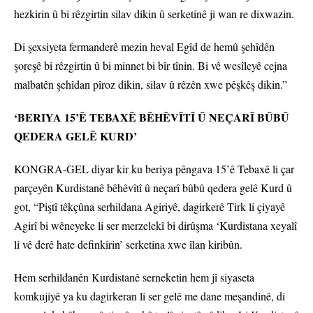
hezkirin û bi rêzgirtin silav dikin û serketinê ji wan re dixwazin.
Di şexsiyeta fermanderê mezin heval Egîd de hemû şehîdên
şoreşê bi rêzgirtin û bi minnet bi bîr tînin. Bi vê wesîleyê cejna
malbatên şehîdan pîroz dikin, silav û rêzên xwe pêşkêş dikin.”
‘BERIYA 15’Ê TEBAXÊ BÊHÊVÎTÎ Û NEÇARÎ BÛBÛ
QEDERA GELÊ KURD’
KONGRA-GEL diyar kir ku beriya pêngava 15’ê Tebaxê li çar
parçeyên Kurdistanê bêhêvîtî û neçarî bûbû qedera gelê Kurd û
got, “Piştî têkçûna serhildana Agiriyê, dagirkerê Tirk li çiyayê
Agirî bi wêneyeke li ser merzelekî bi dirûşma ‘Kurdistana xeyalî
li vê derê hate definkirin’ serketina xwe îlan kiribûn.
Hem serhildanên Kurdistanê serneketin hem jî siyaseta
komkujiyê ya ku dagirkeran li ser gelê me dane meşandinê, di