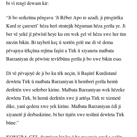
bi vî rengî dewam kir:
“Ji bo serketina pêngava ‘Ji Rêber Apo re azadî, ji pirsgirêka
Kurd re çareserî’ hêza herî stratejik bêguman hêza gerîla ye. Ji
ber vê yekê jî pêwîstî heye ku em wek gel vê hêza xwe her tim
mezin bikin. Bi taybetî keç û xortên gelê me di vê dema
pêvajoya têkçûna rejîma faşîst a Tirk û xiyaneta malbata
Barzaniyan de pêwîste tevlêbûna gerîla ji bo xwe bikin esas.
Di vê pêvajoyê de ji bo ku têk neçin, li Başûrê Kurdistanê
dewleta Tirk û malbata Barzaniyan li hemberî gerîla hemû
derfetên xwe seferber kirine. Malbata Barzaniyan wek hêzeke
dewleta Tirk, bi hemû derfetên xwe ji artêşa Tirk re xizmetê
dike, yanî qedera xwe yek kirine. Malbata Barzaniyan êdî ji
xiyanetê jî derbaskirine, bi her tiştên xwe teslîmî dewleta Tirk
bûne.”
KONGRA-GEL destnîşan kir ku ji bo paşeroja azad a gelên