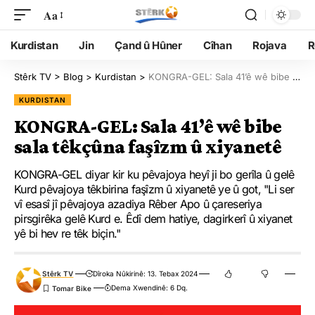
Aa
Kurdistan
Jin
Çand û Hûner
Cîhan
Rojava
R
Stêrk TV
>
Blog
>
Kurdistan
>
KONGRA-GEL: Sala 41’ê wê bibe sala têkçûna faşîzm û xiyanetê
KURDISTAN
KONGRA-GEL: Sala 41’ê wê bibe
sala têkçûna faşîzm û xiyanetê
KONGRA-GEL diyar kir ku pêvajoya heyî ji bo gerîla û gelê
Kurd pêvajoya têkbirina faşîzm û xiyanetê ye û got, "Li ser
vî esasî jî pêvajoya azadiya Rêber Apo û çareseriya
pirsgirêka gelê Kurd e. Êdî dem hatiye, dagirkerî û xiyanet
yê bi hev re têk biçin."
Stêrk TV
Dîroka Nûkirinê: 13. Tebax 2024
Dema Xwendinê: 6 Dq.