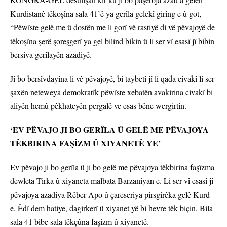
Kurdistanê têkoşîna sala 41’ê ya gerîla gelekî girîng e û got,
“Pêwîste gelê me û dostên me li gorî vê rastiyê di vê pêvajoyê de
têkoşîna şerê şoreşgerî ya gel bilind bikin û li ser vî esasî jî bibin
bersiva gerîlayên azadiyê.
Ji bo bersîvdayîna li vê pêvajoyê, bi taybetî jî li qada civakî li ser
şaxên neteweya demokratîk pêwîste xebatên avakirina civakî bi
aliyên hemû pêkhateyên pergalê ve esas bêne wergirtin.
‘EV PÊVAJO JI BO GERÎLA Û GELÊ ME PÊVAJOYA
TÊKBIRINA FAŞÎZM Û XIYANETÊ YE’
Ev pêvajo ji bo gerîla û ji bo gelê me pêvajoya têkbirina faşîzma
dewleta Tirka û xiyaneta malbata Barzaniyan e. Li ser vî esasî jî
pêvajoya azadiya Rêber Apo û çareseriya pirsgirêka gelê Kurd
e. Êdî dem hatiye, dagirkerî û xiyanet yê bi hevre têk biçin. Bila
sala 41 bibe sala têkçûna faşizm û xiyanetê.