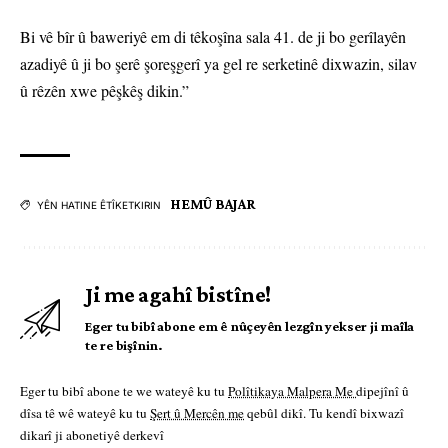
Bi vê bîr û baweriyê em di têkoşîna sala 41. de ji bo gerîlayên
azadiyê û ji bo şerê şoreşgerî ya gel re serketinê dixwazin, silav
û rêzên xwe pêşkêş dikin.”
HEMÛ BAJAR
YÊN HATINE ÊTÎKETKIRIN
Ji me agahî bistîne!
Eger tu bibî abone em ê nûçeyên lezgîn yekser ji maîla
te re bişînin.
Eger tu bibî abone te we wateyê ku tu
Polîtikaya Malpera Me
dipejînî û
dîsa tê wê wateyê ku tu
Şert û Mercên me
qebûl dikî. Tu kendî bixwazî
dikarî ji abonetiyê derkevî