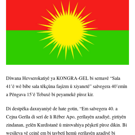
Dîwana Hevserokatiyê ya KONGRA-GEL bi sernavê “Sala
41’ê wê bibe sala têkçûna faşîzm û xiyanetê” salvegera 40’emîn
a Pêngava 15’ê Tebaxê bi peyamekê pîroz kir.
Di destpêka daxuyaniyê de hate gotin, “Em salvegera 40. a
Cejna Gerîla di serî de li Rêber Apo, gerîlayên azadiyê, girtiyên
zindanan, gelên Kurdistanê û mirovahiya pêşketî pîroz dikin. Bi
wesîleya vê cejnê em bi taybetî hemû gerîlayên azadiyê bi