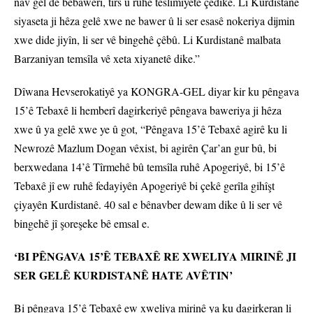
nav gel de bêbawerî, tirs û ruhê teslîmiyetê çêdike. Li Kurdistanê
siyaseta ji hêza gelê xwe ne bawer û li ser esasê nokeriya dijmin
xwe dide jiyîn, li ser vê bingehê çêbû. Li Kurdistanê malbata
Barzaniyan temsîla vê xeta xiyanetê dike.”
Dîwana Hevserokatiyê ya KONGRA-GEL diyar kir ku pêngava
15’ê Tebaxê li hemberî dagirkeriyê pêngava baweriya ji hêza
xwe û ya gelê xwe ye û got, “Pêngava 15’ê Tebaxê agirê ku li
Newrozê Mazlum Dogan vêxist, bi agirên Çar’an gur bû, bi
berxwedana 14’ê Tîrmehê bû temsîla ruhê Apogeriyê, bi 15’ê
Tebaxê jî ew ruhê fedayiyên Apogeriyê bi çekê gerîla gihîşt
çiyayên Kurdistanê. 40 sal e bênavber dewam dike û li ser vê
bingehê jî şoreşeke bê emsal e.
‘BI PÊNGAVA 15’Ê TEBAXÊ RE XWELIYA MIRINÊ JI
SER GELÊ KURDISTANÊ HATE AVÊTIN’
Bi pêngava 15’ê Tebaxê ew xweliya mirinê ya ku dagirkeran li