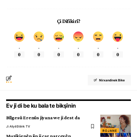
Çi Difikirî?
.
.
.
.
.
.
0
0
0
0
0
0
Nirxandinek Bike
Ev jî di be ku bala te bikşînin
Bîlgesû Erenûs jiyana we ji dest da
Ji Aliyê
Stêrk TV
ROJANE
Muzikjenên jin ji çar parçeyên