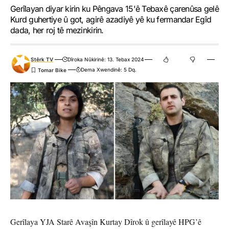
Gerîlayan diyar kirin ku Pêngava 15'ê Tebaxê çarenûsa gelê
Kurd guhertiye û got, agirê azadiyê yê ku fermandar Egîd
dada, her roj tê mezinkirin.
Stêrk TV
Dîroka Nûkirinê: 13. Tebax 2024
Dema Xwendinê: 5 Dq.
Gerîlaya YJA Starê Avaşîn Kurtay Dîrok û gerîlayê HPG’ê