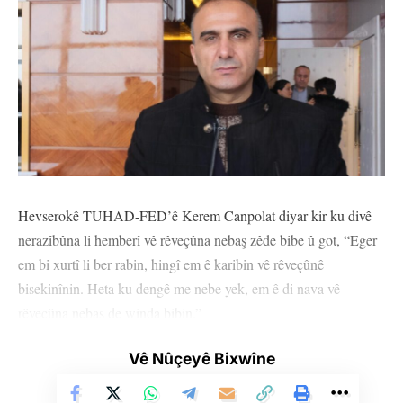
mirovahiyê hatin darvekirin.’’
KJAR’ê di berdewamiya daxuyaniya xwe de destnîşan kir ku
pêngava ‘Dema Tolhildanê’ di demeke kurt de di nava civakê de
belav bûye û piştgiriya xwe ji bo pêngavê bi van gotinan eşkere
kir: ‘’Pêngava ‘Dema Tolhildanê’ pêngava me tevan e. Ev
pêngav ji aliyê tevgerên jinên ciwan û ciwanan hatiye
destpêkirin. Ji ber ku em dikarin bes bi tolhildana şehîdên xwe,
xwedî li şoreşa azadiyê derkevin. Pêngava ‘Dema Tolhildanê’ ya
Hevserokê TUHAD-FED’ê Kerem Canpolat diyar kir ku divê
ji aliyê Komelgeha Jinên Ciwan ên Rojhilatê Kurdistanê
nerazîbûna li hemberî vê rêveçûna nebaş zêde bibe û got, “Eger
(KJCR) û Komelgeha Ciwanên Rojhilatê Kurdistanê (KCR) ve
em bi xurtî li ber rabin, hingî em ê karibin vê rêveçûnê
hatiye destpêkirin û di demeke kurt de dengekî mezin û
bisekinînin. Heta ku dengê me nebe yek, em ê di nava vê
çalakvaniyeke berfirej derxist holê. Ev yek dide diyarkirin ku
rêveçûna nebaş de winda bibin.”
tevahiya gelê Rojhilatê Kurdistan û Îranê hêrsa tolhildana
şehîdên xwe di nava her hucreyeke bedena xwe de hîs dike.
Hevserokê TUHAD-FED a Amedê Kerem Canpolat ji ANF’ê
Vê Nûçeyê Bixwîne
Rejîma Îranê bi awayekî hovane êrîşî li jin û ciwanan dike. Ji bo
re axivî û anî ziman ku li Îmraliyê tecrîdeke giran heye. Kerem
ku bitirsîne, ji tekoşîn û berxwedana ji bo azadiyê dûr bixe, serî