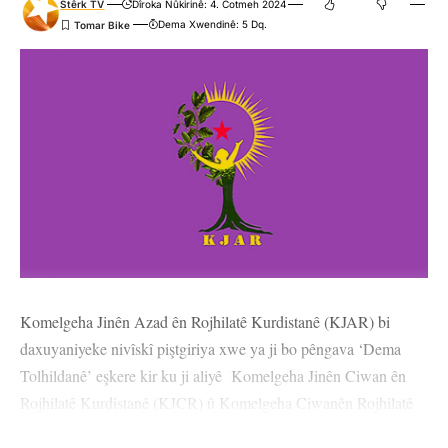
Stêrk TV
Dîroka Nûkirinê: 4. Cotmeh 2024
Dema Xwendinê: 5 Dq.
Komelgeha Jinên Azad ên Rojhilatê Kurdistanê (KJAR) bi
daxuyaniyeke nivîskî piştgiriya xwe ya ji bo pêngava ‘Dema
Tolhildanê’ eşkere kir ku ji aliyê Komelgeha Jinên Ciwan ên
Rojhilatê Kurdistanê (KJCR) û Komelgeha Ciwanên Rojhilatê
Kurdistanê (KCR) ve hate destpêkirin.