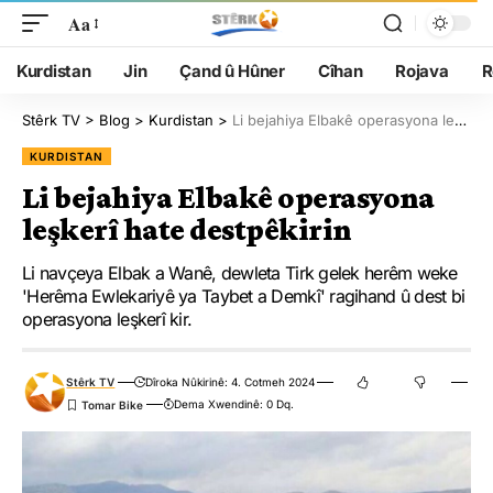
Aa
Kurdistan
Jin
Çand û Hûner
Cîhan
Rojava
R
Stêrk TV
>
Blog
>
Kurdistan
>
Li bejahiya Elbakê operasyona leşkerî hate destpêkirin
KURDISTAN
Li bejahiya Elbakê operasyona
leşkerî hate destpêkirin
Li navçeya Elbak a Wanê, dewleta Tirk gelek herêm weke
'Herêma Ewlekariyê ya Taybet a Demkî' ragihand û dest bi
operasyona leşkerî kir.
Stêrk TV
Dîroka Nûkirinê: 4. Cotmeh 2024
Dema Xwendinê: 0 Dq.