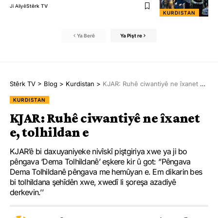
Ji Aliyê
Stêrk TV
KURDISTAN
Ya Berê
Ya Pişt re
Stêrk TV
>
Blog
>
Kurdistan
>
KJAR: Ruhê ciwantiyê ne îxanet e, tolhildan e
KURDISTAN
KJAR: Ruhê ciwantiyê ne îxanet
e, tolhildan e
KJAR’ê bi daxuyaniyeke nivîskî piştgiriya xwe ya ji bo
pêngava ‘Dema Tolhildanê’ eşkere kir û got: ‘’Pêngava
Dema Tolhildanê pêngava me hemûyan e. Em dikarin bes
bi tolhildana şehîdên xwe, xwedî li şoreşa azadiyê
derkevin.’’