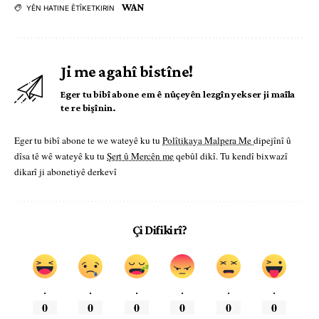
WAN
YÊN HATINE ÊTÎKETKIRIN
Ji me agahî bistîne!
Eger tu bibî abone em ê nûçeyên lezgîn yekser ji maîla
te re bişînin.
Eger tu bibî abone te we wateyê ku tu
Polîtikaya Malpera Me
dipejînî û
dîsa tê wê wateyê ku tu
Şert û Mercên me
qebûl dikî. Tu kendî bixwazî
dikarî ji abonetiyê derkevî
Çi Difikirî?
.
.
.
.
.
.
0
0
0
0
0
0