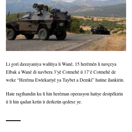
Li gorî daxuyaniya walîtiya li Wanê, 15 herêmên li navçeya
Elbak a Wanê di navbera 3’yê Cotmehê û 17’ê Cotmehê de
weke “Herêma Ewlekariyê ya Taybet a Demkî” hatine îlankirin.
Hate ragihandin ku li hin herêman operasyon hatiye destpêkirin
û li hin qadan ketin û derketin qedexe ye.