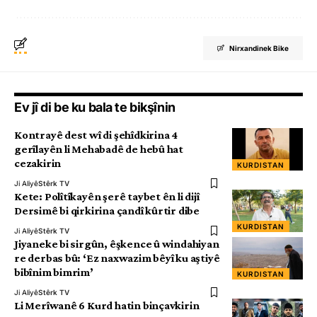
Nirxandinek Bike
Ev jî di be ku bala te bikşînin
Kontrayê dest wî di şehîdkirina 4
gerîlayên li Mehabadê de hebû hat
cezakirin
KURDISTAN
Ji Aliyê
Stêrk TV
Kete: Polîtîkayên şerê taybet ên li dijî
Dersimê bi qirkirina çandî kûrtir dibe
KURDISTAN
Ji Aliyê
Stêrk TV
Jiyaneke bi sirgûn, êşkence û windahiyan
re derbas bû: ‘Ez naxwazim bêyî ku aştiyê
bibînim bimrim’
KURDISTAN
Ji Aliyê
Stêrk TV
Li Merîwanê 6 Kurd hatin binçavkirin