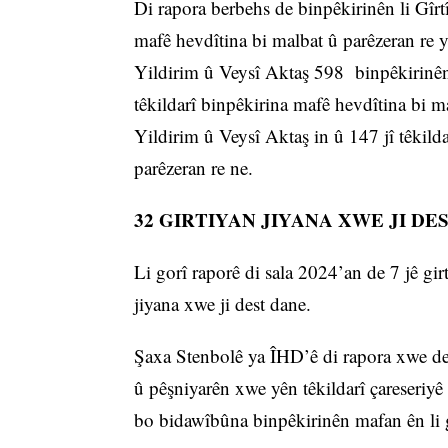
Di rapora berbehs de binpêkirinên li Gîrtî
mafê hevdîtina bi malbat û parêzeran re
Yildirim û Veysî Aktaş 598 binpêkirinên 
têkildarî binpêkirina mafê hevdîtina bi 
Yildirim û Veysî Aktaş in û 147 jî têkil
parêzeran re ne.
32 GIRTIYAN JIYANA XWE JI DE
Li gorî raporê di sala 2024’an de 7 jê gi
jiyana xwe ji dest dane.
Şaxa Stenbolê ya ÎHD’ê di rapora xwe de 
û pêşniyarên xwe yên têkildarî çareseriyê 
bo bidawîbûna binpêkirinên mafan ên li 