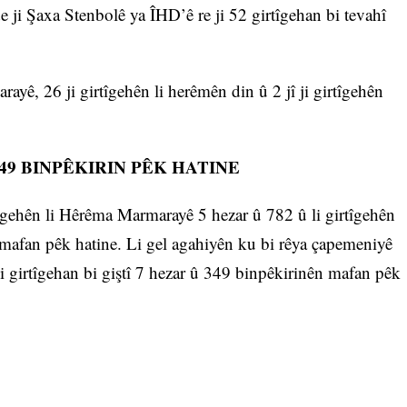
e ji Şaxa Stenbolê ya ÎHD’ê re ji 52 girtîgehan bi tevahî
ayê, 26 ji girtîgehên li herêmên din û 2 jî ji girtîgehên
49 BINPÊKIRIN PÊK HATINE
irtîgehên li Hêrêma Marmarayê 5 hezar û 782 û li girtîgehên
 mafan pêk hatine. Li gel agahiyên ku bi rêya çapemeniyê
li girtîgehan bi giştî 7 hezar û 349 binpêkirinên mafan pêk