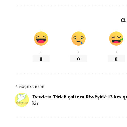
Çi
.
.
.
0
0
0
NÛÇEYA BERÊ
Dewleta Tirk li çoltera Riwêşidê 12 kes qe
kir