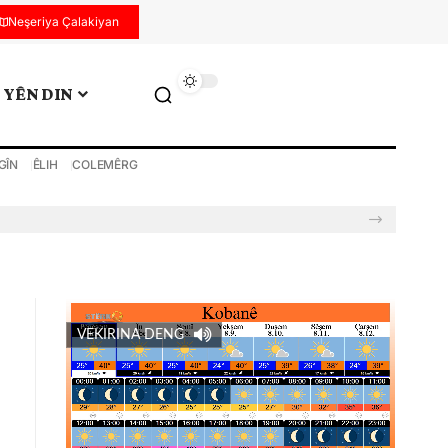
Neşeriya Çalakiyan
YÊN DIN
GÎN
ÊLIH
COLEMÊRG
VEKIRINA DENG