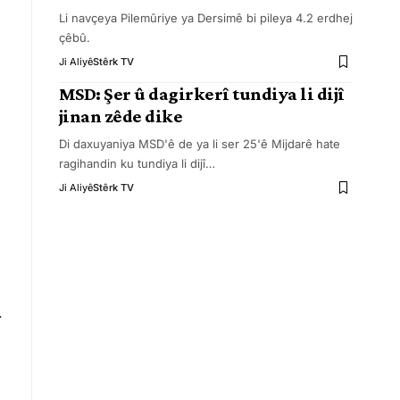
Li navçeya Pilemûriye ya Dersimê bi pileya 4.2 erdhej
çêbû.
Ji Aliyê
Stêrk TV
MSD: Şer û dagirkerî tundiya li dijî
jinan zêde dike
Di daxuyaniya MSD'ê de ya li ser 25'ê Mijdarê hate
ragihandin ku tundiya li dijî
…
Ji Aliyê
Stêrk TV
r