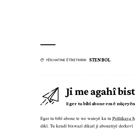
STENBOL
YÊN HATINE ÊTÎKETKIRIN
Ji me agahî bist
Eger tu bibî abone em ê nûçeyên l
Eger tu bibî abone te we wateyê ku tu
Polîtikaya
dikî. Tu kendî bixwazî dikarî ji abonetiyê derkevî