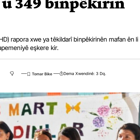
r û 349 binpêkirin
) rapora xwe ya têkildarî binpêkirinên mafan ên li
apemeniyê eşkere kir.
Dema Xwendinê: 3 Dq.