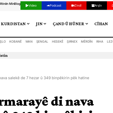
Dîtinên Min
Blog
Video
Podcast
Zindî
Arşîv
KURDISTAN
JIN
ÇAND Û HÛNER
CÎHAN
ŞLO
KOBANÊ
WAN
ŞENGAL
HESEKÊ
ŞIRNEX
MÊRDÎN
RIHA
LEZ
nava salekê de 7 hezar û 349 binpêkirin pêk hatine
rmarayê di nava