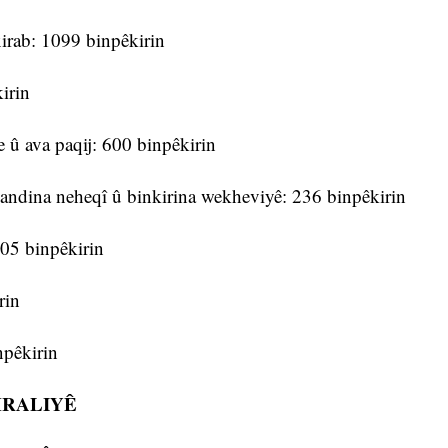
b: 1099 binpêkirin
irin
va paqij: 600 binpêkirin
na neheqî û binkirina wekheviyê: 236 binpêkirin
 binpêkirin
in
pêkirin
MRALIYÊ