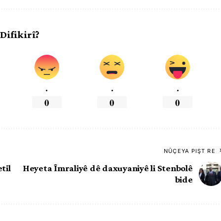
 Difikirî?
.
.
.
0
0
0
NÛÇEYA PIŞT RE
til
Heyeta Îmraliyê dê daxuyaniyê li Stenbolê
bide