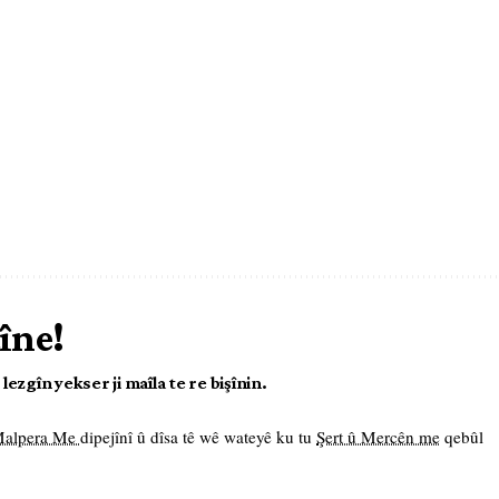
îne!
ezgîn yekser ji maîla te re bişînin.
 Malpera Me
dipejînî û dîsa tê wê wateyê ku tu
Şert û Mercên me
qebûl