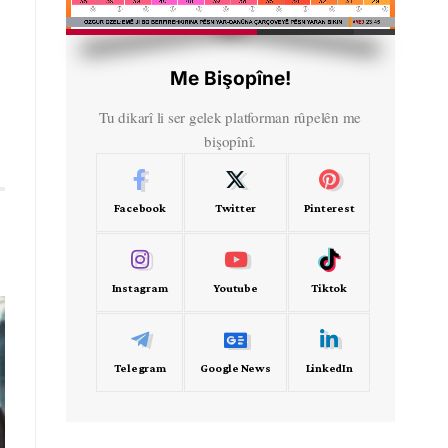
HD
00:48
Me Bişopîne!
Tu dikarî li ser gelek platforman rûpelên me
bişopînî.
Facebook
Twitter
Pinterest
Instagram
Youtube
Tiktok
Telegram
Google News
LinkedIn