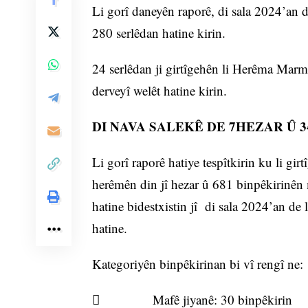
Li gorî daneyên raporê, di sala 2024’an d
280 serlêdan hatine kirin.
24 serlêdan ji girtîgehên li Herêma Marmar
derveyî welêt hatine kirin.
DI NAVA SALEKÊ DE 7HEZAR Û 3
Li gorî raporê hatiye tespîtkirin ku li g
herêmên din jî hezar û 681 binpêkirinên
hatine bidestxistin jî di sala 2024’an de 
hatine.
Kategoriyên binpêkirinan bi vî rengî ne:
 Mafê jiyanê: 30 binpêkirin