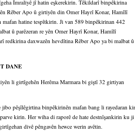
geha Îmraliyê jî hatin eşkerekirin. Têkildarî binpêkirina
 yên Rêber Apo û girtiyên din Omer Hayrî Konar, Hamîlî
mafan hatine tespîtkirin. Ji van 589 binpêkirinan 442
malbat û parêzeran re yên Omer Hayrî Konar, Hamîlî
darî redkirina daxwazên hevdîtina Rêber Apo ya bi malbat û
ST DANE
rtiyên li girtîgehên Herêma Marmara bi giştî 32 girtiyan
jibo pêşîlêgirtina binpêkirinên mafan bang li rayedaran ki
parve kirin. Her wiha di raporê de hate destnîşankirin ku ji
girtîgehan divê pêngavên hewce werin avêtin.