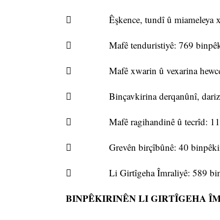
 Êşkence, tundî û miameleya xira
 Mafê tenduristiyê: 769 binpêk
 Mafê xwarin û vexarina hewce û a
 Binçavkirina derqanûnî, darizandi
 Mafê ragihandinê û tecrîd: 1105
 Grevên birçîbûnê: 40 binpêkir
 Li Girtîgeha Îmraliyê: 589 bin
BINPÊKIRINÊN LI GIRTÎGEHA Î