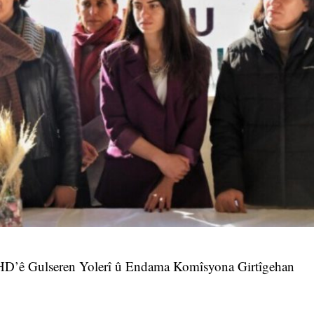
 ÎHD’ê Gulseren Yolerî û Endama Komîsyona Girtîgehan