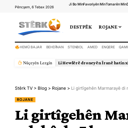
Ji Bo Min
Favoriyên Min
Tomarên Min
Pêncşem, 6 Tebax 2026
DESTPÊK
ROJANE
HEMÛ BAJAR
BEHDÎNAN
STENBOL
AMED
ENQERE
QAMI
Nûçeyên Lezgîn
Stêrk TV
>
Blog
>
Rojane
>
Li girtîgehên Marmarayê di 
ROJANE
Li girtîgehên Ma