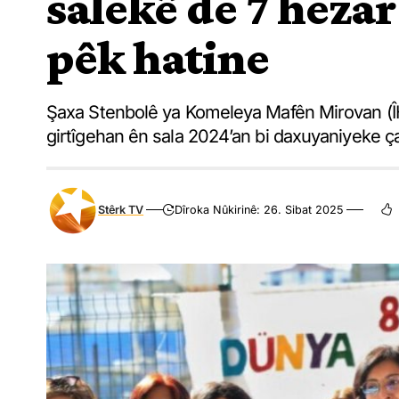
salekê de 7 heza
pêk hatine
Şaxa Stenbolê ya Komeleya Mafên Mirovan (ÎHD
girtîgehan ên sala 2024’an bi daxuyaniyeke ç
Stêrk TV
Dîroka Nûkirinê: 26. Sibat 2025