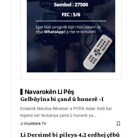
Navarokên Li Pêş
Gelbûyîna bi çand û hunerê -I
Endamê Meclîsa Rêveber a PYD’ê Aldar Xelîl bal
kişand ser tevkariya çand û hunerê ya
…
Ji Aliyê
Stêrk TV
Li Dersimê bi pileya 4.2 erdhej çêbû