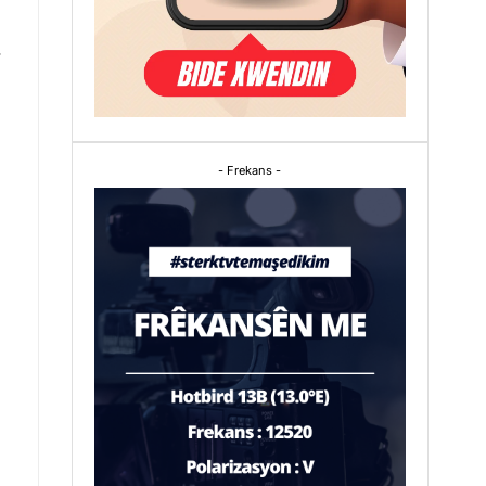
.
- Frekans -