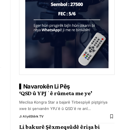
Navarokên Li Pêş
‘QSD û YPJˈê rûmeta me ye’
Meclisa Kongra Star a bajarê Tirbespiyê piştgiriya
xwe bi şervanên YPJ`ê û QSD`ê re anî
…
Ji Aliyê
Stêrk TV
Li bakurê Şêxmeqsûdê êrişa bi