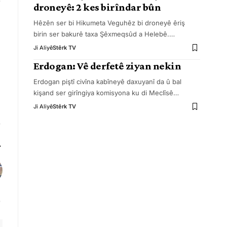
droneyê: 2 kes birîndar bûn
Hêzên ser bi Hikumeta Veguhêz bi droneyê êriş
birin ser bakurê taxa Şêxmeqsûd a Helebê.
…
Ji Aliyê
Stêrk TV
Erdogan: Vê derfetê ziyan nekin
Erdogan piştî civîna kabîneyê daxuyanî da û bal
kişand ser girîngiya komisyona ku di Meclîsê
…
Ji Aliyê
Stêrk TV