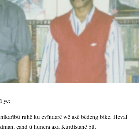
 ye:
, nikarîbû ruhê ku evîndarê wê axê bêdeng bike. Heval
 ziman, çand û hunera axa Kurdistanê bû.