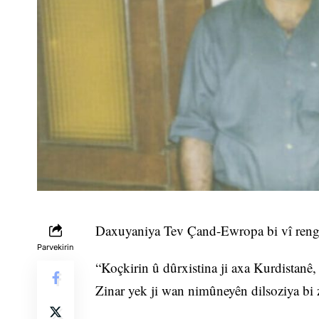
Daxuyaniya Tev Çand-Ewropa bi vî rengî
Parvekirin
“Koçkirin û dûrxistina ji axa Kurdistanê
Zinar yek ji wan nimûneyên dilsoziya bi