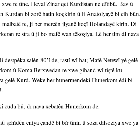
i xwe re tîne. Heval Zinar qet Kurdistan ne dîtibû. Bav û
n Kurdan bi zorê hatin koçkirin û li Anatolyayê bi cih bûn
i malbatê re, ji ber mercên jiyanê koçî Holandayê kirin. Di
keran re stra û ji bo mafê wan têkoşiya. Lê her tim di nava
i destpêka salên 80’î de, rastî wî hat; Mafê Netewî yê gelê
rkom û Koma Berxwedan re xwe gihand wî tiştê ku
diya gelê Kurd. Weke her hunermendekî Hunerkom êdî bi
ê.
kî cuda bû, di nava xebatên Hunerkom de.
û şehîdên eniya çandê bi bîr tînin û soza dilsoziya xwe ya