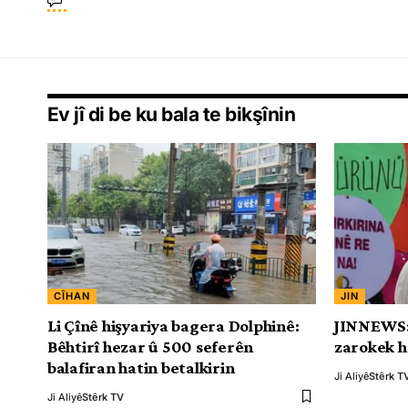
Ev jî di be ku bala te bikşînin
CÎHAN
JIN
Li Çînê hişyariya bagera Dolphinê:
JINNEWS: 
Bêhtirî hezar û 500 seferên
zarokek h
balafiran hatin betalkirin
Ji Aliyê
Stêrk T
Ji Aliyê
Stêrk TV