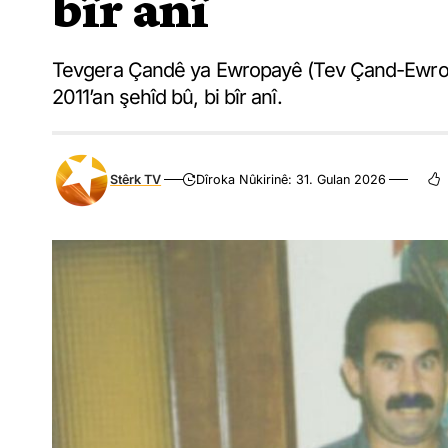
bîr anî
Tevgera Çandê ya Ewropayê (Tev Çand-Ewrop
2011’an şehîd bû, bi bîr anî.
Stêrk TV
Dîroka Nûkirinê: 31. Gulan 2026