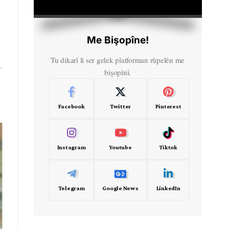
HD
00:00
Me Bişopîne!
Tu dikarî li ser gelek platforman rûpelên me
bişopînî.
Facebook
Twitter
Pinterest
Instagram
Youtube
Tiktok
Telegram
Google News
LinkedIn