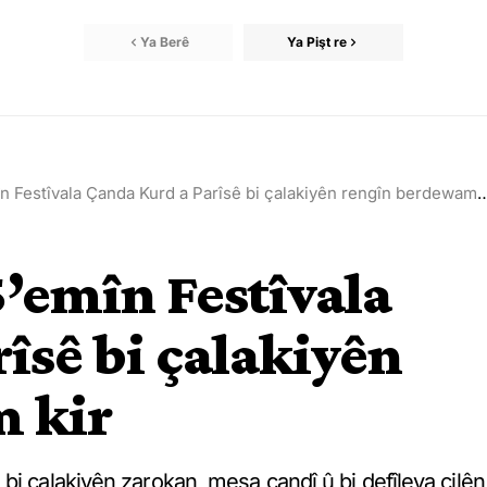
Ya Berê
Ya Pişt re
 Festîvala Çanda Kurd a Parîsê bi çalakiyên rengîn berdewam kir
’emîn Festîvala
îsê bi çalakiyên
 kir
bi çalakiyên zarokan, meşa çandî û bi defîleya cilên