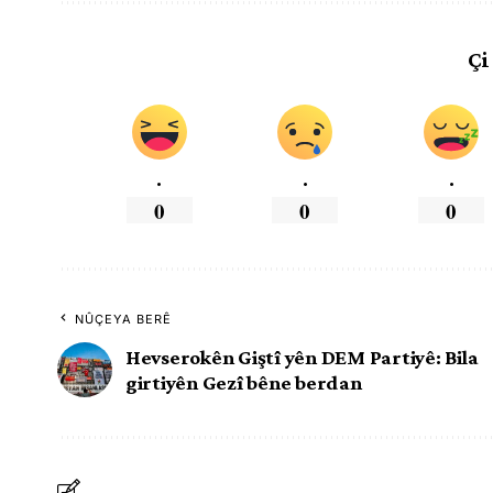
Çi
.
.
.
0
0
0
NÛÇEYA BERÊ
Hevserokên Giştî yên DEM Partiyê: Bila
girtiyên Gezî bêne berdan