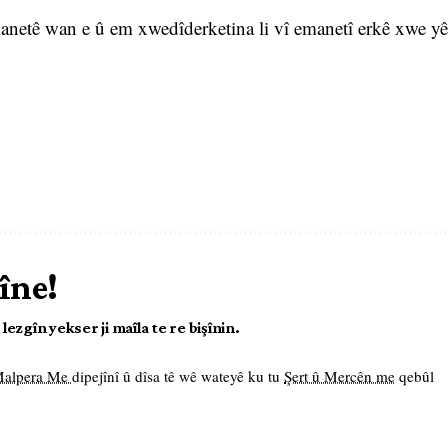
anetê wan e û em xwedîderketina li vî emanetî erkê xwe yê
îne!
ezgîn yekser ji maîla te re bişînin.
 Malpera Me
dipejînî û dîsa tê wê wateyê ku tu
Şert û Mercên me
qebûl