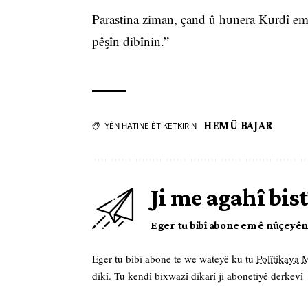
Parastina ziman, çand û hunera Kurdî em
pêşîn dibînin.”
HEMÛ BAJAR
YÊN HATINE ÊTÎKETKIRIN
Ji me agahî bist
Eger tu bibî abone em ê nûçeyên l
Eger tu bibî abone te we wateyê ku tu
Polîtikaya
dikî. Tu kendî bixwazî dikarî ji abonetiyê derkevî