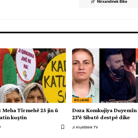
Nirxandinek Bike
ROJANE
Meha Tîrmehê 25 jin û
Doza Komkujiya Duyemîn 
atin kuştin
23’ê Sibatê destpê dike
V
Ji Aliyê
Stêrk TV