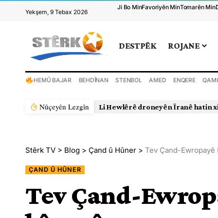
Ji Bo Min
Favoriyên Min
Tomarên Min
Yekşem, 9 Tebax 2026
DESTPÊK
ROJANE
HEMÛ BAJAR
BEHDÎNAN
STENBOL
AMED
ENQERE
QAMI
Nûçeyên Lezgîn
Li Hewlêrê droneyên Îranê hatin x
Stêrk TV
>
Blog
>
Çand û Hûner
>
Tev Çand-Ewropayê Ho
ÇAND Û HÛNER
Tev Çand-Ewropa