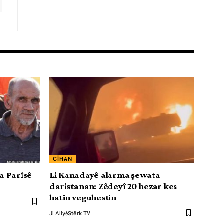
CÎHAN
a Parîsê
Li Kanadayê alarma şewata
daristanan: Zêdeyî 20 hezar kes
hatin veguhestin
Ji Aliyê
Stêrk TV