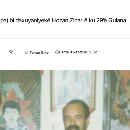
a) bi daxuyaniyekê Hozan Zinar ê ku 29’ê Gulana
Dema Xwendinê: 2 Dq.