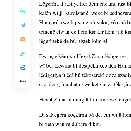
Lêgerîna li rastiyê her dem encama rast b
kalên wî ji Kurdistanê, weke bi sedhezara
Hîn çavê xwe li jiyanê nû vekir, vê carê b
temenê ciwan de hem kar kir hem jî ji kar
lêgerînekê de bû; tiştek kêm e!
Ew tiştê kêm ku Heval Zinar lêdigeriya, d
wî bû. Lewma bi destpêka xebatên Hune
lêdigeriya û êdî bû têkoşerekî doza aza
saz, deng û xebata xwe kete nava têkoşîn
Heval Zinar bi deng û hunera xwe renge
Di salvegera koçkirna wî de, em wî û hem
bi xeta wan re dubare dikin.