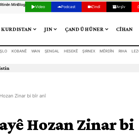
Dîtinên Min
Blog
Video
Podcast
Zindî
Arşîv
KURDISTAN
JIN
ÇAND Û HÛNER
CÎHAN
ŞLO
KOBANÊ
WAN
ŞENGAL
HESEKÊ
ŞIRNEX
MÊRDÎN
RIHA
LEZ
istin
zan Zinar bi bîr anî
yê Hozan Zinar bi