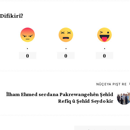
 Difikirî?
.
.
.
0
0
0
NÛÇEYA PIŞT RE
Îlham Ehmed serdana Pakrewangehên Şehîd
Refîq û Şehîd Seydo kir