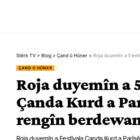
Stêrk TV
>
Blog
>
Çand û Hûner
>
Roja duyemîn a 5’emîn
ÇAND Û HÛNER
Roja duyemîn a 5
Çanda Kurd a Par
rengîn berdewam
Roja duyemîn a Festîvala Çanda Kurd a Parîsê 