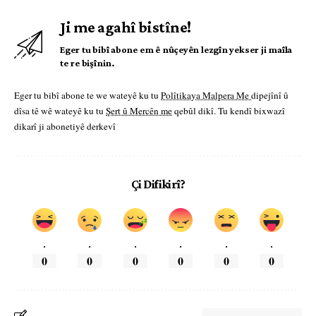
Ji me agahî bistîne!
Eger tu bibî abone em ê nûçeyên lezgîn yekser ji maîla
te re bişînin.
Eger tu bibî abone te we wateyê ku tu
Polîtikaya Malpera Me
dipejînî û
dîsa tê wê wateyê ku tu
Şert û Mercên me
qebûl dikî. Tu kendî bixwazî
dikarî ji abonetiyê derkevî
Çi Difikirî?
.
.
.
.
.
.
0
0
0
0
0
0