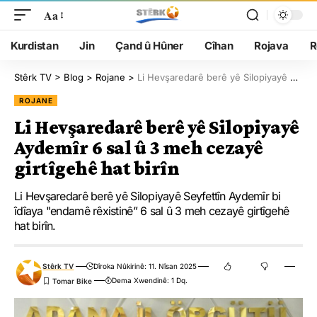
Aa
Kurdistan
Jin
Çand û Hûner
Cîhan
Rojava
R
Stêrk TV
>
Blog
>
Rojane
>
Li Hevşaredarê berê yê Silopiyayê Aydemîr 6 sal û 3 meh cezayê girtîgehê hat birîn
ROJANE
Li Hevşaredarê berê yê Silopiyayê
Aydemîr 6 sal û 3 meh cezayê
girtîgehê hat birîn
Li Hevşaredarê berê yê Silopiyayê Seyfettîn Aydemîr bi
îdîaya "endamê rêxistinê” 6 sal û 3 meh cezayê girtîgehê
hat birîn.
Stêrk TV
Dîroka Nûkirinê: 11. Nîsan 2025
Dema Xwendinê: 1 Dq.