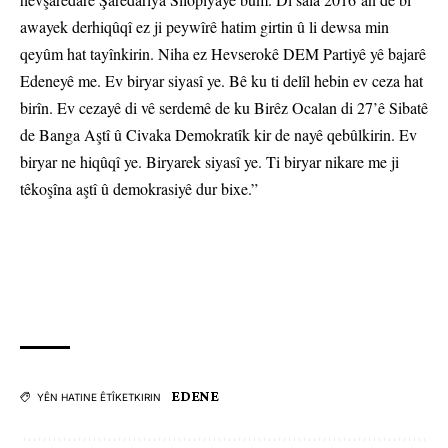
awayek derhiqûqî ez ji peywîrê hatim girtin û li dewsa min
qeyûm hat tayînkirin. Niha ez Hevserokê DEM Partiyê yê bajarê
Edeneyê me. Ev biryar siyasî ye. Bê ku ti delîl hebin ev ceza hat
birîn. Ev cezayê di vê serdemê de ku Birêz Ocalan di 27’ê Sibatê
de Banga Aştî û Civaka Demokratîk kir de nayê qebûlkirin. Ev
biryar ne hiqûqî ye. Biryarek siyasî ye. Ti biryar nikare me ji
têkoşîna aştî û demokrasiyê dur bixe.”
EDENE
YÊN HATINE ÊTÎKETKIRIN