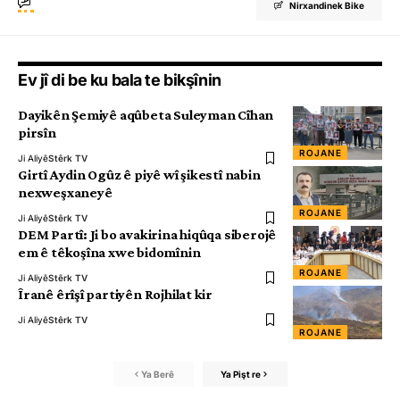
Nirxandinek Bike
Ev jî di be ku bala te bikşînin
Dayikên Şemiyê aqûbeta Suleyman Cîhan
pirsîn
ROJANE
Ji Aliyê
Stêrk TV
Girtî Aydin Ogûz ê piyê wî şikestî nabin
nexweşxaneyê
ROJANE
Ji Aliyê
Stêrk TV
DEM Partî: Ji bo avakirina hiqûqa siberojê
em ê têkoşîna xwe bidomînin
ROJANE
Ji Aliyê
Stêrk TV
Îranê êrîşî partiyên Rojhilat kir
Ji Aliyê
Stêrk TV
ROJANE
Ya Berê
Ya Pişt re