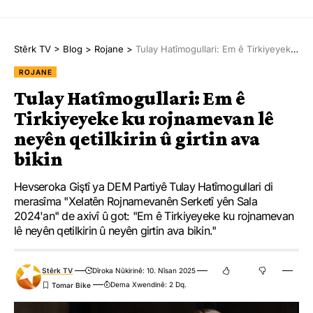
Stêrk TV
>
Blog
>
Rojane
>
Tulay Hatîmogullari: Em ê Tirkiyeyeke ku rojnamevan lê neyên qetilkirin û girtin ava bikin
ROJANE
Tulay Hatîmogullari: Em ê
Tirkiyeyeke ku rojnamevan lê
neyên qetilkirin û girtin ava
bikin
Hevseroka Giştî ya DEM Partiyê Tulay Hatîmogullari di
merasîma "Xelatên Rojnamevanên Serketî yên Sala
2024'an" de axivî û got: "Em ê Tirkiyeyeke ku rojnamevan
lê neyên qetilkirin û neyên girtin ava bikin."
Stêrk TV
Dîroka Nûkirinê: 10. Nîsan 2025
Dema Xwendinê: 2 Dq.