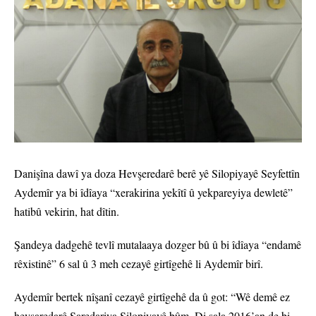
Danişîna dawî ya doza Hevşeredarê berê yê Silopiyayê Seyfettîn
Aydemîr ya bi îdîaya “xerakirina yekîtî û yekpareyiya dewletê”
hatibû vekirin, hat dîtin.
Şandeya dadgehê tevlî mutalaaya dozger bû û bi îdîaya “endamê
rêxistinê” 6 sal û 3 meh cezayê girtîgehê li Aydemîr birî.
Aydemîr bertek nîşanî cezayê girtîgehê da û got: “Wê demê ez
hevşaredarê Şaredariya Silopiyayê bûm. Di sala 2016’an de bi