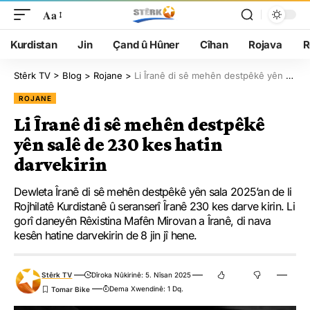
Aa
Kurdistan
Jin
Çand û Hûner
Cîhan
Rojava
R
Stêrk TV
>
Blog
>
Rojane
>
Li Îranê di sê mehên destpêkê yên salê de 230 kes hatin darvekirin
ROJANE
Li Îranê di sê mehên destpêkê
yên salê de 230 kes hatin
darvekirin
Dewleta Îranê di sê mehên destpêkê yên sala 2025’an de li
Rojhilatê Kurdistanê û seranserî Îranê 230 kes darve kirin. Li
gorî daneyên Rêxistina Mafên Mirovan a Îranê, di nava
kesên hatine darvekirin de 8 jin jî hene.
Stêrk TV
Dîroka Nûkirinê: 5. Nîsan 2025
Dema Xwendinê: 1 Dq.