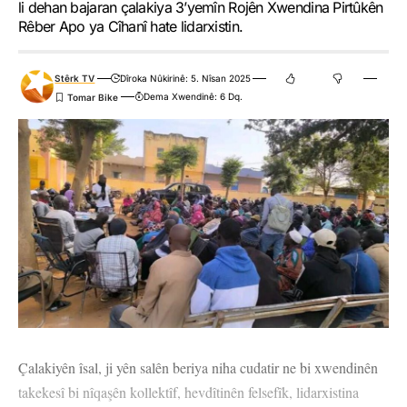
li dehan bajaran çalakiya 3’yemîn Rojên Xwendina Pirtûkên
Rêber Apo ya Cîhanî hate lidarxistin.
Stêrk TV
Dîroka Nûkirinê: 5. Nîsan 2025
Dema Xwendinê: 6 Dq.
Çalakiyên îsal, ji yên salên beriya niha cudatir ne bi xwendinên
takekesî bi nîqaşên kollektîf, hevdîtinên felsefîk, lidarxistina