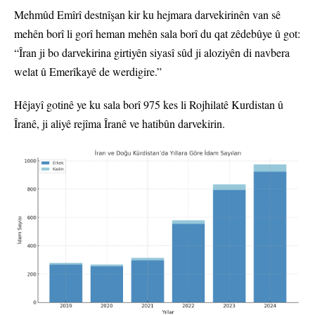
Mehmûd Emîrî destnîşan kir ku hejmara darvekirinên van sê
mehên borî li gorî heman mehên sala borî du qat zêdebûye û got:
“Îran ji bo darvekirina girtiyên siyasî sûd ji aloziyên di navbera
welat û Emerîkayê de werdigire.”
Hêjayî gotinê ye ku sala borî 975 kes li Rojhilatê Kurdistan û
Îranê, ji aliyê rejîma Îranê ve hatibûn darvekirin.