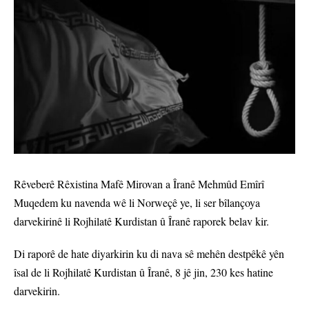
Rêveberê Rêxistina Mafê Mirovan a Îranê Mehmûd Emîrî
Muqedem ku navenda wê li Norweçê ye, li ser bîlançoya
darvekirinê li Rojhilatê Kurdistan û Îranê raporek belav kir.
Di raporê de hate diyarkirin ku di nava sê mehên destpêkê yên
îsal de li Rojhilatê Kurdistan û Îranê, 8 jê jin, 230 kes hatine
darvekirin.