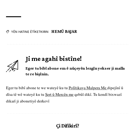
HEMÛ BAJAR
YÊN HATINE ÊTÎKETKIRIN
Ji me agahî bistîne!
Eger tu bibî abone em ê nûçeyên lezgîn yekser ji maîla
te re bişînin.
Eger tu bibî abone te we wateyê ku tu
Polîtikaya Malpera Me
dipejînî û
dîsa tê wê wateyê ku tu
Şert û Mercên me
qebûl dikî. Tu kendî bixwazî
dikarî ji abonetiyê derkevî
Çi Difikirî?