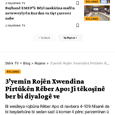
ROJANE
Ji Aliyê
Stêrk TV
Bayhanê EMEP’î: Bêyî naskirina mafên
neteweyî yên Kurdan tu tişt çareser
nabe
ROJANE
Ji Aliyê
Stêrk TV
Ya Berê
Ya Pişt re
Stêrk TV
>
Blog
>
Rojane
>
3’yemîn Rojên Xwendina Pirtûkên Rêber Apo: Ji têkoşînê ber bi diyalogê ve
ROJANE
3’yemîn Rojên Xwendina
Pirtûkên Rêber Apo: Ji têkoşînê
ber bi diyalogê ve
Bi wesîleya rojbûna Rêber Apo di navbera 4-10’ê Nîsanê de
bi beşdarbûna bi sedan sazî û koman li pênc parzemînan û