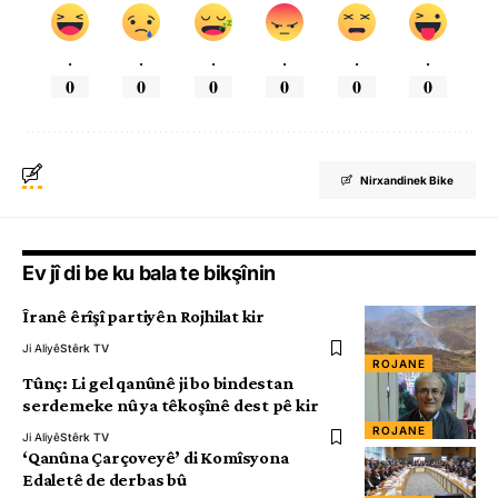
.
.
.
.
.
.
0
0
0
0
0
0
Nirxandinek Bike
Ev jî di be ku bala te bikşînin
Îranê êrîşî partiyên Rojhilat kir
Ji Aliyê
Stêrk TV
ROJANE
Tûnç: Li gel qanûnê ji bo bindestan
serdemeke nû ya têkoşînê dest pê kir
ROJANE
Ji Aliyê
Stêrk TV
‘Qanûna Çarçoveyê’ di Komîsyona
Edaletê de derbas bû