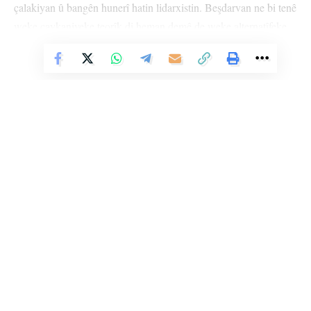
çalakiyan û bangên hunerî hatin lidarxistin. Beşdarvan ne bi tenê
weke çavkaniyeke teorîk di heman demê de weke alternatîfeke
gengaz xwedî li fikrên Rêber Apo derketin.
Vê Nûçeyê Bixwîne
ÇALAKIYÊN LI BAJARÊN EWROPAYÊ
Li Ser Şopa Heqîqetê
Stêrk TV ji sala 2009an ve di warên siyasî, civakî, çandî û hunerî de
weşanê dike. Bi nêrîna azadiya jinê û avakirina civakeke demokratîk,
Stêrk TV xebatên civakî, çandî, hunerî, dîrokî, aborî û yên jîngehê
dimeşîne. Di çarçoveya parastin û pêşxistina çand û zimanê Kurdî de, bi
Marsîlya – Fransa
zaravayên Kurmancî, Soranî, Kirmanckî û Hewramî nûçe û bernameyên
cûrbicûr amade dike û diweşîne. Stêrk TV xizmetê li çand û hunera
Kurdî dike.