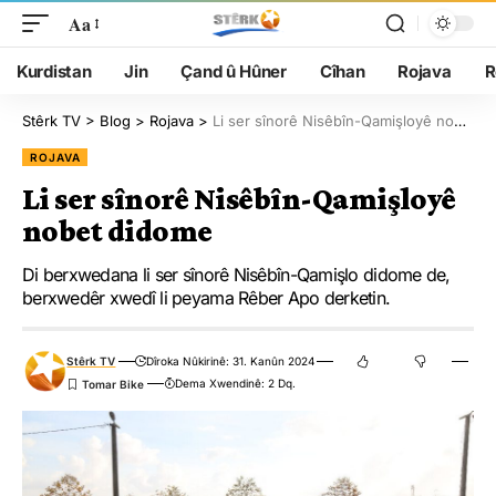
Aa
Kurdistan
Jin
Çand û Hûner
Cîhan
Rojava
R
Stêrk TV
>
Blog
>
Rojava
>
Li ser sînorê Nisêbîn-Qamişloyê nobet didome
ROJAVA
Li ser sînorê Nisêbîn-Qamişloyê
nobet didome
Di berxwedana li ser sînorê Nisêbîn-Qamişlo didome de,
berxwedêr xwedî li peyama Rêber Apo derketin.
Stêrk TV
Dîroka Nûkirinê: 31. Kanûn 2024
Dema Xwendinê: 2 Dq.