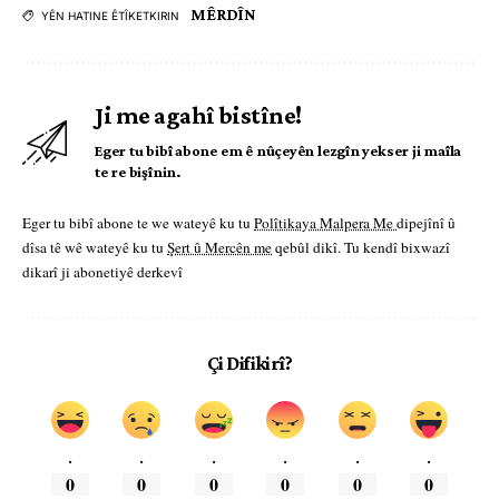
MÊRDÎN
YÊN HATINE ÊTÎKETKIRIN
Ji me agahî bistîne!
Eger tu bibî abone em ê nûçeyên lezgîn yekser ji maîla
te re bişînin.
Eger tu bibî abone te we wateyê ku tu
Polîtikaya Malpera Me
dipejînî û
dîsa tê wê wateyê ku tu
Şert û Mercên me
qebûl dikî. Tu kendî bixwazî
dikarî ji abonetiyê derkevî
Çi Difikirî?
.
.
.
.
.
.
0
0
0
0
0
0