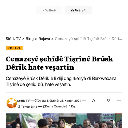
Ya Berê
Ya Pişt re
Stêrk TV
>
Blog
>
Rojava
>
Cenazeyê şehîdê Tişrînê Brûsk Dêrik hate veşartin
ROJAVA
Cenazeyê şehîdê Tişrînê Brûsk
Dêrik hate veşartin
Cenazeyê Brûsk Dêrik ê li dijî dagirkeriyê di Berxwedana
Tişrînê de şehîd bû, hate veşartin.
Stêrk TV
Dîroka Nûkirinê: 31. Kanûn 2024
Dema Xwendinê: 1 Dq.