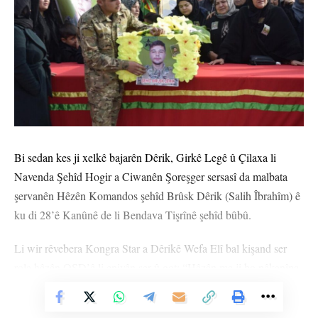
Bi sedan kes ji xelkê bajarên Dêrik, Girkê Legê û Çilaxa li
Navenda Şehîd Hogir a Ciwanên Şoreşger sersasî da malbata
şervanên Hêzên Komandos şehîd Brûsk Dêrik (Salih Îbrahîm) ê
ku di 28’ê Kanûnê de li Bendava Tişrînê şehîd bûbû.
Li wir rêvebera Kongra Star a Dêrikê Wefa Elî bal kişand ser
rola hêzên QSD’ê li eniyên şer û got: “Hêzên me ji bo pêkanîna
azadî û îstîqrarê ji gelên Bakur û Rojhilatê Sûriyeyê re bûne pira
Vê Nûçeyê Bixwîne
ewlehiyê.”