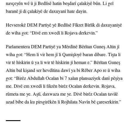
navçeyên wê û ji Bedlîsê hatin beşdarî çalakiyê bûn. Li gel
baranê jî di çalakiyê de daxuyanî hate dayin.
Hevserokê DEM Partiyê yê Bedlîsê Fîkret Bîrlîk di daxuyaniyê
de wiha got: “Divê em xwedî li Rojava derkevin.”
Parlamentera DEM Partiyê ya Mêrdînê Bêrîtan Guneş Altin jî
wiha got: “Hem li vir hem jî li Qamişloyê baran dibare. Tişta li
vir tê hîskirin û ya li wir tê hîskirin jî heman e.” Bêrîtan Guneş
Altin bal kişand ser hevdîtina dawî ya bi Rêber Apo re û wiha
got: “Birêz Abdullah Ocalan bi 7 xalan plansaziyek danî pêşiya
me. Divê em xwedî li fikrên birêz Ocalan derkevin. Rojava,
rûmeta me ye. Aştî, daxwaza me ye. Divê birêz Ocalan tavilê
azad bibe da ku pirsgirêkên li Rojhilata Navîn bê çareserkirin.”