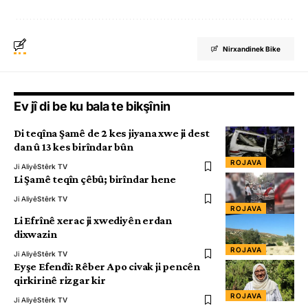
Nirxandinek Bike
Ev jî di be ku bala te bikşînin
Di teqîna Şamê de 2 kes jiyana xwe ji dest
dan û 13 kes birîndar bûn
ROJAVA
Ji Aliyê
Stêrk TV
Li Şamê teqîn çêbû; birîndar hene
Ji Aliyê
Stêrk TV
ROJAVA
Li Efrînê xerac ji xwediyên erdan
dixwazin
ROJAVA
Ji Aliyê
Stêrk TV
Eyşe Efendî: Rêber Apo civak ji pencên
qirkirinê rizgar kir
ROJAVA
Ji Aliyê
Stêrk TV