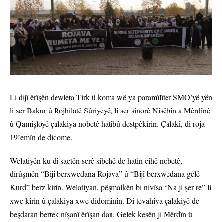
Li dijî êrîşên dewleta Tirk û koma wê ya paramîlîter SMO’yê yên
li ser Bakur û Rojhilatê Sûriyeyê, li ser sînorê Nisêbîn a Mêrdînê
û Qamişloyê çalakiya nobetê hatibû destpêkirin. Çalakî, di roja
19’emîn de didome.
Welatiyên ku di saetên serê sibehê de hatin cihê nobetê,
dirûşmên “Bijî berxwedana Rojava” û “Bijî berxwedana gelê
Kurd” berz kirin. Welatiyan, pêşmalkên bi nivîsa “Na ji şer re” li
xwe kirin û çalakiya xwe didomînin. Di tevahiya çalakiyê de
beşdaran bertek nîşanî êrîşan dan. Gelek kesên ji Mêrdîn û