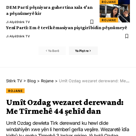
ROJANE
DEM Partî pêşniyara guhertina xala 4’an
a pêşnûmeyê kir
ROJANE
Ji Aliyê
Stêrk TV
Yenî Partî: Em ê tevî kêmasiyan piştgirî bidin pêşnûmeyê
Ji Aliyê
Stêrk TV
Ya Berê
Ya Pişt re
Stêrk TV
>
Blog
>
Rojane
>
Umît Ozdag wezaret derewand: Me Tîrmehê 44 şehîd dan
ROJANE
Umît Ozdag wezaret derewand:
Me Tîrmehê 44 şehîd dan
Umît Ozdag dewleta Tirk derewand ku hewl dide
windahiyên xwe yên li hemberî gerîla veşêre. Wezaretê îdîa
kiribû ku meha Tîrmehê 3 leşker mirine, lê belê Ozdag