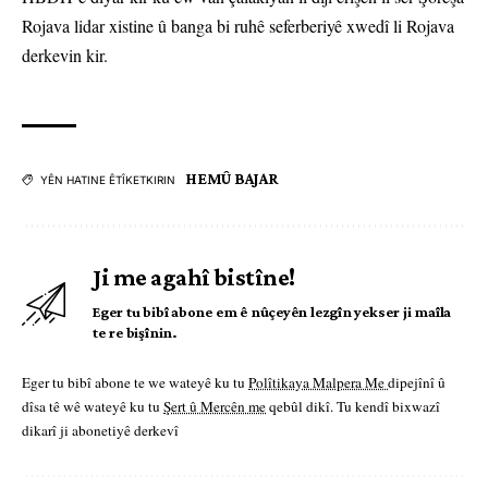
Rojava lidar xistine û banga bi ruhê seferberiyê xwedî li Rojava
derkevin kir.
HEMÛ BAJAR
YÊN HATINE ÊTÎKETKIRIN
Ji me agahî bistîne!
Eger tu bibî abone em ê nûçeyên lezgîn yekser ji maîla
te re bişînin.
Eger tu bibî abone te we wateyê ku tu
Polîtikaya Malpera Me
dipejînî û
dîsa tê wê wateyê ku tu
Şert û Mercên me
qebûl dikî. Tu kendî bixwazî
dikarî ji abonetiyê derkevî