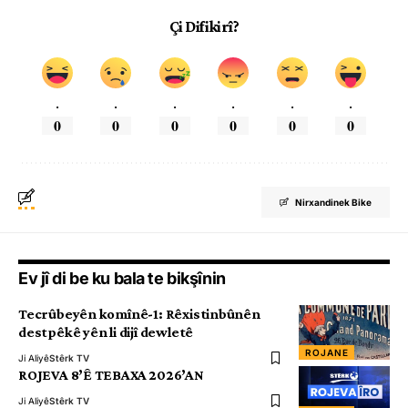
Çi Difikirî?
.
.
.
.
.
.
0
0
0
0
0
0
Nirxandinek Bike
Ev jî di be ku bala te bikşînin
Tecrûbeyên komînê-1: Rêxistinbûnên
destpêkê yên li dijî dewletê
ROJANE
Ji Aliyê
Stêrk TV
ROJEVA 8’Ê TEBAXA 2026’AN
Ji Aliyê
Stêrk TV