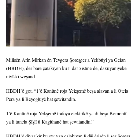
Milîsên Arîn Mîrkan ên Tevgera Şoreşger a Yekbûyî ya Gelan
(HBDH), der barê çalakiyên ku li dar xistine de, daxuyaniyeke
nivîskî weşand.
HBDH’ê got, “1’ê Kanûnê roja Yekşemê beşa alavan a li Otela
Pera ya li Beyogluyê hat şewitandin.
1’ê Kanûnê roja Yekşemê trafoya elektrîkê ya di beşa Bomontî
ya li tunela Şîşlî û Kagithanê hat şewitandin.”
HBDH’ê diyar kir ku ew van çalakiyan li dijî êrîşên li ser Şoreşa