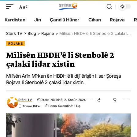
Aa
Kurdistan
Jin
Çand û Hûner
Cîhan
Rojava
R
Stêrk TV
>
Blog
>
Rojane
>
Milîsên HBDH’ê li Stenbolê 2 çalakî lidar xistin
ROJANE
Milîsên HBDH’ê li Stenbolê 2
çalakî lidar xistin
Milîsên Arîn Mîrkan ên HBDH’ê li dijî êrîşên li ser Şoreşa
Rojava li Stenbolê 2 çalakî lidar xistin.
Stêrk TV
Dîroka Nûkirinê: 2. Kanûn 2024
Dema Xwendinê: 1 Dq.