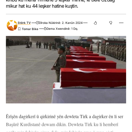
mikur hat ku 44 leşker hatine kuştin.
Stêrk TV
Dîroka Nûkirinê: 2. Kanûn 2024
Dema Xwendinê: 1 Dq.
Êrîşên dagirkerî û qirkirinê yên dewleta Tirk a dagirker ên li ser
Başûrê Kurdistanê dewam dikin. Dewleta Tirk ku li hemberî