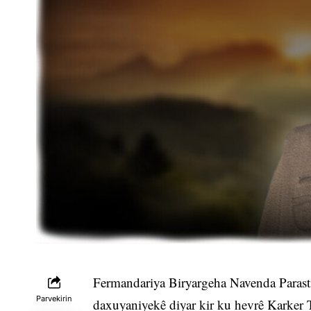
Fermandariya Biryargeha Navenda Parasti
Parvekirin
daxuyaniyekê diyar kir ku hevrê Karker 