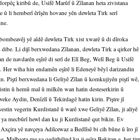
orpêç kiribû de, Usifê Marûf û Zîlanan heta zivistana
e û li hemberî êrîşên hovane yên dewleta Tirk serî
ine.
bombeavêj yê aîdê dewleta Tirk xist xwarê û di dîroka
ibe. Li dijî berxwedana Zîlanan, dewleta Tirk a qirker hê
îlan de navdarên eşîrê di serî de Elî Beg, Welî Beg û Usifê
e. Her wiha hin endamên eşîrê li Edeneyê bêyî darizandin
rin. Piştî berxwedana li Geliyê Zîlan û komkujiyên piştî wê,
xistin û hemû mal û milkên wan hatin desteserkirin û
ke Aydin, Denîzlî û Tekirdagê hatin kirin. Piştre jî
stin vegerin Kurdistanê û warê xwe Geliyê Zîlan, ji aliyê
ê ya mecbûrî hewl dan ku ji Kurdistanê qut bikin. Ev
xçira yê navçeya Adilcewaz a Bedlîsê bi cih bûne û îro jî
ine. Malbaata me ya qedirbilind ku ji eşîra Bekiran e, her ti