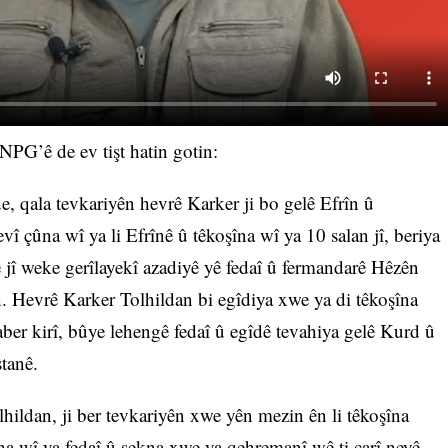
PG’ê de ev tişt hatin gotin:
, qala tevkariyên hevrê Karker ji bo gelê Efrîn û
î çûna wî ya li Efrînê û têkoşîna wî ya 10 salan jî, beriya
jî weke gerîlayekî azadiyê yê fedaî û fermandarê Hêzên
. Hevrê Karker Tolhildan bi egîdiya xwe ya di têkoşîna
raber kirî, bûye lehengê fedaî û egîdê tevahiya gelê Kurd û
tanê.
hildan, ji ber tevkariyên xwe yên mezin ên li têkoşîna
na wî ya fedaî û sekna xwe ya qehremanî wê ti carî neyê