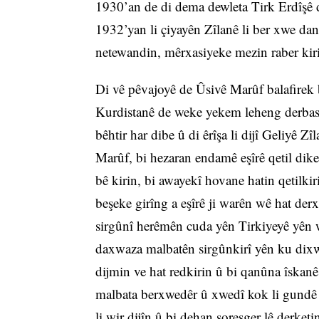
1930’an de di dema dewleta Tirk Erdîşê d
1932’yan li çiyayên Zîlanê li ber xwe dan
netewandin, mêrxasiyeke mezin raber kir
Di vê pêvajoyê de Ûsivê Marûf balafirek 
Kurdistanê de weke yekem leheng derbas d
bêhtir har dibe û di êrîşa li dijî Geliyê Z
Marûf, bi hezaran endamê eşîrê qetil dik
bê kirin, bi awayekî hovane hatin qetilki
beşeke girîng a eşîrê ji warên wê hat der
sirgûnî herêmên cuda yên Tirkiyeyê yên we
daxwaza malbatên sirgûnkirî yên ku dixwe
dijmin ve hat redkirin û bi qanûna îskan
malbata berxwedêr û xwedî kok li gundê A
li wir dijîn û bi dehan şoreşger lê derket