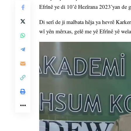
Efrînê ye di 10’ê Hezîrana 2023’yan de gi
Di serî de ji malbata hêja ya hevrê Kark
wî yên mêrxas, gelê me yê Efrînê yê wela