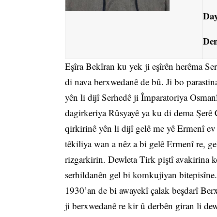
Day
Dem
Eşîra Bekîran ku yek ji eşîrên herêma Ser
di nava berxwedanê de bû. Ji bo parastina 
yên li dijî Serhedê ji Împaratoriya Osmanî
dagirkeriya Rûsyayê ya ku di dema Şerê 
qirkirinê yên li dijî gelê me yê Ermenî 
têkiliya wan a nêz a bi gelê Ermenî re, ge
rizgarkirin. Dewleta Tirk piştî avakirina 
serhildanên gel bi komkujiyan bitepisîne. 
1930’an de bi awayekî çalak beşdarî Be
ji berxwedanê re kir û derbên giran li dew