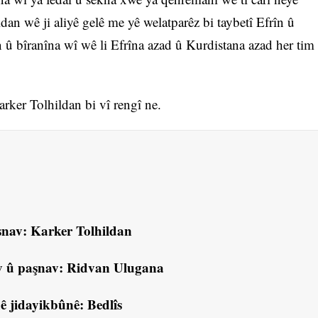
dan wê ji aliyê gelê me yê welatparêz bi taybetî Efrîn û
û bîranîna wî wê li Efrîna azad û Kurdistana azad her tim
ker Tolhildan bi vî rengî ne.
nav: Karker Tolhildan
 û paşnav: Ridvan Ulugana
ê jidayikbûnê: Bedlîs