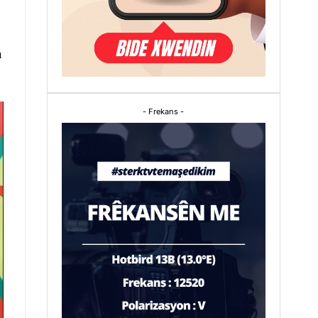
n
- Frekans -