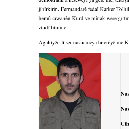
jibîrkirin. Fermandarê fedaî Karker Tolhil
hemû ciwanên Kurd ve mînak were girtin 
zindî bimîne.
Agahiyên li ser nasnameya hevrêyê me Kar
Nas
Nav
Cih