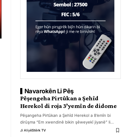
Navarokên Li Pêş
Pêşengeha Pirtûkan a Şehîd
Herekol di roja 3’yemîn de didome
Pêşangeha Pirtûkan a Şehîd Herekol a 8’emîn bi
dirûşma “Em xwendinê bikin şêweyekî jiyanê” li
…
Ji Aliyê
Stêrk TV