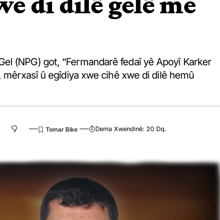
we di dilê gelê me
el (NPG) got, “Fermandarê fedaî yê Apoyî Karker
, mêrxasî û egîdiya xwe cihê xwe di dilê hemû
Dema Xwendinê: 20 Dq.