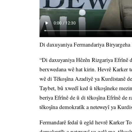
Di daxuyaniya Fermandariya Biryargeha N
“Di daxuyaniya Hêzên Rizgariya Efrînê de
berxwedana wê hat kirin. Hevrê Karker tev
wê di Têkoşîna Azadiyê ya Kurdistanê de 
Taybet, bû xwedî ked û têkoşîneke mezin
beriya Efrînê de û di têkoşîna Efrînê de 
têkoşîna demokratîk a neteweyî ya Kurdis
Fermandarê fedaî û egîd hevrê Karker Tol
demokratîk a neteweyî ya gelê me, têkoşî