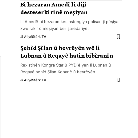
Bi hezaran Amedî li dijî
desteserkirinê meşiyan
Li Amedê bi hezaran kes astengiya polîsan ji pêşiya
xwe rakir û meşiyan ber şaredariyê.
Ji Aliyê
Stêrk TV
Şehîd Şîlan û hevrêyên wê li
Lubnan û Reqayê hatin bibîranîn
Rêxistinên Kongra Star û PYDˊê yên li Lubnan û
Reqayê şehîd Şîlan Kobanê û hevrêyên
…
Ji Aliyê
Stêrk TV