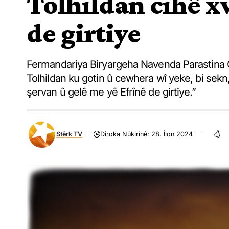
Tolhildan cihê x
de girtiye
Fermandariya Biryargeha Navenda Parastina G
Tolhildan ku gotin û cewhera wî yeke, bi sekn
şervan û gelê me yê Efrînê de girtiye.”
Stêrk TV
Dîroka Nûkirinê: 28. Îlon 2024