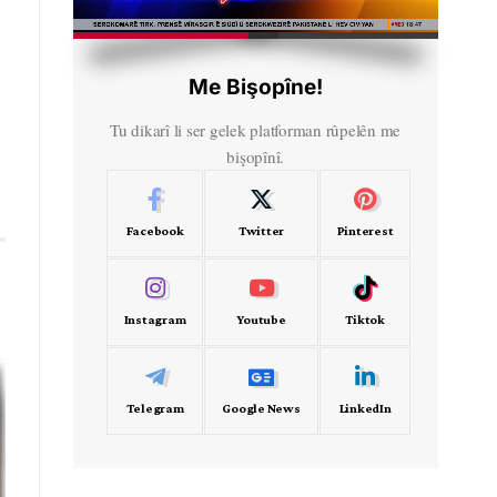
HD
00:38
Me Bişopîne!
Tu dikarî li ser gelek platforman rûpelên me
bişopînî.
Facebook
Twitter
Pinterest
Instagram
Youtube
Tiktok
Telegram
Google News
LinkedIn