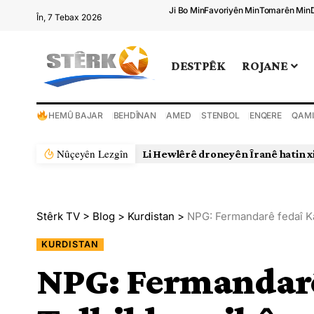
Ji Bo Min
Favoriyên Min
Tomarên Min
În, 7 Tebax 2026
DESTPÊK
ROJANE
HEMÛ BAJAR
BEHDÎNAN
AMED
STENBOL
ENQERE
QAMI
Nûçeyên Lezgîn
Stêrk TV
>
Blog
>
Kurdistan
>
NPG: Fermandarê fedaî Kar
KURDISTAN
NPG: Fermandarê