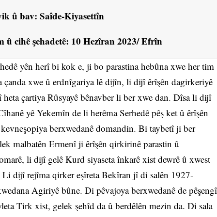
ik û bav: Saîde-Kiyasettîn
 û cihê şehadetê: 10 Hezîran 2023/ Efrîn
hedê yên herî bi kok e, ji bo parastina hebûna xwe her tim
çanda xwe û erdnîgariya lê dijîn, li dijî êrîşên dagirkeriyê
 heta çartiya Rûsyayê bênavber li ber xwe dan. Dîsa li dijî
Cîhanê yê Yekemîn de li herêma Serhedê pêş ket û êrîşên
ev kevneşopiya berxwedanê domandin. Bi taybetî ji ber
lek malbatên Ermenî ji êrîşên qirkirinê parastin û
komarê, li dijî gelê Kurd siyaseta înkarê xist dewrê û xwest
Li dijî rejîma qirker eşîreta Bekîran jî di salên 1927-
rxwedana Agiriyê bûne. Di pêvajoya berxwedanê de pêşengî
leta Tirk xist, gelek şehîd da û berdêlên mezin da. Di sala