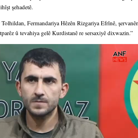
hîşt şehadetê.
er Tolhildan, Fermandariya Hêzên Rizgariya Efrînê, şervanê
tparêz û tevahiya gelê Kurdistanê re sersaxiyê dixwazin.”