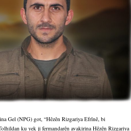
na Gel (NPG) got, “Hêzên Rizgariya Efrînê, bi
Tolhildan ku yek ji fermandarên avakirina Hêzên Rizgariya