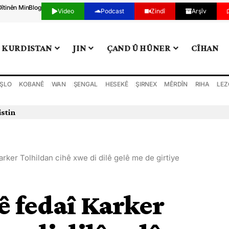
Dîtinên Min
Blog
Video
Podcast
Zindî
Arşîv
KURDISTAN
JIN
ÇAND Û HÛNER
CÎHAN
ŞLO
KOBANÊ
WAN
ŞENGAL
HESEKÊ
ŞIRNEX
MÊRDÎN
RIHA
LEZ
ker Tolhildan cihê xwe di dilê gelê me de girtiye
 fedaî Karker