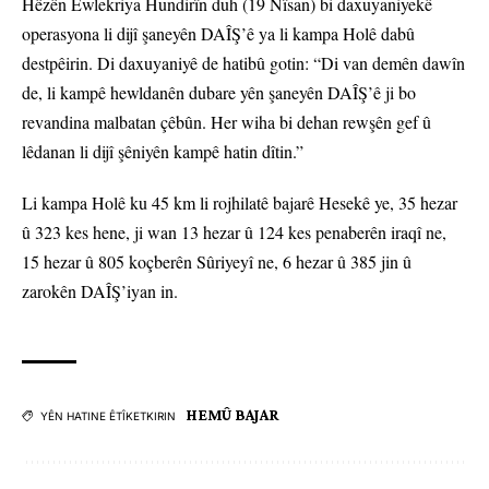
Hêzên Ewlekriya Hundirîn duh (19 Nîsan) bi daxuyaniyekê
operasyona li dijî şaneyên DAÎŞ’ê ya li kampa Holê dabû
destpêirin. Di daxuyaniyê de hatibû gotin: “Di van demên dawîn
de, li kampê hewldanên dubare yên şaneyên DAÎŞ’ê ji bo
revandina malbatan çêbûn. Her wiha bi dehan rewşên gef û
lêdanan li dijî şêniyên kampê hatin dîtin.”
Li kampa Holê ku 45 km li rojhilatê bajarê Hesekê ye, 35 hezar
û 323 kes hene, ji wan 13 hezar û 124 kes penaberên iraqî ne,
15 hezar û 805 koçberên Sûriyeyî ne, 6 hezar û 385 jin û
zarokên DAÎŞ’iyan in.
HEMÛ BAJAR
YÊN HATINE ÊTÎKETKIRIN