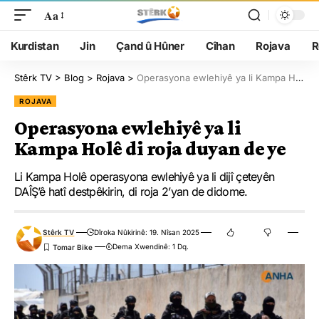
Aa
Kurdistan
Jin
Çand û Hûner
Cîhan
Rojava
R
Stêrk TV
>
Blog
>
Rojava
>
Operasyona ewlehiyê ya li Kampa Holê di roja duyan de ye
ROJAVA
Operasyona ewlehiyê ya li
Kampa Holê di roja duyan de ye
Li Kampa Holê operasyona ewlehiyê ya li dijî çeteyên
DAÎŞ’ê hatî destpêkirin, di roja 2’yan de didome.
Stêrk TV
Dîroka Nûkirinê: 19. Nîsan 2025
Dema Xwendinê: 1 Dq.