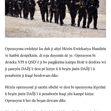
Operasyona ewlehiyê ku duh ji aliyê Hêzên Ewlekariya Hundirîn
ve hatibû destpêkirin, di roja duyemîn de ye. Operasyon bi
desteka YPJ û QSD’ê ji bo paqijkirina kampa Holê û derdora wê
ji şaneyên DAÎŞ’ê dest pê kiriye û li beşên jinên DAÎŞ’î û
penaberên ji Iraqê berdewam dike.
Hêzên operasyonê ji saetên sibehê ve dest bi operasyona lêgerînê
li beşên jinên DAÎŞ’î û penaberên Iraqî yên kampê kiriye.
Operasyon li her du beşan dewam dike.