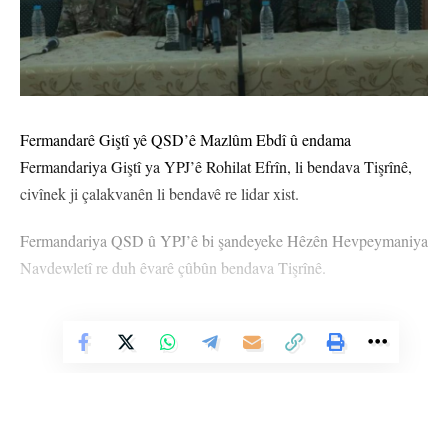
Fermandarê Giştî yê QSD’ê Mazlûm Ebdî û endama
Fermandariya Giştî ya YPJ’ê Rohilat Efrîn, li bendava Tişrînê,
civînek ji çalakvanên li bendavê re lidar xist.
Fermandariya QSD û YPJ’ê bi şandeyeke Hêzên Hevpeymaniya
Navdewletî re duh êvarê çûbûn bendava Tişrînê.
Mazlûm Ebdî û Rohilat Efrîn berxwedana lehengiyê ya gelên
Bakur û Rojhilatê Sûriyeyê ya ji bo parastina destkeftiyên şoreşê,
Vê Nûçeyê Bixwîne
silav kirin.
Hate destnîşankirin ku divê her her kes milên xwe bidin hev û ji
bo avakirina welatekî aram û ewle ku tê de hemû welatî bi