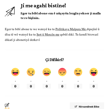
Ji me agahî bistîne!
Eger tu bibî abone em ê nûçeyên lezgîn yekser ji maîla
te re bişînin.
Eger tu bibî abone te we wateyê ku tu
Polîtikaya Malpera Me
dipejînî û
dîsa tê wê wateyê ku tu
Şert û Mercên me
qebûl dikî. Tu kendî bixwazî
dikarî ji abonetiyê derkevî
Çi Difikirî?
.
.
.
.
.
.
0
0
0
0
0
0
Nirxandinek Bike