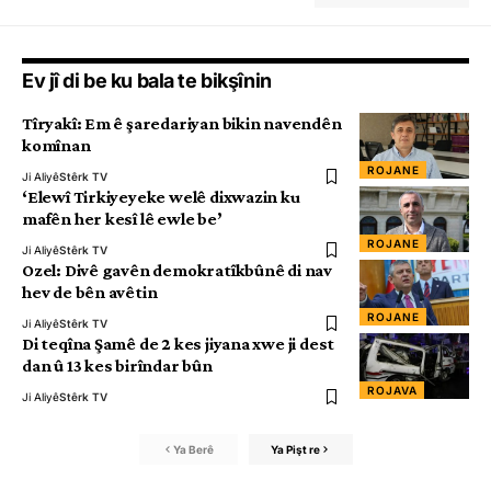
Ev jî di be ku bala te bikşînin
Tîryakî: Em ê şaredariyan bikin navendên
komînan
ROJANE
Ji Aliyê
Stêrk TV
‘Elewî Tirkiyeyeke welê dixwazin ku
mafên her kesî lê ewle be’
ROJANE
Ji Aliyê
Stêrk TV
Ozel: Divê gavên demokratîkbûnê di nav
hev de bên avêtin
ROJANE
Ji Aliyê
Stêrk TV
Di teqîna Şamê de 2 kes jiyana xwe ji dest
dan û 13 kes birîndar bûn
ROJAVA
Ji Aliyê
Stêrk TV
Ya Berê
Ya Pişt re