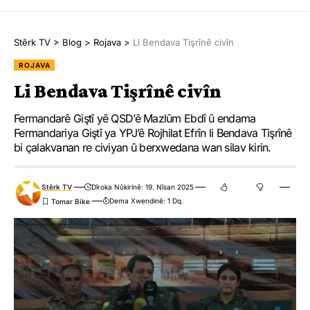
Stêrk TV
>
Blog
>
Rojava
>
Li Bendava Tişrînê civîn
ROJAVA
Li Bendava Tişrînê civîn
Fermandarê Giştî yê QSD’ê Mazlûm Ebdî û endama
Fermandariya Giştî ya YPJ’ê Rojhilat Efrîn li Bendava Tişrînê
bi çalakvanan re civiyan û berxwedana wan silav kirin.
Stêrk TV
Dîroka Nûkirinê: 19. Nîsan 2025
Dema Xwendinê: 1 Dq.