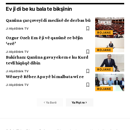
Ev jî di be ku bala te bikşînin
Qanûna çarçoveyî di meclisê de derbas bû
Ji Aliyê
Stêrk TV
ROJANE
Ozgur Ozel: Em ê ji vê qanûnê re bêjin
‘erê’
ROJANE
Ji Aliyê
Stêrk TV
Bakirhan: Qanûna gava yekem e ku Kurd
tevlî hiqûqê dibin
ROJANE
Ji Aliyê
Stêrk TV
Wêneyê Rêber Apo yê bi malbata wî re
Ji Aliyê
Stêrk TV
ROJANE
Ya Berê
Ya Pişt re