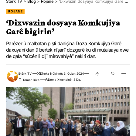
Stêrk TV
>
Blog
>
Rojane
>
‘Dixwazin dosyaya Komkujiya Garê bigirin’
ROJANE
‘Dixwazin dosyaya Komkujiya
Garê bigirin’
Parêzer û malbatan piştî danişîna Doza Komkujiya Garê
daxuyanî dan û bertek nîşanî dozgerê ku di mutalaaya xwe
de qala “sûcên li dijî mirovahiyê” nekirî dan.
Stêrk TV
Dîroka Nûkirinê: 3. Gulan 2024
Dema Xwendinê: 3 Dq.