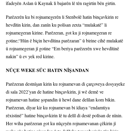
îfadeyên Aslan û Kaynak li bajarên lê tên ragirtin bên girtin.
Parêzerên ku bi rojnamegerên li Stenbolê hatin binçavkirin re
hevdîtin kirin, dan zanîn ku polîsan zexta “mulakatê” li
rojnamegeran kirine. Parêzeran, got ku ji rojnamegeran re
gotine;“Hûn ê biçin hevdîtina parêzaran” û birine cihê mulakatê
û rojnamegeran jî gotine “Em beriya parêzerên xwe hevdîtinê
nakin” û ev yek red kirine.
NÛÇE WEKE SÛC HATIN NÎŞANDAN
Parêzeran destnîşan kirin ku rojnamevan di çarçoveya dosyayeke
di sala 2022’yan de hatine binçavkirin, ji wê demê ve
rojnamevan hatine şopandin û hewl dane delîlan kom bikin.
Parêzeran, diyar kir ku rojnamevan bi îdiaya “endamtiya
rêxistinê” hatine binçavkirin lê tu delîl di destê polîsan de nînin.
Her wiha parêzeran got ku nûçeyên rojnamevanan çêkirin jî