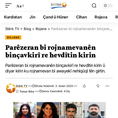
Aa
Kurdistan
Jin
Çand û Hûner
Cîhan
Rojava
R
Stêrk TV
>
Blog
>
Rojane
>
Parêzeran bi rojnamevanên binçavkirî re hevdîtin kirin
ROJANE
Parêzeran bi rojnamevanên
binçavkirî re hevdîtin kirin
Parêzeran bi rojnamevanên binçavkirî re hevdîtin kirin û
diyar kirin ku rojnamevan bi awayekî nehiqûqî tên girtin.
Stêrk TV
Dîroka Nûkirinê: 3. Gulan 2024
Dema Xwendinê: 4 Dq.