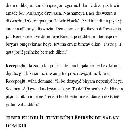
dixin û dibêjin; ‘em ê li qata jor lêgerînê bikin lê divê yek li wir
amade be.’ Alîkariyê dixwazin. Nasnameya Enes dixwazin û
dixwazin derkeve qata jor. Li wir bîstekê tê sekinandin û piştre ji
cîranan alîkariyê dixwazin. Dema ew tên jî dikevin daîreya qata
jor. Berê kamerayê didin rûyê Enes û jê re dibêjin ‘derheqê de
biryara binçavkirinê heye, lewma em te binçav dikin.’ Piştre jî li
qata jor lêgerîneke berfireh dikin.”
Recepoglû, da zanîn ku polîsan delîlên li qata jor berhev kirin li
dijî Sezgîn bikaranîne û wan jî li dijî vê rewşê îtîraz kirine.
Recepoglû, wiha domand: “Ji bo dosyayê biryara nepeniyê heye.
Sedema vê jî ew e ku dosya vala ye. Tu delîlên şênber ên îdiayan
piştrast bikin tune ne. Tenê ji bo bibêjin ‘me endamên rêxistinê
girtin’ wiha dikin.”
JI BER KU DELÎL TUNE BÛN LÊPIRSÎN DU SALAN
DOM KIR