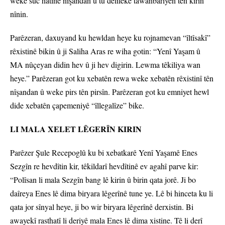
weke sûc hatine nîşandan û tu delîleke tawanbariyên tên kirin
nînin.
Parêzeran, daxuyand ku hewldan heye ku rojnamevan “îltîsakî”
rêxistinê bikin û ji Saliha Aras re wiha gotin: “Yenî Yaşam û
MA nûçeyan didin hev û ji hev digirin. Lewma têkiliya wan
heye.” Parêzeran got ku xebatên rewa weke xebatên rêxistinî tên
nîşandan û weke pirs tên pirsîn. Parêzeran got ku emniyet hewl
dide xebatên çapemeniyê “îllegalîze” bike.
LI MALA XELET LÊGERÎN KIRIN
Parêzer Şule Recepoglû ku bi xebatkarê Yenî Yaşamê Enes
Sezgîn re hevdîtin kir, têkildarî hevdîtinê ev agahî parve kir:
“Polîsan li mala Sezgîn bang lê kirin û birin qata jorê. Ji bo
daîreya Enes lê dima biryara lêgerînê tune ye. Lê bi hinceta ku li
qata jor sînyal heye, ji bo wir biryara lêgerînê derxistin. Bi
awayekî rasthatî li deriyê mala Enes lê dima xistine. Tê li derî