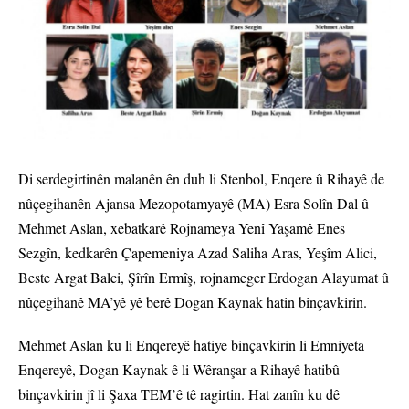
Di serdegirtinên malanên ên duh li Stenbol, Enqere û Rihayê de
nûçegihanên Ajansa Mezopotamyayê (MA) Esra Solîn Dal û
Mehmet Aslan, xebatkarê Rojnameya Yenî Yaşamê Enes
Sezgîn, kedkarên Çapemeniya Azad Saliha Aras, Yeşîm Alici,
Beste Argat Balci, Şîrîn Ermîş, rojnameger Erdogan Alayumat û
nûçegihanê MA’yê yê berê Dogan Kaynak hatin binçavkirin.
Mehmet Aslan ku li Enqereyê hatiye binçavkirin li Emniyeta
Enqereyê, Dogan Kaynak ê li Wêranşar a Rihayê hatibû
binçavkirin jî li Şaxa TEM’ê tê ragirtin. Hat zanîn ku dê