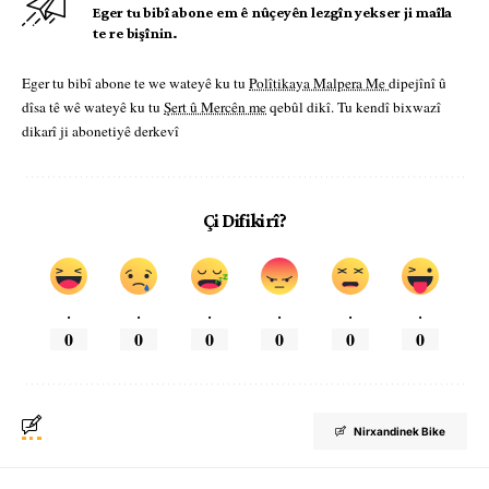
Eger tu bibî abone em ê nûçeyên lezgîn yekser ji maîla
te re bişînin.
Eger tu bibî abone te we wateyê ku tu
Polîtikaya Malpera Me
dipejînî û
dîsa tê wê wateyê ku tu
Şert û Mercên me
qebûl dikî. Tu kendî bixwazî
dikarî ji abonetiyê derkevî
Çi Difikirî?
.
.
.
.
.
.
0
0
0
0
0
0
Nirxandinek Bike