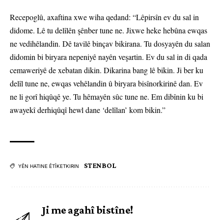
Recepoglû, axaftina xwe wiha qedand: “Lêpirsîn ev du sal in
didome. Lê tu delîlên şênber tune ne. Jixwe heke hebûna ewqas
ne vedihêlandin. Dê tavilê binçav bikirana. Tu dosyayên du salan
didomin bi biryara nepeniyê nayên veşartin. Ev du sal in di qada
cemaweriyê de xebatan dikin. Dikarina bang lê bikin. Ji ber ku
delîl tune ne, ewqas vehêlandin û biryara bisînorkirinê dan. Ev
ne li gorî hiqûqê ye. Tu hêmayên sûc tune ne. Em dibînin ku bi
awayekî derhiqûqî hewl dane ‘delîlan’ kom bikin.”
STENBOL
YÊN HATINE ÊTÎKETKIRIN
Ji me agahî bistîne!