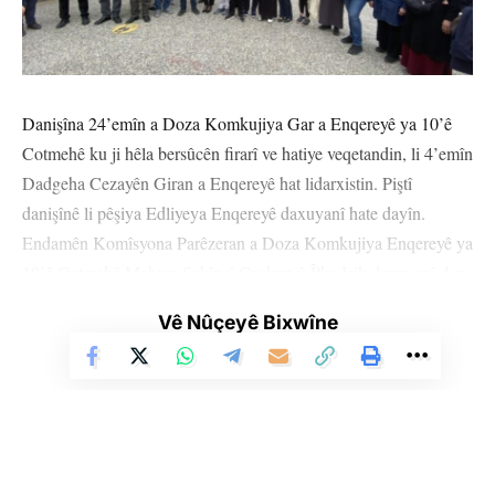
Danişîna 24’emîn a Doza Komkujiya Gar a Enqereyê ya 10’ê
Cotmehê ku ji hêla bersûcên firarî ve hatiye veqetandin, li 4’emîn
Dadgeha Cezayên Giran a Enqereyê hat lidarxistin. Piştî
danişînê li pêşiya Edliyeya Enqereyê daxuyanî hate dayîn.
Endamên Komîsyona Parêzeran a Doza Komkujiya Enqereyê ya
10’ê Cotmehê Mehtap Sakîncî Coşkun û Îlke Işik daxuyanî dan
û bertek nîşanî mutalaaya dozger dan.
Vê Nûçeyê Bixwîne
Di daxuyaniyê de hat gotin ku doz ev 9 sal in didome û wiha
hate gotin: “Ji roja ewil heta niha darazê helwesta xwe
neguherand û bi mutalaaya dawî jî ev helwest dubare kir. Di
nava salan de şandeya dadgehê guherî lê mixabin ev helwest
neguherî. Dadgeh dixwaze çendek kesên di dosyayê de cih