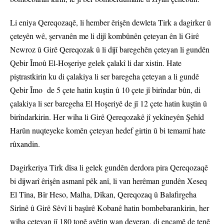
Li eniya Qereqozaqê, li hember êrişên dewleta Tirk a dagirker û
çeteyên wê, şervanên me li dijî kombûnên çeteyan ên li Girê
Newroz û Girê Qereqozak û li dijî baregehên çeteyan li gundên
Qebir Îmoû El-Hoşeriye gelek çalakî li dar xistin. Hate
piştrastkirin ku di çalakiya li ser baregeha çeteyan a li gundê
Qebir Îmo de 5 çete hatin kuştin û 10 çete jî birîndar bûn, di
çalakiya li ser baregeha El Hoşeriyê de jî 12 çete hatin kuştin û
birîndarkirin. Her wiha li Girê Qereqozakê jî yekîneyên Şehîd
Harûn nuqteyeke komên çeteyan hedef girtin û bi temamî hate
rûxandin.
Dagirkeriya Tirk dîsa li gelek gundên derdora pira Qereqozaqê
bi dijwarî êrişên asmanî pêk anî, li van herêman gundên Xeseq
El Tîna, Bîr Heso, Malha, Dîkan, Qereqozaq û Balafirgeha
Sirînê û Girê Sêvî li başûrê Kobanê hatin bombebarankirin, her
wiha çeteyan jî 180 topê avêtin wan deveran, di encamê de tenê