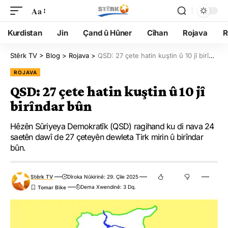
Aa
Kurdistan
Jin
Çand û Hûner
Cîhan
Rojava
R
Stêrk TV
>
Blog
>
Rojava
>
QSD: 27 çete hatin kuştin û 10 jî birîndar bûn
ROJAVA
QSD: 27 çete hatin kuştin û 10 jî
birîndar bûn
Hêzên Sûriyeya Demokratîk (QSD) ragihand ku di nava 24
saetên dawî de 27 çeteyên dewleta Tirk mirin û birîndar
bûn.
Stêrk TV
Dîroka Nûkirinê: 29. Çile 2025
Dema Xwendinê: 3 Dq.