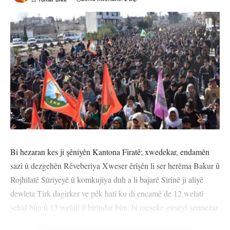
Bi hezaran kes ji şêniyên Kantona Firatê; xwedekar, endamên
sazî û dezgehên Rêveberiya Xweser êrîşên li ser herêma Bakur û
Rojhilatê Sûriyeyê û komkujiya duh a li bajarê Sirînê ji aliyê
dewleta Tirk dagirker ve pêk hatî ku di encamê de 12 welatî
şehîd bûn û 13 welatî jî birîndar bûn, bi meşeke girseyî şermezar
kirin.