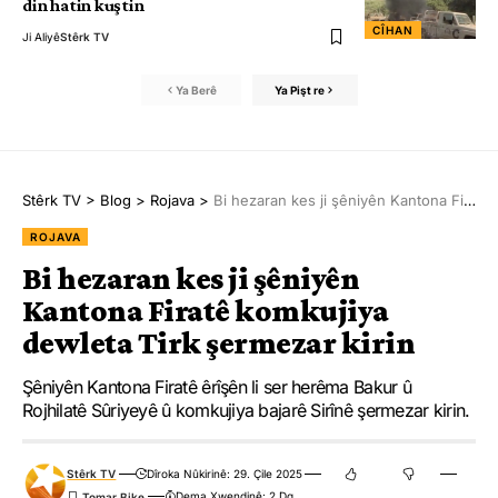
din hatin kuştin
CÎHAN
Ji Aliyê
Stêrk TV
Ya Berê
Ya Pişt re
Stêrk TV
>
Blog
>
Rojava
>
Bi hezaran kes ji şêniyên Kantona Firatê komkujiya dewleta Tirk şermezar kirin
ROJAVA
Bi hezaran kes ji şêniyên
Kantona Firatê komkujiya
dewleta Tirk şermezar kirin
Şêniyên Kantona Firatê êrîşên li ser herêma Bakur û
Rojhilatê Sûriyeyê û komkujiya bajarê Sirînê şermezar kirin.
Stêrk TV
Dîroka Nûkirinê: 29. Çile 2025
Dema Xwendinê: 2 Dq.