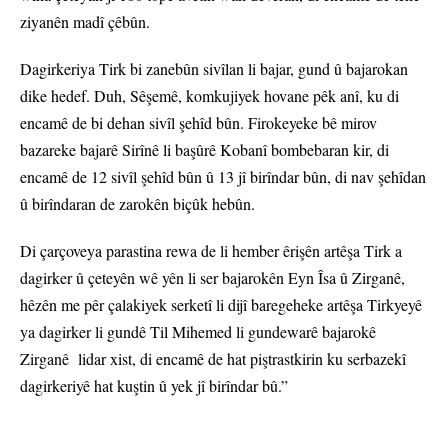
ziyanên madî çêbûn.
Dagirkeriya Tirk bi zanebûn sivîlan li bajar, gund û bajarokan
dike hedef. Duh, Sêşemê, komkujiyek hovane pêk anî, ku di
encamê de bi dehan sivîl şehîd bûn. Firokeyeke bê mirov
bazareke bajarê Sirînê li başûrê Kobanî bombebaran kir, di
encamê de 12 sivîl şehîd bûn û 13 jî birîndar bûn, di nav şehîdan
û birîndaran de zarokên biçûk hebûn.
Di çarçoveya parastina rewa de li hember êrişên artêşa Tirk a
dagirker û çeteyên wê yên li ser bajarokên Eyn Îsa û Zirganê,
hêzên me pêr çalakiyek serketî li dijî baregeheke artêşa Tirkyeyê
ya dagirker li gundê Til Mihemed li gundewarê bajarokê
Zirganê lidar xist, di encamê de hat piştrastkirin ku serbazekî
dagirkeriyê hat kuştin û yek jî birîndar bû.”