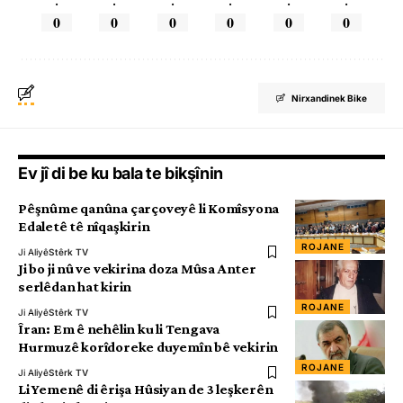
.
.
.
.
.
.
0
0
0
0
0
0
Nirxandinek Bike
Ev jî di be ku bala te bikşînin
Pêşnûme qanûna çarçoveyê li Komîsyona
Edaletê tê nîqaşkirin
ROJANE
Ji Aliyê
Stêrk TV
Ji bo ji nû ve vekirina doza Mûsa Anter
serlêdan hat kirin
ROJANE
Ji Aliyê
Stêrk TV
Îran: Em ê nehêlin ku li Tengava
Hurmuzê korîdoreke duyemîn bê vekirin
ROJANE
Ji Aliyê
Stêrk TV
Li Yemenê di êrişa Hûsiyan de 3 leşkerên