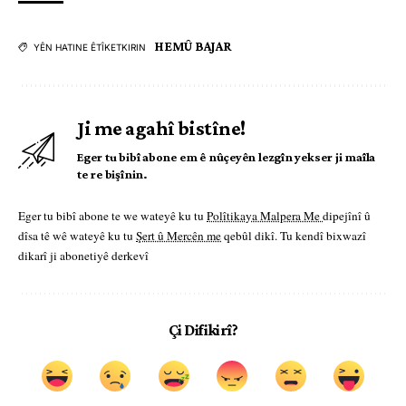
HEMÛ BAJAR
YÊN HATINE ÊTÎKETKIRIN
Ji me agahî bistîne!
Eger tu bibî abone em ê nûçeyên lezgîn yekser ji maîla
te re bişînin.
Eger tu bibî abone te we wateyê ku tu
Polîtikaya Malpera Me
dipejînî û
dîsa tê wê wateyê ku tu
Şert û Mercên me
qebûl dikî. Tu kendî bixwazî
dikarî ji abonetiyê derkevî
Çi Difikirî?