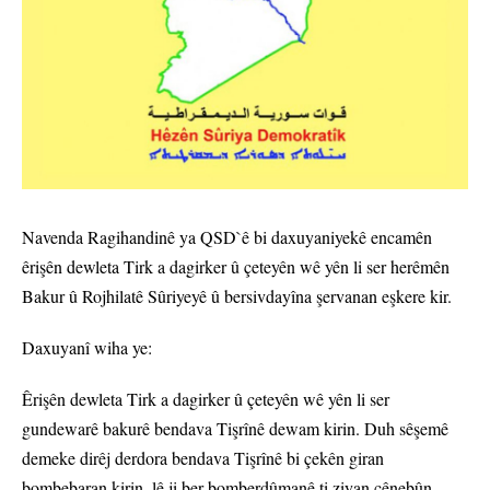
Navenda Ragihandinê ya QSD`ê bi daxuyaniyekê encamên
êrişên dewleta Tirk a dagirker û çeteyên wê yên li ser herêmên
Bakur û Rojhilatê Sûriyeyê û bersivdayîna şervanan eşkere kir.
Daxuyanî wiha ye:
Êrişên dewleta Tirk a dagirker û çeteyên wê yên li ser
gundewarê bakurê bendava Tişrînê dewam kirin. Duh sêşemê
demeke dirêj derdora bendava Tişrînê bi çekên giran
bombebaran kirin, lê ji ber bomberdûmanê ti ziyan çênebûn.