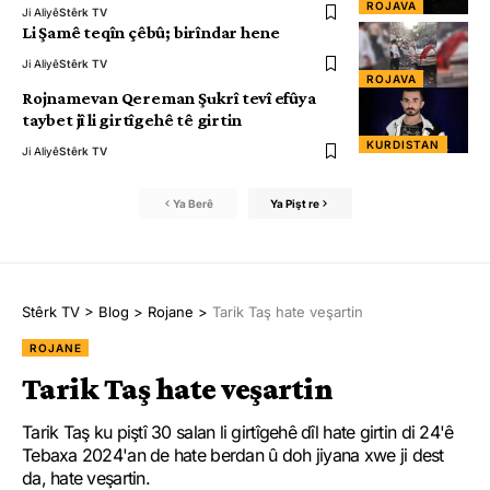
ROJAVA
Ji Aliyê
Stêrk TV
Li Şamê teqîn çêbû; birîndar hene
Ji Aliyê
Stêrk TV
ROJAVA
Rojnamevan Qereman Şukrî tevî efûya
taybet jî li girtîgehê tê girtin
KURDISTAN
Ji Aliyê
Stêrk TV
Ya Berê
Ya Pişt re
Stêrk TV
>
Blog
>
Rojane
>
Tarik Taş hate veşartin
ROJANE
Tarik Taş hate veşartin
Tarik Taş ku piştî 30 salan li girtîgehê dîl hate girtin di 24'ê
Tebaxa 2024'an de hate berdan û doh jiyana xwe ji dest
da, hate veşartin.