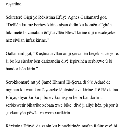
veşartine.
Sekreterê Giştî yê Rêxistina Efûyê Agnes Callamard got,
“Delîlên ku me berhev kirine nîşan didin ku komên alîgirên
hikûmetê bi zanabûn êrîşî sivîlên Elewî kirine û ji mesafeyeke
nêz sivîlan înfaz kirine.”
Gallamard got, “Kuştina sivîlan an jî şervanên bêçek sûcê şer e.
Ji bo ku sûcdar bên darizandin divê lêpirsînên serbixwe û bi
bandor bên kirin.”
Serokkomarê nû yê Şamê Ehmed El-Şeraa di 9’ê Adarê de
ragihan ku wan komîsyoneke lêpirsînê ava kirine. Lê Rêxistina
Efûyê, diyar kir ku ji bo ev komîsyon hê bi bandortir û
serbixwetir bikaribe xebata xwe bike, divê ji aliyê hêz, pispor û
çavkaniyên pêwîst ve were xurtkirin.
Rêxistina Efûyê, da zanîn ku binpêkirinên mafan li Sûriyeyê bi