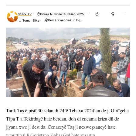
Stêrk TV
Dîroka Nûkirinê: 4. Nîsan 2025
Dema Xwendinê: 0 Dq.
Tarik Taş ê piştî 30 salan di 24’ê Tebaxa 2024’an de ji Girtîgeha
Tîpa T a Tekîrdagê hate berdan, doh di encama krîza dil de
jiyana xwe ji dest da. Cenazeyê Taş ji nexweşxaneyê hate
wegirtin û li Goristana Kabasakal hate veşartin.