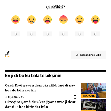
Çi Difikirî?
.
.
.
.
.
.
0
0
0
0
0
0
Nirxandinek Bike
Ev jî di be ku bala te bikşînin
Ozel: Divê gavên demokratîkbûnê di nav
hev de bên avêtin
ROJANE
Ji Aliyê
Stêrk TV
Di teqîna Şamê de 2 kes jiyana xwe ji dest
dan û 13 kes birîndar bûn