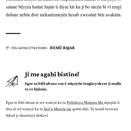
salane bêceza hatine hiştin û diyar kir ku ji bo sûcên bi vî rengî
dubare nebin divê mekanîzmeyên hesab xwestinê bên avakirin.
HEMÛ BAJAR
YÊN HATINE ÊTÎKETKIRIN
Ji me agahî bistîne!
Eger tu bibî abone em ê nûçeyên lezgîn yekser ji maîla
te re bişînin.
Eger tu bibî abone te we wateyê ku tu
Polîtikaya Malpera Me
dipejînî û
dîsa tê wê wateyê ku tu
Şert û Mercên me
qebûl dikî. Tu kendî bixwazî
dikarî ji abonetiyê derkevî