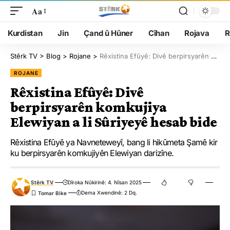
Aa
Kurdistan
Jin
Çand û Hûner
Cîhan
Rojava
R
Stêrk TV
>
Blog
>
Rojane
>
Rêxistina Efûyê: Divê berpirsyarên komkujiya Elewiyan a li Sûriyeyê hesab bide
ROJANE
Rêxistina Efûyê: Divê
berpirsyarên komkujiya
Elewiyan a li Sûriyeyê hesab bide
Rêxistina Efûyê ya Navneteweyî, bang li hikûmeta Şamê kir
ku berpirsyarên komkujiyên Elewiyan darizîne.
Stêrk TV
Dîroka Nûkirinê: 4. Nîsan 2025
Dema Xwendinê: 2 Dq.