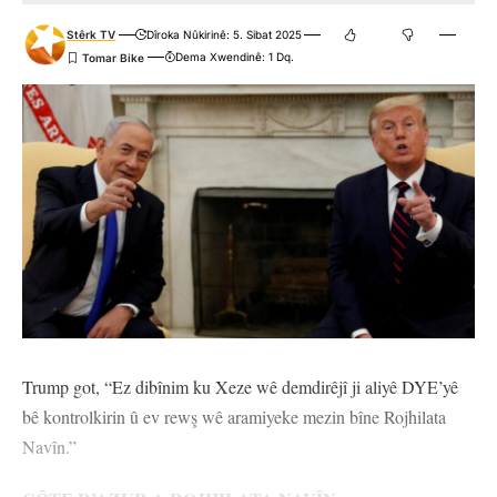
Stêrk TV
Dîroka Nûkirinê: 5. Sibat 2025
Dema Xwendinê: 1 Dq.
Trump got, “Ez dibînim ku Xeze wê demdirêjî ji aliyê DYE’yê
bê kontrolkirin û ev rewş wê aramiyeke mezin bîne Rojhilata
Navîn.”