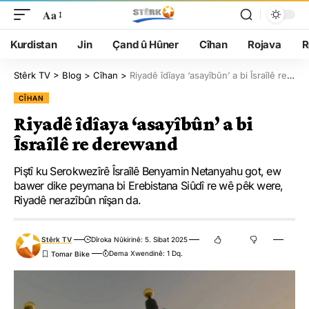
Aa
Kurdistan
Jin
Çand û Hûner
Cîhan
Rojava
R
Stêrk TV
>
Blog
>
Cîhan
>
Riyadê îdîaya ‘asayîbûn’ a bi Îsraîlê re derewand
CÎHAN
Riyadê îdîaya ‘asayîbûn’ a bi
Îsraîlê re derewand
Piştî ku Serokwezîrê Îsraîlê Benyamin Netanyahu got, ew
bawer dike peymana bi Erebistana Siûdî re wê pêk were,
Riyadê nerazîbûn nîşan da.
Stêrk TV
Dîroka Nûkirinê: 5. Sibat 2025
Dema Xwendinê: 1 Dq.