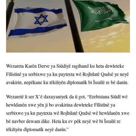
Wezareta Karên Derve ya Siûdiyê ragihand ku heta dewleteke
Fîlîstînê ya serbixwe ya ku paytexta wê Rojhilatê Qudsê ye neyê
avakirin, nepêkane ku têkiliyên dîplomatîk bi Îsraîlê re bê danîn.
Wezaretê li ser X’ê daxuyaniyek da û got, “Erebistana Siûdî wê
hewldanên xwe yên ji bo avakirina dewleteke Fîlîstînê ya
serbixwe ya ku paytexta wê Rojhilatê Qudsê wê hewldanên xwe
bê navber dewam dike. Heta ku ev pêk neyê wê bi Îsraîlê re
têkiliyên dîplomatîk neyê danîn.”