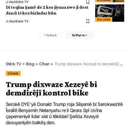
ROJANE
Ji Aliyê
Stêrk TV
Di teqîna Şamê de 2 kes jiyana xwe ji dest
dan û 13 kes birîndar bûn
ROJAVA
Ji Aliyê
Stêrk TV
Ya Berê
Ya Pişt re
Stêrk TV
>
Blog
>
Cîhan
>
Trump dixwaze Xezeyê bi demdirêjî kontrol bike
CÎHAN
Trump dixwaze Xezeyê bi
demdirêjî kontrol bike
Serokê DYE'yê Donald Trump roja Sêşemê bi Serokwezîrê
Îsraîlê Benyamin Netanyahu re li Qesra Spî civîna
çapemeniyê lidar xist û têkildarî Şerîda Xezeyê
daxuyaniyên balkêş dan.