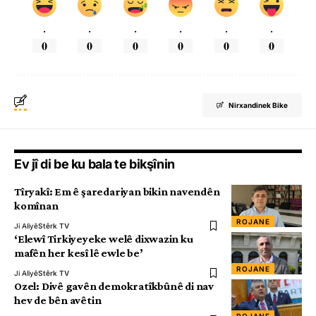
.
.
.
.
.
.
0
0
0
0
0
0
Nirxandinek Bike
Ev jî di be ku bala te bikşînin
Tîryakî: Em ê şaredariyan bikin navendên
komînan
ROJANE
Ji Aliyê
Stêrk TV
‘Elewî Tirkiyeyeke welê dixwazin ku
mafên her kesî lê ewle be’
ROJANE
Ji Aliyê
Stêrk TV
Ozel: Divê gavên demokratîkbûnê di nav
hev de bên avêtin