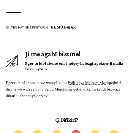
HEMÛ BAJAR
YÊN HATINE ÊTÎKETKIRIN
Ji me agahî bistîne!
Eger tu bibî abone em ê nûçeyên lezgîn yekser ji maîla
te re bişînin.
Eger tu bibî abone te we wateyê ku tu
Polîtikaya Malpera Me
dipejînî û
dîsa tê wê wateyê ku tu
Şert û Mercên me
qebûl dikî. Tu kendî bixwazî
dikarî ji abonetiyê derkevî
Çi Difikirî?