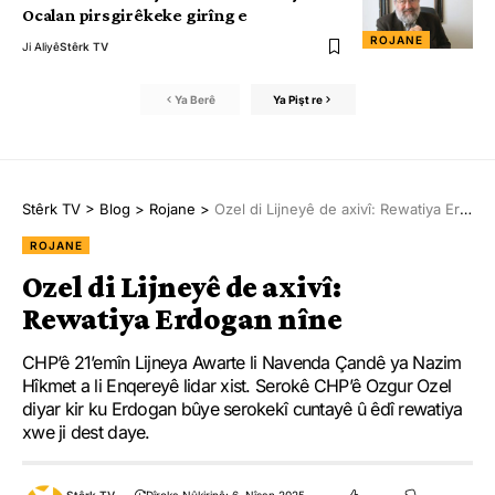
Ocalan pirsgirêkeke girîng e
ROJANE
Ji Aliyê
Stêrk TV
Ya Berê
Ya Pişt re
Stêrk TV
>
Blog
>
Rojane
>
Ozel di Lijneyê de axivî: Rewatiya Erdogan nîne
ROJANE
Ozel di Lijneyê de axivî:
Rewatiya Erdogan nîne
CHP’ê 21’emîn Lijneya Awarte li Navenda Çandê ya Nazim
Hîkmet a li Enqereyê lidar xist. Serokê CHP’ê Ozgur Ozel
diyar kir ku Erdogan bûye serokekî cuntayê û êdî rewatiya
xwe ji dest daye.