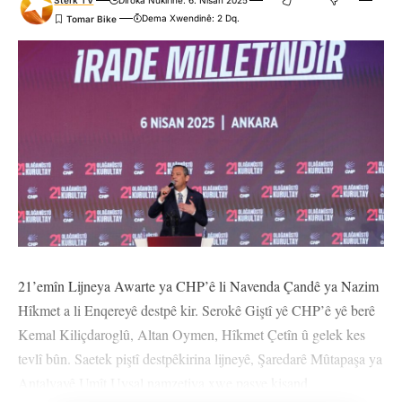
Stêrk TV
Dîroka Nûkirinê: 6. Nîsan 2025
Dema Xwendinê: 2 Dq.
21’emîn Lijneya Awarte ya CHP’ê li Navenda Çandê ya Nazim
Hîkmet a li Enqereyê destpê kir. Serokê Giştî yê CHP’ê yê berê
Kemal Kiliçdaroglû, Altan Oymen, Hîkmet Çetîn û gelek kes
tevlî bûn. Saetek piştî destpêkirina lijneyê, Şaredarê Mûtapaşa ya
Antalyayê Umît Uysal namzetiya xwe paşve kişand.