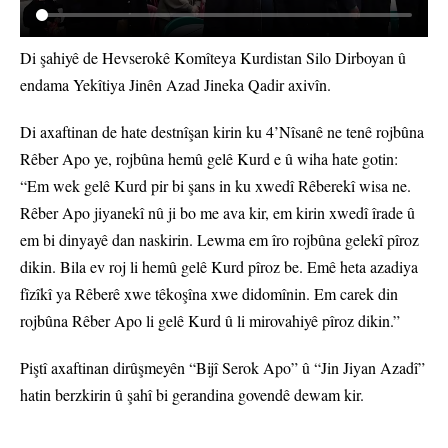
Di şahiyê de Hevserokê Komîteya Kurdistan Silo Dirboyan û
endama Yekîtiya Jinên Azad Jineka Qadir axivîn.
Di axaftinan de hate destnîşan kirin ku 4’Nîsanê ne tenê rojbûna
Rêber Apo ye, rojbûna hemû gelê Kurd e û wiha hate gotin:
“Em wek gelê Kurd pir bi şans in ku xwedî Rêberekî wisa ne.
Rêber Apo jiyanekî nû ji bo me ava kir, em kirin xwedî îrade û
em bi dinyayê dan naskirin. Lewma em îro rojbûna gelekî pîroz
dikin. Bila ev roj li hemû gelê Kurd pîroz be. Emê heta azadiya
fîzîkî ya Rêberê xwe têkoşîna xwe didomînin. Em carek din
rojbûna Rêber Apo li gelê Kurd û li mirovahiyê pîroz dikin.”
Piştî axaftinan dirûşmeyên “Bijî Serok Apo” û “Jin Jiyan Azadî”
hatin berzkirin û şahî bi gerandina govendê dewam kir.