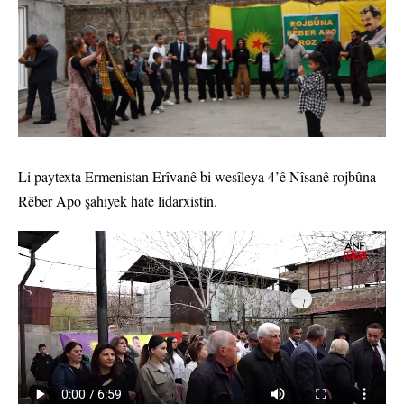
Li paytexta Ermenistan Erîvanê bi wesîleya 4’ê Nîsanê rojbûna
Rêber Apo şahiyek hate lidarxistin.