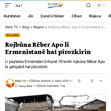
Aa
Kurdistan
Jin
Çand û Hûner
Cîhan
Rojava
R
Stêrk TV
>
Blog
>
Rojane
>
Rojbûna Rêber Apo li Ermenistanê hat pîrozkirin
ROJANE
Rojbûna Rêber Apo li
Ermenistanê hat pîrozkirin
Li paytexta Ermenistan Erîvanê 76'emîn rojbûna Rêber Apo
bi şahiyekê hat pîrozkirin.
Stêrk TV
Dîroka Nûkirinê: 6. Nîsan 2025
Dema Xwendinê: 1 Dq.