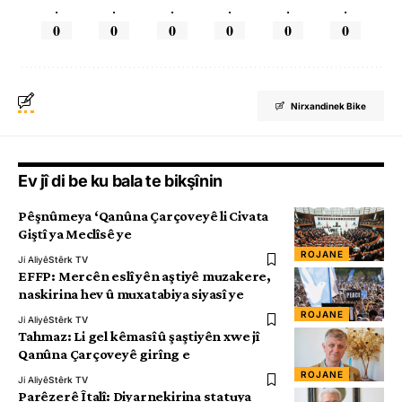
.
.
.
.
.
.
0
0
0
0
0
0
Nirxandinek Bike
Ev jî di be ku bala te bikşînin
Pêşnûmeya ‘Qanûna Çarçoveyê li Civata
Giştî ya Meclîsê ye
ROJANE
Ji Aliyê
Stêrk TV
EFFP: Mercên eslî yên aştiyê muzakere,
naskirina hev û muxatabiya siyasî ye
ROJANE
Ji Aliyê
Stêrk TV
Tahmaz: Li gel kêmasî û şaştiyên xwe jî
Qanûna Çarçoveyê girîng e
ROJANE
Ji Aliyê
Stêrk TV
Parêzerê Îtalî: Diyarnekirina statuya