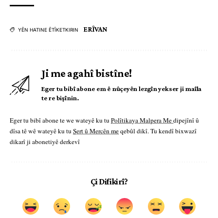
ERÎVAN
YÊN HATINE ÊTÎKETKIRIN
Ji me agahî bistîne!
Eger tu bibî abone em ê nûçeyên lezgîn yekser ji maîla
te re bişînin.
Eger tu bibî abone te we wateyê ku tu
Polîtikaya Malpera Me
dipejînî û
dîsa tê wê wateyê ku tu
Şert û Mercên me
qebûl dikî. Tu kendî bixwazî
dikarî ji abonetiyê derkevî
Çi Difikirî?