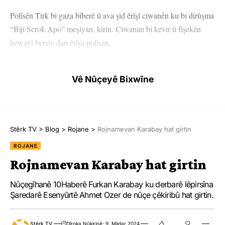
Polîsên Tirk bi gaza bîberê û ava şid êrîşî ciwanên ku bi dirûşma
“Bijî Serok Apo” meşiyan, kirin. Ciwanan bi kevir û fîşekên
hewayî bersiv dan êrîşa polîsan.
Çalakiyên li kolanan hatine destpêkirin didomin.
Vê Nûçeyê Bixwîne
QOSER
Li navçeya Qoser a Mêrdînê jî ciwan daketin qadan. Ciwanên
ku li gelek taxên navçeyê lastîk şewitînin gelek caran bê navber
Stêrk TV
>
Blog
>
Rojane
>
Rojnamevan Karabay hat girtin
dirûşmeyên “Em ê bi berxwedanê bi ser bikevin” û “Wê qeyûm
ROJANE
biçin em ê bi ser bikevin” berz kirin. Ciwanan ragihandin ku
Rojnamevan Karabay hat girtin
heta desteserkirina îradeyê bi dawî bibe ew ê li kolanan bin.
Nûçegîhanê 10Haberê Furkan Karabay ku derbarê lêpirsîna
Şaredarê Esenyûrtê Ahmet Ozer de nûçe çêkiribû hat girtin.
Stêrk TV
Dîroka Nûkirinê: 9. Mijdar 2024
ÊLIH / MÊRDÎN
YÊN HATINE ÊTÎKETKIRIN