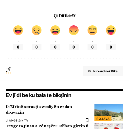
Çi Difikirî?
.
.
.
.
.
.
0
0
0
0
0
0
Nirxandinek Bike
Ev jî di be ku bala te bikşînin
Li Efrînê xerac ji xwediyên erdan
dixwazin
ROJAVA
Ji Aliyê
Stêrk TV
Tevgera Jinan a Pêncşêr: Talîban girtin û