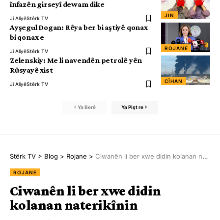
înfazên girseyî dewam dike
JIN
Ji Aliyê
Stêrk TV
Ayşegul Dogan: Rêya ber bi aştiyê qonax
bi qonax e
ROJANE
Ji Aliyê
Stêrk TV
Zelenskiy: Me li navendên petrolê yên
Rûsyayê xist
CÎHAN
Ji Aliyê
Stêrk TV
Ya Berê
Ya Pişt re
Stêrk TV
>
Blog
>
Rojane
>
Ciwanên li ber xwe didin kolanan naterikînin
ROJANE
Ciwanên li ber xwe didin
kolanan naterikînin