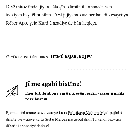
Divê mirov îrade, jiyan, têkoşîn, kûrbûn û armancên van
fedaiyan baş fêhm bikin. Dest ji jiyana xwe berdan, di kesayetiya
Rêber Apo, gelê Kurd û azadiyê de bûn heqîqet.
HEMÛ BAJAR
,
ROJEV
YÊN HATINE ÊTÎKETKIRIN
Ji me agahî bistîne!
Eger tu bibî abone em ê nûçeyên lezgîn yekser ji maîla
te re bişînin.
Eger tu bibî abone te we wateyê ku tu
Polîtikaya Malpera Me
dipejînî û
dîsa tê wê wateyê ku tu
Şert û Mercên me
qebûl dikî. Tu kendî bixwazî
dikarî ji abonetiyê derkevî