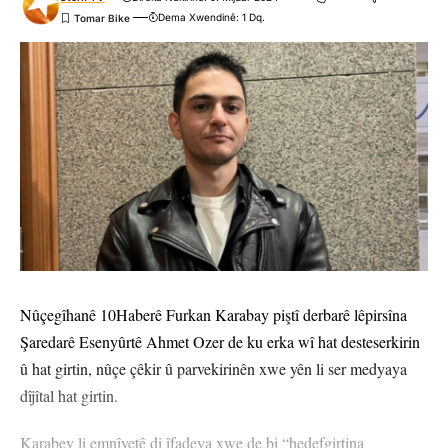
Dema Xwendinê: 1 Dq.
Ji me agahî bistîne!
Eger tu bibî abone em ê nûçeyên lezgîn yekser ji maîla
te re bişînin.
Eger tu bibî abone te we wateyê ku tu
Polîtikaya Malpera Me
dipejînî û
dîsa tê wê wateyê ku tu
Şert û Mercên me
qebûl dikî. Tu kendî bixwazî
dikarî ji abonetiyê derkevî
Çi Difikirî?
Nûçegîhanê 10Haberê Furkan Karabay piştî derbarê lêpirsîna
Şaredarê Esenyûrtê Ahmet Ozer de ku erka wî hat desteserkirin
û hat girtin, nûçe çêkir û parvekirinên xwe yên li ser medyaya
dîjîtal hat girtin.
.
.
.
.
.
.
0
0
0
0
0
0
Karabey li emnîyetê di îfadeya xwe de bi “hedefgirtina