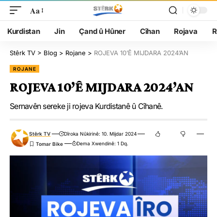
Aa
Kurdistan
Jin
Çand û Hûner
Cîhan
Rojava
R
Stêrk TV
>
Blog
>
Rojane
>
ROJEVA 10’Ê MIJDARA 2024’AN
ROJANE
ROJEVA 10’Ê MIJDARA 2024’AN
Sernavên sereke ji rojeva Kurdistanê û Cîhanê.
Stêrk TV
Dîroka Nûkirinê: 10. Mijdar 2024
Dema Xwendinê: 1 Dq.