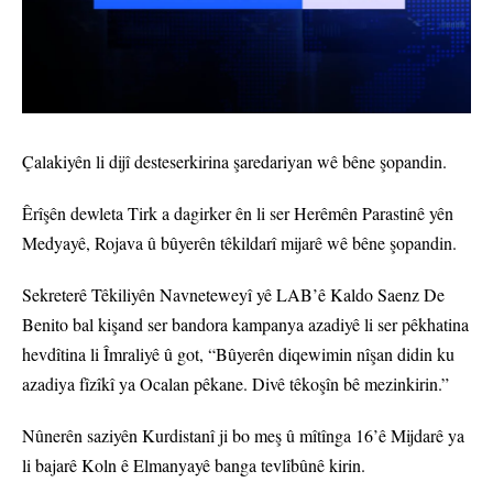
Çalakiyên li dijî desteserkirina şaredariyan wê bêne şopandin.
Êrîşên dewleta Tirk a dagirker ên li ser Herêmên Parastinê yên
Medyayê, Rojava û bûyerên têkildarî mijarê wê bêne şopandin.
Sekreterê Têkiliyên Navneteweyî yê LAB’ê Kaldo Saenz De
Benito bal kişand ser bandora kampanya azadiyê li ser pêkhatina
hevdîtina li Îmraliyê û got, “Bûyerên diqewimin nîşan didin ku
azadiya fîzîkî ya Ocalan pêkane. Divê têkoşîn bê mezinkirin.”
Nûnerên saziyên Kurdistanî ji bo meş û mîtînga 16’ê Mijdarê ya
li bajarê Koln ê Elmanyayê banga tevlîbûnê kirin.