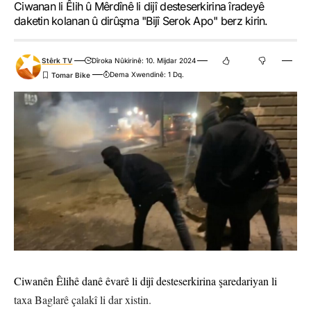
Ciwanan li Êlih û Mêrdînê li dijî desteserkirina îradeyê
daketin kolanan û dirûşma "Bijî Serok Apo" berz kirin.
Stêrk TV
Dîroka Nûkirinê: 10. Mijdar 2024
Dema Xwendinê: 1 Dq.
Ciwanên Êlihê danê êvarê li dijî desteserkirina şaredariyan li
taxa Baglarê çalakî li dar xistin.