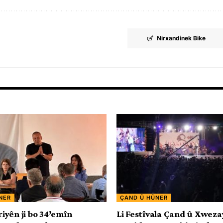
Nirxandinek Bike
NER
ÇAND Û HÛNER
yên ji bo 34’emîn
Li Festîvala Çand û Xweza