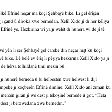
kê Efrînê neçar ma koçî Şehbayê bike. Li gel êrîşên
t ji çand û dîroka xwe bernedan. Xelîl Xido jî di her kêliya
 Efrînê ye. Hezkirina wî ya ji welêt di hunera wî de jî tê
wê yên li ser Şehbayê gel careke din neçar hişt ku koçî
 bike. Lê belê ev êrîş li pêşiya hezkirina Xelîl Xido ya ji
 de hêrsa tolhildanê timî mezin bû.
ji hunerê berneda û bi helbestên xwe helwest li dijî
kampeke ji koçberên Efrînê dimîne. Xelîl Xido anî ziman ku
 mercên giran jî wê dest ji têkoşînê bernede û got, “Heta
dest ji berxwedana xwe bernedin.”