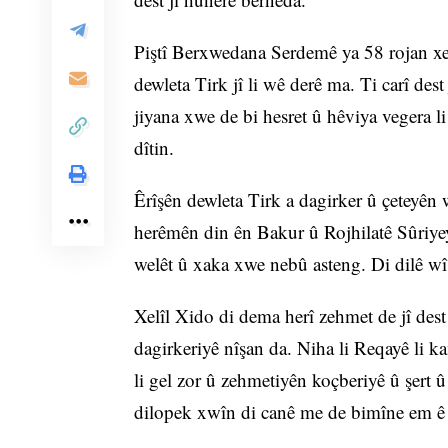
Piştî Berxwedana Serdemê ya 58 rojan xel
dewleta Tirk jî li wê derê ma. Ti carî des
jiyana xwe de bi hesret û hêviya vegera li
dîtin.
Êrîşên dewleta Tirk a dagirker û çeteyên 
herêmên din ên Bakur û Rojhilatê Sûriyeyê
welêt û xaka xwe nebû asteng. Di dilê wî
Xelîl Xido di dema herî zehmet de jî dest 
dagirkeriyê nîşan da. Niha li Reqayê li 
li gel zor û zehmetiyên koçberiyê û şert û
dilopek xwîn di canê me de bimîne em ê 