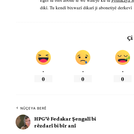
Eger tu bibî abone te we wateyê ku tu
Polîtikaya
dikî. Tu kendî bixwazî dikarî ji abonetiyê derkevî
Çi
.
.
.
0
0
0
NÛÇEYA BERÊ
HPG’ê Fedakar Şengalî bi
rêzdarî bi bîr anî