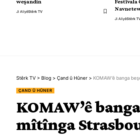
weşandin
Festîvala
Navnetew
Ji Aliyê
Stêrk TV
Ji Aliyê
Stêrk T
Stêrk TV
>
Blog
>
Çand û Hûner
>
KOMAW’ê banga beşda
ÇAND Û HÛNER
KOMAW’ê banga
mîtînga Strasbou