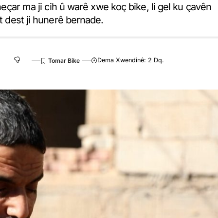
 neçar ma ji cih û warê xwe koç bike, li gel ku çavên
êt dest ji hunerê bernade.
Dema Xwendinê: 2 Dq.