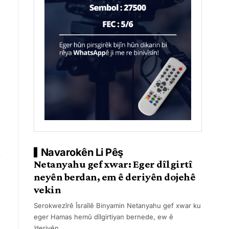
Navarokên Li Pêş
Netanyahu gef xwar: Eger dîlgirtî
neyên berdan, em ê deriyên dojehê
vekin
Serokwezîrê Îsraîlê Binyamin Netanyahu gef xwar ku
eger Hamas hemû dîlgirtiyan bernede, ew ê
‘deriyên
…