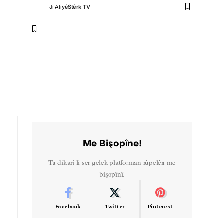
Ji Aliyê
Stêrk TV
Me Bişopîne!
Tu dikarî li ser gelek platforman rûpelên me
bişopînî.
Facebook
Twitter
Pinterest