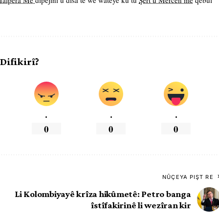
 Malpera Me
dipejînî û dîsa tê wê wateyê ku tu
Şert û Mercên me
qebûl
 Difikirî?
.
.
.
0
0
0
NÛÇEYA PIŞT RE
Li Kolombiyayê krîza hikûmetê: Petro banga
îstîfakirinê li wezîran kir