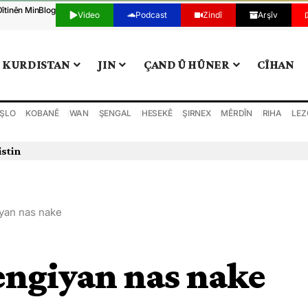
Dîtinên Min
Blog
Video
Podcast
Zindî
Arşîv
KURDISTAN
JIN
ÇAND Û HÛNER
CÎHAN
ŞLO
KOBANÊ
WAN
ŞENGAL
HESEKÊ
ŞIRNEX
MÊRDÎN
RIHA
LEZ
istin
yan nas nake
engiyan nas nake