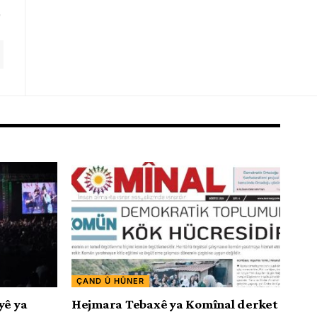
ÇAND Û HÛNER
yê ya
Hejmara Tebaxê ya Komînal derket