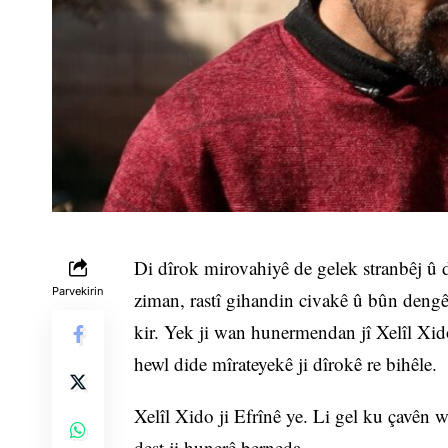
Di dîrok mirovahiyê de gelek stranbêj û
Parvekirin
ziman, rastî gihandin civakê û bûn deng
kir. Yek ji wan hunermendan jî Xelîl Xid
hewl dide mîrateyekê ji dîrokê re bihêle.
Xelîl Xido ji Efrînê ye. Li gel ku çavên w
dest ji hunerê berneda.