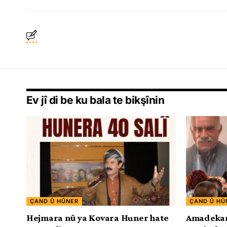
Ev jî di be ku bala te bikşînin
ÇAND Û HÛNER
ÇAND Û HÛ
Hejmara nû ya Kovara Huner hate
Amadekari