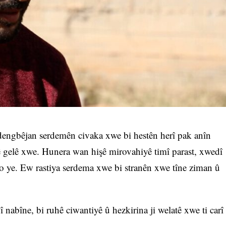
 dengbêjan serdemên civaka xwe bi hestên herî pak anîn
ê gelê xwe. Hunera wan hişê mirovahiyê timî parast, xwedî
o ye. Ew rastiya serdema xwe bi stranên xwe tîne ziman û
î nabîne, bi ruhê ciwantiyê û hezkirina ji welatê xwe ti carî