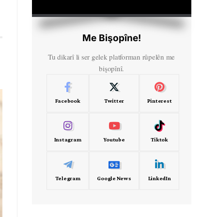
HD
00:00
Me Bişopîne!
Tu dikarî li ser gelek platforman rûpelên me
bişopînî.
Facebook
Twitter
Pinterest
Instagram
Youtube
Tiktok
Telegram
Google News
LinkedIn