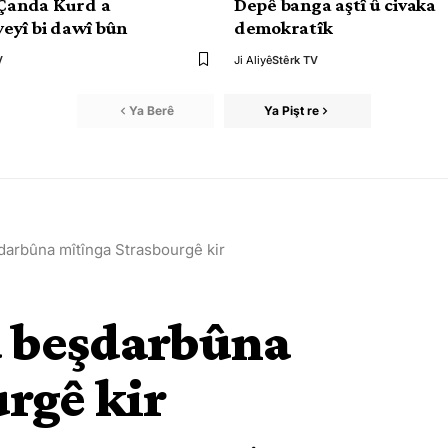
 Çanda Kurd a
Depê banga aştî û civaka
eyî bi dawî bûn
demokratîk
V
Ji Aliyê
Stêrk TV
Ya Berê
Ya Pişt re
rbûna mîtînga Strasbourgê kir
 beşdarbûna
rgê kir