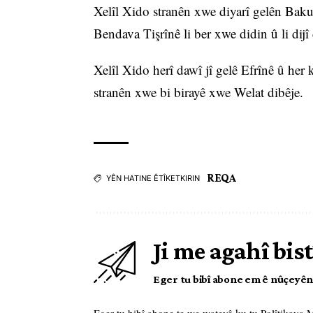
Xelîl Xido stranên xwe diyarî gelên Bakur
Bendava Tişrînê li ber xwe didin û li dijî
Xelîl Xido herî dawî jî gelê Efrînê û her 
stranên xwe bi birayê xwe Welat dibêje.
REQA
YÊN HATINE ÊTÎKETKIRIN
Ji me agahî bist
Eger tu bibî abone em ê nûçeyên l