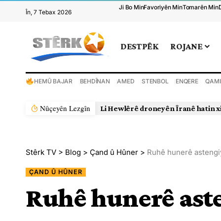
Ji Bo Min
Favoriyên Min
Tomarên Min
În, 7 Tebax 2026
DESTPÊK
ROJANE
HEMÛ BAJAR
BEHDÎNAN
AMED
STENBOL
ENQERE
QAMI
Nûçeyên Lezgîn
Li Hewlêrê droneyên Îranê hatin x
Stêrk TV
>
Blog
>
Çand û Hûner
>
Ruhê hunerê astengi
ÇAND Û HÛNER
Ruhê hunerê ast