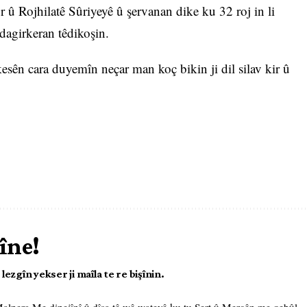
 û Rojhilatê Sûriyeyê û şervanan dike ku 32 roj in li
 dagirkeran têdikoşin.
kesên cara duyemîn neçar man koç bikin ji dil silav kir û
îne!
ezgîn yekser ji maîla te re bişînin.