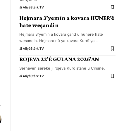
Ji Aliyê
Stêrk TV
Hejmara 3’yemîn a kovara HUNER’ê
hate weşandin
Hejmara 3'yemîn a kovara çand û hunerê hate
weşandin. Hejmara nû ya kovara Kurdî ya
…
Ji Aliyê
Stêrk TV
ROJEVA 22’Ê GULANA 2026’AN
Sernavên sereke ji rojeva Kurdistanê û Cîhanê.
Ji Aliyê
Stêrk TV