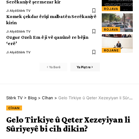
Serêkaniyê şermezar kir
ROJAVA
Ji Aliyê
Stêrk TV
Komek çekdar êrîşî malbatên Serêkaniyê
kirin
ROJAVA
Ji Aliyê
Stêrk TV
Ozgur Ozel: Em ê ji vê qanûnê re bêjin
‘erê’
ROJANE
Ji Aliyê
Stêrk TV
Ya Berê
Ya Pişt re
Stêrk TV
>
Blog
>
Cîhan
>
Gelo Tirkiye û Qeter Xezeyiyan li Sûriyeyê bi cih dikin?
CÎHAN
Gelo Tirkiye û Qeter Xezeyiyan li
Sûriyeyê bi cih dikin?