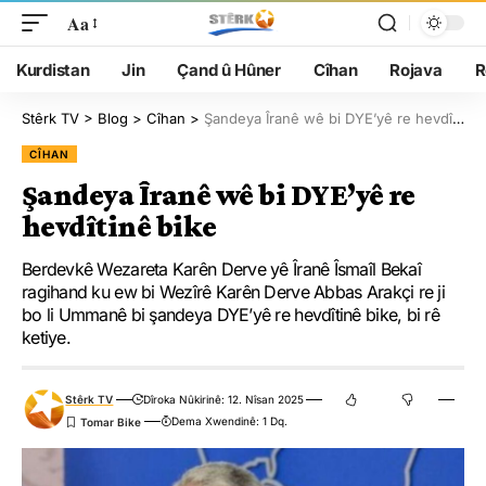
Aa
Kurdistan
Jin
Çand û Hûner
Cîhan
Rojava
R
Stêrk TV
>
Blog
>
Cîhan
>
Şandeya Îranê wê bi DYE’yê re hevdîtinê bike
CÎHAN
Şandeya Îranê wê bi DYE’yê re
hevdîtinê bike
Berdevkê Wezareta Karên Derve yê Îranê Îsmaîl Bekaî
ragihand ku ew bi Wezîrê Karên Derve Abbas Arakçi re ji
bo li Ummanê bi şandeya DYE’yê re hevdîtinê bike, bi rê
ketiye.
Stêrk TV
Dîroka Nûkirinê: 12. Nîsan 2025
Dema Xwendinê: 1 Dq.