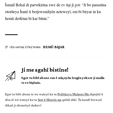
Îsmaîl Bekaî di parvekirina xwe de ev tişt jî got: “Ji bo parastina
otorîteya Îranê û berjewendiyên neteweyî, em bi biryar in ku
hemû derfetan bi kar bînin.”
HEMÛ BAJAR
YÊN HATINE ÊTÎKETKIRIN
Ji me agahî bistîne!
Eger tu bibî abone em ê nûçeyên lezgîn yekser ji maîla
te re bişînin.
Eger tu bibî abone te we wateyê ku tu
Polîtikaya Malpera Me
dipejînî û
dîsa tê wê wateyê ku tu
Şert û Mercên me
qebûl dikî. Tu kendî bixwazî
dikarî ji abonetiyê derkevî