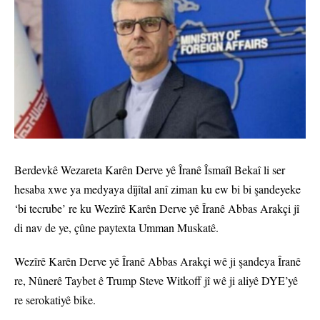
Berdevkê Wezareta Karên Derve yê Îranê Îsmaîl Bekaî li ser
hesaba xwe ya medyaya dîjîtal anî ziman ku ew bi bi şandeyeke
‘bi tecrube’ re ku Wezîrê Karên Derve yê Îranê Abbas Arakçi jî
di nav de ye, çûne paytexta Umman Muskatê.
Wezîrê Karên Derve yê Îranê Abbas Arakçi wê ji şandeya Îranê
re, Nûnerê Taybet ê Trump Steve Witkoff jî wê ji aliyê DYE’yê
re serokatiyê bike.