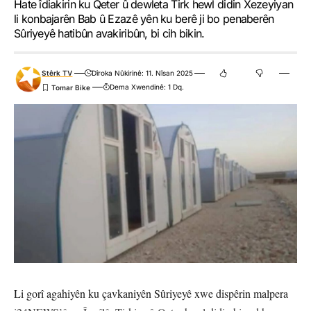
Hate îdiakirin ku Qeter û dewleta Tirk hewl didin Xezeyiyan
li konbajarên Bab û Ezazê yên ku berê ji bo penaberên
Sûriyeyê hatibûn avakiribûn, bi cih bikin.
Stêrk TV
Dîroka Nûkirinê: 11. Nîsan 2025
Dema Xwendinê: 1 Dq.
Li gorî agahiyên ku çavkaniyên Sûriyeyê xwe dispêrin malpera