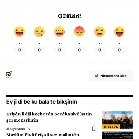
Çi Difikirî?
.
.
.
.
.
.
0
0
0
0
0
0
Nirxandinek Bike
Ev jî di be ku bala te bikşînin
Êrîşên li dijî koçberên Serêkaniyê hatin
şermezarkirin
ROJAVA
Ji Aliyê
Stêrk TV
Mazlûm Ebdî êrîşa li ser malbatên