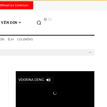
Neşeriya Çalakiyan
YÊN DIN
GÎN
ÊLIH
COLEMÊRG
VEKIRINA DENG