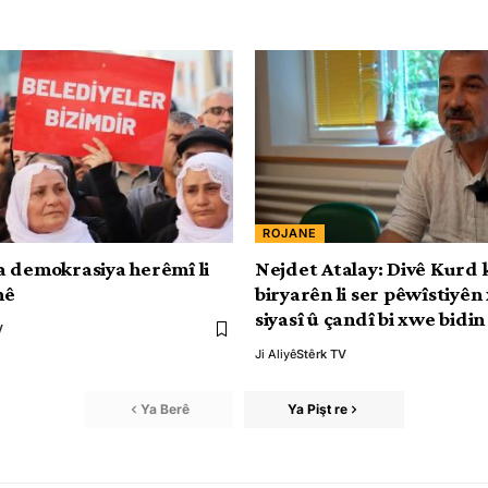
ROJANE
 demokrasiya herêmî li
Nejdet Atalay: Divê Kurd 
nê
biryarên li ser pêwîstiyên
siyasî û çandî bi xwe bidin
V
Ji Aliyê
Stêrk TV
Ya Berê
Ya Pişt re