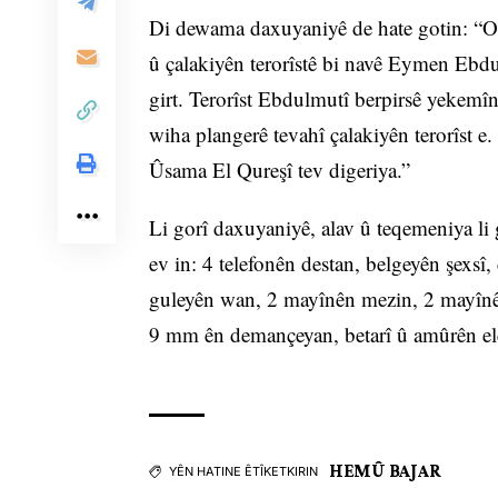
Di dewama daxuyaniyê de hate gotin: “Op
û çalakiyên terorîstê bi navê Eymen Ebdul
girt. Terorîst Ebdulmutî berpirsê yekemîn 
wiha plangerê tevahî çalakiyên terorîst e.
Ûsama El Qureşî tev digeriya.”
Li gorî daxuyaniyê, alav û teqemeniya li g
ev in: 4 telefonên destan, belgeyên şexsî
guleyên wan, 2 mayînên mezin, 2 mayînê
9 mm ên demançeyan, betarî û amûrên el
HEMÛ BAJAR
YÊN HATINE ÊTÎKETKIRIN