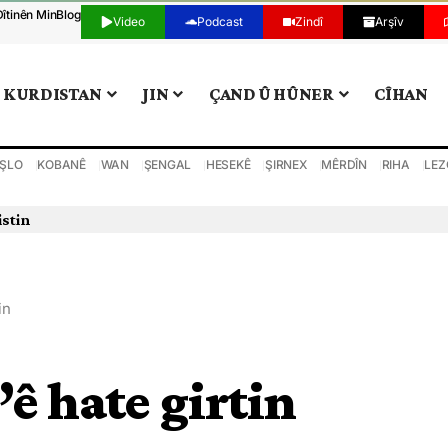
Dîtinên Min
Blog
Video
Podcast
Zindî
Arşîv
KURDISTAN
JIN
ÇAND Û HÛNER
CÎHAN
ŞLO
KOBANÊ
WAN
ŞENGAL
HESEKÊ
ŞIRNEX
MÊRDÎN
RIHA
LEZ
istin
in
ê hate girtin