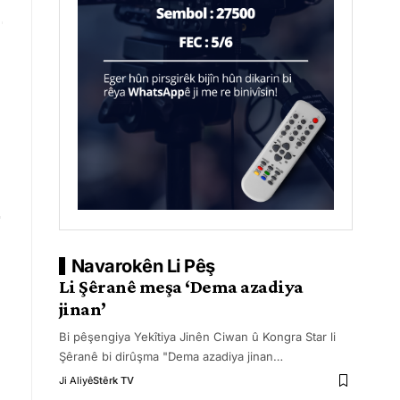
Navarokên Li Pêş
Li Şêranê meşa ‘Dema azadiya
jinan’
Bi pêşengiya Yekîtiya Jinên Ciwan û Kongra Star li
Şêranê bi dirûşma "Dema azadiya jinan
…
Ji Aliyê
Stêrk TV