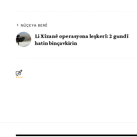
NÛÇEYA BERÊ
Li Xîzanê operasyona leşkerî: 2 gundî
hatin binçavkirin