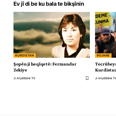
Ev jî di be ku bala te bikşînin
KURDISTAN
ROJANE
Şopên ji heqîqetê: Fermandar
Tecrûbeya
Zekiye
Kurdista
Ji Aliyê
Stêrk TV
Ji Aliyê
Stêrk T