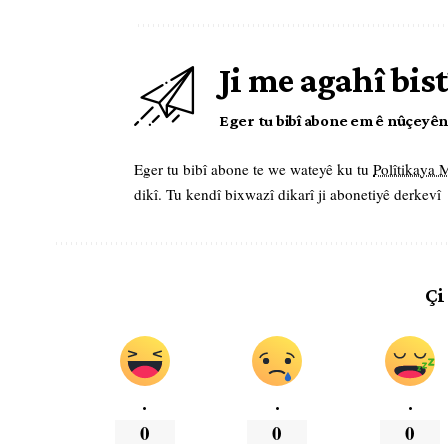
Ji me agahî bist
Eger tu bibî abone em ê nûçeyên l
Eger tu bibî abone te we wateyê ku tu
Polîtikaya
dikî. Tu kendî bixwazî dikarî ji abonetiyê derkevî
Çi
.
.
.
0
0
0