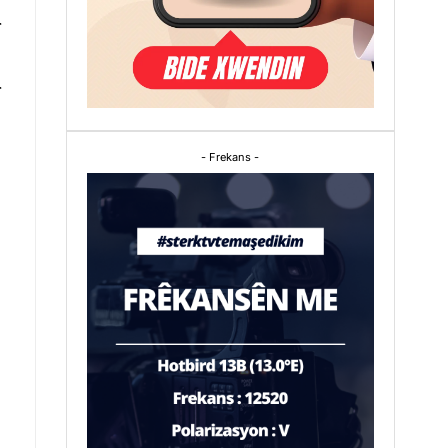
r
r
- Frekans -