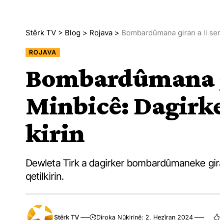
Stêrk TV
>
Blog
>
Rojava
>
Bombardûmana giran a li ser 
ROJAVA
Bombardûmana gi
Minbicê: Dagirke
kirin
Dewleta Tirk a dagirker bombardûmaneke giran 
qetilkirin.
Stêrk TV
Dîroka Nûkirinê: 2. Hezîran 2024