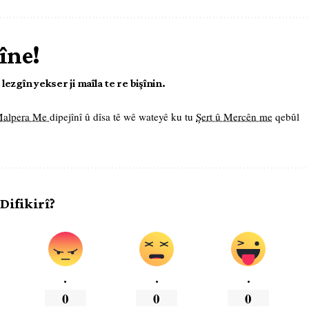
îne!
ezgîn yekser ji maîla te re bişînin.
 Malpera Me
dipejînî û dîsa tê wê wateyê ku tu
Şert û Mercên me
qebûl
 Difikirî?
.
.
.
0
0
0