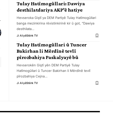
Tulay Hatîmogûllari: Dawiya
desthilatdariya AKP’ê hatiye
Hevseroka Giştî ya DEM Partiyê Tulay Hatîmogûllari
banga mezinkirina rêxistinkirinê kir û got, “Dawiya
desthilata
…
Ji Aliyê
Stêrk TV
Tulay Hatîmogûllari û Tuncer
Bakirhan li Mêrdînê tevlî
pîrozbahiya Paskalyayê bû
Hevserokên Giştî yên DEM Partiyê Tulay
Hatîmogûllari û Tuncer Bakirhan li Mêrdînê tevlî
pîrozbahiya Cejna
…
Ji Aliyê
Stêrk TV