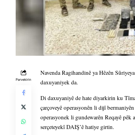
Navenda Ragihandinê ya Hêzên Sûriyeya
Parvekirin
daxuyaniyek da.
Di daxuyaniyê de hate diyarkirin ku Tî
çarçoveyê operasyonên li dijî bermaniyê
operasyonek li gundewarên Reqayê pêk a
serçeteyekî DAIŞ’ê hatiye girtin.