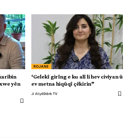
ROJANE
karibin
‘Gelekî girîng e ku alî li hev civiyan û
 xwe yên
ev metna hiqûqî çêkirin”
Ji Aliyê
Stêrk TV