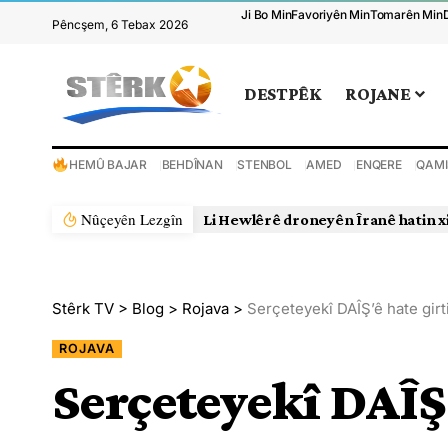
Ji Bo Min
Favoriyên Min
Tomarên Min
Pêncşem, 6 Tebax 2026
DESTPÊK
ROJANE
HEMÛ BAJAR
BEHDÎNAN
STENBOL
AMED
ENQERE
QAMI
Nûçeyên Lezgîn
Li Hewlêrê droneyên Îranê hatin x
Stêrk TV
>
Blog
>
Rojava
>
Serçeteyekî DAÎŞ’ê hate girt
ROJAVA
Serçeteyekî DAÎŞ’