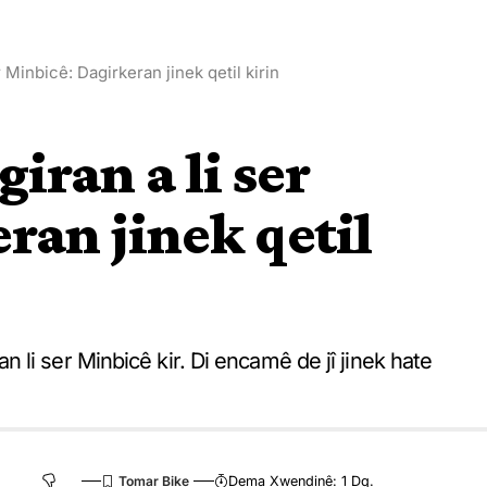
Minbicê: Dagirkeran jinek qetil kirin
ran a li ser
ran jinek qetil
li ser Minbicê kir. Di encamê de jî jinek hate
Dema Xwendinê: 1 Dq.