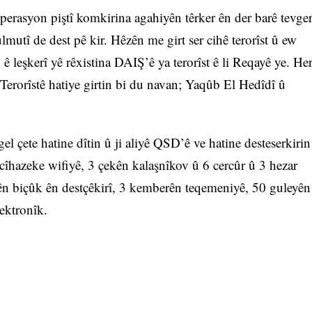
erasyon piştî komkirina agahiyên têrker ên der barê tevge
mutî de dest pê kir. Hêzên me girt ser cihê terorîst û ew
ê leşkerî yê rêxistina DAIŞ’ê ya terorîst ê li Reqayê ye. He
 Terorîstê hatiye girtin bi du navan; Yaqûb El Hedîdî û
el çete hatine dîtin û ji aliyê QSD’ê ve hatine desteserkirin
, cîhazeke wifiyê, 3 çekên kalaşnîkov û 6 cercûr û 3 hezar
n biçûk ên destçêkirî, 3 kemberên teqemeniyê, 50 guleyên
ektronîk.