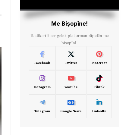
HD
00:00
Me Bişopîne!
Tu dikarî li ser gelek platforman rûpelên me
bişopînî.
Facebook
Twitter
Pinterest
Instagram
Youtube
Tiktok
Telegram
Google News
LinkedIn