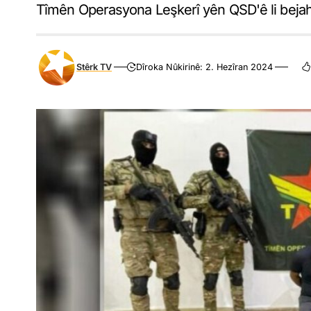
Tîmên Operasyona Leşkerî yên QSD'ê li bejahi
Stêrk TV
Dîroka Nûkirinê: 2. Hezîran 2024