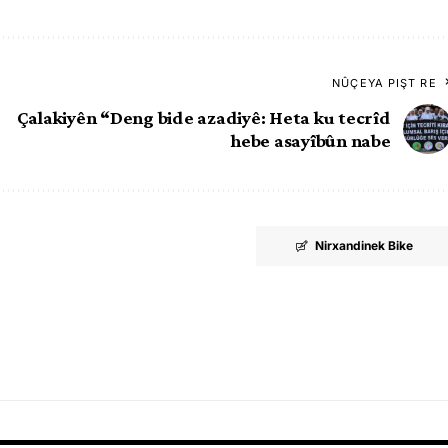
NÛÇEYA PIŞT RE
Çalakiyên “Deng bide azadiyê: Heta ku tecrîd
hebe asayîbûn nabe
Nirxandinek Bike