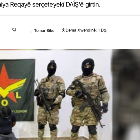
ya Reqayê serçeteyekî DAÎŞ'ê girtin.
Dema Xwendinê: 1 Dq.