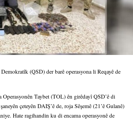
 Demokratîk (QSD) der barê operasyona li Reqayê de
ma Operasyonên Taybet (TOL) ên girêdayî QSD’ê di
n şaneyên çeteyên DAIŞ’ê de, roja Sêşemê (21’ê Gulanê)
niye. Hate ragihandin ku di encama operasyonê de