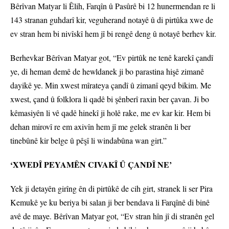
Bêrîvan Matyar li Êlih, Farqîn û Pasûrê bi 12 hunermendan re li
143 stranan guhdarî kir, veguherand notayê û di pirtûka xwe de
ev stran hem bi nivîskî hem jî bi rengê deng û notayê berhev kir.
Berhevkar Bêrîvan Matyar got, “Ev pirtûk ne tenê karekî çandî
ye, di heman demê de hewldanek ji bo parastina hişê zimanê
dayikê ye. Min xwest mîrateya çandî û zimanî qeyd bikim. Me
xwest, çand û folklora li qadê bi şênberî raxin ber çavan. Ji bo
kêmasiyên li vê qadê hinekî ji holê rake, me ev kar kir. Hem bi
dehan mirovî re em axivîn hem jî me gelek stranên li ber
tinebûnê kir belge û pêşî li windabûna wan girt.”
‘XWEDÎ PEYAMÊN CIVAKÎ Û ÇANDÎ NE’
Yek ji detayên girîng ên di pirtûkê de cih girt, stranek li ser Pira
Kemukê ye ku beriya bi salan ji ber bendava li Farqînê di binê
avê de maye. Bêrîvan Matyar got, “Ev stran hîn jî di stranên gel