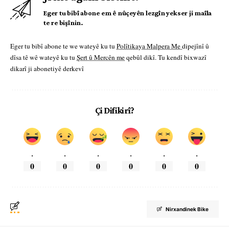
Eger tu bibî abone em ê nûçeyên lezgîn yekser ji maîla
te re bişînin.
Eger tu bibî abone te we wateyê ku tu
Polîtikaya Malpera Me
dipejînî û
dîsa tê wê wateyê ku tu
Şert û Mercên me
qebûl dikî. Tu kendî bixwazî
dikarî ji abonetiyê derkevî
Çi Difikirî?
.
.
.
.
.
.
0
0
0
0
0
0
Nirxandinek Bike