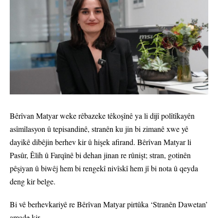
Bêrîvan Matyar weke rêbazeke têkoşînê ya li dijî polîtîkayên
asîmîlasyon û tepisandinê, stranên ku jin bi zimanê xwe yê
dayikê dibêjin berhev kir û hişek afirand. Bêrîvan Matyar li
Pasûr, Êlih û Farqînê bi dehan jinan re rûnişt; stran, gotinên
pêşiyan û biwêj hem bi rengekî nivîskî hem jî bi nota û qeyda
deng kir belge.
Bi vê berhevkariyê re Bêrîvan Matyar pirtûka ‘Stranên Dawetan’
amade kir.