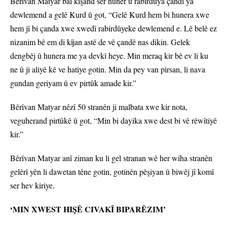
Bêrîvan Matyar bal kişand ser huner û rabirdûya çandî ya
dewlemend a gelê Kurd û got, “Gelê Kurd hem bi hunera xwe
hem jî bi çanda xwe xwedî rabirdûyeke dewlemend e. Lê belê ez
nizanim bê em di kîjan astê de vê çandê nas dikin. Gelek
dengbêj û hunera me ya devkî heye. Min meraq kir bê ev li ku
ne û ji aliyê kê ve hatiye gotin. Min da pey van pirsan, li nava
gundan geriyam û ev pirtûk amade kir.”
Bêrîvan Matyar nêzî 50 stranên ji malbata xwe kir nota,
veguherand pirtûkê û got, “Min bi dayika xwe dest bi vê rêwîtiyê
kir.”
Bêrîvan Matyar anî ziman ku li gel stranan wê her wiha stranên
gelêrî yên li dawetan têne gotin, gotinên pêşiyan û biwêj jî komî
ser hev kiriye.
‘MIN XWEST HIŞÊ CIVAKÎ BIPARÊZIM’