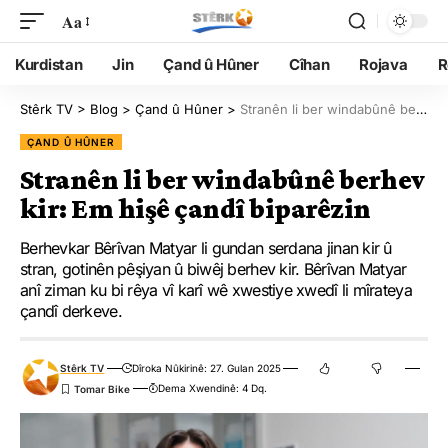
Aa
Kurdistan
Jin
Çand û Hûner
Cîhan
Rojava
R
Stêrk TV
>
Blog
>
Çand û Hûner
>
Stranên li ber windabûnê berhev kir: Em hişê çandî biparêzin
ÇAND Û HÛNER
Stranên li ber windabûnê berhev
kir: Em hişê çandî biparêzin
Berhevkar Bêrîvan Matyar li gundan serdana jinan kir û
stran, gotinên pêşiyan û biwêj berhev kir. Bêrîvan Matyar
anî ziman ku bi rêya vî karî wê xwestiye xwedî li mîrateya
çandî derkeve.
Stêrk TV
Dîroka Nûkirinê: 27. Gulan 2025
Dema Xwendinê: 4 Dq.