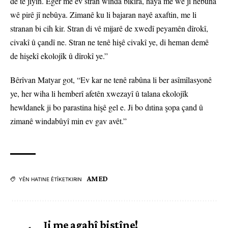
de tê jiyîn. Eger me ev stran winda bikira, haya me wê ji hebûna
wê pirê jî nebûya. Zimanê ku li bajaran nayê axaftin, me li
stranan bi cih kir. Stran di vê mijarê de xwedî peyamên dîrokî,
civakî û çandî ne. Stran ne tenê hişê civakî ye, di heman demê
de hişekî ekolojîk û dîrokî ye.”
Bêrîvan Matyar got, “Ev kar ne tenê rabûna li ber asîmîlasyonê
ye, her wiha li hemberî afetên xwezayî û talana ekolojîk
hewldanek ji bo parastina hişê gel e. Ji bo dıtina şopa çand û
zimanê windabûyî min ev gav avêt.”
AMED
YÊN HATINE ÊTÎKETKIRIN
Ji me agahî bistîne!