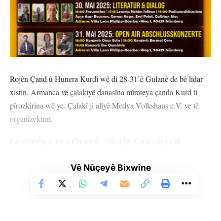
Rojên Çand û Hunera Kurdî wê di 28-31’ê Gulanê de bê lidar
xistin. Armanca vê çalakiyê danasîna mîrateya çanda Kurd û
pîrozkirina wê ye. Çalakî ji aliyê Medya Volkshaus e.V. ve tê
organîzekirin.
DESTPÊKA FESTÎVALÊ: MUZÎK Û FLOKLOR
Festîval di 28’ê Gulanê roja Çarşemê saet 17:00’an de bi
Vê Nûçeyê Bixwîne
pêşandana folklorê destpê dike. Piştre jî wê çalakî di saet
19:00’an bi konsera Azadî û saet 20:00’an de jî bi konsera
Cemîle dewam bike.