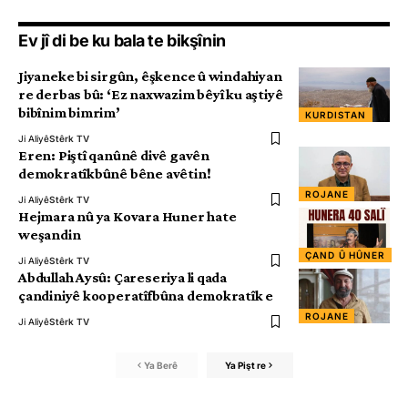
Ev jî di be ku bala te bikşînin
Jiyaneke bi sirgûn, êşkence û windahiyan
re derbas bû: ‘Ez naxwazim bêyî ku aştiyê
bibînim bimrim’
KURDISTAN
Ji Aliyê
Stêrk TV
Eren: Piştî qanûnê divê gavên
demokratîkbûnê bêne avêtin!
ROJANE
Ji Aliyê
Stêrk TV
Hejmara nû ya Kovara Huner hate
weşandin
ÇAND Û HÛNER
Ji Aliyê
Stêrk TV
Abdullah Aysû: Çareseriya li qada
çandiniyê kooperatîfbûna demokratîk e
ROJANE
Ji Aliyê
Stêrk TV
Ya Berê
Ya Pişt re