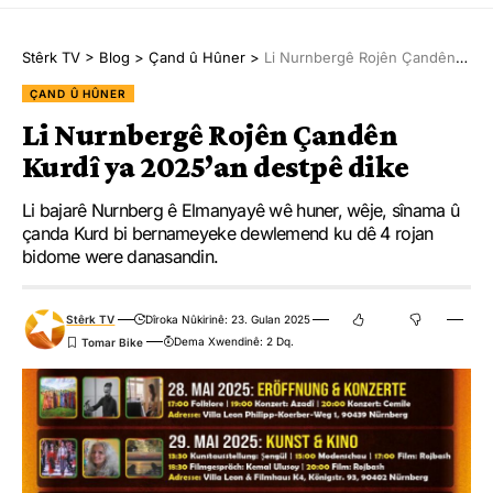
Stêrk TV
>
Blog
>
Çand û Hûner
>
Li Nurnbergê Rojên Çandên Kurdî ya 2025’an destpê dike
ÇAND Û HÛNER
Li Nurnbergê Rojên Çandên
Kurdî ya 2025’an destpê dike
Li bajarê Nurnberg ê Elmanyayê wê huner, wêje, sînama û
çanda Kurd bi bernameyeke dewlemend ku dê 4 rojan
bidome were danasandin.
Stêrk TV
Dîroka Nûkirinê: 23. Gulan 2025
Dema Xwendinê: 2 Dq.