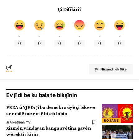
Çi Difikirî?
.
.
.
.
.
.
0
0
0
0
0
0
Nirxandinek Bike
Ev jî di be ku bala te bikşînin
FEDA û YJED: Ji bo demokrasiyê çi bikeve
ser milê me em ê bi cih bînin
ROJANE
Ji Aliyê
Stêrk TV
Xizmên windayan banga avêtina gavên
wêrektir kirin