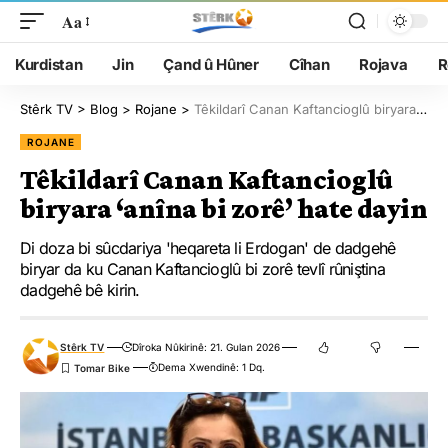
Aa
Kurdistan
Jin
Çand û Hûner
Cîhan
Rojava
R
Stêrk TV
>
Blog
>
Rojane
>
Têkildarî Canan Kaftancioglû biryara ‘anîna bi zorê’ hate dayin
ROJANE
Têkildarî Canan Kaftancioglû
biryara ‘anîna bi zorê’ hate dayin
Di doza bi sûcdariya 'heqareta li Erdogan' de dadgehê
biryar da ku Canan Kaftancioglû bi zorê tevlî rûniştina
dadgehê bê kirin.
Stêrk TV
Dîroka Nûkirinê: 21. Gulan 2026
Dema Xwendinê: 1 Dq.