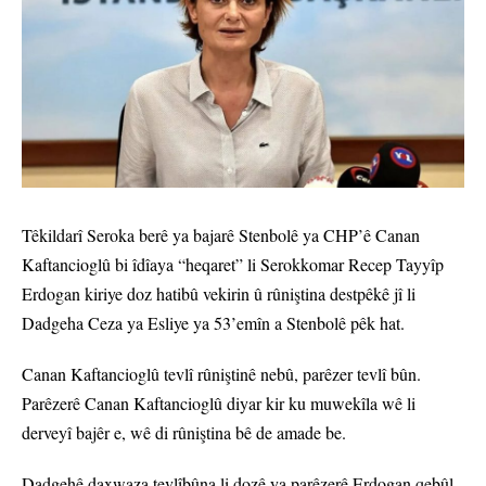
Têkildarî Seroka berê ya bajarê Stenbolê ya CHP’ê Canan
Kaftancioglû bi îdîaya “heqaret” li Serokkomar Recep Tayyîp
Erdogan kiriye doz hatibû vekirin û rûniştina destpêkê jî li
Dadgeha Ceza ya Esliye ya 53’emîn a Stenbolê pêk hat.
Canan Kaftancioglû tevlî rûniştinê nebû, parêzer tevlî bûn.
Parêzerê Canan Kaftancioglû diyar kir ku muwekîla wê li
derveyî bajêr e, wê di rûniştina bê de amade be.
Dadgehê daxwaza tevlîbûna li dozê ya parêzerê Erdogan qebûl