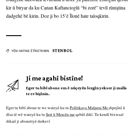
kir û biryar da ku Canan Kaftancioglû “bi zorê” tevlî rûniştina
dadgehê bê kirin. Doz ji bo 15’ê Îlonê hate taloqkirin.
STENBOL
YÊN HATINE ÊTÎKETKIRIN
Ji me agahî bistîne!
Eger tu bibî abone em ê nûçeyên lezgîn yekser ji maîla
te re bişînin.
Eger tu bibî abone te we wateyê ku tu
Polîtikaya Malpera Me
dipejînî û
dîsa tê wê wateyê ku tu
Şert û Mercên me
qebûl dikî. Tu kendî bixwazî
dikarî ji abonetiyê derkevî