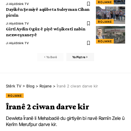
ROJANE
Ji Aliyê
Stêrk TV
Dayikên Şemiyê aqûbeta Suleyman Cîhan
pirsîn
ROJANE
Ji Aliyê
Stêrk TV
Girtî Aydin Ogûz ê piyê wî şikestî nabin
nexweşxaneyê
ROJANE
Ji Aliyê
Stêrk TV
Ya Berê
Ya Pişt re
Stêrk TV
>
Blog
>
Rojane
>
Îranê 2 ciwan darve kir
ROJANE
Îranê 2 ciwan darve kir
Dewleta Îranê li Mehabadê du girtiyên bi navê Ramîn Zele û
Kerîm Merufpur darve kir.