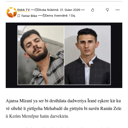
Stêrk TV
Dîroka Nûkirinê: 21. Gulan 2026
Dema Xwendinê: 1 Dq.
Ajansa Mîzanî ya ser bi desthilata dadweriya Îranê eşkere kir ku
vê sibehê li girtîgeha Mehabadê du girtiyên bi navên Ramîn Zele
û Kerîm Merufpur hatin darvekirin.