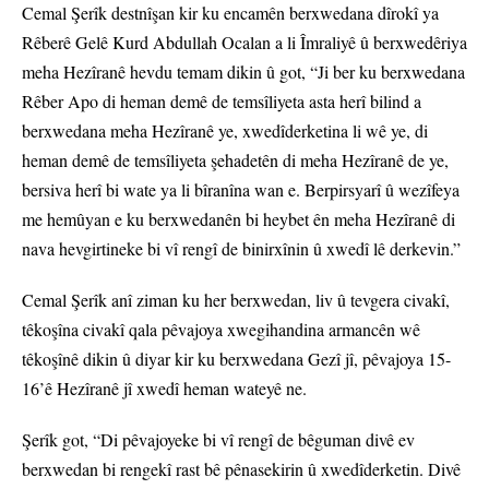
Cemal Şerîk destnîşan kir ku encamên berxwedana dîrokî ya
Rêberê Gelê Kurd Abdullah Ocalan a li Îmraliyê û berxwedêriya
meha Hezîranê hevdu temam dikin û got, “Ji ber ku berxwedana
Rêber Apo di heman demê de temsîliyeta asta herî bilind a
berxwedana meha Hezîranê ye, xwedîderketina li wê ye, di
heman demê de temsîliyeta şehadetên di meha Hezîranê de ye,
bersiva herî bi wate ya li bîranîna wan e. Berpirsyarî û wezîfeya
me hemûyan e ku berxwedanên bi heybet ên meha Hezîranê di
nava hevgirtineke bi vî rengî de binirxînin û xwedî lê derkevin.”
Cemal Şerîk anî ziman ku her berxwedan, liv û tevgera civakî,
têkoşîna civakî qala pêvajoya xwegihandina armancên wê
têkoşînê dikin û diyar kir ku berxwedana Gezî jî, pêvajoya 15-
16’ê Hezîranê jî xwedî heman wateyê ne.
Şerîk got, “Di pêvajoyeke bi vî rengî de bêguman divê ev
berxwedan bi rengekî rast bê pênasekirin û xwedîderketin. Divê