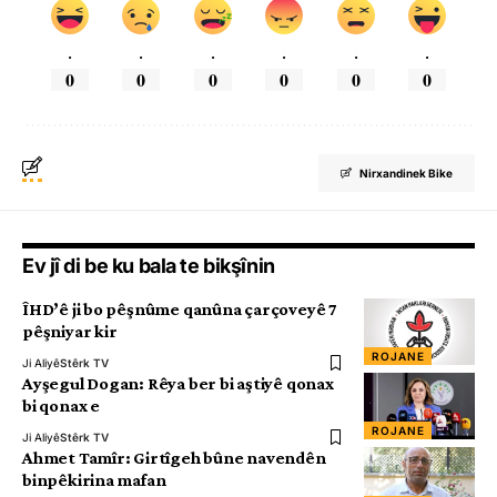
.
.
.
.
.
.
0
0
0
0
0
0
Nirxandinek Bike
Ev jî di be ku bala te bikşînin
ÎHD’ê ji bo pêşnûme qanûna çarçoveyê 7
pêşniyar kir
ROJANE
Ji Aliyê
Stêrk TV
Ayşegul Dogan: Rêya ber bi aştiyê qonax
bi qonax e
ROJANE
Ji Aliyê
Stêrk TV
Ahmet Tamîr: Girtîgeh bûne navendên
binpêkirina mafan