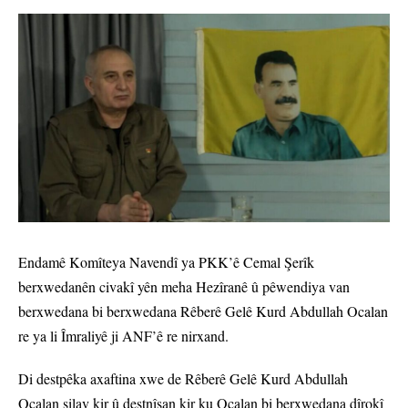
Endamê Komîteya Navendî ya PKK’ê Cemal Şerîk
berxwedanên civakî yên meha Hezîranê û pêwendiya van
berxwedana bi berxwedana Rêberê Gelê Kurd Abdullah Ocalan
re ya li Îmraliyê ji ANF’ê re nirxand.
Di destpêka axaftina xwe de Rêberê Gelê Kurd Abdullah
Ocalan silav kir û destnîşan kir ku Ocalan bi berxwedana dîrokî