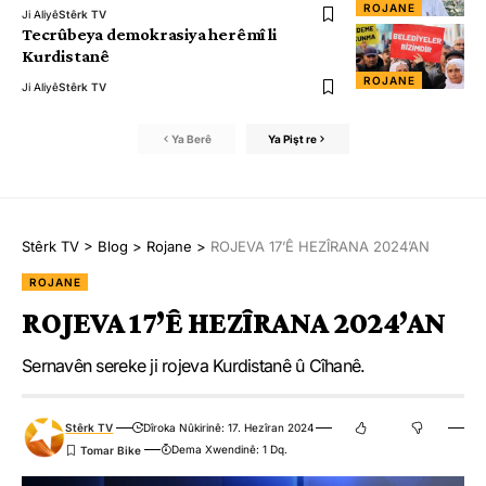
ROJANE
Ji Aliyê
Stêrk TV
Tecrûbeya demokrasiya herêmî li
Kurdistanê
ROJANE
Ji Aliyê
Stêrk TV
Ya Berê
Ya Pişt re
Stêrk TV
>
Blog
>
Rojane
>
ROJEVA 17’Ê HEZÎRANA 2024’AN
ROJANE
ROJEVA 17’Ê HEZÎRANA 2024’AN
Sernavên sereke ji rojeva Kurdistanê û Cîhanê.
Stêrk TV
Dîroka Nûkirinê: 17. Hezîran 2024
Dema Xwendinê: 1 Dq.