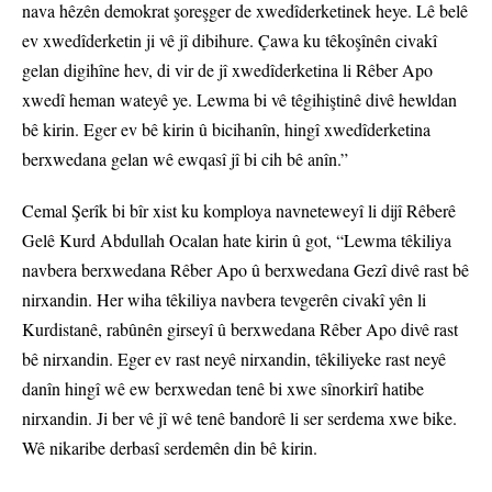
nava hêzên demokrat şoreşger de xwedîderketinek heye. Lê belê
ev xwedîderketin ji vê jî dibihure. Çawa ku têkoşînên civakî
gelan digihîne hev, di vir de jî xwedîderketina li Rêber Apo
xwedî heman wateyê ye. Lewma bi vê têgihiştinê divê hewldan
bê kirin. Eger ev bê kirin û bicihanîn, hingî xwedîderketina
berxwedana gelan wê ewqasî jî bi cih bê anîn.”
Cemal Şerîk bi bîr xist ku komploya navneteweyî li dijî Rêberê
Gelê Kurd Abdullah Ocalan hate kirin û got, “Lewma têkiliya
navbera berxwedana Rêber Apo û berxwedana Gezî divê rast bê
nirxandin. Her wiha têkiliya navbera tevgerên civakî yên li
Kurdistanê, rabûnên girseyî û berxwedana Rêber Apo divê rast
bê nirxandin. Eger ev rast neyê nirxandin, têkiliyeke rast neyê
danîn hingî wê ew berxwedan tenê bi xwe sînorkirî hatibe
nirxandin. Ji ber vê jî wê tenê bandorê li ser serdema xwe bike.
Wê nikaribe derbasî serdemên din bê kirin.