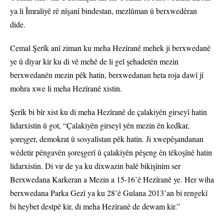
ya li Îmraliyê rê nîşanî bindestan, mezlûman û berxwedêran
dide.
Cemal Şerîk anî ziman ku meha Hezîranê mehek ji berxwedanê
ye û diyar kir ku di vê mehê de li gel şehadetên mezin
berxwedanên mezin pêk hatin, berxwedanan heta roja dawî jî
mohra xwe li meha Hezîranê xistin.
Şerîk bi bîr xist ku di meha Hezîranê de çalakiyên girseyî hatin
lidarxistin û got, “Çalakiyên girseyî yên mezin ên kedkar,
şoreşger, demokrat û sosyalîstan pêk hatin. Ji xwepêşandanan
wêdetir pêngavên şoreşgerî û çalakiyên pêşeng ên têkoşînê hatin
lidarxistin. Di vir de ya ku dixwazin balê bikişînim ser
Berxwedana Karkeran a Mezin a 15-16’ê Hezîranê ye. Her wiha
berxwedana Parka Gezî ya ku 28’ê Gulana 2013’an bi rengekî
bi heybet destpê kir, di meha Hezîranê de dewam kir.”