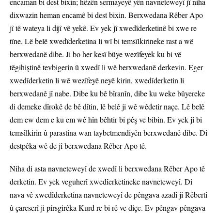
encaman bi dest bixin; hêzên sermayeyê yên navneteweyî jî niha
dixwazin heman encamê bi dest bixin. Berxwedana Rêber Apo
jî tê wateya li dijî vê yekê. Ev yek jî xwedîderketinê bi xwe re
tîne. Lê belê xwedîderketina li wî bi temsîlkirineke rast a wê
berxwedanê dibe. Ji bo her kesî bûye wezîfeyek ku bi vê
têgihiştinê tevbigerin û xwedî li wê berxwedanê derkevin. Eger
xwedîderketin li wê wezîfeyê neyê kirin, xwedîderketin li
berxwedanê jî nabe. Dibe ku bê bîranîn, dibe ku weke bûyereke
di demeke dîrokê de bê dîtin, lê belê ji wê wêdetir naçe. Lê belê
dem ew dem e ku em wê hîn bêhtir bi pêş ve bibin. Ev yek jî bi
temsîlkirin û parastina wan taybetmendiyên berxwedanê dibe. Di
destpêka wê de jî berxwedana Rêber Apo tê.
Niha di asta navneteweyî de xwedî li berxwedana Rêber Apo tê
derketin. Ev yek veguherî xwedîerketineke navneteweyî. Di
nava vê xwedîderketina navneteweyî de pêngava azadî ji Rêbertî
û çareserî ji pirsgirêka Kurd re bi rê ve diçe. Ev pêngav pêngava