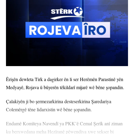
Êrişên dewleta Tirk a dagirker ên li ser Herêmên Parastinê yên
Medyayê, Rojava û bûyerên têkildarî mijarê wê bêne şopandin.
Çalakiyên ji bo şermezarkirina desteserkirina Şaredariya
Colemêrgê têne lidarxistin wê bêne şopandin.
Endamê Komîteya Navendî ya PKK’ê Cemal Şerîk anî ziman
ku berxwedana meha Hezîranê pêwendiya xwe yekser bi