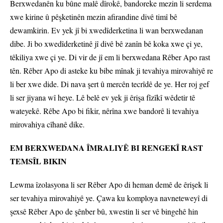
Berxwedanên ku bûne malê dîrokê, bandoreke mezin li serdema
xwe kirine û pêşketinên mezin afirandine divê timî bê
dewamkirin. Ev yek jî bi xwedîderketina li wan berxwedanan
dibe. Ji bo xwedîderketinê jî divê bê zanîn bê koka xwe çi ye,
têkiliya xwe çi ye. Di vir de jî em li berxwedana Rêber Apo rast
tên. Rêber Apo di asteke ku bibe mînak ji tevahiya mirovahiyê re
li ber xwe dide. Di nava şert û mercên tecrîdê de ye. Her roj gef
li ser jiyana wî heye. Lê belê ev yek ji êrişa fîzîkî wêdetir tê
wateyekê. Rêbe Apo bi fikir, nêrîna xwe bandorê li tevahiya
mirovahiya cîhanê dike.
EM BERXWEDANA ÎMRALIYÊ BI RENGEKÎ RAST
TEMSÎL BIKIN
Lewma îzolasyona li ser Rêber Apo di heman demê de êrişek li
ser tevahiya mirovahiyê ye. Çawa ku komploya navneteweyî di
şexsê Rêber Apo de şênber bû, xwestin li ser vê bingehê hin