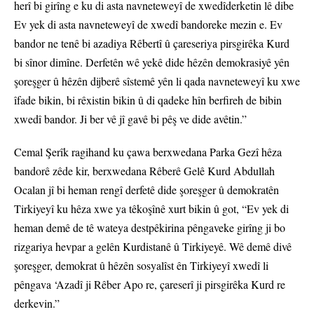
herî bi girîng e ku di asta navneteweyî de xwedîderketin lê dibe
Ev yek di asta navneteweyî de xwedî bandoreke mezin e. Ev
bandor ne tenê bi azadiya Rêbertî û çareseriya pirsgirêka Kurd
bi sînor dimîne. Derfetên wê yekê dide hêzên demokrasiyê yên
şoreşger û hêzên dijberê sîstemê yên li qada navneteweyî ku xwe
îfade bikin, bi rêxistin bikin û di qadeke hîn berfireh de bibin
xwedî bandor. Ji ber vê jî gavê bi pêş ve dide avêtin.”
Cemal Şerîk ragihand ku çawa berxwedana Parka Gezî hêza
bandorê zêde kir, berxwedana Rêberê Gelê Kurd Abdullah
Ocalan jî bi heman rengî derfetê dide şoreşger û demokratên
Tirkiyeyî ku hêza xwe ya têkoşînê xurt bikin û got, “Ev yek di
heman demê de tê wateya destpêkirina pêngaveke girîng ji bo
rizgariya hevpar a gelên Kurdistanê û Tirkiyeyê. Wê demê divê
şoreşger, demokrat û hêzên sosyalîst ên Tirkiyeyî xwedî li
pêngava ‘Azadî ji Rêber Apo re, çareserî ji pirsgirêka Kurd re
derkevin.”