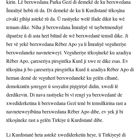
kirin. Lê berxwedana Parka Gezî di demekê de ku berxwedana
Îmraliyê hebû rû da. Di demekê de ku li Kurdistanê têkoşîna
civakî gihîşt astekê rû da. Û rastiyeke welê îfade dikir ku wê
temam dike. Niha jî berxwedana Îmraliyê vê taybetmendiyê
diparêze û di asta herî bilind de wê berxwedanê temsîl dike. Ji
ber vê yekê berxwedana Rêber Apo ya li Îmraliyê veguheriye
berxwedaneke navneteweyî. Veguheriye têkoşînekê ku azadiya
Rêber Apo, çareseriya pirsgirêka Kurd ji xwe re dike esas. Ev
têkoşîna ji bo çareseriya pirsgirêka Kurd û azadiya Rêber Apo di
heman demê de veguherî berxwedanekê ku gelên cîhanê,
demokratên şoreşger û sosyalîst piştgiriyê didin, xwedî lê
derdikevin. Di nava rastiyeke bi vî rengî ya berxwedanê de
xwedîderketina li berxwedana Gezî tenê bi temsîlkirina rast a
navneteweyîbûna berxwedana Rêber Apo dibe, ev yek jî bi
têkoşîneke rast a gelên Tirkiye û Kurdistanê dibe.
Li Kurdistanê heta astekê xwedîderketin heye, li Tirkiyeyê di