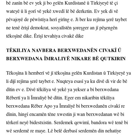
bê zanîn bê ev yek ji bo gelên Kurdistanê û Tirkiyeyê tê çi
wateyê û li gorî vê yekê xwedî lê bê derketin. Ev yek di vê
pêvajoyê de pêwîstiya herî girîng e. Ji ber ku rejîma şerê taybet
ne tenê êrişî demokrat, sosyalîstên şoreşger an jî pêşengên
têkoşînê dike. Êrişî tevahiya civakê dike
TÊKILIYA NAVBERA BERXWEDANÊN CIVAKÎ Û
BERXWEDANA ÎMRALIYÊ NIKARE BÊ QUTKIRIN
Têkoşîna li hemberî vê jî têkoşîna gelên Kurdistan û Tirkiyeyê ya
li dijî rejîma şerê taybet e. Nuqteya esasî ya ku divê di vir de bê
dîtin ev e. Divê têkiliya vê yekê ya yekser a bi berxwedana
Rêbertî ya li Îmraliyê bê dîtin. Eger em nikaribin têkiliya
berxwedana Rêber Apo ya Îmraliyê bi berxwedanên civakî re
dînin, hingî encamên têne xwestin ji wan berxwedanan wê bi
têrkerî neyê bidestxistin. Serdemek qewimî, bandora wê tenê bi
wê serdemê re maye. Lê belê derbasî serdemên din nehatiye