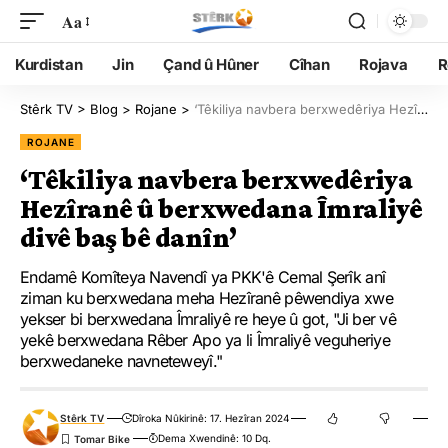
Aa
Kurdistan
Jin
Çand û Hûner
Cîhan
Rojava
R
Stêrk TV
>
Blog
>
Rojane
>
‘Têkiliya navbera berxwedêriya Hezîranê û berxwedana Îmraliyê divê baş bê danîn’
ROJANE
‘Têkiliya navbera berxwedêriya
Hezîranê û berxwedana Îmraliyê
divê baş bê danîn’
Endamê Komîteya Navendî ya PKK'ê Cemal Şerîk anî
ziman ku berxwedana meha Hezîranê pêwendiya xwe
yekser bi berxwedana Îmraliyê re heye û got, "Ji ber vê
yekê berxwedana Rêber Apo ya li Îmraliyê veguheriye
berxwedaneke navneteweyî."
Stêrk TV
Dîroka Nûkirinê: 17. Hezîran 2024
Dema Xwendinê: 10 Dq.