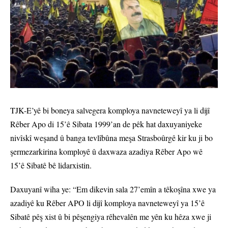
TJK-E’yê bi boneya salvegera komploya navneteweyî ya li dijî
Rêber Apo di 15’ê Sibata 1999’an de pêk hat daxuyaniyeke
nivîskî weşand û banga tevlîbûna meşa Strasboûrgê kir ku ji bo
şermezarkirina komployê û daxwaza azadiya Rêber Apo wê
15’ê Sibatê bê lidarxistin.
Daxuyanî wiha ye: “Em dikevin sala 27’emîn a têkoşîna xwe ya
azadiyê ku Rêber APO li dijî komploya navneteweyî ya 15’ê
Sibatê pêş xist û bi pêşengiya rêhevalên me yên ku hêza xwe ji