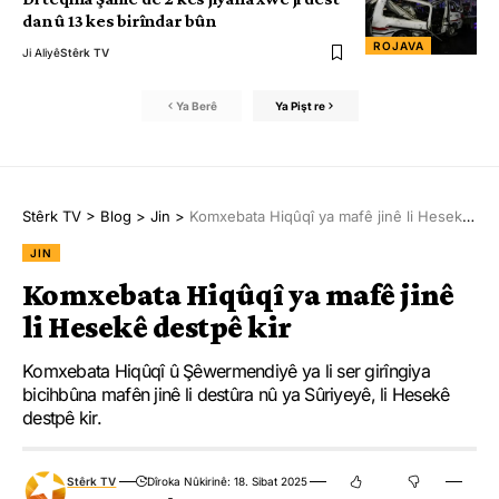
dan û 13 kes birîndar bûn
ROJAVA
Ji Aliyê
Stêrk TV
Ya Berê
Ya Pişt re
Stêrk TV
>
Blog
>
Jin
>
Komxebata Hiqûqî ya mafê jinê li Hesekê destpê kir
JIN
Komxebata Hiqûqî ya mafê jinê
li Hesekê destpê kir
Komxebata Hiqûqî û Şêwermendiyê ya li ser girîngiya
bicihbûna mafên jinê li destûra nû ya Sûriyeyê, li Hesekê
destpê kir.
Stêrk TV
Dîroka Nûkirinê: 18. Sibat 2025