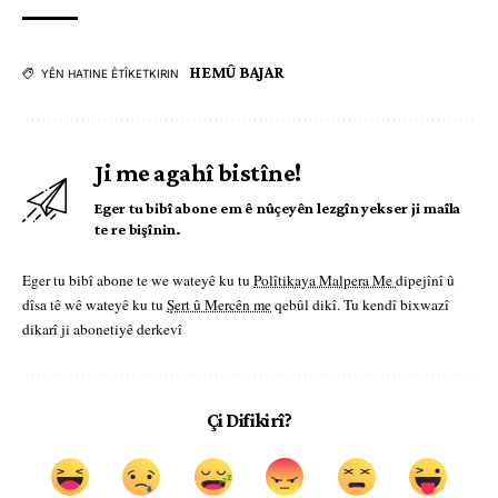
HEMÛ BAJAR
YÊN HATINE ÊTÎKETKIRIN
Ji me agahî bistîne!
Eger tu bibî abone em ê nûçeyên lezgîn yekser ji maîla
te re bişînin.
Eger tu bibî abone te we wateyê ku tu
Polîtikaya Malpera Me
dipejînî û
dîsa tê wê wateyê ku tu
Şert û Mercên me
qebûl dikî. Tu kendî bixwazî
dikarî ji abonetiyê derkevî
Çi Difikirî?