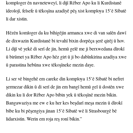
komploger ên navneteweyî, li dijî Rêber Apo ku li Kurdistanê
îdeolojî, felsefe û têkoşîna azadiyê pêş xist komploya 15’ê Sibatê
li dar xistin.
Hêzên komloger da ku bihigêjin armanca xwe di van salên dawî
de dixwazin Kurdistanê bi tevahî bixin dorpêça şerê qirêj û hov.
Li dijî vê yekê di serî de jin, hemû gelê me ji berxwedana dîrokî
û birûmet ya Rêber Apo hêz girt û ji bo dabînkirina azadiya xwe
û parastina hebûna xwe têkoşîneke mezin daye.
Li ser vê bingehê em careke din komploya 15’ê Sibatê bi nefret
şermezar dikin û di serî de jin em bangî hemû gel û dostên xwe
dikin ku li dor Rêber Apo bibin yek û têkoşînê mezin bikin.
Bangawaziya me ew e ku her kes beşdarî meşa mezin û dîrokî
bibe ku bi pêşengiya jinan 15’ê Sibatê wê li Strasbourgê bê
lidarxistin. Werin em roja reş ronî bikin.”