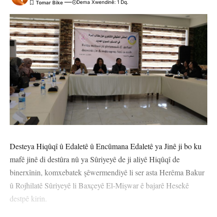
Dema Xwendinê: 1 Dq.
Desteya Hiqûqî û Edaletê û Encûmana Edaletê ya Jinê ji bo ku
mafê jinê di destûra nû ya Sûriyeyê de ji aliyê Hiqûqî de
binerxînin, komxebatek şêwermendiyê li ser asta Herêma Bakur
û Rojhilatê Sûriyeyê li Baxçeyê El-Mişwar ê bajarê Hesekê
destpê kirin.