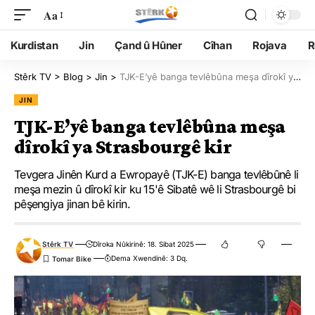
Aa
Kurdistan
Jin
Çand û Hûner
Cîhan
Rojava
R
Stêrk TV
>
Blog
>
Jin
>
TJK-E’yê banga tevlêbûna meşa dîrokî ya Strasbourgê kir
JIN
TJK-E’yê banga tevlêbûna meşa
dîrokî ya Strasbourgê kir
Tevgera Jinên Kurd a Ewropayê (TJK-E) banga tevlêbûnê li
meşa mezin û dîrokî kir ku 15'ê Sibatê wê li Strasbourgê bi
pêşengiya jinan bê kirin.
Stêrk TV
Dîroka Nûkirinê: 18. Sibat 2025
Dema Xwendinê: 3 Dq.