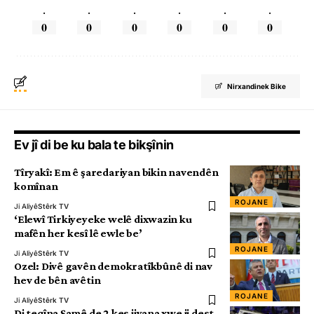
.
.
.
.
.
.
0
0
0
0
0
0
Nirxandinek Bike
Ev jî di be ku bala te bikşînin
Tîryakî: Em ê şaredariyan bikin navendên
komînan
ROJANE
Ji Aliyê
Stêrk TV
‘Elewî Tirkiyeyeke welê dixwazin ku
mafên her kesî lê ewle be’
ROJANE
Ji Aliyê
Stêrk TV
Ozel: Divê gavên demokratîkbûnê di nav
hev de bên avêtin
ROJANE
Ji Aliyê
Stêrk TV
Di teqîna Şamê de 2 kes jiyana xwe ji dest