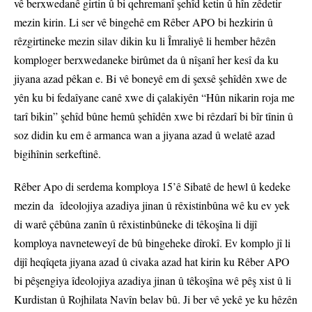
vê berxwedanê girtin û bi qehremanî şehîd ketin û hîn zêdetir
mezin kirin. Li ser vê bingehê em Rêber APO bi hezkirin û
rêzgirtineke mezin silav dikin ku li Îmraliyê li hember hêzên
komploger berxwedaneke birûmet da û nîşanî her kesî da ku
jiyana azad pêkan e. Bi vê boneyê em di şexsê şehîdên xwe de
yên ku bi fedaîyane canê xwe di çalakiyên “Hûn nikarin roja me
tarî bikin” şehîd bûne hemû şehîdên xwe bi rêzdarî bi bîr tînin û
soz didin ku em ê armanca wan a jiyana azad û welatê azad
bigihînin serkeftinê.
Rêber Apo di serdema komploya 15’ê Sibatê de hewl û kedeke
mezin da îdeolojiya azadiya jinan û rêxistinbûna wê ku ev yek
di warê çêbûna zanîn û rêxistinbûneke di têkoşîna li dijî
komploya navneteweyî de bû bingeheke dîrokî. Ev komplo jî li
dijî heqîqeta jiyana azad û civaka azad hat kirin ku Rêber APO
bi pêşengiya îdeolojiya azadiya jinan û têkoşîna wê pêş xist û li
Kurdistan û Rojhilata Navîn belav bû. Ji ber vê yekê ye ku hêzên