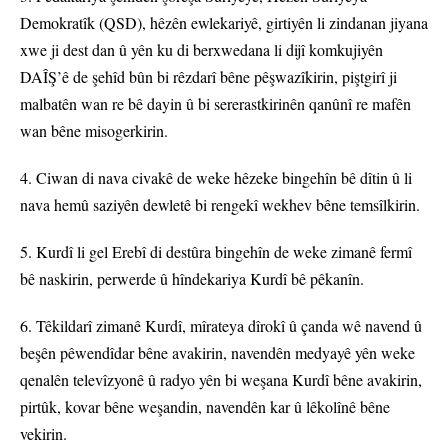
Demokratîk (QSD), hêzên ewlekariyê, girtiyên li zindanan jiyana
xwe ji dest dan û yên ku di berxwedana li dijî komkujiyên
DAÎŞ’ê de şehîd bûn bi rêzdarî bêne pêşwazîkirin, piştgirî ji
malbatên wan re bê dayin û bi sererastkirinên qanûnî re mafên
wan bêne misogerkirin.
4. Ciwan di nava civakê de weke hêzeke bingehîn bê dîtin û li
nava hemû saziyên dewletê bi rengekî wekhev bêne temsîlkirin.
5. Kurdî li gel Erebî di destûra bingehîn de weke zimanê fermî
bê naskirin, perwerde û hîndekariya Kurdî bê pêkanîn.
6. Têkildarî zimanê Kurdî, mîrateya dîrokî û çanda wê navend û
beşên pêwendîdar bêne avakirin, navendên medyayê yên weke
qenalên televîzyonê û radyo yên bi weşana Kurdî bêne avakirin,
pirtûk, kovar bêne weşandin, navendên kar û lêkolînê bêne
vekirin.