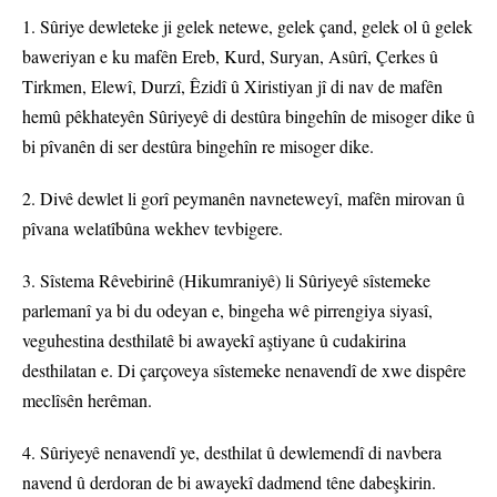
1. Sûriye dewleteke ji gelek netewe, gelek çand, gelek ol û gelek
baweriyan e ku mafên Ereb, Kurd, Suryan, Asûrî, Çerkes û
Tirkmen, Elewî, Durzî, Êzidî û Xiristiyan jî di nav de mafên
hemû pêkhateyên Sûriyeyê di destûra bingehîn de misoger dike û
bi pîvanên di ser destûra bingehîn re misoger dike.
2. Divê dewlet li gorî peymanên navneteweyî, mafên mirovan û
pîvana welatîbûna wekhev tevbigere.
3. Sîstema Rêvebirinê (Hikumraniyê) li Sûriyeyê sîstemeke
parlemanî ya bi du odeyan e, bingeha wê pirrengiya siyasî,
veguhestina desthilatê bi awayekî aştiyane û cudakirina
desthilatan e. Di çarçoveya sîstemeke nenavendî de xwe dispêre
meclîsên herêman.
4. Sûriyeyê nenavendî ye, desthilat û dewlemendî di navbera
navend û derdoran de bi awayekî dadmend têne dabeşkirin.