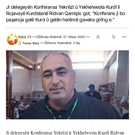
Ji delegeyên Konferansa Yekrêzî û Yekhelwesta Kurdî li
Rojavayê Kurdistanê Ridvan Qamişlo got, "Konferans ji bo
paşeroja gelê Kurd û gelên herêmê gaveke girîng e."
Stêrk TV
Dîroka Nûkirinê: 27. Nîsan 2025
Dema Xwendinê: 2 Dq.
Ji delegeyên Konferansa Yekrêzî û Yekhelwesta Kurdî Ridvan