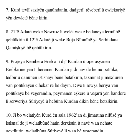
7. Kurd tevlî saziyên qanûndanîn, dadgerî, rêveberî û ewlekariyê
yên dewletê bêne kirin.
8. 21’ê Adarê weke Newroz li welêt weke betlaneya fermî bê
qebûlkirin û 12’ê Adarê jî weke Roja Bîranînê ya Serhildana
Qamişloyê bê qebûlkirin.
9. Projeya Kembera Ereb a li dijî Kurdan û operasyonên
Erebkirinê yên li herêmên Kurdan jî di nav de hemû polîtîka,
tedbîr û qanûnên îstîsnayî bêne betalkirin, tazmînat ji mexdûrên
van polîtîkayên cihêkar re bê dayin. Divê li rewşa beriya van
polîtîkayê bê vegerandin, peymanên eşkere û veşartî yên bandorê
li serweriya Sûriyeyê û hebûna Kurdan dikin bêne betalkirin.
10. Ji bo welatiyên Kurd ên sala 1962’an di jimartina nifûsê ya
îstîsnaî de ji welatîbûnê hatin derxistin û navê wan nehate
qeydkirin, welatîbûna Sûriyeyê li wan bê vegerandin.