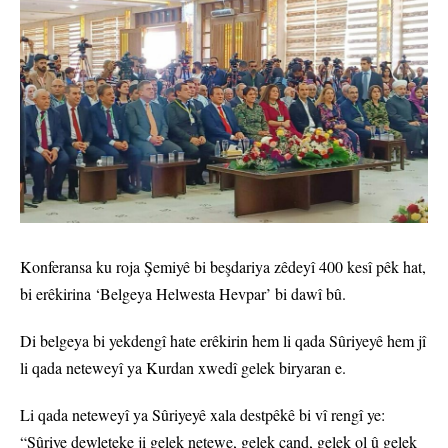
Konferansa ku roja Şemiyê bi beşdariya zêdeyî 400 kesî pêk hat,
bi erêkirina ‘Belgeya Helwesta Hevpar’ bi dawî bû.
Di belgeya bi yekdengî hate erêkirin hem li qada Sûriyeyê hem jî
li qada neteweyî ya Kurdan xwedî gelek biryaran e.
Li qada neteweyî ya Sûriyeyê xala destpêkê bi vî rengî ye:
“Sûriye dewleteke ji gelek netewe, gelek çand, gelek ol û gelek