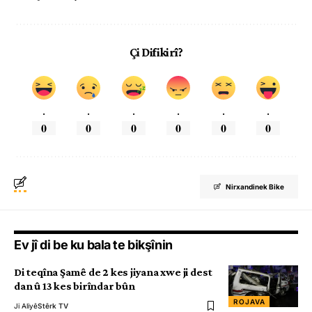
Çi Difikirî?
.
.
.
.
.
.
0
0
0
0
0
0
Nirxandinek Bike
Ev jî di be ku bala te bikşînin
Di teqîna Şamê de 2 kes jiyana xwe ji dest
dan û 13 kes birîndar bûn
ROJAVA
Ji Aliyê
Stêrk TV