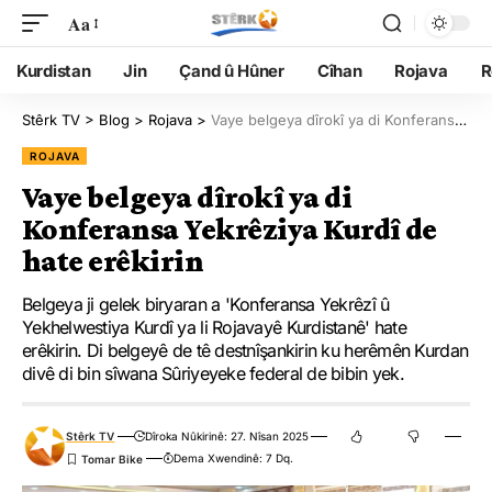
Aa
Kurdistan
Jin
Çand û Hûner
Cîhan
Rojava
R
Stêrk TV
>
Blog
>
Rojava
>
Vaye belgeya dîrokî ya di Konferansa Yekrêziya Kurdî de hate erêkirin
ROJAVA
Vaye belgeya dîrokî ya di
Konferansa Yekrêziya Kurdî de
hate erêkirin
Belgeya ji gelek biryaran a 'Konferansa Yekrêzî û
Yekhelwestiya Kurdî ya li Rojavayê Kurdistanê' hate
erêkirin. Di belgeyê de tê destnîşankirin ku herêmên Kurdan
divê di bin sîwana Sûriyeyeke federal de bibin yek.
Stêrk TV
Dîroka Nûkirinê: 27. Nîsan 2025
Dema Xwendinê: 7 Dq.