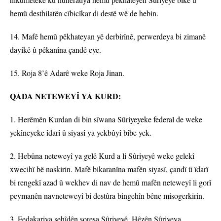
hemû desthilatên cîbicîkar di destê wê de hebin.
14. Mafê hemû pêkhateyan yê derbirînê, perwerdeya bi zimanê
dayikê û pêkanîna çandê eye.
15. Roja 8’ê Adarê weke Roja Jinan.
QADA NETEWEYÎ YA KURD:
1. Herêmên Kurdan di bin sîwana Sûriyeyeke federal de weke
yekîneyeke îdarî û siyasî ya yekbûyî bibe yek.
2. Hebûna neteweyî ya gelê Kurd a li Sûriyeyê weke gelekî
xwecihî bê naskirin. Mafê bikaranîna mafên siyasî, çandî û îdarî
bi rengekî azad û wekhev di nav de hemû mafên neteweyî li gorî
peymanên navneteweyî bi destûra bingehîn bêne misogerkirin.
3. Fedakariya şehîdên şoreşa Sûriyeyê, Hêzên Sûriyeya