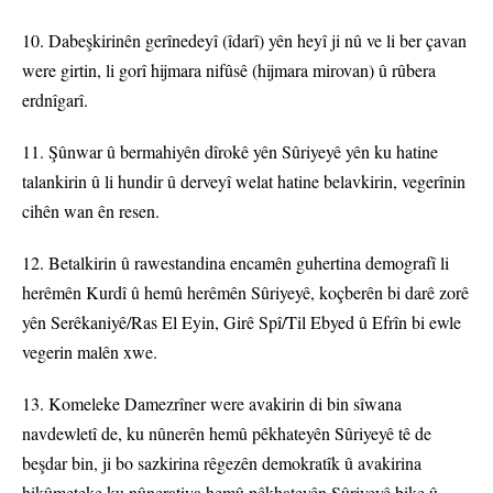
10. Dabeşkirinên gerînedeyî (îdarî) yên heyî ji nû ve li ber çavan
were girtin, li gorî hijmara nifûsê (hijmara mirovan) û rûbera
erdnîgarî.
11. Şûnwar û bermahiyên dîrokê yên Sûriyeyê yên ku hatine
talankirin û li hundir û derveyî welat hatine belavkirin, vegerînin
cihên wan ên resen.
12. Betalkirin û rawestandina encamên guhertina demografî li
herêmên Kurdî û hemû herêmên Sûriyeyê, koçberên bi darê zorê
yên Serêkaniyê/Ras El Eyin, Girê Spî/Til Ebyed û Efrîn bi ewle
vegerin malên xwe.
13. Komeleke Damezrîner were avakirin di bin sîwana
navdewletî de, ku nûnerên hemû pêkhateyên Sûriyeyê tê de
beşdar bin, ji bo sazkirina rêgezên demokratîk û avakirina
hikûmeteke ku nûneratiya hemû pêkhateyên Sûriyeyê bike û