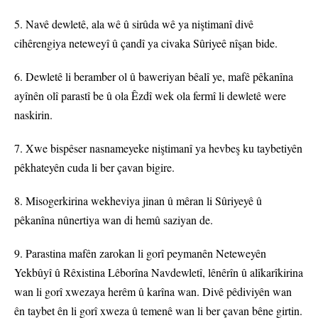
5. Navê dewletê, ala wê û sirûda wê ya niştimanî divê
cihêrengiya neteweyî û çandî ya civaka Sûriyeê nîşan bide.
6. Dewletê li beramber ol û baweriyan bêalî ye, mafê pêkanîna
ayînên olî parastî be û ola Êzdî wek ola fermî li dewletê were
naskirin.
7. Xwe bispêser nasnameyeke niştimanî ya hevbeş ku taybetiyên
pêkhateyên cuda li ber çavan bigire.
8. Misogerkirina wekheviya jinan û mêran li Sûriyeyê û
pêkanîna nûnertiya wan di hemû saziyan de.
9. Parastina mafên zarokan li gorî peymanên Neteweyên
Yekbûyî û Rêxistina Lêborîna Navdewletî, lênêrîn û alîkarîkirina
wan li gorî xwezaya herêm û karîna wan. Divê pêdiviyên wan
ên taybet ên li gorî xweza û temenê wan li ber çavan bêne girtin.