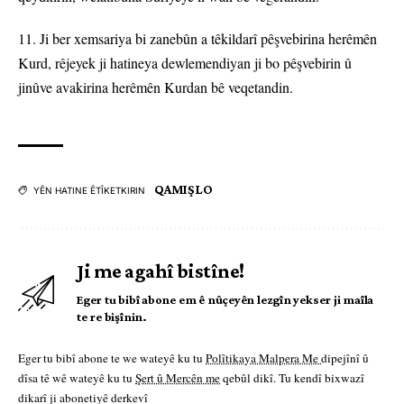
11. Ji ber xemsariya bi zanebûn a têkildarî pêşvebirina herêmên
Kurd, rêjeyek ji hatineya dewlemendiyan ji bo pêşvebirin û
jinûve avakirina herêmên Kurdan bê veqetandin.
QAMIŞLO
YÊN HATINE ÊTÎKETKIRIN
Ji me agahî bistîne!
Eger tu bibî abone em ê nûçeyên lezgîn yekser ji maîla
te re bişînin.
Eger tu bibî abone te we wateyê ku tu
Polîtikaya Malpera Me
dipejînî û
dîsa tê wê wateyê ku tu
Şert û Mercên me
qebûl dikî. Tu kendî bixwazî
dikarî ji abonetiyê derkevî