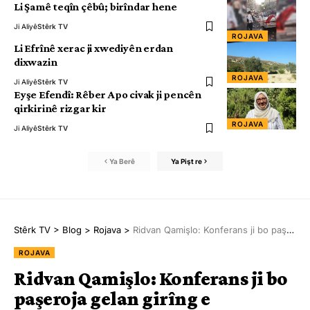
Li Şamê teqîn çêbû; birîndar hene
Ji Aliyê
Stêrk TV
ROJAVA
Li Efrînê xerac ji xwediyên erdan
dixwazin
ROJAVA
Ji Aliyê
Stêrk TV
Eyşe Efendî: Rêber Apo civak ji pencên
qirkirinê rizgar kir
ROJAVA
Ji Aliyê
Stêrk TV
Ya Berê
Ya Pişt re
Stêrk TV
>
Blog
>
Rojava
>
Ridvan Qamişlo: Konferans ji bo paşeroja gelan girîng e
ROJAVA
Ridvan Qamişlo: Konferans ji bo
paşeroja gelan girîng e