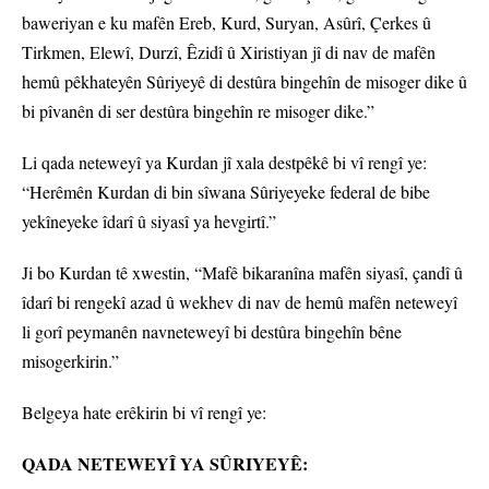
baweriyan e ku mafên Ereb, Kurd, Suryan, Asûrî, Çerkes û
Tirkmen, Elewî, Durzî, Êzidî û Xiristiyan jî di nav de mafên
hemû pêkhateyên Sûriyeyê di destûra bingehîn de misoger dike û
bi pîvanên di ser destûra bingehîn re misoger dike.”
Li qada neteweyî ya Kurdan jî xala destpêkê bi vî rengî ye:
“Herêmên Kurdan di bin sîwana Sûriyeyeke federal de bibe
yekîneyeke îdarî û siyasî ya hevgirtî.”
Ji bo Kurdan tê xwestin, “Mafê bikaranîna mafên siyasî, çandî û
îdarî bi rengekî azad û wekhev di nav de hemû mafên neteweyî
li gorî peymanên navneteweyî bi destûra bingehîn bêne
misogerkirin.”
Belgeya hate erêkirin bi vî rengî ye:
QADA NETEWEYÎ YA SÛRIYEYÊ: