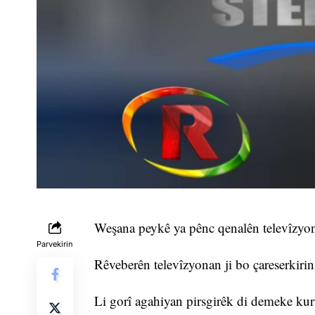
Weşana peykê ya pênc qenalên televîzyonê
Parvekirin
Rêveberên televîzyonan ji bo çareserkirin
Li gorî agahiyan pirsgirêk di demeke kur