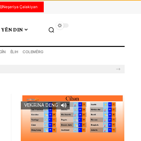
Neşeriya Çalakiyan
YÊN DIN
GÎN
ÊLIH
COLEMÊRG
VEKIRINA DENG