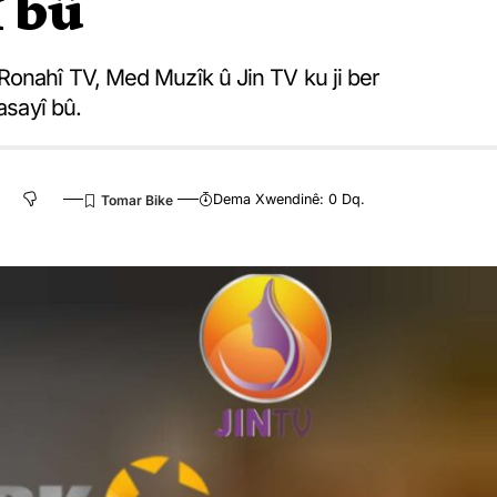
î bû
Ronahî TV, Med Muzîk û Jin TV ku ji ber
asayî bû.
Dema Xwendinê: 0 Dq.