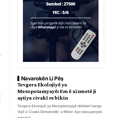
Navarokên Li Pêş
Tevgera Ekolojiyê ya
Mezopotamyayê: Em ê xizmetê ji
aştiya civakî re bikin
Tevgera Ekolojiyê ya Mezoptamyayê têkildarî banga
'Aştî û Civaka Demokratîk' a Rêber Apo daxuyaniyek
weşand.