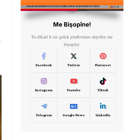
HD
00:40
Me Bişopîne!
Tu dikarî li ser gelek platforman rûpelên me
bişopînî.
Facebook
Twitter
Pinterest
Instagram
Youtube
Tiktok
Telegram
Google News
LinkedIn