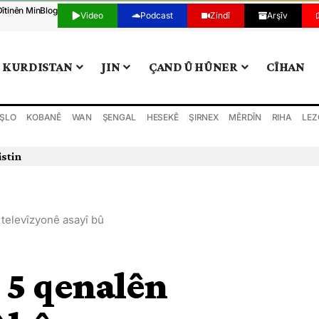
Dîtinên Min
Blog
Video
Podcast
Zindî
Arşîv
KURDISTAN
JIN
ÇAND Û HÛNER
CÎHAN
ŞLO
KOBANÊ
WAN
ŞENGAL
HESEKÊ
ŞIRNEX
MÊRDÎN
RIHA
LEZ
istin
televîzyonê asayî bû
 5 qenalên