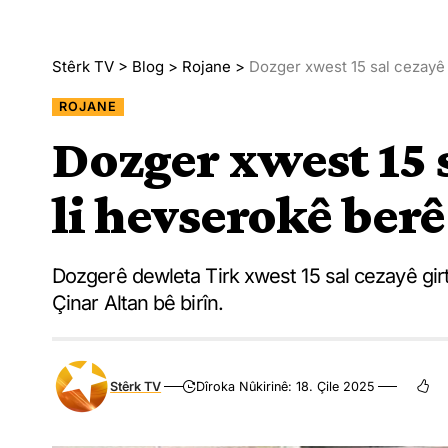
Stêrk TV
>
Blog
>
Rojane
>
Dozger xwest 15 sal cezayê 
ROJANE
Dozger xwest 15 s
li hevserokê berê
Dozgerê dewleta Tirk xwest 15 sal cezayê gir
Çinar Altan bê birîn.
Stêrk TV
Dîroka Nûkirinê: 18. Çile 2025