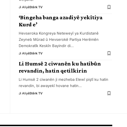
Ji Aliyê
Stêrk TV
‘Bingeha banga azadiyê yekîtiya
Kurd e’
Hevseroka Kongreya Neteweyî ya Kurdistanê
Zeyneb Mûrad û Hevserokê Partiya Herêmên
Demokratîk Keskîn Bayindir di
…
Ji Aliyê
Stêrk TV
Li Humsê 2 ciwanên ku hatibûn
revandin, hatin qetilkirin
Li Humsê 2 ciwanên ji mezheba Elewî piştî ku hatin
revandin, bi awayekî hovane hatin
…
Ji Aliyê
Stêrk TV