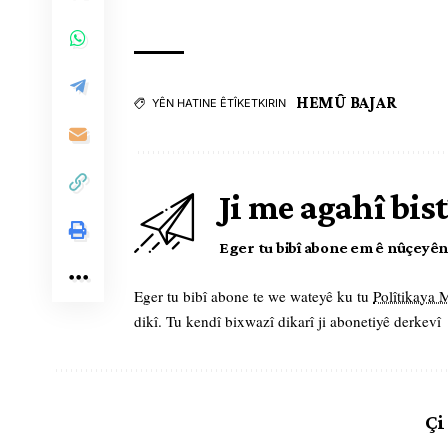
HEMÛ BAJAR
YÊN HATINE ÊTÎKETKIRIN
Ji me agahî bist
Eger tu bibî abone em ê nûçeyên l
Eger tu bibî abone te we wateyê ku tu
Polîtikaya
dikî. Tu kendî bixwazî dikarî ji abonetiyê derkevî
Çi