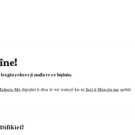
îne!
ezgîn yekser ji maîla te re bişînin.
 Malpera Me
dipejînî û dîsa tê wê wateyê ku tu
Şert û Mercên me
qebûl
 Difikirî?