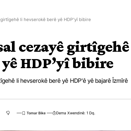
girtîgehê li hevserokê berê yê HDP’yî bibire
al cezayê girtîgehê
 yê HDP’yî bibire
tîgehê li hevserokê berê yê HDP'ê yê bajarê Îzmîrê
Dema Xwendinê: 1 Dq.