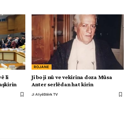
ROJANE
ê li
Ji bo ji nû ve vekirina doza Mûsa
aşkirin
Anter serlêdan hat kirin
Ji Aliyê
Stêrk TV