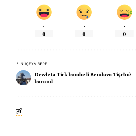
.
.
.
0
0
0
NÛÇEYA BERÊ
Dewleta Tirk bombe li Bendava Tişrînê
barand