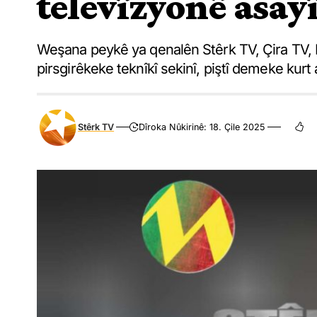
televîzyonê asay
Weşana peykê ya qenalên Stêrk TV, Çira TV, 
pirsgirêkeke teknîkî sekinî, piştî demeke kurt 
Stêrk TV
Dîroka Nûkirinê: 18. Çile 2025