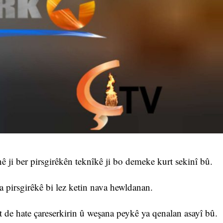
 ji ber pirsgirêkên teknîkê ji bo demeke kurt sekinî bû.
a pirsgirêkê bi lez ketin nava hewldanan.
t de hate çareserkirin û weşana peykê ya qenalan asayî bû.