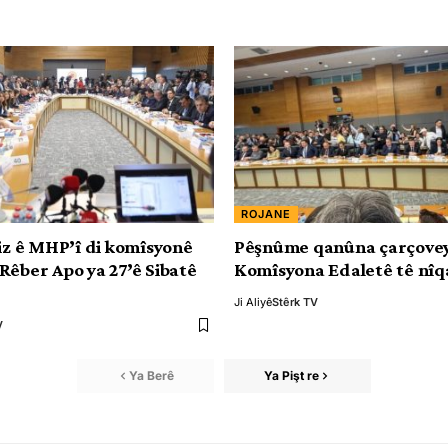
ROJANE
diz ê MHP’î di komîsyonê
Pêşnûme qanûna çarçovey
Rêber Apo ya 27’ê Sibatê
Komîsyona Edaletê tê nîq
Ji Aliyê
Stêrk TV
V
Ya Berê
Ya Pişt re