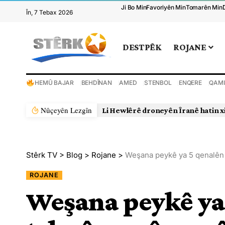
Ji Bo Min
Favoriyên Min
Tomarên Min
În, 7 Tebax 2026
DESTPÊK
ROJANE
HEMÛ BAJAR
BEHDÎNAN
AMED
STENBOL
ENQERE
QAMI
Nûçeyên Lezgîn
Li Hewlêrê droneyên Îranê hatin x
Stêrk TV
>
Blog
>
Rojane
>
Weşana peykê ya 5 qenalên 
ROJANE
Weşana peykê ya