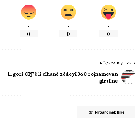
.
.
.
0
0
0
NÛÇEYA PIŞT RE
Li gorî CPJ’ê li cîhanê zêdeyî 360 rojnamevan
girtî ne
Nirxandinek Bike