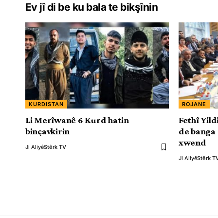
Ev jî di be ku bala te bikşînin
KURDISTAN
ROJANE
Li Merîwanê 6 Kurd hatin
Fethî Yil
binçavkirin
de banga 
xwend
Ji Aliyê
Stêrk TV
Ji Aliyê
Stêrk T