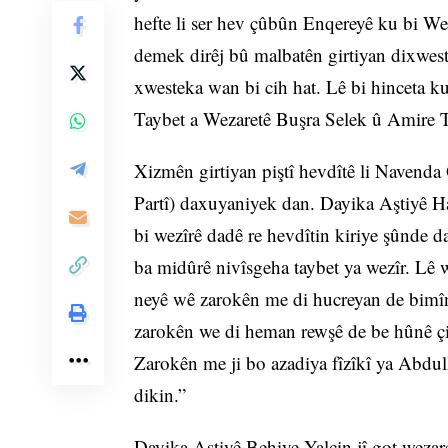
hefte li ser hev çûbûn Enqereyê ku bi We
demek dirêj bû malbatên girtiyan dixwes
xwesteka wan bi cih hat. Lê bi hinceta 
Taybet a Wezaretê Buşra Selek û Amire Te
Xizmên girtiyan piştî hevdîtê li Navend
Partî) daxuyaniyek dan. Dayika Aştiyê H
bi wezîrê dadê re hevdîtin kiriye şûnde 
ba midûrê nivîsgeha taybet ya wezîr. Lê w
neyê wê zarokên me di hucreyan de bimî
zarokên we di heman rewşê de be hûnê çi
Zarokên me ji bo azadiya fîzîkî ya Abdul
dikin.”
Dayika Aştiyê Behiye Yalçin jî got wezare