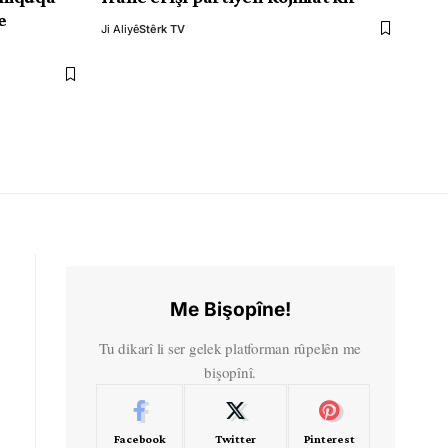
e
Ji Aliyê
Stêrk TV
Me Bişopîne!
Tu dikarî li ser gelek platforman rûpelên me
bişopînî.
Facebook
Twitter
Pinterest