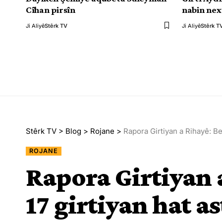
Cîhan pirsîn
nabin ne
Ji Aliyê
Stêrk TV
Ji Aliyê
Stêrk T
Stêrk TV
>
Blog
>
Rojane
>
Rapora Girtiyan a Rihayê: Ber
ROJANE
Rapora Girtiyan 
17 girtiyan hat as