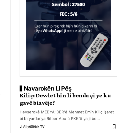
Navarokên Li Pêş
Kiliç: Dewlet hîn li benda çi ye ku
gavê biavêje?
Hevserokê MEBYA-DER'ê Mehmet Emîn Kiliç işaret
bi biryardariya Rêber Apo û PKK'ê ya ji bo
…
Ji Aliyê
Stêrk TV