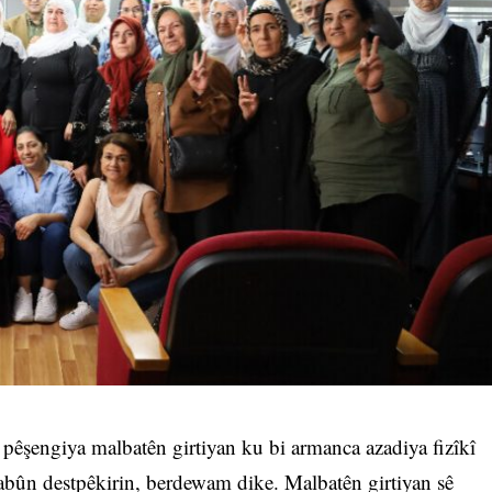
 pêşengiya malbatên girtiyan ku bi armanca azadiya fizîkî
bûn destpêkirin, berdewam dike. Malbatên girtiyan sê