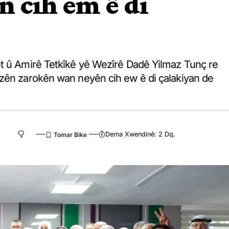
 cih em ê di
et û Amirê Tetkîkê yê Wezîrê Dadê Yilmaz Tunç re
azên zarokên wan neyên cih ew ê di çalakiyan de
Dema Xwendinê: 2 Dq.