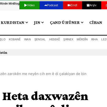
Dîtinên Min
Blog
Video
Podcast
Zindî
Arşîv
KURDISTAN
JIN
ÇAND Û HÛNER
CÎHAN
ŞLO
KOBANÊ
WAN
ŞENGAL
HESEKÊ
ŞIRNEX
MÊRDÎN
RIHA
LEZ
istin
azên zarokên me neyên cih em ê di çalakiyan de bin
: Heta daxwazên