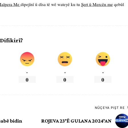
 Malpera Me
dipejînî û dîsa tê wê wateyê ku tu
Şert û Mercên me
qebûl
 Difikirî?
.
.
.
0
0
0
NÛÇEYA PIŞT RE
abê bidin
ROJEVA 23’Ê GULANA 2024’AN