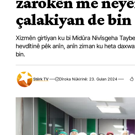
zarokên me neyên
çalakiyan de bin
Xizmên girtiyan ku bi Midûra Nivîsgeha Tayb
hevdîtinê pêk anîn, anîn ziman ku heta daxw
bin.
Stêrk TV
Dîroka Nûkirinê: 23. Gulan 2024