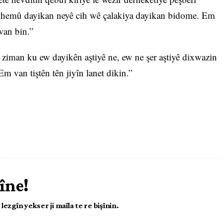
 hemû dayikan neyê cih wê çalakiya dayikan bidome. Em
wan bin.”
î ziman ku ew dayikên aştiyê ne, ew ne şer aştiyê dixwazin
 van tiştên tên jiyîn lanet dikin.”
îne!
ezgîn yekser ji maîla te re bişînin.