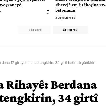
xweşxaneyê
siberojê em ê têkoşîna xw
bidomînin
V
Ji Aliyê
Stêrk TV
Ya Berê
Ya Pişt re
dana 17 girtiyan hat astengkirin, 34 girtî hatin sirgûnkirin
a Rihayê: Berdana
tengkirin, 34 girtî