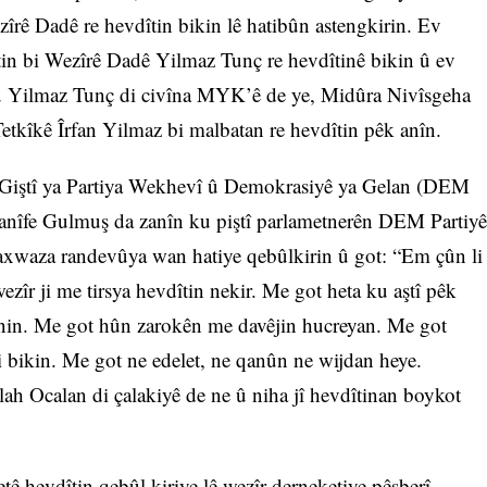
zîrê Dadê re hevdîtin bikin lê hatibûn astengkirin. Ev
tin bi Wezîrê Dadê Yilmaz Tunç re hevdîtinê bikin û ev
ku Yilmaz Tunç di civîna MYK’ê de ye, Midûra Nivîsgeha
tkîkê Îrfan Yilmaz bi malbatan re hevdîtin pêk anîn.
a Giştî ya Partiya Wekhevî û Demokrasiyê ya Gelan (DEM
anîfe Gulmuş da zanîn ku piştî parlametnerên DEM Partiyê
daxwaza randevûya wan hatiye qebûlkirin û got: “Em çûn li
ezîr ji me tirsya hevdîtin nekir. Me got heta ku aştî pêk
nin. Me got hûn zarokên me davêjin hucreyan. Me got
 bikin. Me got ne edelet, ne qanûn ne wijdan heye.
lah Ocalan di çalakiyê de ne û niha jî hevdîtinan boykot
tê hevdîtin qebûl kiriye lê wezîr derneketiye pêşberî