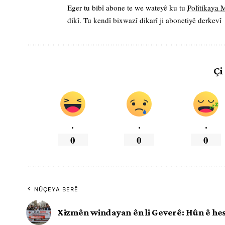
Eger tu bibî abone te we wateyê ku tu
Polîtikaya
dikî. Tu kendî bixwazî dikarî ji abonetiyê derkevî
Çi
.
.
.
0
0
0
NÛÇEYA BERÊ
Xizmên windayan ên li Geverê: Hûn ê hes