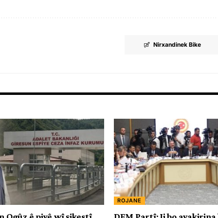
Nirxandinek Bike
ROJANE
n Ogûz ê piyê wî şikestî
DEM Partî: Ji bo avakirina