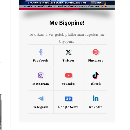
HD
00:50
Me Bişopîne!
Tu dikarî li ser gelek platforman rûpelên me
bişopînî.
Facebook
Twitter
Pinterest
Instagram
Youtube
Tiktok
Telegram
Google News
LinkedIn