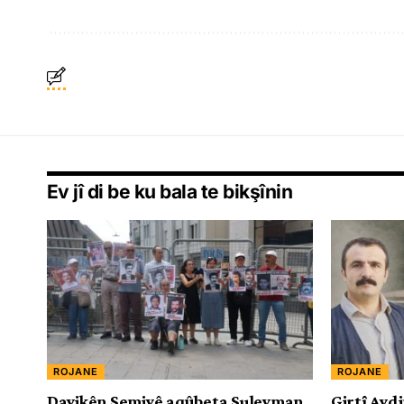
Ev jî di be ku bala te bikşînin
ROJANE
ROJANE
Dayikên Şemiyê aqûbeta Suleyman
Girtî Aydi