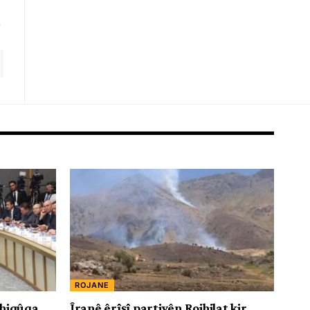
ROJANE
 hiqûqa
Îranê êrîşî partiyên Rojhilat kir