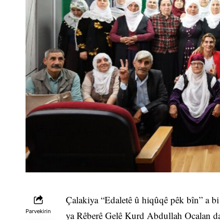
Çalakiya “Edaletê û hiqûqê pêk bîn” a bi
Parvekirin
ya Rêberê Gelê Kurd Abdullah Ocalan da