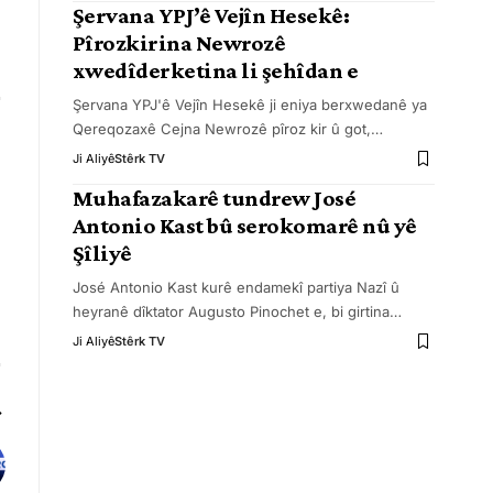
Şervana YPJ’ê Vejîn Hesekê:
Pîrozkirina Newrozê
xwedîderketina li şehîdan e
Şervana YPJ'ê Vejîn Hesekê ji eniya berxwedanê ya
Qereqozaxê Cejna Newrozê pîroz kir û got,
…
Ji Aliyê
Stêrk TV
Muhafazakarê tundrew José
Antonio Kast bû serokomarê nû yê
Şîliyê
José Antonio Kast kurê endamekî partiya Nazî û
heyranê dîktator Augusto Pinochet e, bi girtina
…
Ji Aliyê
Stêrk TV