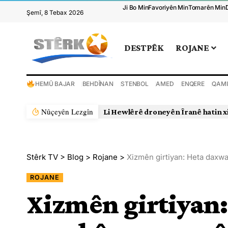
Ji Bo Min
Favoriyên Min
Tomarên Min
Şemî, 8 Tebax 2026
DESTPÊK
ROJANE
HEMÛ BAJAR
BEHDÎNAN
STENBOL
AMED
ENQERE
QAMI
Nûçeyên Lezgîn
Li Hewlêrê droneyên Îranê hatin x
Stêrk TV
>
Blog
>
Rojane
>
Xizmên girtiyan: Heta daxw
ROJANE
Xizmên girtiyan