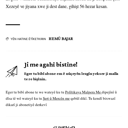
Xezeyê ve jiyana xwe ji dest dane, gihişt 56 hezar kesan.
HEMÛ BAJAR
YÊN HATINE ÊTÎKETKIRIN
Ji me agahî bistîne!
Eger tu bibî abone em ê nûçeyên lezgîn yekser ji maîla
te re bişînin.
Eger tu bibî abone te we wateyê ku tu
Polîtikaya Malpera Me
dipejînî û
dîsa tê wê wateyê ku tu
Şert û Mercên me
qebûl dikî. Tu kendî bixwazî
dikarî ji abonetiyê derkevî