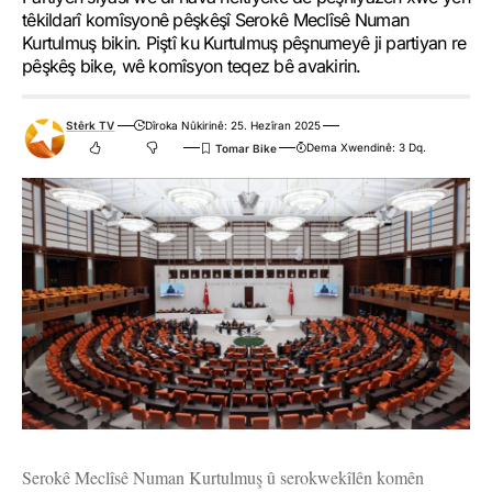
têkildarî komîsyonê pêşkêşî Serokê Meclîsê Numan
Kurtulmuş bikin. Piştî ku Kurtulmuş pêşnumeyê ji partiyan re
pêşkêş bike, wê komîsyon teqez bê avakirin.
Stêrk TV
Dîroka Nûkirinê: 25. Hezîran 2025
Dema Xwendinê: 3 Dq.
Serokê Meclîsê Numan Kurtulmuş û serokwekîlên komên