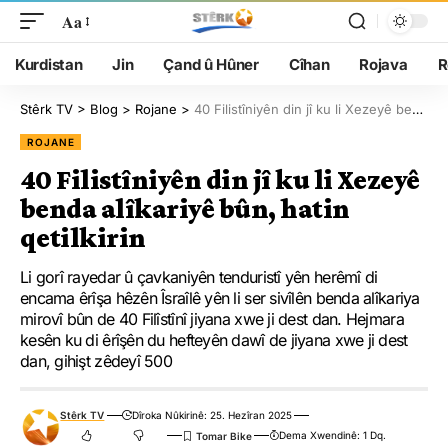
Aa
Kurdistan
Jin
Çand û Hûner
Cîhan
Rojava
R
Stêrk TV
>
Blog
>
Rojane
>
40 Filistîniyên din jî ku li Xezeyê benda alîkariyê bûn, hatin qetilkirin
ROJANE
40 Filistîniyên din jî ku li Xezeyê
benda alîkariyê bûn, hatin
qetilkirin
Li gorî rayedar û çavkaniyên tenduristî yên herêmî di
encama êrîşa hêzên Îsraîlê yên li ser sivîlên benda alîkariya
mirovî bûn de 40 Filîstînî jiyana xwe ji dest dan. Hejmara
kesên ku di êrîşên du hefteyên dawî de jiyana xwe ji dest
dan, gihişt zêdeyî 500
Stêrk TV
Dîroka Nûkirinê: 25. Hezîran 2025
Dema Xwendinê: 1 Dq.