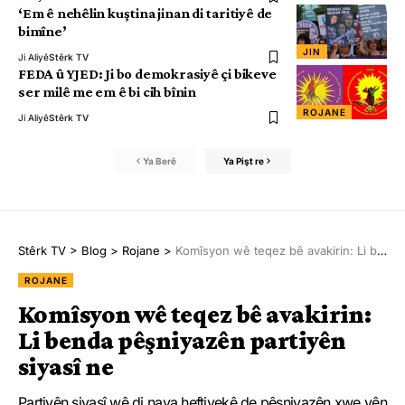
‘Em ê nehêlin kuştina jinan di taritiyê de
bimîne’
JIN
Ji Aliyê
Stêrk TV
FEDA û YJED: Ji bo demokrasiyê çi bikeve
ser milê me em ê bi cih bînin
ROJANE
Ji Aliyê
Stêrk TV
Ya Berê
Ya Pişt re
Stêrk TV
>
Blog
>
Rojane
>
Komîsyon wê teqez bê avakirin: Li benda pêşniyazên partiyên siyasî ne
ROJANE
Komîsyon wê teqez bê avakirin:
Li benda pêşniyazên partiyên
siyasî ne
Partiyên siyasî wê di nava heftiyekê de pêşniyazên xwe yên