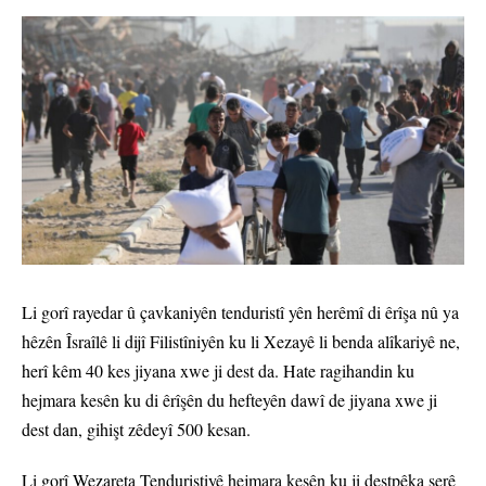
Li gorî rayedar û çavkaniyên tenduristî yên herêmî di êrîşa nû ya
hêzên Îsraîlê li dijî Filistîniyên ku li Xezayê li benda alîkariyê ne,
herî kêm 40 kes jiyana xwe ji dest da. Hate ragihandin ku
hejmara kesên ku di êrîşên du hefteyên dawî de jiyana xwe ji
dest dan, gihişt zêdeyî 500 kesan.
Li gorî Wezareta Tenduristiyê hejmara kesên ku ji destpêka şerê