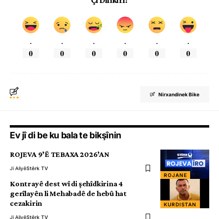
Çi Difikirî?
.
.
.
.
.
.
0
0
0
0
0
0
Nirxandinek Bike
Ev jî di be ku bala te bikşînin
ROJEVA 9’Ê TEBAXA 2026’AN
Ji Aliyê
Stêrk TV
ROJANE
Kontrayê dest wî di şehîdkirina 4
gerîlayên li Mehabadê de hebû hat
cezakirin
KURDISTAN
Ji Aliyê
Stêrk TV