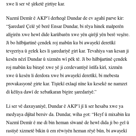
xwe li ser vê şîrketê girtiye kar.
Nazmî Demîr ê AKP’î derheqê Dundar de ev agahî parve kir:
“Şaredarê Çelê yê berê Ensar Dundar, bi rêya hinek malperên
alîgirên xwe hewl dide karûbarên xwe yên qirêjî yên berê veşêre.
Ji bo hilbijartinê çendek roj mabûn ku bi awayekî deretîkî
tevgeriya û gelek kes li şaredariyê girt kar. Tevahiya van kesan ji
kesên nêzî Dundar û xizmên wî pêk tê. Ji bo hilbijartinê çendek
roj mabûn ku birayê xwe yê ji cerdevantiyê îstîfa kirî, xizmên
xwe û kesên li derdora xwe bi awayekî deretîkî, bi mebesta
provakasyonê girte kar. Tiştekî exlaqî nîne ku kesekê ne namzet
di kêliya dawî de xebatkaran bigire şaredariyê.”
Li ser vê daxuyaniyê, Dundar ê AKP’î jî li ser hesaba xwe ya
medyaya dijîtal bersiv da. Dundar, wiha got: “Heyf û mixabin ku
Nazmî Demîr ê me di bin heman sîwanê de hewl dida ji bo gel û
rastiyê xizmetê bikin û em rêwiyên heman rêyê bûn, bi awayekî