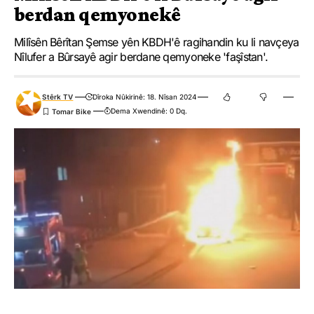
berdan qemyonekê
Milîsên Bêrîtan Şemse yên KBDH'ê ragihandin ku li navçeya
Nîlufer a Bûrsayê agir berdane qemyoneke 'faşîstan'.
Stêrk TV
Dîroka Nûkirinê: 18. Nîsan 2024
Dema Xwendinê: 0 Dq.