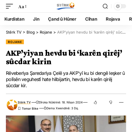
Aa
Kurdistan
Jin
Çand û Hûner
Cîhan
Rojava
R
Stêrk TV
>
Blog
>
Rojane
>
AKP’yiyan hevdu bi ‘karên qirêj’ sûcdar kirin
ROJANE
AKP’yiyan hevdu bi ‘karên qirêj’
sûcdar kirin
Rêveberiya Şaredariya Çelê ya AKP'yî ku bi dengê leşker û
polîsên veguhestî hate hilbijartin, hevdu bi karên qirêj
sûcdar kir.
Stêrk TV
Dîroka Nûkirinê: 18. Nîsan 2024
Dema Xwendinê: 3 Dq.