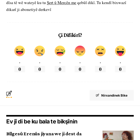
dîsa tê wê wateyê ku tu
Şert û Mercên me
qebûl dikî. Tu kendî bixwazî
dikarî ji abonetiyê derkevî
Çi Difikirî?
.
.
.
.
.
.
0
0
0
0
0
0
Nirxandinek Bike
Ev jî di be ku bala te bikşînin
Bîlgesû Erenûs jiyana we ji dest da