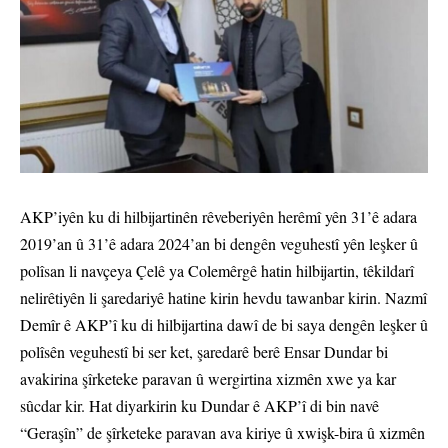
AKP’iyên ku di hilbijartinên rêveberiyên herêmî yên 31’ê adara
2019’an û 31’ê adara 2024’an bi dengên veguhestî yên leşker û
polîsan li navçeya Çelê ya Colemêrgê hatin hilbijartin, têkildarî
nelirêtiyên li şaredariyê hatine kirin hevdu tawanbar kirin. Nazmî
Demîr ê AKP’î ku di hilbijartina dawî de bi saya dengên leşker û
polîsên veguhestî bi ser ket, şaredarê berê Ensar Dundar bi
avakirina şîrketeke paravan û wergirtina xizmên xwe ya kar
sûcdar kir. Hat diyarkirin ku Dundar ê AKP’î di bin navê
“Geraşîn” de şîrketeke paravan ava kiriye û xwişk-bira û xizmên