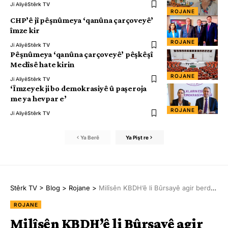
Ji Aliyê
Stêrk TV
ROJANE
CHP’ê jî pêşnûmeya ‘qanûna çarçoveyê’
îmze kir
ROJANE
Ji Aliyê
Stêrk TV
Pêşnûmeya ‘qanûna çarçoveyê’ pêşkêşî
Meclîsê hate kirin
ROJANE
Ji Aliyê
Stêrk TV
‘Îmzeyek ji bo demokrasiyê û paşeroja
me ya hevpar e’
ROJANE
Ji Aliyê
Stêrk TV
Ya Berê
Ya Pişt re
Stêrk TV
>
Blog
>
Rojane
>
Milîsên KBDH’ê li Bûrsayê agir berdan qemyonekê
ROJANE
Milîsên KBDH’ê li Bûrsayê agir