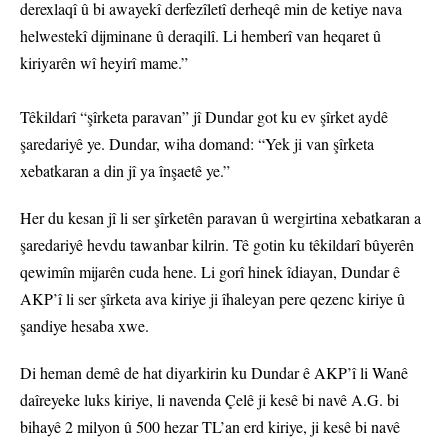
derexlaqî û bi awayekî derfezîletî derheqê min de ketiye nava
helwestekî dijminane û deraqilî. Li hemberî van heqaret û
kiriyarên wî heyirî mame.”
Têkildarî “şîrketa paravan” jî Dundar got ku ev şîrket aydê
şaredariyê ye. Dundar, wiha domand: “Yek ji van şîrketa
xebatkaran a din jî ya înşaetê ye.”
Her du kesan jî li ser şîrketên paravan û wergirtina xebatkaran a
şaredariyê hevdu tawanbar kilrin. Tê gotin ku têkildarî bûyerên
qewimîn mijarên cuda hene. Li gorî hinek îdiayan, Dundar ê
AKP’î li ser şîrketa ava kiriye ji îhaleyan pere qezenc kiriye û
şandiye hesaba xwe.
Di heman demê de hat diyarkirin ku Dundar ê AKP’î li Wanê
daîreyeke luks kiriye, li navenda Çelê ji kesê bi navê A.G. bi
bihayê 2 milyon û 500 hezar TL’an erd kiriye, ji kesê bi navê