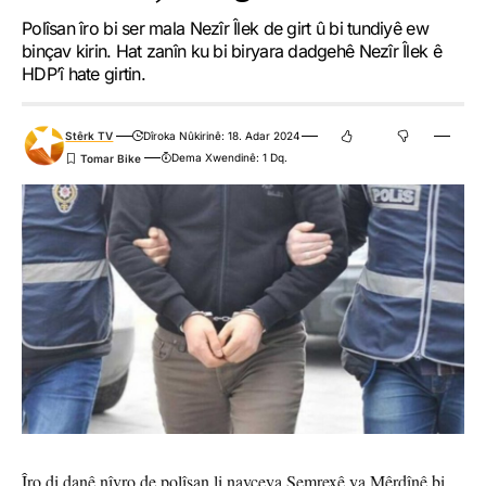
Polîsan îro bi ser mala Nezîr Îlek de girt û bi tundiyê ew
binçav kirin. Hat zanîn ku bi biryara dadgehê Nezîr Îlek ê
HDP’î hate girtin.
Stêrk TV
Dîroka Nûkirinê: 18. Adar 2024
Dema Xwendinê: 1 Dq.
Îro di danê nîvro de polîsan li navçeya Şemrexê ya Mêrdînê bi