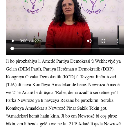
Ji bo pîrozbahiya li Amedê Partiya Demokrasî û Wekheviyê ya
Gelan (DEM Partî), Partiya Herêman a Demokratîk (DBP),
Kongreya Civaka Demokratîk (KCD) û Tevgera Jinên Azad
(TJA) di nava Komîteya Amadekar de hene. Newroza Amedê
wê 21’ê Adarê bi dirûşma ‘Rabe, dema azadî û serketinê ye’ li
Parka Newrozê ya li navçeya Rezanê bê pîrozkirin. Seroka
Komîteya Amadekar a Newrozê Pinar Sakik Tekîn got,
“Amadekarî hemû hatin kirin. Ji bo em Newrozê bi coş pîroz
bikin, em li benda gelê xwe ne ku 21’ê Adarê li qada Newrozê