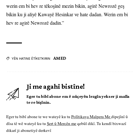
werin em bi hev re têkoşînê mezin bikin, agirê Newrozê geş
bikin ku ji aliyê Kawayê Hesinkar ve hate dadan. Werin em bi
hev re agirê Newrozê dadin.”
AMED
YÊN HATINE ÊTÎKETKIRIN
Ji me agahî bistîne!
Eger tu bibî abone em ê nûçeyên lezgîn yekser ji maîla
te re bişînin.
Eger tu bibî abone te we wateyê ku tu
Polîtikaya Malpera Me
dipejînî û
dîsa tê wê wateyê ku tu
Şert û Mercên me
qebûl dikî. Tu kendî bixwazî
dikarî ji abonetiyê derkevî