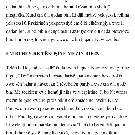
qadan bin. Ji bo çares erkirina hemû krîzan bi taybetî jî
pirsgirêka Kurd em ê li qadan bin. Li dijî mejiyê yek şexsî, rejîma
yek şexsî û ferzkirinên yekperestiyê em ê bi cihêrengiya xwe li
qadan bin. Ji bo bibin dengê aştî û azadiyê em ê li qada Newrozê
bin. Em bi coş li benda gelê xwe ne ku li qada Newrozê be.”
EM BI HEV RE TÊKOŞÎNÊ MEZIN BIKIN
Tekîn bal kişand ser tedbîrên ku wan li qada Newrozê wergirtine
û got, “Tevî namzetên hevşaredariyê, parlamenter, hevserokên
xwe yên bajar û navçeyan û rêveberên partiya xwe em ê li qadê
bin. Me tedbîrên xwe hemû ji niha ve wergirtine. Ji bo Newroza
mezin bi gelê xwe re pîroz bikin em amade ne. Weke DEM
Partiyê em xwedî paradîgmayekê ne ku civakê hemû hembêz
dikin. Paradîgmayeke ku jiyaneke bi hemû cihêrengiyê ava dike.
Li welêt ji bo komareke hîn demokratîk bi cih bê em ê li qadan
bin. Ji ber vê yekê bang li civakê, baweriyan û gelan dikim;