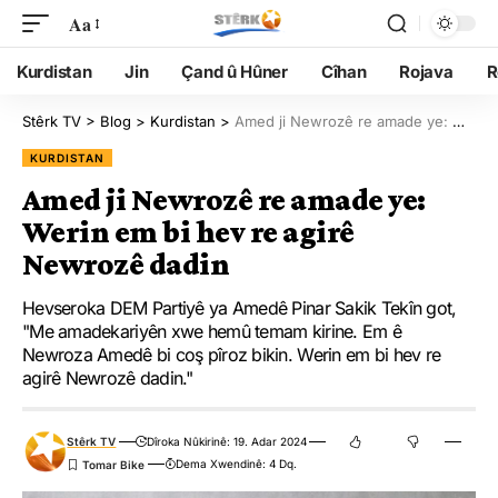
Aa
Kurdistan
Jin
Çand û Hûner
Cîhan
Rojava
R
Stêrk TV
>
Blog
>
Kurdistan
>
Amed ji Newrozê re amade ye: Werin em bi hev re agirê Newrozê dadin
KURDISTAN
Amed ji Newrozê re amade ye:
Werin em bi hev re agirê
Newrozê dadin
Hevseroka DEM Partiyê ya Amedê Pinar Sakik Tekîn got,
"Me amadekariyên xwe hemû temam kirine. Em ê
Newroza Amedê bi coş pîroz bikin. Werin em bi hev re
agirê Newrozê dadin."
Stêrk TV
Dîroka Nûkirinê: 19. Adar 2024
Dema Xwendinê: 4 Dq.