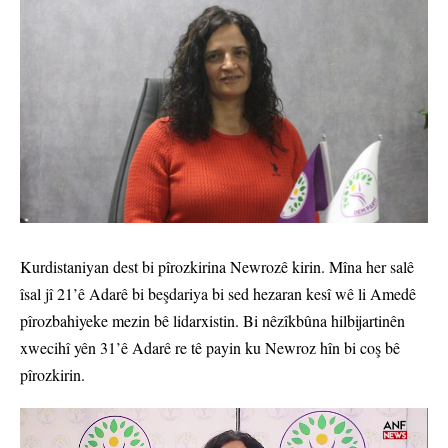
Kurdistaniyan dest bi pîrozkirina Newrozê kirin. Mîna her salê
îsal jî 21’ê Adarê bi beşdariya bi sed hezaran kesî wê li Amedê
pîrozbahiyeke mezin bê lidarxistin. Bi nêzîkbûna hilbijartinên
xwecihî yên 31’ê Adarê re tê payin ku Newroz hîn bi coş bê
pîrozkirin.