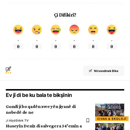
Çi Difikirî?
.
.
.
.
.
.
0
0
0
0
0
0
Nirxandinek Bike
Ev jî di be ku bala te bikşînin
Gundî ji bo qadên xwe yên jiyanê di
nobedê de ne
CIVAK & EKOLOJÎ
Ji Aliyê
Stêrk TV
Huseyîn Denîz di salvegera 34’emîn a