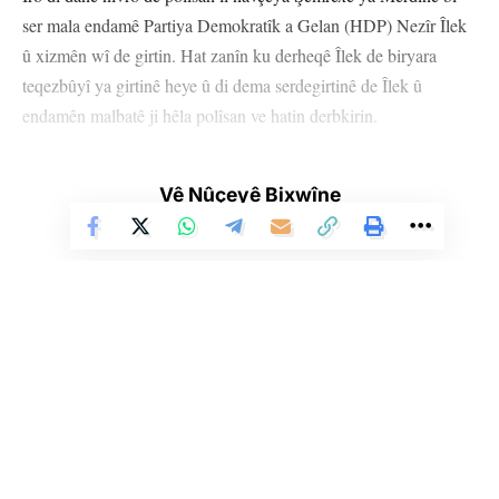
ser mala endamê Partiya Demokratîk a Gelan (HDP) Nezîr Îlek
û xizmên wî de girtin. Hat zanîn ku derheqê Îlek de biryara
teqezbûyî ya girtinê heye û di dema serdegirtinê de Îlek û
endamên malbatê ji hêla polîsan ve hatin derbkirin.
Polîsan di dema lêgerînê de alav û amûrên malbatê belav kirin û
Vê Nûçeyê Bixwîne
Îlek birin Midûriyeta Emniyetê ya Navçeyê.
Piştî karûbarên li emniyetê, Îlek birin edliyeyê û bi biryara
dadgehê hate girtin û şandin girtîgehê.
MÊRDÎN
YÊN HATINE ÊTÎKETKIRIN
Li Ser Şopa Heqîqetê
Stêrk TV ji sala 2009an ve di warên siyasî, civakî, çandî û hunerî de
weşanê dike. Bi nêrîna azadiya jinê û avakirina civakeke demokratîk,
Stêrk TV xebatên civakî, çandî, hunerî, dîrokî, aborî û yên jîngehê