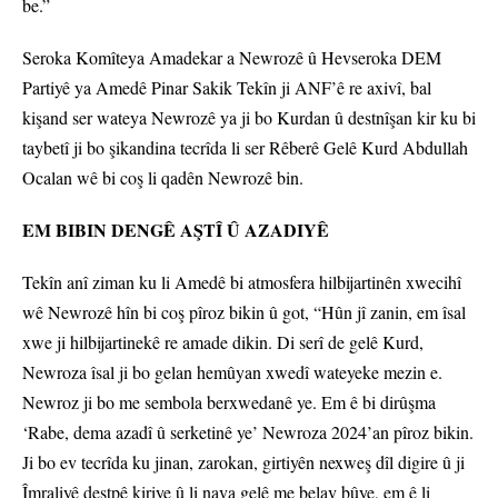
be.”
Seroka Komîteya Amadekar a Newrozê û Hevseroka DEM
Partiyê ya Amedê Pinar Sakik Tekîn ji ANF’ê re axivî, bal
kişand ser wateya Newrozê ya ji bo Kurdan û destnîşan kir ku bi
taybetî ji bo şikandina tecrîda li ser Rêberê Gelê Kurd Abdullah
Ocalan wê bi coş li qadên Newrozê bin.
EM BIBIN DENGÊ AŞTÎ Û AZADIYÊ
Tekîn anî ziman ku li Amedê bi atmosfera hilbijartinên xwecihî
wê Newrozê hîn bi coş pîroz bikin û got, “Hûn jî zanin, em îsal
xwe ji hilbijartinekê re amade dikin. Di serî de gelê Kurd,
Newroza îsal ji bo gelan hemûyan xwedî wateyeke mezin e.
Newroz ji bo me sembola berxwedanê ye. Em ê bi dirûşma
‘Rabe, dema azadî û serketinê ye’ Newroza 2024’an pîroz bikin.
Ji bo ev tecrîda ku jinan, zarokan, girtiyên nexweş dîl digire û ji
Îmraliyê destpê kiriye û li nava gelê me belav bûye, em ê li