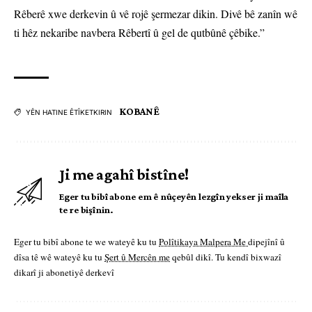
Rêberê xwe derkevin û vê rojê şermezar dikin. Divê bê zanîn wê
ti hêz nekaribe navbera Rêbertî û gel de qutbûnê çêbike.”
KOBANÊ
YÊN HATINE ÊTÎKETKIRIN
Ji me agahî bistîne!
Eger tu bibî abone em ê nûçeyên lezgîn yekser ji maîla
te re bişînin.
Eger tu bibî abone te we wateyê ku tu
Polîtikaya Malpera Me
dipejînî û
dîsa tê wê wateyê ku tu
Şert û Mercên me
qebûl dikî. Tu kendî bixwazî
dikarî ji abonetiyê derkevî