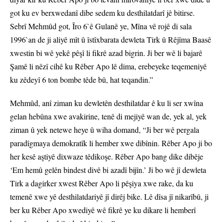
got ku ev berxwedanî dibe sedem ku desthilatdarî jê bitirse.
Sebrî Mehmûd got, Îro 6`ê Gulanê ye, Mîna vê rojê di sala
1996`an de ji aliyê mît û îstîxbarata dewleta Tirk û Rêjîma Baasê
xwestin bi wê yekê pêşî li fikrê azad bigrin. Ji ber wê li bajarê
Şamê li nêzî cihê ku Rêber Apo lê dima, erebeyeke teqemeniyê
ku zêdeyî 6 ton bombe têde bû, hat teqandin.”
Mehmûd, anî ziman ku dewletên desthilatdar ê ku li ser xwîna
gelan hebûna xwe avakirine, tenê di mejiyê wan de, yek al, yek
ziman û yek netewe heye û wiha domand, “Ji ber wê pergala
paradîgmaya demokratîk li hember xwe dibînin. Rêber Apo ji bo
her kesê aştiyê dixwaze têdikoşe. Rêber Apo bang dike dibêje
‘Em hemû gelên bindest divê bi azadî bijîn.’ Ji bo wê jî dewleta
Tirk a dagirker xwest Rêber Apo li pêşiya xwe rake, da ku
temenê xwe yê desthilatdariyê jî dirêj bike. Lê dîsa jî nikarîbû, ji
ber ku Rêber Apo xwediyê wê fikrê ye ku dikare li hemberî