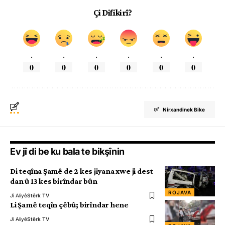
Çi Difikirî?
.
.
.
.
.
.
0
0
0
0
0
0
Nirxandinek Bike
Ev jî di be ku bala te bikşînin
Di teqîna Şamê de 2 kes jiyana xwe ji dest
dan û 13 kes birîndar bûn
ROJAVA
Ji Aliyê
Stêrk TV
Li Şamê teqîn çêbû; birîndar hene
Ji Aliyê
Stêrk TV