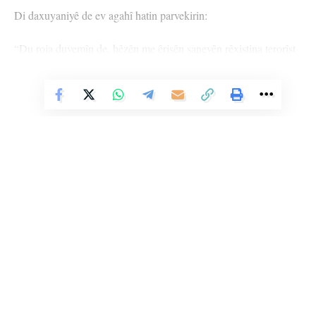
Di daxuyaniyê de ev agahî hatin parvekirin:
“Du roja duyemîn de, hêzên me êrişên şaneyên rêxistina terorîst
a DAIŞ’ê yên li ser nuqte û baregehên hêzên me yên li
Vê Nûçeyê Bixwîne
gundewarê rojhilatê Dêrazorê şikandin.
Duh (Duşem), hêzên me Hêzên Sûriyeya Demokratîk du êrişên
şaneyên rêxistina DAIŞ a terorîst a li ser bajarokên Zîban û Şihêl
ên gundewarê rojhilatê Dêrazorê têk birin.
Êrişa yekemîn êvara Duşem/ Sêşem li dijî nuqteyeke leşkerî ya
girêdayî Tugeya Zîbanê ve hat kirin. Şaneya terorîst di êrişê de
çekên RPG bi kar anîn. Êrişa duyemîn di heman wextê de li ser
Li Ser Şopa Heqîqetê
Stêrk TV ji sala 2009an ve di warên siyasî, civakî, çandî û hunerî de
nuqteya hêzên me ya li bajarokê Şihêl hat kirin. Di vê êrişê de
weşanê dike. Bi nêrîna azadiya jinê û avakirina civakeke demokratîk,
şaneya terorîst BKC û kalaşînkov bi kar anîn.
Stêrk TV xebatên civakî, çandî, hunerî, dîrokî, aborî û yên jîngehê
dimeşîne. Di çarçoveya parastin û pêşxistina çand û zimanê Kurdî de, bi
Şervanên me bersiva her du êrişan dan û şer derket. Di encama
zaravayên Kurmancî, Soranî, Kirmanckî û Hewramî nûçe û bernameyên