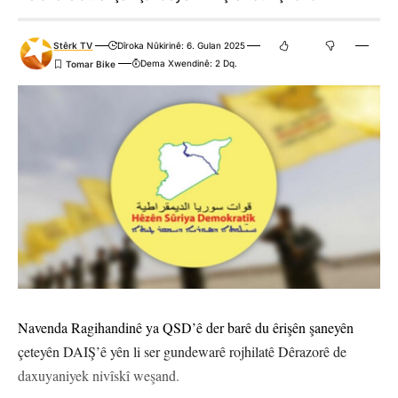
Stêrk TV
Dîroka Nûkirinê: 6. Gulan 2025
Dema Xwendinê: 2 Dq.
Navenda Ragihandinê ya QSD’ê der barê du êrişên şaneyên
çeteyên DAIŞ’ê yên li ser gundewarê rojhilatê Dêrazorê de
daxuyaniyek nivîskî weşand.