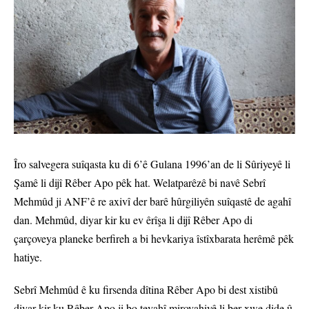
Îro salvegera suîqasta ku di 6’ê Gulana 1996’an de li Sûriyeyê li
Şamê li dijî Rêber Apo pêk hat. Welatparêzê bi navê Sebrî
Mehmûd ji ANF’ê re axivî der barê hûrgiliyên suîqastê de agahî
dan. Mehmûd, diyar kir ku ev êrîşa li dijî Rêber Apo di
çarçoveya planeke berfireh a bi hevkariya îstîxbarata herêmê pêk
hatiye.
Sebrî Mehmûd ê ku firsenda dîtina Rêber Apo bi dest xistibû
diyar kir ku Rêber Apo ji bo tevahî mirovahiyê li ber xwe dide û