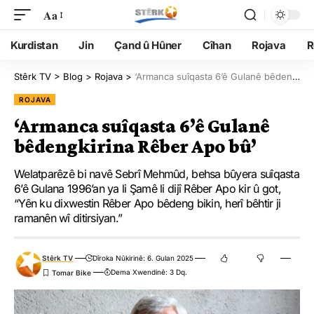
Aa
Kurdistan
Jin
Çand û Hûner
Cîhan
Rojava
R
Stêrk TV
>
Blog
>
Rojava
>
‘Armanca suîqasta 6’ê Gulanê bêdengkirina Rêber Apo bû’
ROJAVA
‘Armanca suîqasta 6’ê Gulanê
bêdengkirina Rêber Apo bû’
Welatparêzê bi navê Sebrî Mehmûd, behsa bûyera suîqasta
6’ê Gulana 1996’an ya li Şamê li dijî Rêber Apo kir û got,
“Yên ku dixwestin Rêber Apo bêdeng bikin, herî bêhtir ji
ramanên wî ditirsiyan.”
Stêrk TV
Dîroka Nûkirinê: 6. Gulan 2025
Dema Xwendinê: 3 Dq.