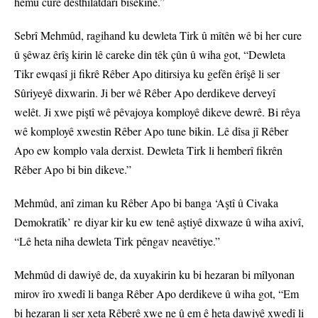
hemû cure desthilatdarî bisekine.”
Sebrî Mehmûd, ragihand ku dewleta Tirk û mîtên wê bi her cure
û şêwaz êrîş kirin lê careke din têk çûn û wiha got, “Dewleta
Tikr ewqasî ji fikrê Rêber Apo ditirsiya ku gefên êrîşê li ser
Sûriyeyê dixwarin. Ji ber wê Rêber Apo derdikeve derveyî
welêt. Ji xwe piştî wê pêvajoya komployê dikeve dewrê. Bi rêya
wê komployê xwestin Rêber Apo tune bikin. Lê dîsa jî Rêber
Apo ew komplo vala derxist. Dewleta Tirk li hemberî fikrên
Rêber Apo bi bin dikeve.”
Mehmûd, anî ziman ku Rêber Apo bi banga ‘Aştî û Civaka
Demokratîk’ re diyar kir ku ew tenê aştiyê dixwaze û wiha axivî,
“Lê heta niha dewleta Tirk pêngav neavêtiye.”
Mehmûd di dawiyê de, da xuyakirin ku bi hezaran bi mîlyonan
mirov îro xwedî li banga Rêber Apo derdikeve û wiha got, “Em
bi hezaran li ser xeta Rêberê xwe ne û em ê heta dawiyê xwedî li