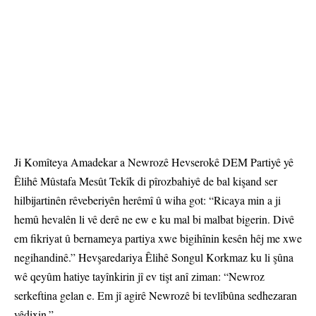
Ji Komîteya Amadekar a Newrozê Hevserokê DEM Partiyê yê
Êlihê Mûstafa Mesût Tekîk di pîrozbahiyê de bal kişand ser
hilbijartinên rêveberiyên herêmî û wiha got: “Ricaya min a ji
hemû hevalên li vê derê ne ew e ku mal bi malbat bigerin. Divê
em fikriyat û bernameya partiya xwe bigihînin kesên hêj me xwe
negihandinê.” Hevşaredariya Êlihê Songul Korkmaz ku li şûna
wê qeyûm hatiye tayînkirin jî ev tişt anî ziman: “Newroz
serkeftina gelan e. Em jî agirê Newrozê bi tevlîbûna sedhezaran
vêdixin.”