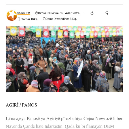
Stêrk TV
Dîroka Nûkirinê: 19. Adar 2024
Dema Xwendinê: 8 Dq.
AGIRÎ / PANOS
Li navçeya Panosê ya Agiriyê pîrozbahiya Cejna Newrozê li ber
Navenda Çandê hate lidarxistin. Qada ku bi flamayên DEM