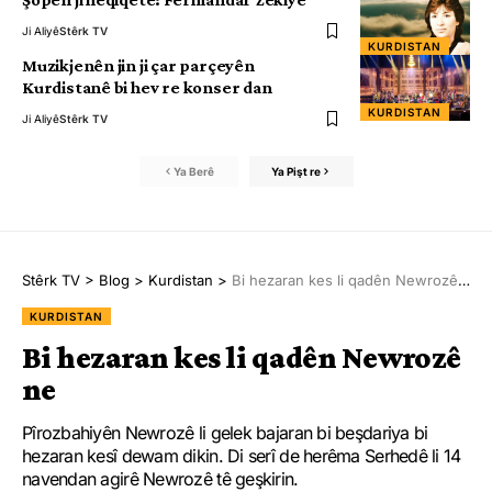
Ji Aliyê
Stêrk TV
KURDISTAN
Muzikjenên jin ji çar parçeyên
Kurdistanê bi hev re konser dan
KURDISTAN
Ji Aliyê
Stêrk TV
Ya Berê
Ya Pişt re
Stêrk TV
>
Blog
>
Kurdistan
>
Bi hezaran kes li qadên Newrozê ne
KURDISTAN
Bi hezaran kes li qadên Newrozê
ne
Pîrozbahiyên Newrozê li gelek bajaran bi beşdariya bi
hezaran kesî dewam dikin. Di serî de herêma Serhedê li 14
navendan agirê Newrozê tê geşkirin.