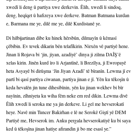
xwedî li deng û partiya xwe derkevin. Êlih, xwedî li sindoq,
deng, heqîqet û hafizeya xwe derkeve. Batman Batmana kurdan
e, Barmana me ye, dilê me ye, dilê Kurdistanê ye.
Di hilbijartinan dibe ku hinek hêrsbûn, dilmayîn û kêmasî
çêbibin. Ev tevek dikarin bên telafîkirin. Nirxên vê partiyê hene.
Jinan li Rojava bi ‘jin, jiyan, azadiyê’ dinya ji zilma DAÎŞ’ê
xelas kirin. Jinên kurd îro li Arjantînê, li Brezîlya, ji Ewropayê
heta Asyayê bi dirûşma ‘Jin Jiyan Azadî’ tê bîranîn. Lewma jî ev
partî bi qasî partiya ciwanan, partiya jinan e jî. Yên ku têkoşîn û
keda hevalên jin tune dihesibînin, yên ku jinan wekhev bi bîr
nayînin, zîhniyeta ku wiha fêm neke em red dikin. Lewma divê
Êlih xwedî li seroka me ya jin derkeve. Li gel me hevserokatî
heye. Navê min Tuncer Bakirhan e lê ne Serokê Giştî yê DEM
Partiyê me, Hevserok im. Anku pergala hevserokatiyê ku bi saya
ked û têkoşîna jinan hatiye afirandin ji bo me esasî ye.”