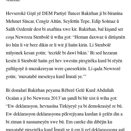
Hevserokê Giştî yê DEM Partiyê Tuncer Bakirhan jî bi bîranîna
Mehmet Sîncar, Cengîz Altûn, Seyfettîn Tepe, Edîp Solmaz û
Salih Ozdemîr dest bi axaftina xwe kir. Bakirhan, bal kişand ser
coşa Newroza Stenbolê û wiha got: “Heman daxwaz û dirûşmên
îro hûn li vir berz dikin re li wir jî hatin kirin. Li Stenbolê
milyonek kesan gotin; ‘tecrîdê bi dawî bikin.’ Bi sed hezaran
kesên li Stenbolê hatin gel hev xwestin pirsgirêka kurd bi rêyên
guftûgoyê û muzakereyan were çareserkirin. Li qada Newrozê
gotin; ‘muxatabê meseleya kurd Îmrali ye.’”
Bi domdarî Bakirhan peyama Rêberê Gelê Kurd Abdullah
Ocalan a ji bo Newroza 2013’an şandî bi bîr xist û wiha got:
“Ew deklarasyon, hevnasîna Tirkiyeyê ya bi demokrasiyê re bû.
Ew deklarasyon deklarasyona pêkvejiyana kurdan û gelên din a
bi ziman û nasnameyên xwe bû. Em careke din dibêjin ku
muxatabê pirsgirêka kurd Îmrali ye û em li gel deklarassyona aştî