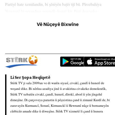
Partiyê hate xemilandin, bi şêniyên bajêr tijî bû. Pîrozbahiya
Newrozê bi gerandina govendê destpê kir. Piştî deqeyeke
rêzgirtinê dirûşma ‘Bijî berxwedana zindanan’ hate qîrîn.
Vê Nûçeyê Bixwîne
Namzeta hevşaredariyê ya DEM Partiyê ya Panosê Rojbîn
Kartal di pîrobahiyê de wiha got: “Em neferên têkoşîna
Kawayên şoreşger a li dijî Dehaqan e. Em li dijî xiyanetê mîna
Rahşanan, mîna Semayan bedena xwe dikin mertal. Bi vê îrade
û azweriyê em amade ne ku xizmetê ji gelê xwe re bikin. Em baş
bi pirsgirêkên Panosê û çareseriyên wê dizanin.”
Li Ser Şopa Heqîqetê
Namzetê din ê hevşaredariyê Kerem Kirtay jî wiha got: “Dem
Stêrk TV ji sala 2009an ve di warên siyasî, civakî, çandî û hunerî de
dema azadiyê ye. Em bi hev re bimeşin. Gelo hûn amade ne ku
weşanê dike. Bi nêrîna azadiya jinê û avakirina civakeke demokratîk,
em Panosê bi hev re birêve bibin? Em hewl bidin layiqî we
Stêrk TV xebatên civakî, çandî, hunerî, dîrokî, aborî û yên jîngehê
bibin.”
dimeşîne. Di çarçoveya parastin û pêşxistina çand û zimanê Kurdî de, bi
zaravayên Kurmancî, Soranî, Kirmanckî û Hewramî nûçe û bernameyên
cûrbicûr amade dike û diweşîne. Stêrk TV xizmetê li çand û hunera
Aktîvîsta TJA’yê Helen Işik jî bal kişand ser grevênb birçîbûnê