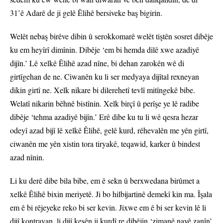
31’ê Adarê de ji gelê Êlihê bersiveke baş bigirin.
Welêt nebaş birêve dibin û serokkomarê welêt tiştên sosret dibêje
ku em heyîrî dimînin. Dibêje ‘em bi hemda dilê xwe azadiyê
dijîn.’ Lê xelkê Êlihê azad nîne, bi dehan zarokên wê di
girtîgehan de ne. Ciwanên ku li ser medyaya dijîtal rexneyan
dikin girtî ne. Xelk nikare bi dilerehetî tevlî mitîngekê bibe.
Welatî nikarin bêhnê bistînin. Xelk birçî û perîşe ye lê radibe
dibêje ‘tehma azadiyê bijîn.’ Erê dibe ku tu li wê qesra hezar
odeyî azad bijî lê xelkê Êlihê, gelê kurd, rêhevalên me yên girtî,
ciwanên me yên xistin tora tiryakê, teqawid, karker û bindest
azad nînin.
Li ku derê dibe bila bibe, em ê sekn û berxwedana birûmet a
xelkê Êlihê bixin meriyetê. Ji bo hilbijartinê demekî kin ma. Îşala
em ê bi rêjeyeke reko bi ser kevin. Jixwe em ê bi ser kevin lê li
dijî kontrayan, li dijî kesên ji kurdî re dibêjin ‘zimanê nayê zanîn’