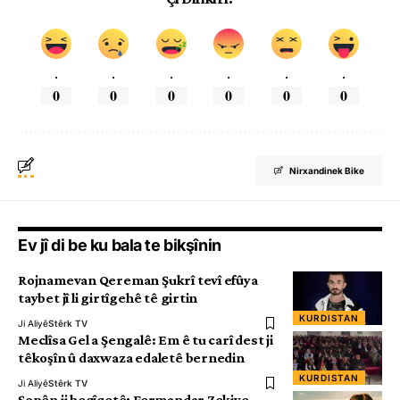
.
.
.
.
.
.
0
0
0
0
0
0
Nirxandinek Bike
Ev jî di be ku bala te bikşînin
Rojnamevan Qereman Şukrî tevî efûya
taybet jî li girtîgehê tê girtin
KURDISTAN
Ji Aliyê
Stêrk TV
Meclîsa Gel a Şengalê: Em ê tu carî dest ji
têkoşîn û daxwaza edaletê bernedin
KURDISTAN
Ji Aliyê
Stêrk TV
Şopên ji heqîqetê: Fermandar Zekiye