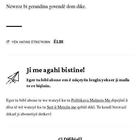
Newroz bi gerandina govendê dom dike.
ÊLIH
YÊN HATINE ÊTÎKETKIRIN
Ji me agahî bistîne!
Eger tu bibî abone em ê nûçeyên lezgîn yekser ji maîla
te re bişînin.
Eger tu bibî abone te we wateyê ku tu
Polîtikaya Malpera Me
dipejînî û
dîsa tê wê wateyê ku tu
Şert û Mercên me
qebûl dikî. Tu kendî bixwazî
dikarî ji abonetiyê derkevî
Çi Difikirî?